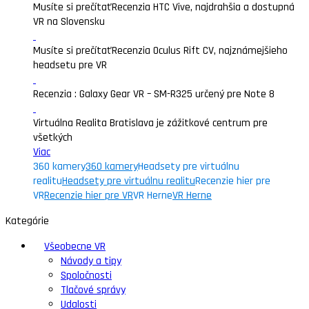
Musíte si prečítať
Recenzia HTC Vive, najdrahšia a dostupná
VR na Slovensku
Musíte si prečítať
Recenzia Oculus Rift CV, najznámejšieho
headsetu pre VR
Recenzia : Galaxy Gear VR – SM-R325 určený pre Note 8
Virtuálna Realita Bratislava je zážitkové centrum pre
všetkých
Viac
360 kamery
360 kamery
Headsety pre virtuálnu
realitu
Headsety pre virtuálnu realitu
Recenzie hier pre
VR
Recenzie hier pre VR
VR Herne
VR Herne
Kategórie
Všeobecne VR
Návody a tipy
Spoločnosti
Tlačové správy
Udalosti