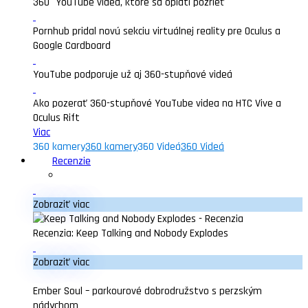
360° YouTube videá, ktoré sa oplatí pozrieť
Pornhub pridal novú sekciu virtuálnej reality pre Oculus a
Google Cardboard
YouTube podporuje už aj 360-stupňové videá
Ako pozerať 360-stupňové YouTube videa na HTC Vive a
Oculus Rift
Viac
360 kamery
360 kamery
360 Videá
360 Videá
Recenzie
Zobraziť viac
Recenzia: Keep Talking and Nobody Explodes
Zobraziť viac
Ember Soul – parkourové dobrodružstvo s perzským
nádychom