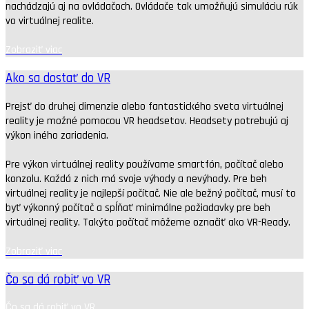
nachádzajú aj na ovládačoch. Ovládače tak umožňujú simuláciu rúk
vo virtuálnej realite.
Zobraziť viac
Ako sa dostať do VR
Prejsť do druhej dimenzie alebo fantastického sveta virtuálnej
reality je možné pomocou VR headsetov. Headsety potrebujú aj
výkon iného zariadenia.
Pre výkon virtuálnej reality používame smartfón, počítač alebo
konzolu. Každá z nich má svoje výhody a nevýhody. Pre beh
virtuálnej reality je najlepší počítač. Nie ale bežný počítač, musí to
byť výkonný počítač a spĺňať minimálne požiadavky pre beh
virtuálnej reality. Takýto počítač môžeme označiť ako VR-Ready.
Zobraziť viac
Čo sa dá robiť vo VR
Čo sa dá robiť vo VR