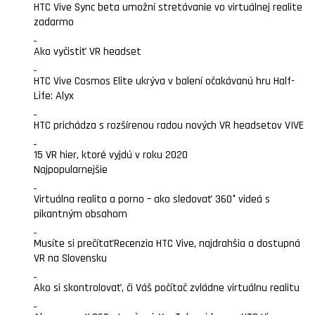
HTC Vive Sync beta umožní stretávanie vo virtuálnej realite
zadarmo
Ako vyčistiť VR headset
HTC Vive Cosmos Elite ukrýva v balení očakávanú hru Half-
Life: Alyx
HTC prichádza s rozšírenou radou nových VR headsetov VIVE
15 VR hier, ktoré vyjdú v roku 2020
Najpopularnejšie
Virtuálna realita a porno – ako sledovať 360° videá s
pikantným obsahom
Musíte si prečítať
Recenzia HTC Vive, najdrahšia a dostupná
VR na Slovensku
Ako si skontrolovať, či Váš počítač zvládne virtuálnu realitu