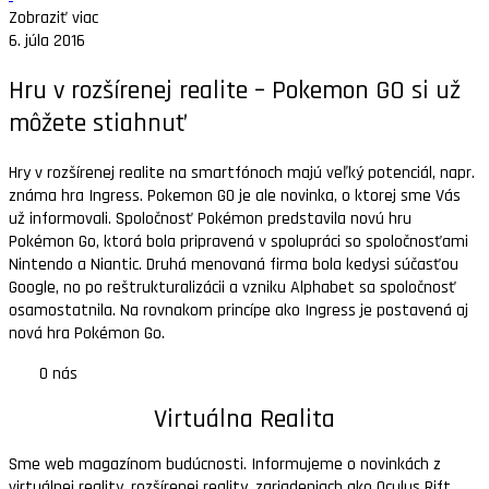
Zobraziť viac
6. júla 2016
Hru v rozšírenej realite – Pokemon GO si už
môžete stiahnuť
Hry v rozšírenej realite na smartfónoch majú veľký potenciál, napr.
známa hra Ingress. Pokemon GO je ale novinka, o ktorej sme Vás
už informovali. Spoločnosť Pokémon predstavila novú hru
Pokémon Go, ktorá bola pripravená v spolupráci so spoločnosťami
Nintendo a Niantic. Druhá menovaná firma bola kedysi súčasťou
Google, no po reštrukturalizácii a vzniku Alphabet sa spoločnosť
osamostatnila. Na rovnakom princípe ako Ingress je postavená aj
nová hra Pokémon Go.
O nás
Virtuálna Realita
Sme web magazínom budúcnosti. Informujeme o novinkách z
virtuálnej reality, rozšírenej reality, zariadeniach ako Oculus Rift,