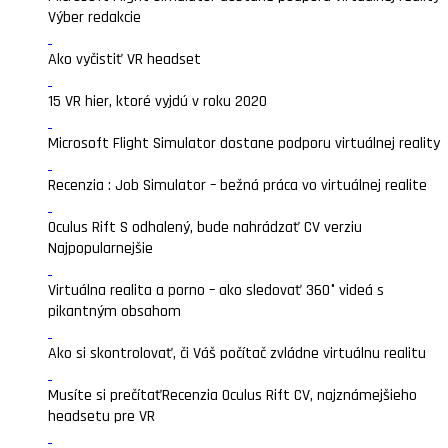
Výber redakcie
Ako vyčistiť VR headset
15 VR hier, ktoré vyjdú v roku 2020
Microsoft Flight Simulator dostane podporu virtuálnej reality
Recenzia : Job Simulator – bežná práca vo virtuálnej realite
Oculus Rift S odhalený, bude nahrádzať CV verziu
Najpopularnejšie
Virtuálna realita a porno – ako sledovať 360° videá s
pikantným obsahom
Ako si skontrolovať, či Váš počítač zvládne virtuálnu realitu
Musíte si prečítať
Recenzia Oculus Rift CV, najznámejšieho
headsetu pre VR