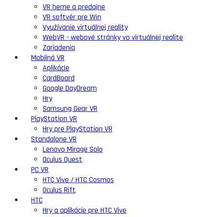
VR herne a predajne
VR softvér pre Win
Využívanie virtuálnej reality
WebVR - webové stránky vo virtuálnej realite
Zariadenia
Mobilná VR
Aplikácie
CardBoard
Google DayDream
Hry
Samsung Gear VR
PlayStation VR
Hry pre PlayStation VR
Standalone VR
Lenovo Mirage Solo
Oculus Quest
PC VR
HTC Vive / HTC Cosmos
Oculus Rift
HTC
Hry a aplikácie pre HTC Vive