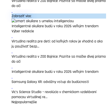
Virtuálna realita v ZOO Bojnice: Pozrite sa mačke divej priamo
do očí
Zobraziť viac
Inteligentné okuliare budú v roku 2026 veľkým trendom
Výber redakcie
Virtuálna realita pre deti: od koľkých rokov je vhodná a ako
ju používať bezp...
Virtuálna realita v ZOO Bojnice: Pozrite sa mačke divej priamo
do očí
Inteligentné okuliare budú v roku 2026 veľkým trendom
Samsung Galaxy XR: odvážny vstup do budúcnosti
Vic’s Science Studio – revolúcia v chemickom vzdelávaní
pomocou virtuálnej re...
Najpopularnejšie