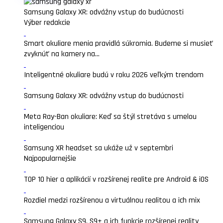
Samsung Galaxy XR: odvážny vstup do budúcnosti
Výber redakcie
Smart okuliare menia pravidlá súkromia. Budeme si musieť
zvyknúť na kamery na...
Inteligentné okuliare budú v roku 2026 veľkým trendom
Samsung Galaxy XR: odvážny vstup do budúcnosti
Meta Ray-Ban okuliare: Keď sa štýl stretáva s umelou
inteligenciou
Samsung XR headset sa ukáže už v septembri
Najpopularnejšie
TOP 10 hier a aplikácií v rozšírenej realite pre Android & iOS
Rozdiel medzi rozšírenou a virtuálnou realitou a ich mix
Samsung Galaxy S9, S9+ a ich funkcie rozšírenej reality