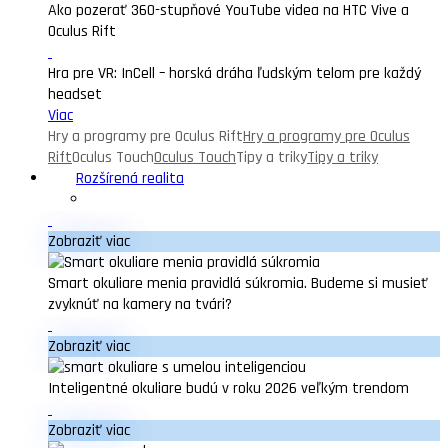
Ako pozerať 360-stupňové YouTube videa na HTC Vive a
Oculus Rift
Hra pre VR: InCell – horská dráha ľudským telom pre každý
headset
Viac
Hry a programy pre Oculus Rift
Hry a programy pre Oculus
Rift
Oculus Touch
Oculus Touch
Tipy a triky
Tipy a triky
Rozšírená realita
Zobraziť viac
Smart okuliare menia pravidlá súkromia. Budeme si musieť
zvyknúť na kamery na tvári?
Zobraziť viac
Inteligentné okuliare budú v roku 2026 veľkým trendom
Zobraziť viac