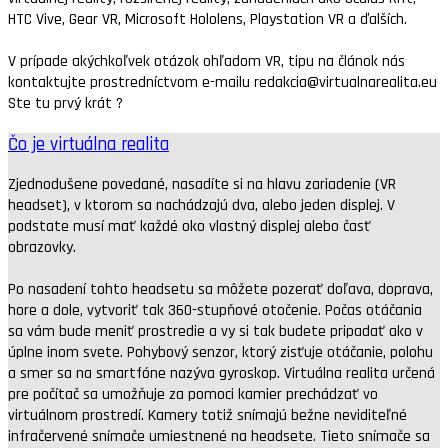
HTC Vive, Gear VR, Microsoft Hololens, Playstation VR a ďalších.
V prípade akýchkoľvek otázok ohľadom VR, tipu na článok nás
kontaktujte prostredníctvom e-mailu redakcia@virtualnarealita.eu
Ste tu prvý krát ?
Čo je virtuálna realita
Zjednodušene povedané, nasadíte si na hlavu zariadenie (VR
headset), v ktorom sa nachádzajú dva, alebo jeden displej. V
podstate musí mať každé oko vlastný displej alebo časť
obrazovky.
Po nasadení tohto headsetu sa môžete pozerať doľava, doprava,
hore a dole, vytvoriť tak 360-stupňové otočenie. Počas otáčania
sa vám bude meniť prostredie a vy si tak budete pripadať ako v
úplne inom svete. Pohybový senzor, ktorý zisťuje otáčanie, polohu
a smer sa na smartfóne nazýva gyroskop. Virtuálna realita určená
pre počítač sa umožňuje za pomoci kamier prechádzať vo
virtuálnom prostredí. Kamery totiž snímajú bežne neviditeľné
infračervené snímače umiestnené na headsete. Tieto snímače sa