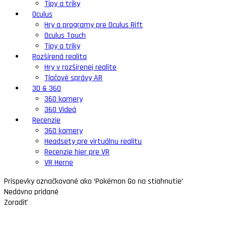
Tipy a triky
Oculus
Hry a programy pre Oculus Rift
Oculus Touch
Tipy a triky
Rozšírená realita
Hry v rozšírenej realite
Tlačové správy AR
3D & 360
360 kamery
360 Videá
Recenzie
360 kamery
Headsety pre virtuálnu realitu
Recenzie hier pre VR
VR Herne
Príspevky označkované ako ‘Pokémon Go na stiahnutie’
Nedávno pridané
Zoradiť