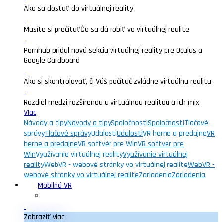
Ako sa dostať do virtuálnej reality
Musíte si prečítať
Čo sa dá robiť vo virtuálnej realite
Pornhub pridal novú sekciu virtuálnej reality pre Oculus a
Google Cardboard
Ako si skontrolovať, či Váš počítač zvládne virtuálnu realitu
Rozdiel medzi rozšírenou a virtuálnou realitou a ich mix
Viac
Návody a tipy
Návody a tipy
Spoločnosti
Spoločnosti
Tlačové
správy
Tlačové správy
Udalosti
Udalosti
VR herne a predajne
VR
herne a predajne
VR softvér pre Win
VR softvér pre
Win
Využívanie virtuálnej reality
Využívanie virtuálnej
reality
WebVR - webové stránky vo virtuálnej realite
WebVR -
webové stránky vo virtuálnej realite
Zariadenia
Zariadenia
Mobilná VR
Zobraziť viac