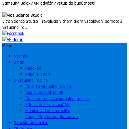
Samsung Galaxy XR: odvážny vstup do budúcnosti
Vic’s Science Studio – revolúcia v chemickom vzdelávaní pomocou
virtuálnej re...
Menu
Novinky
O nás
Redakcia
Pridaj s k nám
O virtuálnej realite
Čo je to virtuálna realita
Ako sa dostať do VR
Čo sa dá robiť vo virtuálnej realite
Kde si môžem skúsiť VR
Mobilná virtuálna realita
Google DayDream platforma
O rozšírenej realite
FB skupina