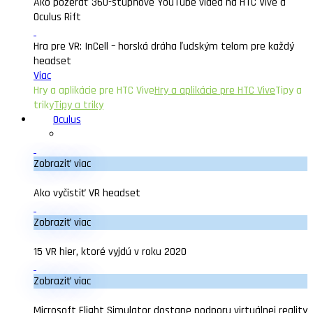
Ako pozerať 360-stupňové YouTube videa na HTC Vive a
Oculus Rift
Hra pre VR: InCell – horská dráha ľudským telom pre každý
headset
Viac
Hry a aplikácie pre HTC Vive
Hry a aplikácie pre HTC Vive
Tipy a
triky
Tipy a triky
Oculus
Zobraziť viac
Ako vyčistiť VR headset
Zobraziť viac
15 VR hier, ktoré vyjdú v roku 2020
Zobraziť viac
Microsoft Flight Simulator dostane podporu virtuálnej reality