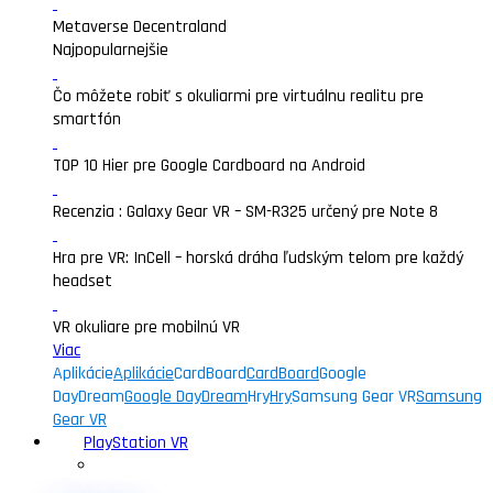
Metaverse Decentraland
Najpopularnejšie
Čo môžete robiť s okuliarmi pre virtuálnu realitu pre
smartfón
TOP 10 Hier pre Google Cardboard na Android
Recenzia : Galaxy Gear VR – SM-R325 určený pre Note 8
Hra pre VR: InCell – horská dráha ľudským telom pre každý
headset
VR okuliare pre mobilnú VR
Viac
Aplikácie
Aplikácie
CardBoard
CardBoard
Google
DayDream
Google DayDream
Hry
Hry
Samsung Gear VR
Samsung
Gear VR
PlayStation VR