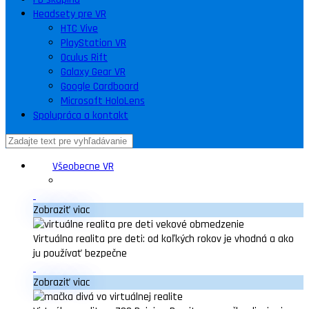
Headsety pre VR
HTC Vive
PlayStation VR
Oculus Rift
Galaxy Gear VR
Google Cardboard
Microsoft HoloLens
Spolupráca a kontakt
Všeobecne VR
Zobraziť viac
Virtuálna realita pre deti: od koľkých rokov je vhodná a ako
ju používať bezpečne
Zobraziť viac