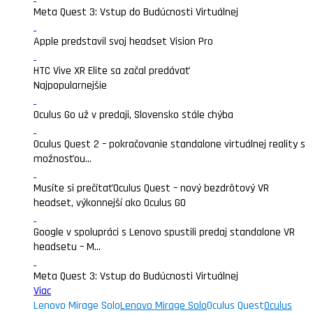
Meta Quest 3: Vstup do Budúcnosti Virtuálnej
Apple predstavil svoj headset Vision Pro
HTC Vive XR Elite sa začal predávať
Najpopularnejšie
Oculus Go už v predaji, Slovensko stále chýba
Oculus Quest 2 – pokračovanie standalone virtuálnej reality s
možnosťou...
Musíte si prečítať
Oculus Quest – nový bezdrôtový VR
headset, výkonnejší ako Oculus GO
Google v spolupráci s Lenovo spustili predaj standalone VR
headsetu – M...
Meta Quest 3: Vstup do Budúcnosti Virtuálnej
Viac
Lenovo Mirage Solo
Lenovo Mirage Solo
Oculus Quest
Oculus