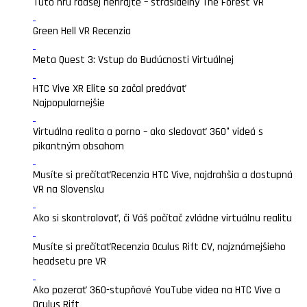
Túto hru radšej nehrajte – strašidelný The Forest VR
Green Hell VR Recenzia
Meta Quest 3: Vstup do Budúcnosti Virtuálnej
HTC Vive XR Elite sa začal predávať
Najpopularnejšie
Virtuálna realita a porno – ako sledovať 360° videá s
pikantným obsahom
Musíte si prečítať
Recenzia HTC Vive, najdrahšia a dostupná
VR na Slovensku
Ako si skontrolovať, či Váš počítač zvládne virtuálnu realitu
Musíte si prečítať
Recenzia Oculus Rift CV, najznámejšieho
headsetu pre VR
Ako pozerať 360-stupňové YouTube videa na HTC Vive a
Oculus Rift