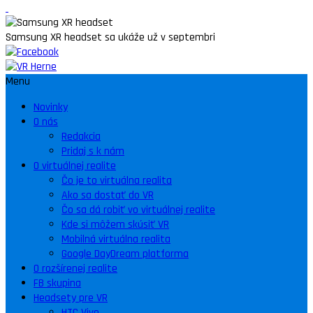
Samsung XR headset sa ukáže už v septembri
Menu
Novinky
O nás
Redakcia
Pridaj s k nám
O virtuálnej realite
Čo je to virtuálna realita
Ako sa dostať do VR
Čo sa dá robiť vo virtuálnej realite
Kde si môžem skúsiť VR
Mobilná virtuálna realita
Google DayDream platforma
O rozšírenej realite
FB skupina
Headsety pre VR
HTC Vive