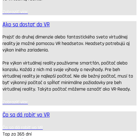
Zobraziť viac
Ako sa dostať do VR
Prejsť do druhej dimenzie alebo fantastického sveta virtuálnej
reality je možné pomocou VR headsetov. Headsety potrebujú aj
výkon iného zariadenia.
Pre výkon virtuálnej reality používame smartfón, počítač alebo
konzolu. Každá z nich má svoje výhody a nevýhody. Pre beh
virtuálnej reality je najlepší počítač. Nie ale bežný počítač, musí to
byť výkonný počítač a spĺňať minimálne požiadavky pre beh
virtuálnej reality. Takýto počítač môžeme označiť ako VR-Ready.
Zobraziť viac
Čo sa dá robiť vo VR
Čo sa dá robiť vo VR
Top za 365 dní