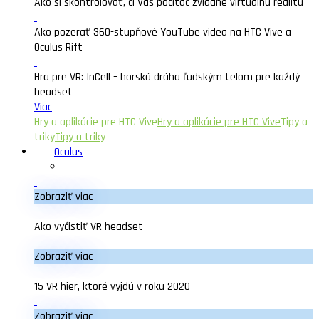
Ako si skontrolovať, či Váš počítač zvládne virtuálnu realitu
Ako pozerať 360-stupňové YouTube videa na HTC Vive a
Oculus Rift
Hra pre VR: InCell – horská dráha ľudským telom pre každý
headset
Viac
Hry a aplikácie pre HTC Vive
Hry a aplikácie pre HTC Vive
Tipy a
triky
Tipy a triky
Oculus
Zobraziť viac
Ako vyčistiť VR headset
Zobraziť viac
15 VR hier, ktoré vyjdú v roku 2020
Zobraziť viac