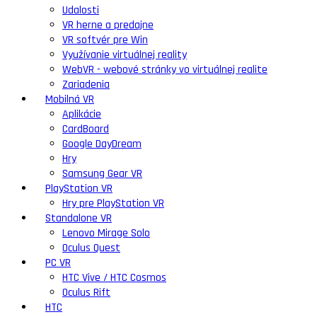
Udalosti
VR herne a predajne
VR softvér pre Win
Využívanie virtuálnej reality
WebVR - webové stránky vo virtuálnej realite
Zariadenia
Mobilná VR
Aplikácie
CardBoard
Google DayDream
Hry
Samsung Gear VR
PlayStation VR
Hry pre PlayStation VR
Standalone VR
Lenovo Mirage Solo
Oculus Quest
PC VR
HTC Vive / HTC Cosmos
Oculus Rift
HTC