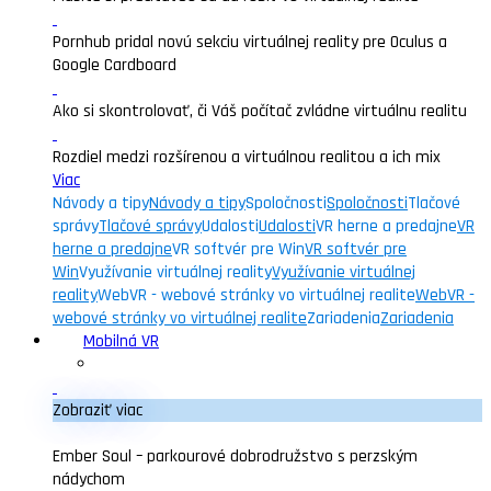
Pornhub pridal novú sekciu virtuálnej reality pre Oculus a
Google Cardboard
Ako si skontrolovať, či Váš počítač zvládne virtuálnu realitu
Rozdiel medzi rozšírenou a virtuálnou realitou a ich mix
Viac
Návody a tipy
Návody a tipy
Spoločnosti
Spoločnosti
Tlačové
správy
Tlačové správy
Udalosti
Udalosti
VR herne a predajne
VR
herne a predajne
VR softvér pre Win
VR softvér pre
Win
Využívanie virtuálnej reality
Využívanie virtuálnej
reality
WebVR - webové stránky vo virtuálnej realite
WebVR -
webové stránky vo virtuálnej realite
Zariadenia
Zariadenia
Mobilná VR
Zobraziť viac
Ember Soul – parkourové dobrodružstvo s perzským
nádychom