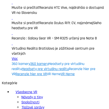
Musíte si prečítať
Recenzia HTC Vive, najdrahšia a dostupná
VR na Slovensku
Musíte si prečítať
Recenzia Oculus Rift CV, najznámejšieho
headsetu pre VR
Recenzia : Galaxy Gear VR – SM-R325 určený pre Note 8
Virtuálna Realita Bratislava je zážitkové centrum pre
všetkých
Viac
360 kamery
360 kamery
Headsety pre virtuálnu
realitu
Headsety pre virtuálnu realitu
Recenzie hier pre
VR
Recenzie hier pre VR
VR Herne
VR Herne
Kategórie
Všeobecne VR
Návody a tipy
Spoločnosti
Tlačové správy