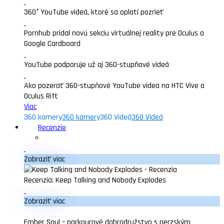
360° YouTube videá, ktoré sa oplatí pozrieť
Pornhub pridal novú sekciu virtuálnej reality pre Oculus a
Google Cardboard
YouTube podporuje už aj 360-stupňové videá
Ako pozerať 360-stupňové YouTube videa na HTC Vive a
Oculus Rift
Viac
360 kamery
360 kamery
360 Videá
360 Videá
Recenzie
Zobraziť viac
Recenzia: Keep Talking and Nobody Explodes
Zobraziť viac
Ember Soul – parkourové dobrodružstvo s perzským