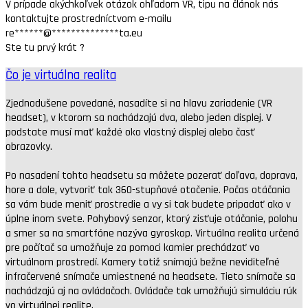
V prípade akýchkoľvek otázok ohľadom VR, tipu na článok nás
kontaktujte prostredníctvom e-mailu
re
******
@
**************
ta.eu
Ste tu prvý krát ?
Čo je virtuálna realita
Zjednodušene povedané, nasadíte si na hlavu zariadenie (VR
headset), v ktorom sa nachádzajú dva, alebo jeden displej. V
podstate musí mať každé oko vlastný displej alebo časť
obrazovky.
Po nasadení tohto headsetu sa môžete pozerať doľava, doprava,
hore a dole, vytvoriť tak 360-stupňové otočenie. Počas otáčania
sa vám bude meniť prostredie a vy si tak budete pripadať ako v
úplne inom svete. Pohybový senzor, ktorý zisťuje otáčanie, polohu
a smer sa na smartfóne nazýva gyroskop. Virtuálna realita určená
pre počítač sa umožňuje za pomoci kamier prechádzať vo
virtuálnom prostredí. Kamery totiž snímajú bežne neviditeľné
infračervené snímače umiestnené na headsete. Tieto snímače sa
nachádzajú aj na ovládačoch. Ovládače tak umožňujú simuláciu rúk
vo virtuálnej realite.