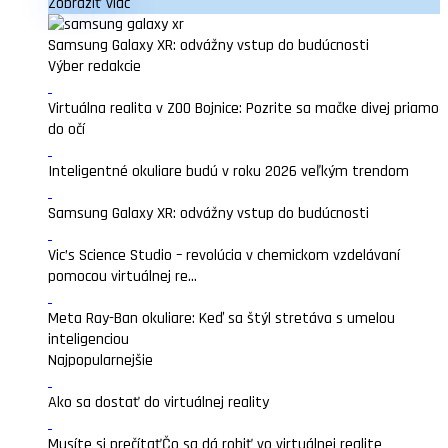
Zobraziť viac
Samsung Galaxy XR: odvážny vstup do budúcnosti
Výber redakcie
Virtuálna realita v ZOO Bojnice: Pozrite sa mačke divej priamo
do očí
Inteligentné okuliare budú v roku 2026 veľkým trendom
Samsung Galaxy XR: odvážny vstup do budúcnosti
Vic’s Science Studio – revolúcia v chemickom vzdelávaní
pomocou virtuálnej re...
Meta Ray-Ban okuliare: Keď sa štýl stretáva s umelou
inteligenciou
Najpopularnejšie
Ako sa dostať do virtuálnej reality
Musíte si prečítať
Čo sa dá robiť vo virtuálnej realite