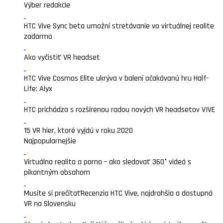
Výber redakcie
HTC Vive Sync beta umožní stretávanie vo virtuálnej realite
zadarmo
Ako vyčistiť VR headset
HTC Vive Cosmos Elite ukrýva v balení očakávanú hru Half-
Life: Alyx
HTC prichádza s rozšírenou radou nových VR headsetov VIVE
15 VR hier, ktoré vyjdú v roku 2020
Najpopularnejšie
Virtuálna realita a porno – ako sledovať 360° videá s
pikantným obsahom
Musíte si prečítať
Recenzia HTC Vive, najdrahšia a dostupná
VR na Slovensku