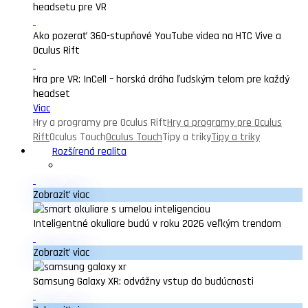
headsetu pre VR
Ako pozerať 360-stupňové YouTube videa na HTC Vive a
Oculus Rift
Hra pre VR: InCell – horská dráha ľudským telom pre každý
headset
Viac
Hry a programy pre Oculus Rift
Hry a programy pre Oculus
Rift
Oculus Touch
Oculus Touch
Tipy a triky
Tipy a triky
Rozšírená realita
Zobraziť viac
Inteligentné okuliare budú v roku 2026 veľkým trendom
Zobraziť viac
Samsung Galaxy XR: odvážny vstup do budúcnosti