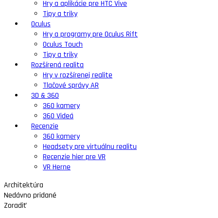
Hry a aplikácie pre HTC Vive
Tipy a triky
Oculus
Hry a programy pre Oculus Rift
Oculus Touch
Tipy a triky
Rozšírená realita
Hry v rozšírenej realite
Tlačové správy AR
3D & 360
360 kamery
360 Videá
Recenzie
360 kamery
Headsety pre virtuálnu realitu
Recenzie hier pre VR
VR Herne
Architektúra
Nedávno pridané
Zoradiť