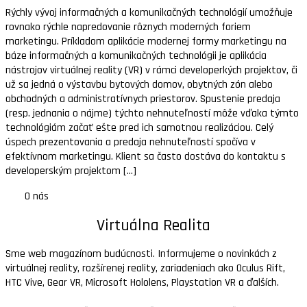
Rýchly vývoj informačných a komunikačných technológií umožňuje
rovnako rýchle napredovanie rôznych moderných foriem
marketingu. Príkladom aplikácie modernej formy marketingu na
báze informačných a komunikačných technológii je aplikácia
nástrojov virtuálnej reality (VR) v rámci developerkých projektov, či
už sa jedná o výstavbu bytových domov, obytných zón alebo
obchodných a administratívnych priestorov. Spustenie predaja
(resp. jednania o nájme) týchto nehnuteľností môže vďaka týmto
technológiám začať ešte pred ich samotnou realizáciou. Celý
úspech prezentovania a predaja nehnuteľností spočíva v
efektívnom marketingu. Klient sa často dostáva do kontaktu s
developerským projektom [...]
O nás
Virtuálna Realita
Sme web magazínom budúcnosti. Informujeme o novinkách z
virtuálnej reality, rozšírenej reality, zariadeniach ako Oculus Rift,
HTC Vive, Gear VR, Microsoft Hololens, Playstation VR a ďalších.