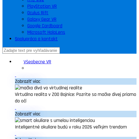
PlayStation VR
Oculus Rift
Galaxy Gear VR
Google Cardboard
Microsoft HoloLens
Spolupráca a kontakt
Všeobecne VR
Zobraziť viac
Virtuálna realita v ZOO Bojnice: Pozrite sa mačke divej priamo
do očí
Zobraziť viac
Inteligentné okuliare budú v roku 2026 veľkým trendom