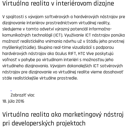
Virtuálna realita v interiérovom dizajne
V spojitosti s vývojom softvérových a hardvérových nástrojov pre
dizajnovanie interiérov prostredníctvom virtuálnej reality,
sledujeme v tomto odvetví výrazný potenciál informačno-
komunikačných technológii (ICT). Využívanie ICT nástrojov ponúka
možnosť realistického vnímania návrhu už v štádiu jeho prvotnej
myšlienky(štúdie). Skupina real-time vizualizácií s podporou
hardvérových nástrojov ako Oculus RIFT, HTC Vive poskytujú
voľnosť v pohybe po virtuálnom interiéri s možnosťou jeho
virtuálneho dizajnovania. Vývojom dokonalejších ICT sotvérových
nástrojov pre dizajnovanie vo virtuálnej realite vieme dosahovať
stále realistickejšie virtuálne prostredie.
Zobraziť viac
18. júla 2016
Virtuálna realita ako marketingový nástroj
pri developerských projektoch