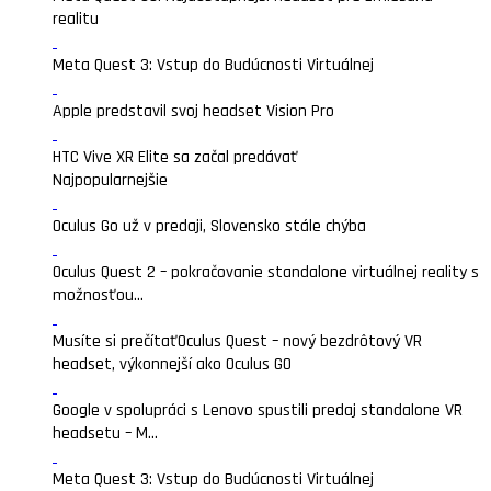
realitu
Meta Quest 3: Vstup do Budúcnosti Virtuálnej
Apple predstavil svoj headset Vision Pro
HTC Vive XR Elite sa začal predávať
Najpopularnejšie
Oculus Go už v predaji, Slovensko stále chýba
Oculus Quest 2 – pokračovanie standalone virtuálnej reality s
možnosťou...
Musíte si prečítať
Oculus Quest – nový bezdrôtový VR
headset, výkonnejší ako Oculus GO
Google v spolupráci s Lenovo spustili predaj standalone VR
headsetu – M...
Meta Quest 3: Vstup do Budúcnosti Virtuálnej