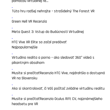
pomocou virtuálnej re...
Túto hru radšej nehrajte – strašidelný The Forest VR
Green Hell VR Recenzia
Meta Quest 3: Vstup do Budúcnosti Virtuálnej
HTC Vive XR Elite sa začal predávať
Najpopularnejšie
Virtuálna realita a porno – ako sledovať 360° videá s
pikantným obsahom
Musíte si prečítať
Recenzia HTC Vive, najdrahšia a dostupná
VR na Slovensku
Ako si skontrolovať, či Váš počítač zvládne virtuálnu realitu
Musíte si prečítať
Recenzia Oculus Rift CV, najznámejšieho
headsetu pre VR