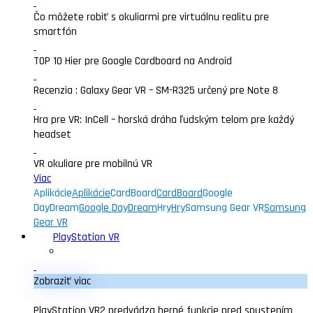
Čo môžete robiť s okuliarmi pre virtuálnu realitu pre
smartfón
TOP 10 Hier pre Google Cardboard na Android
Recenzia : Galaxy Gear VR – SM-R325 určený pre Note 8
Hra pre VR: InCell – horská dráha ľudským telom pre každý
headset
VR okuliare pre mobilnú VR
Viac
Aplikácie
Aplikácie
CardBoard
CardBoard
Google
DayDream
Google DayDream
Hry
Hry
Samsung Gear VR
Samsung
Gear VR
PlayStation VR
Zobraziť viac
PlayStation VR2 predvádza herné funkcie pred spustením