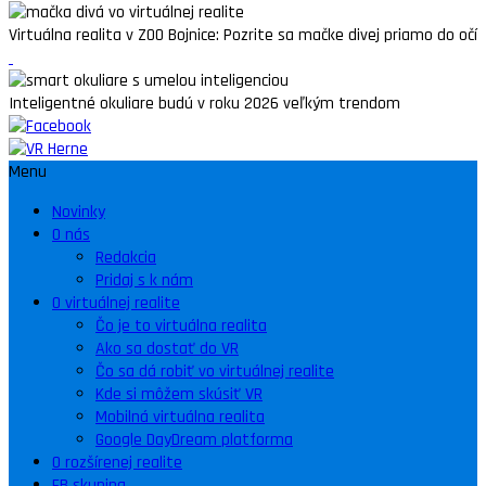
Virtuálna realita v ZOO Bojnice: Pozrite sa mačke divej priamo do očí
Inteligentné okuliare budú v roku 2026 veľkým trendom
Menu
Novinky
O nás
Redakcia
Pridaj s k nám
O virtuálnej realite
Čo je to virtuálna realita
Ako sa dostať do VR
Čo sa dá robiť vo virtuálnej realite
Kde si môžem skúsiť VR
Mobilná virtuálna realita
Google DayDream platforma
O rozšírenej realite
FB skupina