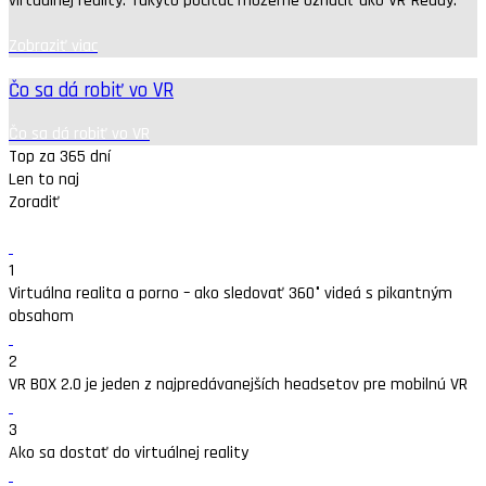
virtuálnej reality. Takýto počítač môžeme označiť ako VR-Ready.
Zobraziť viac
Čo sa dá robiť vo VR
Čo sa dá robiť vo VR
Top za 365 dní
Len to naj
Zoradiť
1
Virtuálna realita a porno – ako sledovať 360° videá s pikantným
obsahom
2
VR BOX 2.0 je jeden z najpredávanejších headsetov pre mobilnú VR
3
Ako sa dostať do virtuálnej reality