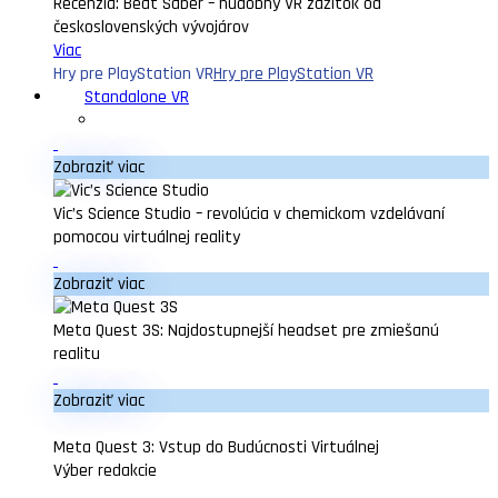
Recenzia: Beat Saber – hudobný VR zážitok od
československých vývojárov
Viac
Hry pre PlayStation VR
Hry pre PlayStation VR
Standalone VR
Zobraziť viac
Vic’s Science Studio – revolúcia v chemickom vzdelávaní
pomocou virtuálnej reality
Zobraziť viac
Meta Quest 3S: Najdostupnejší headset pre zmiešanú
realitu
Zobraziť viac
Meta Quest 3: Vstup do Budúcnosti Virtuálnej
Výber redakcie