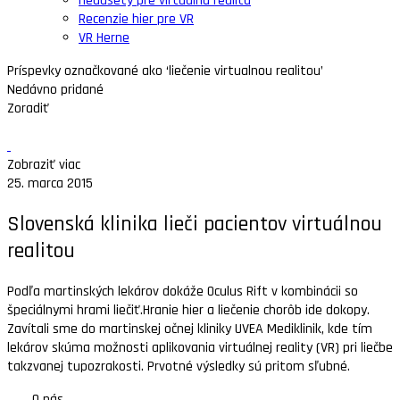
Headsety pre virtuálnu realitu
Recenzie hier pre VR
VR Herne
Príspevky označkované ako ‘liečenie virtualnou realitou’
Nedávno pridané
Zoradiť
Zobraziť viac
25. marca 2015
Slovenská klinika lieči pacientov virtuálnou
realitou
Podľa martinských lekárov dokáže Oculus Rift v kombinácii so
špeciálnymi hrami liečiť.Hranie hier a liečenie chorôb ide dokopy.
Zavítali sme do martinskej očnej kliniky UVEA Mediklinik, kde tím
lekárov skúma možnosti aplikovania virtuálnej reality (VR) pri liečbe
takzvanej tupozrakosti. Prvotné výsledky sú pritom sľubné.
O nás