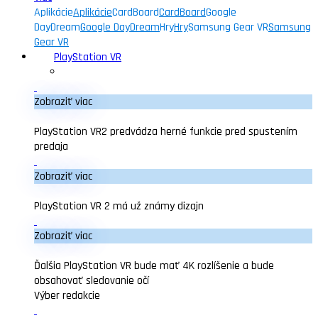
Aplikácie
Aplikácie
CardBoard
CardBoard
Google
DayDream
Google DayDream
Hry
Hry
Samsung Gear VR
Samsung
Gear VR
PlayStation VR
Zobraziť viac
PlayStation VR2 predvádza herné funkcie pred spustením
predaja
Zobraziť viac
PlayStation VR 2 má už známy dizajn
Zobraziť viac
Ďalšia PlayStation VR bude mať 4K rozlíšenie a bude
obsahovať sledovanie očí
Výber redakcie