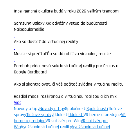
Inteligentné okuliare budú v roku 2026 veľkým trendom
Samsung Galaxy XR: odvážny vstup do budúcnosti
Najpopularnejšie
Ako sa dostať do virtuálnej reality
Musíte si prečítať
Čo sa dá robiť vo virtuálnej realite
Pornhub pridal novú sekciu virtuálnej reality pre Oculus a
Google Cardboard
Ako si skontrolovať, či Váš počítač zvládne virtuálnu realitu
Rozdiel medzi rozšírenou a virtuálnou realitou a ich mix
Viac
Návody a tipy
Návody a tipy
Spoločnosti
Spoločnosti
Tlačové
správy
Tlačové správy
Udalosti
Udalosti
VR herne a predajne
VR
herne a predajne
VR softvér pre Win
VR softvér pre
Win
Využívanie virtuálnej reality
Využívanie virtuálnej