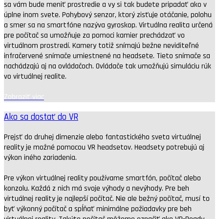
sa vám bude meniť prostredie a vy si tak budete pripadať ako v
úplne inom svete. Pohybový senzor, ktorý zisťuje otáčanie, polohu
a smer sa na smartfóne nazýva gyroskop. Virtuálna realita určená
pre počítač sa umožňuje za pomoci kamier prechádzať vo
virtuálnom prostredí. Kamery totiž snímajú bežne neviditeľné
infračervené snímače umiestnené na headsete. Tieto snímače sa
nachádzajú aj na ovládačoch. Ovládače tak umožňujú simuláciu rúk
vo virtuálnej realite.
Zobraziť viac
Ako sa dostať do VR
Prejsť do druhej dimenzie alebo fantastického sveta virtuálnej
reality je možné pomocou VR headsetov. Headsety potrebujú aj
výkon iného zariadenia.
Pre výkon virtuálnej reality používame smartfón, počítač alebo
konzolu. Každá z nich má svoje výhody a nevýhody. Pre beh
virtuálnej reality je najlepší počítač. Nie ale bežný počítač, musí to
byť výkonný počítač a spĺňať minimálne požiadavky pre beh