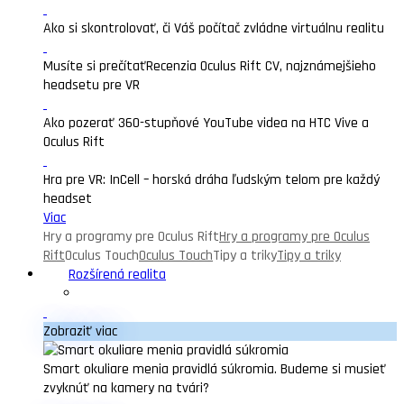
Ako si skontrolovať, či Váš počítač zvládne virtuálnu realitu
Musíte si prečítať
Recenzia Oculus Rift CV, najznámejšieho
headsetu pre VR
Ako pozerať 360-stupňové YouTube videa na HTC Vive a
Oculus Rift
Hra pre VR: InCell – horská dráha ľudským telom pre každý
headset
Viac
Hry a programy pre Oculus Rift
Hry a programy pre Oculus
Rift
Oculus Touch
Oculus Touch
Tipy a triky
Tipy a triky
Rozšírená realita
Zobraziť viac
Smart okuliare menia pravidlá súkromia. Budeme si musieť
zvyknúť na kamery na tvári?