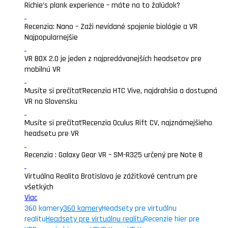
Richie’s plank experience – máte na to žalúdok?
Recenzia: Nano – Zaži nevídané spojenie biológie a VR
Najpopularnejšie
VR BOX 2.0 je jeden z najpredávanejších headsetov pre
mobilnú VR
Musíte si prečítať
Recenzia HTC Vive, najdrahšia a dostupná
VR na Slovensku
Musíte si prečítať
Recenzia Oculus Rift CV, najznámejšieho
headsetu pre VR
Recenzia : Galaxy Gear VR – SM-R325 určený pre Note 8
Virtuálna Realita Bratislava je zážitkové centrum pre
všetkých
Viac
360 kamery
360 kamery
Headsety pre virtuálnu
realitu
Headsety pre virtuálnu realitu
Recenzie hier pre