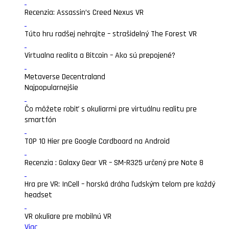
Recenzia: Assassin’s Creed Nexus VR
Túto hru radšej nehrajte – strašidelný The Forest VR
Virtualna realita a Bitcoin – Ako sú prepojené?
Metaverse Decentraland
Najpopularnejšie
Čo môžete robiť s okuliarmi pre virtuálnu realitu pre
smartfón
TOP 10 Hier pre Google Cardboard na Android
Recenzia : Galaxy Gear VR – SM-R325 určený pre Note 8
Hra pre VR: InCell – horská dráha ľudským telom pre každý
headset
VR okuliare pre mobilnú VR
Viac