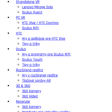
Standalone VR
Lenovo Mirage Solo
Oculus Quest
PC VR
HTC Vive / HTC Cosmos
Oculus Rift
HTC
Hry a aplikácie pre HTC Vive
Tipy a triky
Oculus
Hry a programy pre Oculus Rift
Oculus Touch
Tipy a triky
Rozšírená realita
Hry v rozšírenej realite
Tlačové správy AR
3D & 360
360 kamery
360 Videá
Recenzie
360 kamery