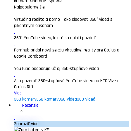
kameru Xiaomi Mi Sphere
Najpopularnejšie
Virtuálna realita a porno – ako sledovať 360° videá s
pikantným obsahom
360° YouTube videá, ktoré sa oplatí pozrieť
Pornhub pridal novú sekciu virtuálnej reality pre Oculus a
Google Cardboard
YouTube podporuje už aj 360-stupňové videá
Ako pozerať 360-stupňové YouTube videa na HTC Vive a
Oculus Rift
Viac
360 kamery
360 kamery
360 Videá
360 Videá
Recenzie
Zobraziť viac