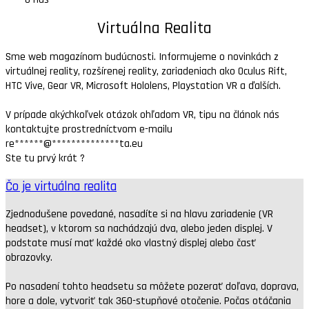
Virtuálna Realita
Sme web magazínom budúcnosti. Informujeme o novinkách z
virtuálnej reality, rozšírenej reality, zariadeniach ako Oculus Rift,
HTC Vive, Gear VR, Microsoft Hololens, Playstation VR a ďalších.
V prípade akýchkoľvek otázok ohľadom VR, tipu na článok nás
kontaktujte prostredníctvom e-mailu
re
******
@
**************
ta.eu
Ste tu prvý krát ?
Čo je virtuálna realita
Zjednodušene povedané, nasadíte si na hlavu zariadenie (VR
headset), v ktorom sa nachádzajú dva, alebo jeden displej. V
podstate musí mať každé oko vlastný displej alebo časť
obrazovky.
Po nasadení tohto headsetu sa môžete pozerať doľava, doprava,
hore a dole, vytvoriť tak 360-stupňové otočenie. Počas otáčania