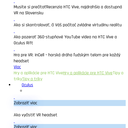
Musíte si prečítať
Recenzia HTC Vive, najdrahšia a dostupná
VR na Slovensku
Ako si skontrolovať, či Váš počítač zvládne virtuálnu realitu
Ako pozerať 360-stupňové YouTube videa na HTC Vive a
Oculus Rift
Hra pre VR: InCell – horská dráha ľudským telom pre každý
headset
Viac
Hry a aplikácie pre HTC Vive
Hry a aplikácie pre HTC Vive
Tipy a
triky
Tipy a triky
Oculus
Zobraziť viac
Ako vyčistiť VR headset
Zobraziť viac