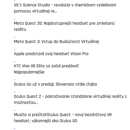
Vic’s Science Studio – revolúcia v chemickom vzdelávaní
pomocou virtuálnej re...
Meta Quest 3S: Najdostupnejší headset pre zmiešanú
realitu
Meta Quest 3: Vstup do Budúcnosti Virtuálnej
Apple predstavil svoj headset Vision Pro
HTC Vive XR Elite sa začal predávať
Najpopularnejšie
Oculus Go už v predaji, Slovensko stále chýba
Oculus Quest 2 – pokračovanie standalone virtuálnej reality s
možnosťou...
Musíte si prečítať
Oculus Quest – nový bezdrôtový VR
headset, výkonnejší ako Oculus GO