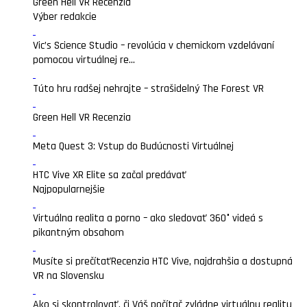
Green Hell VR Recenzia
Výber redakcie
Vic’s Science Studio – revolúcia v chemickom vzdelávaní
pomocou virtuálnej re...
Túto hru radšej nehrajte – strašidelný The Forest VR
Green Hell VR Recenzia
Meta Quest 3: Vstup do Budúcnosti Virtuálnej
HTC Vive XR Elite sa začal predávať
Najpopularnejšie
Virtuálna realita a porno – ako sledovať 360° videá s
pikantným obsahom
Musíte si prečítať
Recenzia HTC Vive, najdrahšia a dostupná
VR na Slovensku
Ako si skontrolovať, či Váš počítač zvládne virtuálnu realitu