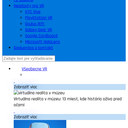
Headsety pre VR
HTC Vive
PlayStation VR
Oculus Rift
Galaxy Gear VR
Google Cardboard
Microsoft HoloLens
Spolupráca a kontakt
Všeobecne VR
Zobraziť viac
Virtuálna realita v múzeu: 13 miest, kde história ožíva pred
očami
Zobraziť viac