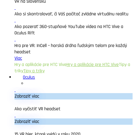
VR na Slovensku
Ako si skontrolovať, či Váš počítač zvládne virtuálnu realitu
Ako pozerať 360-stupňové YouTube videa na HTC Vive a
Oculus Rift
Hra pre VR: InCell – horská dráha ľudským telom pre každý
headset
Viac
Hry a aplikácie pre HTC Vive
Hry a aplikácie pre HTC Vive
Tipy a
triky
Tipy a triky
Oculus
Zobraziť viac
Ako vyčistiť VR headset
Zobraziť viac
15 VR hier, ktoré vyjdú v roku 2020