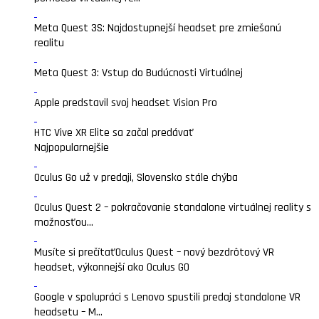
Meta Quest 3S: Najdostupnejší headset pre zmiešanú
realitu
Meta Quest 3: Vstup do Budúcnosti Virtuálnej
Apple predstavil svoj headset Vision Pro
HTC Vive XR Elite sa začal predávať
Najpopularnejšie
Oculus Go už v predaji, Slovensko stále chýba
Oculus Quest 2 – pokračovanie standalone virtuálnej reality s
možnosťou...
Musíte si prečítať
Oculus Quest – nový bezdrôtový VR
headset, výkonnejší ako Oculus GO
Google v spolupráci s Lenovo spustili predaj standalone VR
headsetu – M...