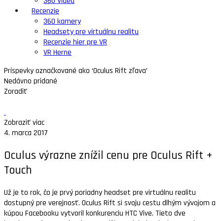
360 Videá
Recenzie
360 kamery
Headsety pre virtuálnu realitu
Recenzie hier pre VR
VR Herne
Príspevky označkované ako ‘Oculus Rift zľava’
Nedávno pridané
Zoradiť
Zobraziť viac
4. marca 2017
Oculus výrazne znížil cenu pre Oculus Rift +
Touch
Už je to rok, čo je prvý poriadny headset pre virtuálnu realitu
dostupný pre verejnosť. Oculus Rift si svoju cestu dlhým vývojom a
kúpou Facebooku vytvoril konkurenciu HTC Vive. Tieto dve