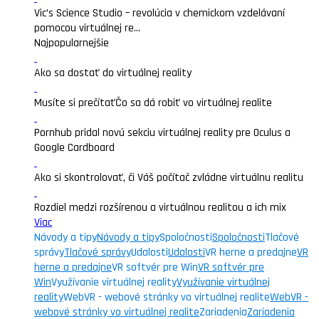
Vic’s Science Studio – revolúcia v chemickom vzdelávaní
pomocou virtuálnej re...
Najpopularnejšie
Ako sa dostať do virtuálnej reality
Musíte si prečítať
Čo sa dá robiť vo virtuálnej realite
Pornhub pridal novú sekciu virtuálnej reality pre Oculus a
Google Cardboard
Ako si skontrolovať, či Váš počítač zvládne virtuálnu realitu
Rozdiel medzi rozšírenou a virtuálnou realitou a ich mix
Viac
Návody a tipy
Návody a tipy
Spoločnosti
Spoločnosti
Tlačové
správy
Tlačové správy
Udalosti
Udalosti
VR herne a predajne
VR
herne a predajne
VR softvér pre Win
VR softvér pre
Win
Využívanie virtuálnej reality
Využívanie virtuálnej
reality
WebVR - webové stránky vo virtuálnej realite
WebVR -
webové stránky vo virtuálnej realite
Zariadenia
Zariadenia