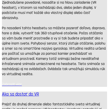
Zjednodušene povedané, nasadíte si na hlavu zariadenie (VR
headset), v ktorom sa nachádzajú dva, alebo jeden displej. V
podstate musí mať každé oko vlastný displej alebo časť
obrazovky.
Po nasadení tohto headsetu sa môžete pozerať doľava, doprava,
hore a dole, vytvoriť tak 360-stupňové otočenie. Počas otáčania
sa vám bude meniť prostredie a vy si tak budete pripadať ako v
úplne inom svete. Pohybový senzor, ktorý zisťuje otáčanie, polohu
a smer sa na smartfóne nazýva gyroskop. Virtuálna realita určená
pre počítač sa umožňuje za pomoci kamier prechádzať vo
virtuálnom prostredí. Kamery totiž snímajú bežne neviditeľné
infračervené snímače umiestnené na headsete. Tieto snímače sa
nachádzajú aj na ovládačoch. Ovládače tak umožňujú simuláciu rúk
vo virtuálnej realite.
Zobraziť viac
Ako sa dostať do VR
Prejsť do druhej dimenzie alebo fantastického sveta virtuálnej