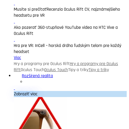
Musíte si prečítať
Recenzia Oculus Rift CV, najznámejšieho
headsetu pre VR
Ako pozerať 360-stupňové YouTube videa na HTC Vive a
Oculus Rift
Hra pre VR: InCell – horská dráha ľudským telom pre každý
headset
Viac
Hry a programy pre Oculus Rift
Hry a programy pre Oculus
Rift
Oculus Touch
Oculus Touch
Tipy a triky
Tipy a triky
Rozšírená realita
Zobraziť viac