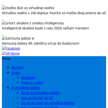
Virtuálna realita v ZOO Bojnice: Pozrite sa mačke divej priamo do očí
Inteligentné okuliare budú v roku 2026 veľkým trendom
Samsung Galaxy XR: odvážny vstup do budúcnosti
Menu
Novinky
O nás
Redakcia
Pridaj s k nám
O virtuálnej realite
Čo je to virtuálna realita
Ako sa dostať do VR
Čo sa dá robiť vo virtuálnej realite