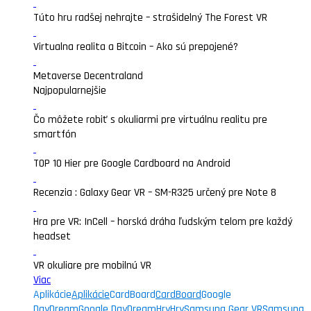
Túto hru radšej nehrajte – strašidelný The Forest VR
Virtualna realita a Bitcoin – Ako sú prepojené?
Metaverse Decentraland
Najpopularnejšie
Čo môžete robiť s okuliarmi pre virtuálnu realitu pre
smartfón
TOP 10 Hier pre Google Cardboard na Android
Recenzia : Galaxy Gear VR – SM-R325 určený pre Note 8
Hra pre VR: InCell – horská dráha ľudským telom pre každý
headset
VR okuliare pre mobilnú VR
Viac
Aplikácie
Aplikácie
CardBoard
CardBoard
Google
DayDream
Google DayDream
Hry
Hry
Samsung Gear VR
Samsung