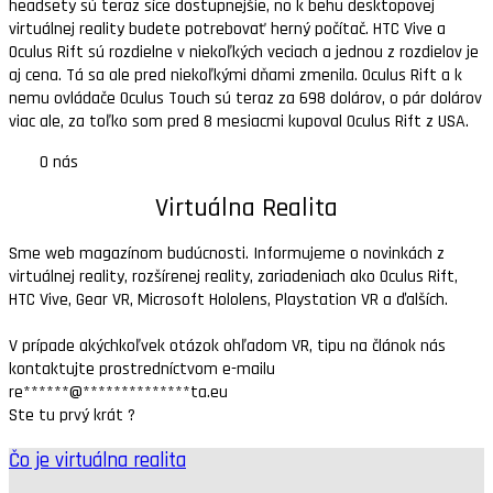
headsety sú teraz síce dostupnejšie, no k behu desktopovej
virtuálnej reality budete potrebovať herný počítač. HTC Vive a
Oculus Rift sú rozdielne v niekoľkých veciach a jednou z rozdielov je
aj cena. Tá sa ale pred niekoľkými dňami zmenila. Oculus Rift a k
nemu ovládače Oculus Touch sú teraz za 698 dolárov, o pár dolárov
viac ale, za toľko som pred 8 mesiacmi kupoval Oculus Rift z USA.
O nás
Virtuálna Realita
Sme web magazínom budúcnosti. Informujeme o novinkách z
virtuálnej reality, rozšírenej reality, zariadeniach ako Oculus Rift,
HTC Vive, Gear VR, Microsoft Hololens, Playstation VR a ďalších.
V prípade akýchkoľvek otázok ohľadom VR, tipu na článok nás
kontaktujte prostredníctvom e-mailu
re
******
@
**************
ta.eu
Ste tu prvý krát ?
Čo je virtuálna realita