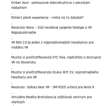
Ember Soul – parkourové dobrodružstvo s perzským
nádychom
Richie’s plank experience – máte na to žalúdok?
Recenzia: Nano – Zaži nevídané spojenie biológie a VR
Najpopularnejšie
VR BOX 2.0 je jeden z najpredávanejších headsetov pre
mobilnú VR
Musíte si prečítať
Recenzia HTC Vive, najdrahšia a dostupná
VR na Slovensku
Musíte si prečítať
Recenzia Oculus Rift CV, najznámejšieho
headsetu pre VR
Recenzia : Galaxy Gear VR – SM-R325 určený pre Note 8
Virtuálna Realita Bratislava je zážitkové centrum pre
všetkých