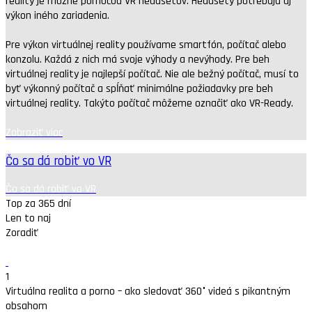
reality je možné pomocou VR headsetov. Headsety potrebujú aj
výkon iného zariadenia.
Pre výkon virtuálnej reality používame smartfón, počítač alebo
konzolu. Každá z nich má svoje výhody a nevýhody. Pre beh
virtuálnej reality je najlepší počítač. Nie ale bežný počítač, musí to
byť výkonný počítač a spĺňať minimálne požiadavky pre beh
virtuálnej reality. Takýto počítač môžeme označiť ako VR-Ready.
Zobraziť viac
Čo sa dá robiť vo VR
Čo sa dá robiť vo VR
Top za 365 dní
Len to naj
Zoradiť
1
Virtuálna realita a porno – ako sledovať 360° videá s pikantným
obsahom