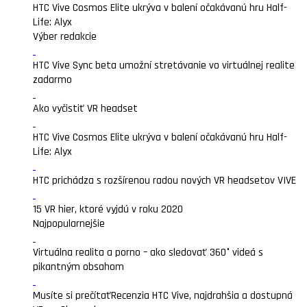
HTC Vive Cosmos Elite ukrýva v balení očakávanú hru Half-
Life: Alyx
Výber redakcie
HTC Vive Sync beta umožní stretávanie vo virtuálnej realite
zadarmo
Ako vyčistiť VR headset
HTC Vive Cosmos Elite ukrýva v balení očakávanú hru Half-
Life: Alyx
HTC prichádza s rozšírenou radou nových VR headsetov VIVE
15 VR hier, ktoré vyjdú v roku 2020
Najpopularnejšie
Virtuálna realita a porno – ako sledovať 360° videá s
pikantným obsahom
Musíte si prečítať
Recenzia HTC Vive, najdrahšia a dostupná