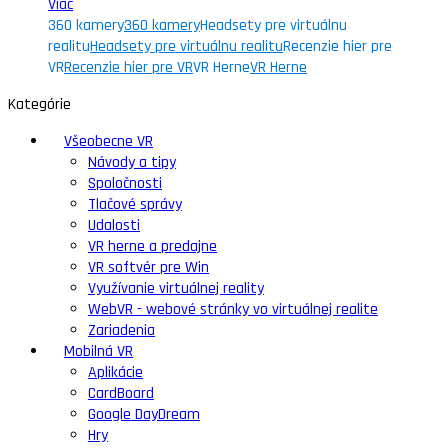
Viac
360 kamery
360 kamery
Headsety pre virtuálnu
realitu
Headsety pre virtuálnu realitu
Recenzie hier pre
VR
Recenzie hier pre VR
VR Herne
VR Herne
Kategórie
Všeobecne VR
Návody a tipy
Spoločnosti
Tlačové správy
Udalosti
VR herne a predajne
VR softvér pre Win
Využívanie virtuálnej reality
WebVR - webové stránky vo virtuálnej realite
Zariadenia
Mobilná VR
Aplikácie
CardBoard
Google DayDream
Hry