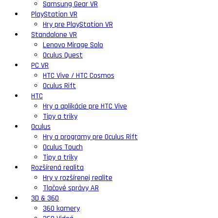
Samsung Gear VR
PlayStation VR
Hry pre PlayStation VR
Standalone VR
Lenovo Mirage Solo
Oculus Quest
PC VR
HTC Vive / HTC Cosmos
Oculus Rift
HTC
Hry a aplikácie pre HTC Vive
Tipy a triky
Oculus
Hry a programy pre Oculus Rift
Oculus Touch
Tipy a triky
Rozšírená realita
Hry v rozšírenej realite
Tlačové správy AR
3D & 360
360 kamery