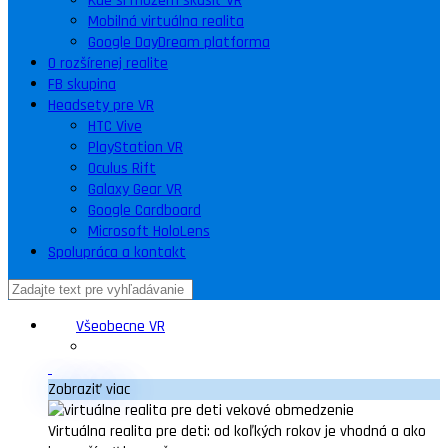
Kde si môžem skúsiť VR
Mobilná virtuálna realita
Google DayDream platforma
O rozšírenej realite
FB skupina
Headsety pre VR
HTC Vive
PlayStation VR
Oculus Rift
Galaxy Gear VR
Google Cardboard
Microsoft HoloLens
Spolupráca a kontakt
Všeobecne VR
Zobraziť viac
Virtuálna realita pre deti: od koľkých rokov je vhodná a ako