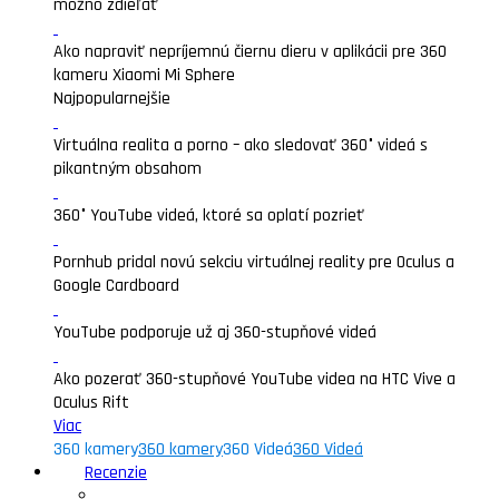
možno zdieľať
Ako napraviť nepríjemnú čiernu dieru v aplikácii pre 360
kameru Xiaomi Mi Sphere
Najpopularnejšie
Virtuálna realita a porno – ako sledovať 360° videá s
pikantným obsahom
360° YouTube videá, ktoré sa oplatí pozrieť
Pornhub pridal novú sekciu virtuálnej reality pre Oculus a
Google Cardboard
YouTube podporuje už aj 360-stupňové videá
Ako pozerať 360-stupňové YouTube videa na HTC Vive a
Oculus Rift
Viac
360 kamery
360 kamery
360 Videá
360 Videá
Recenzie