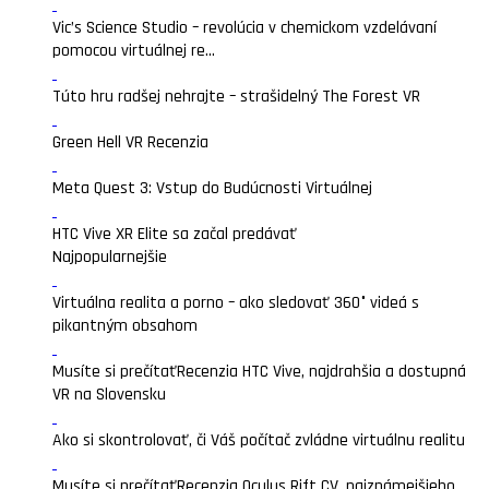
Vic’s Science Studio – revolúcia v chemickom vzdelávaní
pomocou virtuálnej re...
Túto hru radšej nehrajte – strašidelný The Forest VR
Green Hell VR Recenzia
Meta Quest 3: Vstup do Budúcnosti Virtuálnej
HTC Vive XR Elite sa začal predávať
Najpopularnejšie
Virtuálna realita a porno – ako sledovať 360° videá s
pikantným obsahom
Musíte si prečítať
Recenzia HTC Vive, najdrahšia a dostupná
VR na Slovensku
Ako si skontrolovať, či Váš počítač zvládne virtuálnu realitu
Musíte si prečítať
Recenzia Oculus Rift CV, najznámejšieho