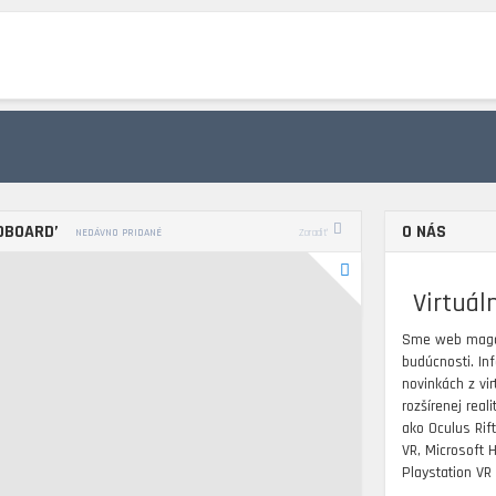
LAYSTATION VR
STANDALONE VR
PC VR
HTC
OCULUS
ROZŠÍREN
DBOARD’
O NÁS
NEDÁVNO PRIDANÉ
Zoradiť
Virtuál
Sme web mag
budúcnosti. I
novinkách z virt
rozšírenej real
ako Oculus Rift
VR, Microsoft 
Playstation VR 