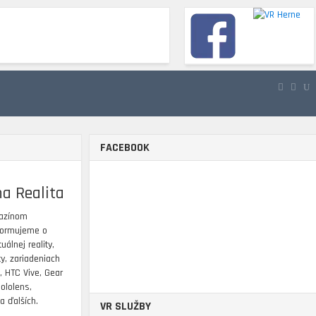
Á REALITA
3D & 360
RECENZIE
FACEBOOK
na Realita
azínom
nformujeme o
uálnej reality,
ity, zariadeniach
, HTC Vive, Gear
Hololens,
a ďalších.
VR SLUŽBY