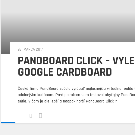
26. MARCA 2017
PANOBOARD CLICK – VYL
GOOGLE CARDBOARD
Česká firma PanoBoard začala vyrábať najlacnejšiu virtuálnu realitu
odolnejším kartónom. Pred polrokom som testoval obyčajný PanoBoar
série. V čom je ale lepší a naopak horší PanoBoard Click ?