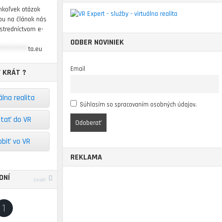
hkoľvek otázok
pu na článok nás
ostredníctvom e-
ODBER NOVINIEK
**********
ta.eu
Email
 KRÁT ?
álna realita
Súhlasím so spracovaním osobných údajov.
stať do VR
obiť vo VR
REKLAMA
DNÍ
Zoradiť
1