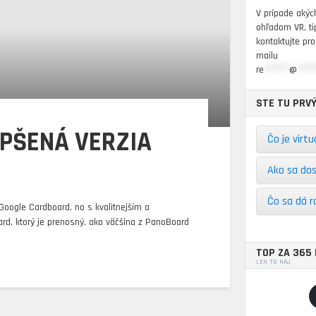
V prípade akýc
ohľadom VR, ti
kontaktujte pr
mailu
re
******
@
****
STE TU PRVÝ
EPŠENÁ VERZIA
Čo je virtu
Ako sa do
Čo sa dá r
 Google Cardboard, no s kvalitnejším a
d, ktorý je prenosný, ako väčšina z PanoBoard
TOP ZA 365 
LEN TO NAJ