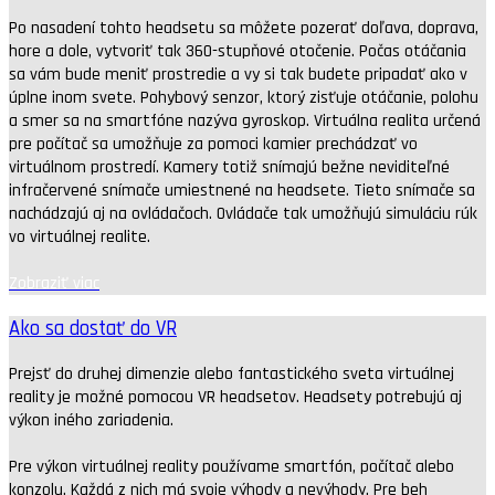
Po nasadení tohto headsetu sa môžete pozerať doľava, doprava,
hore a dole, vytvoriť tak 360-stupňové otočenie. Počas otáčania
sa vám bude meniť prostredie a vy si tak budete pripadať ako v
úplne inom svete. Pohybový senzor, ktorý zisťuje otáčanie, polohu
a smer sa na smartfóne nazýva gyroskop. Virtuálna realita určená
pre počítač sa umožňuje za pomoci kamier prechádzať vo
virtuálnom prostredí. Kamery totiž snímajú bežne neviditeľné
infračervené snímače umiestnené na headsete. Tieto snímače sa
nachádzajú aj na ovládačoch. Ovládače tak umožňujú simuláciu rúk
vo virtuálnej realite.
Zobraziť viac
Ako sa dostať do VR
Prejsť do druhej dimenzie alebo fantastického sveta virtuálnej
reality je možné pomocou VR headsetov. Headsety potrebujú aj
výkon iného zariadenia.
Pre výkon virtuálnej reality používame smartfón, počítač alebo
konzolu. Každá z nich má svoje výhody a nevýhody. Pre beh