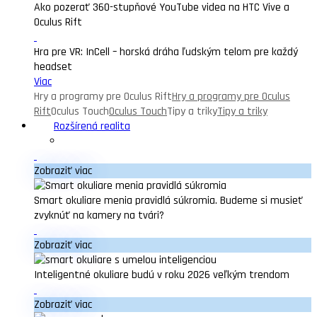
Ako pozerať 360-stupňové YouTube videa na HTC Vive a
Oculus Rift
Hra pre VR: InCell – horská dráha ľudským telom pre každý
headset
Viac
Hry a programy pre Oculus Rift
Hry a programy pre Oculus
Rift
Oculus Touch
Oculus Touch
Tipy a triky
Tipy a triky
Rozšírená realita
Zobraziť viac
Smart okuliare menia pravidlá súkromia. Budeme si musieť
zvyknúť na kamery na tvári?
Zobraziť viac
Inteligentné okuliare budú v roku 2026 veľkým trendom
Zobraziť viac