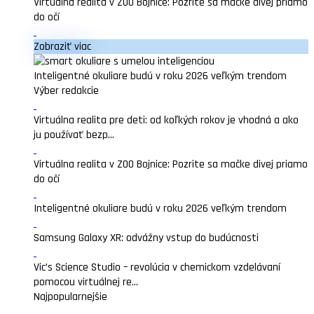
Virtuálna realita v ZOO Bojnice: Pozrite sa mačke divej priamo
do očí
Zobraziť viac
Inteligentné okuliare budú v roku 2026 veľkým trendom
Výber redakcie
Virtuálna realita pre deti: od koľkých rokov je vhodná a ako
ju používať bezp...
Virtuálna realita v ZOO Bojnice: Pozrite sa mačke divej priamo
do očí
Inteligentné okuliare budú v roku 2026 veľkým trendom
Samsung Galaxy XR: odvážny vstup do budúcnosti
Vic’s Science Studio – revolúcia v chemickom vzdelávaní
pomocou virtuálnej re...
Najpopularnejšie