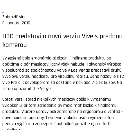
Zobraziť viac
8. januára 2016
HTC predstavilo novú verziu Vive s prednou
kamerou
Vylepšená bola ergonómia aj dizajn. Finálneho produktu sa
dočkáme o pár mesiacov, lacný však nebude. Taiwanský výrobca
v spolupráci so spoločnosťou Valve v Las Vegas predstavil druhú
vývojovú verziu headsetu pre virtuálnu realitu. Jeho názov je HTC
Vive Pre a k developerom sa dostane v náklade 7-tisíc kusov. Na
tému upozornil The Verge.
Oproti verzii spred niekoľkých mesiacov došlo k výraznému
vylepšeniu, pričom zariadenie by malo mať blízko k finálnemu
produktu. Viaceré úpravy boli zamerané na ergonómiu a vzhľad –
nové upínacie popruhy, tesnenie v okolí nosa a vymeniteľná
penová výplň má zabezpečiť pohodlné použitie aj pre ľudí
s okuliarmi.