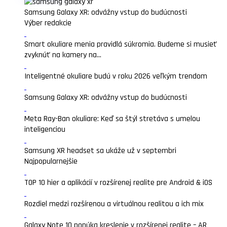
Samsung Galaxy XR: odvážny vstup do budúcnosti
Výber redakcie
Smart okuliare menia pravidlá súkromia. Budeme si musieť
zvyknúť na kamery na...
Inteligentné okuliare budú v roku 2026 veľkým trendom
Samsung Galaxy XR: odvážny vstup do budúcnosti
Meta Ray-Ban okuliare: Keď sa štýl stretáva s umelou
inteligenciou
Samsung XR headset sa ukáže už v septembri
Najpopularnejšie
TOP 10 hier a aplikácií v rozšírenej realite pre Android & iOS
Rozdiel medzi rozšírenou a virtuálnou realitou a ich mix
Galaxy Note 10 ponúka kreslenie v rozšírenej realite – AR