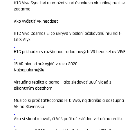
HTC Vive Sync beta umožní stretávanie vo virtuálnej realite
zadarmo
Ako vyčistiť VR headset
HTC Vive Cosmos Elite ukrýva v balení očakávanú hru Half-
Life: Alyx
HTC prichádza s rozšírenou radou nových VR headsetov VIVE
15 VR hier, ktoré vyjdú v roku 2020
Najpopularnejšie
Virtuálna realita a porno – ako sledovať 360° videá s
pikantným obsahom
Musíte si prečítať
Recenzia HTC Vive, najdrahšia a dostupná
VR na Slovensku
Ako si skontrolovať, či Váš počítač zvládne virtuálnu realitu