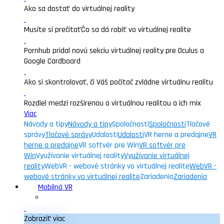
Ako sa dostať do virtuálnej reality
Musíte si prečítať
Čo sa dá robiť vo virtuálnej realite
Pornhub pridal novú sekciu virtuálnej reality pre Oculus a
Google Cardboard
Ako si skontrolovať, či Váš počítač zvládne virtuálnu realitu
Rozdiel medzi rozšírenou a virtuálnou realitou a ich mix
Viac
Návody a tipy
Návody a tipy
Spoločnosti
Spoločnosti
Tlačové
správy
Tlačové správy
Udalosti
Udalosti
VR herne a predajne
VR
herne a predajne
VR softvér pre Win
VR softvér pre
Win
Využívanie virtuálnej reality
Využívanie virtuálnej
reality
WebVR - webové stránky vo virtuálnej realite
WebVR -
webové stránky vo virtuálnej realite
Zariadenia
Zariadenia
Mobilná VR
Zobraziť viac