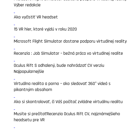
Výber redakcie
Ako vyčistiť VR headset
15 VR hier, ktoré vyjdú v roku 2020
Microsoft Flight Simulator dostane podporu virtuálnej reality
Recenzia : Job Simulator – bežná práca vo virtuálnej realite
Oculus Rift S odhalený, bude nahrádzať CV verziu
Najpopularnejšie
Virtuálna realita a porno – ako sledovať 360° videá s
pikantným obsahom
Ako si skontrolovať, či Váš počítač zvládne virtuálnu realitu
Musíte si prečítať
Recenzia Oculus Rift CV, najznámejšieho
headsetu pre VR