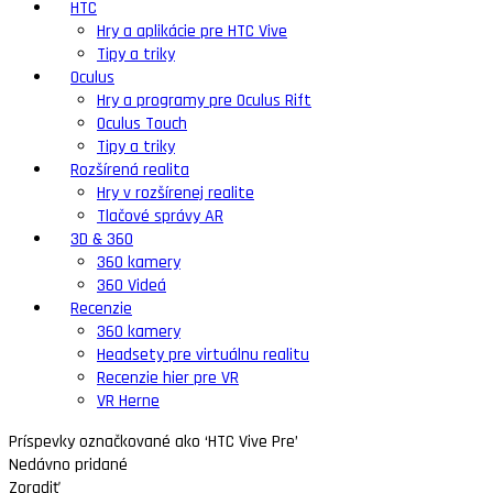
HTC
Hry a aplikácie pre HTC Vive
Tipy a triky
Oculus
Hry a programy pre Oculus Rift
Oculus Touch
Tipy a triky
Rozšírená realita
Hry v rozšírenej realite
Tlačové správy AR
3D & 360
360 kamery
360 Videá
Recenzie
360 kamery
Headsety pre virtuálnu realitu
Recenzie hier pre VR
VR Herne
Príspevky označkované ako ‘HTC Vive Pre’
Nedávno pridané
Zoradiť