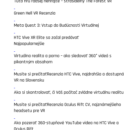
Túto hru radšej nehrajte – strašidelný The Forest VR
Green Hell VR Recenzia
Meta Quest 3: Vstup do Budúcnosti Virtuálnej
HTC Vive XR Elite sa začal predávať
Najpopularnejšie
Virtuálna realita a porno – ako sledovať 360° videá s
pikantným obsahom
Musíte si prečítať
Recenzia HTC Vive, najdrahšia a dostupná
VR na Slovensku
Ako si skontrolovať, či Váš počítač zvládne virtuálnu realitu
Musíte si prečítať
Recenzia Oculus Rift CV, najznámejšieho
headsetu pre VR
Ako pozerať 360-stupňové YouTube videa na HTC Vive a
Oculus Rift