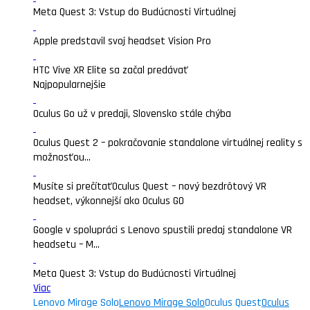
Meta Quest 3: Vstup do Budúcnosti Virtuálnej
Apple predstavil svoj headset Vision Pro
HTC Vive XR Elite sa začal predávať
Najpopularnejšie
Oculus Go už v predaji, Slovensko stále chýba
Oculus Quest 2 – pokračovanie standalone virtuálnej reality s
možnosťou...
Musíte si prečítať
Oculus Quest – nový bezdrôtový VR
headset, výkonnejší ako Oculus GO
Google v spolupráci s Lenovo spustili predaj standalone VR
headsetu – M...
Meta Quest 3: Vstup do Budúcnosti Virtuálnej
Viac
Lenovo Mirage Solo
Lenovo Mirage Solo
Oculus Quest
Oculus