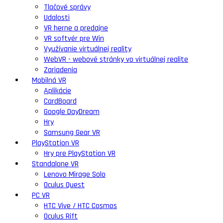
Tlačové správy
Udalosti
VR herne a predajne
VR softvér pre Win
Využívanie virtuálnej reality
WebVR - webové stránky vo virtuálnej realite
Zariadenia
Mobilná VR
Aplikácie
CardBoard
Google DayDream
Hry
Samsung Gear VR
PlayStation VR
Hry pre PlayStation VR
Standalone VR
Lenovo Mirage Solo
Oculus Quest
PC VR
HTC Vive / HTC Cosmos
Oculus Rift