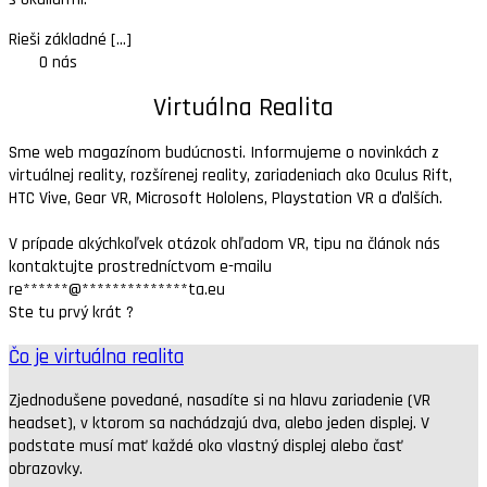
Rieši základné [...]
O nás
Virtuálna Realita
Sme web magazínom budúcnosti. Informujeme o novinkách z
virtuálnej reality, rozšírenej reality, zariadeniach ako Oculus Rift,
HTC Vive, Gear VR, Microsoft Hololens, Playstation VR a ďalších.
V prípade akýchkoľvek otázok ohľadom VR, tipu na článok nás
kontaktujte prostredníctvom e-mailu
re
******
@
**************
ta.eu
Ste tu prvý krát ?
Čo je virtuálna realita
Zjednodušene povedané, nasadíte si na hlavu zariadenie (VR
headset), v ktorom sa nachádzajú dva, alebo jeden displej. V
podstate musí mať každé oko vlastný displej alebo časť
obrazovky.