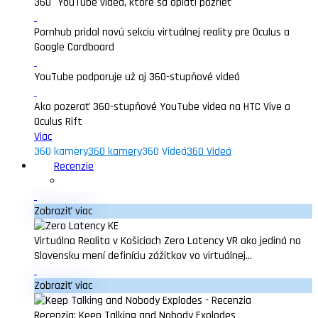
360° YouTube videá, ktoré sa oplatí pozrieť
Pornhub pridal novú sekciu virtuálnej reality pre Oculus a
Google Cardboard
YouTube podporuje už aj 360-stupňové videá
Ako pozerať 360-stupňové YouTube videa na HTC Vive a
Oculus Rift
Viac
360 kamery
360 kamery
360 Videá
360 Videá
Recenzie
Zobraziť viac
Virtuálna Realita v Košiciach Zero Latency VR ako jediná na
Slovensku mení definíciu zážitkov vo virtuálnej...
Zobraziť viac
Recenzia: Keep Talking and Nobody Explodes