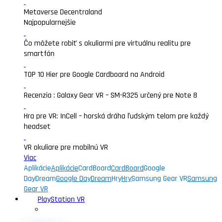
Metaverse Decentraland
Najpopularnejšie
Čo môžete robiť s okuliarmi pre virtuálnu realitu pre
smartfón
TOP 10 Hier pre Google Cardboard na Android
Recenzia : Galaxy Gear VR – SM-R325 určený pre Note 8
Hra pre VR: InCell – horská dráha ľudským telom pre každý
headset
VR okuliare pre mobilnú VR
Viac
Aplikácie
Aplikácie
CardBoard
CardBoard
Google
DayDream
Google DayDream
Hry
Hry
Samsung Gear VR
Samsung
Gear VR
PlayStation VR