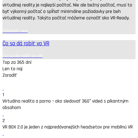
virtuálnej reality je najlepší počítač. Nie ale bežný počítač, musí to
byť výkonný počítač a spĺňať minimálne požiadavky pre beh
virtuálnej reality. Takýto počítač môžeme označiť ako VR-Ready.
Zobraziť viac
Čo sa dá robiť vo VR
Čo sa dá robiť vo VR
Top za 365 dní
Len to naj
Zoradiť
1
Virtuálna realita a porno – ako sledovať 360° videá s pikantným
obsahom
2
VR BOX 2.0 je jeden z najpredávanejších headsetov pre mobilnú VR