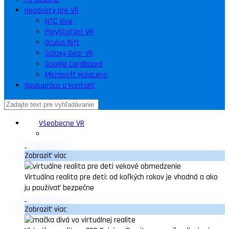
Headsety pre VR
HTC Vive
PlayStation VR
Oculus Rift
Galaxy Gear VR
Google Cardboard
Microsoft HoloLens
Spolupráca a kontakt
Všeobecne VR
Zobraziť viac
Virtuálna realita pre deti: od koľkých rokov je vhodná a ako
ju používať bezpečne
Zobraziť viac