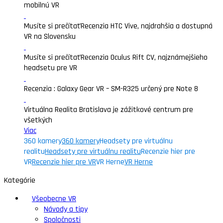
mobilnú VR
Musíte si prečítať
Recenzia HTC Vive, najdrahšia a dostupná
VR na Slovensku
Musíte si prečítať
Recenzia Oculus Rift CV, najznámejšieho
headsetu pre VR
Recenzia : Galaxy Gear VR – SM-R325 určený pre Note 8
Virtuálna Realita Bratislava je zážitkové centrum pre
všetkých
Viac
360 kamery
360 kamery
Headsety pre virtuálnu
realitu
Headsety pre virtuálnu realitu
Recenzie hier pre
VR
Recenzie hier pre VR
VR Herne
VR Herne
Kategórie
Všeobecne VR
Návody a tipy
Spoločnosti