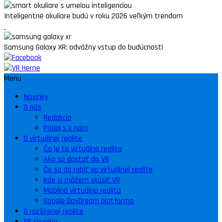
Inteligentné okuliare budú v roku 2026 veľkým trendom
Samsung Galaxy XR: odvážny vstup do budúcnosti
Menu
Novinky
O nás
Redakcia
Pridaj s k nám
O virtuálnej realite
Čo je to virtuálna realita
Ako sa dostať do VR
Čo sa dá robiť vo virtuálnej realite
Kde si môžem skúsiť VR
Mobilná virtuálna realita
Google DayDream platforma
O rozšírenej realite
FB skupina