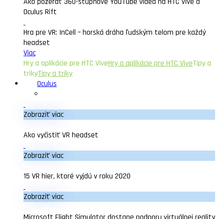
Ako pozerať 360-stupňové YouTube videa na HTC Vive a
Oculus Rift
Hra pre VR: InCell – horská dráha ľudským telom pre každý
headset
Viac
Hry a aplikácie pre HTC Vive
Hry a aplikácie pre HTC Vive
Tipy a
triky
Tipy a triky
Oculus
Zobraziť viac
Ako vyčistiť VR headset
Zobraziť viac
15 VR hier, ktoré vyjdú v roku 2020
Zobraziť viac
Microsoft Flight Simulator dostane podporu virtuálnej reality