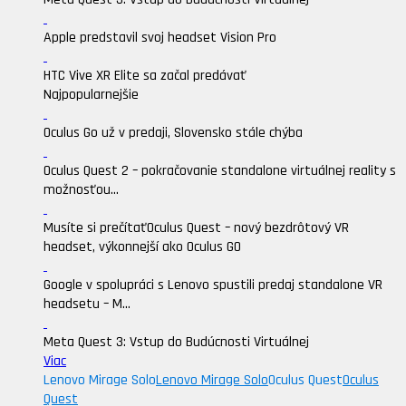
Apple predstavil svoj headset Vision Pro
HTC Vive XR Elite sa začal predávať
Najpopularnejšie
Oculus Go už v predaji, Slovensko stále chýba
Oculus Quest 2 – pokračovanie standalone virtuálnej reality s
možnosťou...
Musíte si prečítať
Oculus Quest – nový bezdrôtový VR
headset, výkonnejší ako Oculus GO
Google v spolupráci s Lenovo spustili predaj standalone VR
headsetu – M...
Meta Quest 3: Vstup do Budúcnosti Virtuálnej
Viac
Lenovo Mirage Solo
Lenovo Mirage Solo
Oculus Quest
Oculus
Quest