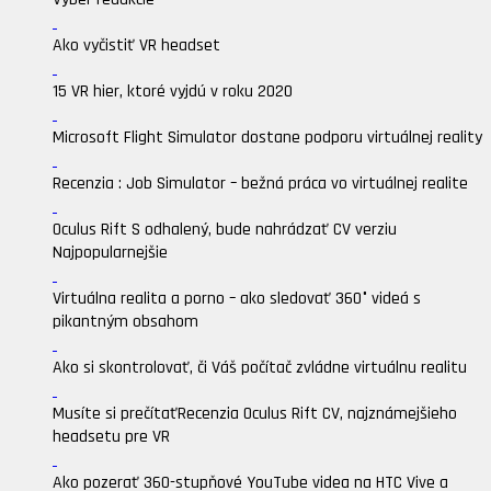
Ako vyčistiť VR headset
15 VR hier, ktoré vyjdú v roku 2020
Microsoft Flight Simulator dostane podporu virtuálnej reality
Recenzia : Job Simulator – bežná práca vo virtuálnej realite
Oculus Rift S odhalený, bude nahrádzať CV verziu
Najpopularnejšie
Virtuálna realita a porno – ako sledovať 360° videá s
pikantným obsahom
Ako si skontrolovať, či Váš počítač zvládne virtuálnu realitu
Musíte si prečítať
Recenzia Oculus Rift CV, najznámejšieho
headsetu pre VR
Ako pozerať 360-stupňové YouTube videa na HTC Vive a