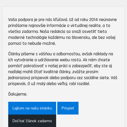
Vaša podpora je pre nás kľúčová. Už od roku 2014 neúnavne
prinášame najnovšie informácie o virtuálnej realite, a to
všetko zadarmo. Naša redakcia sa snaží osvetliť tieto
moderné technológie každému na Slovensku, ale bez vašej
pomoci to nebude možné.
Články píšeme s vášňou a odbornosťou, avšak náklady na
ich vytváranie a udržiavanie webu rastú. Ak nám chcete
pomôcť pokračovať v našej práci a zabezpečiť, aby ste aj
naďalej mohli čítať kvalitné články, zvážte prosím
jednorazový príspevok alebo podporu cez sociálne siete. Váš
príspevok, či už malý alebo veľký, robí rozdiel.
Ďakujeme.
Lajkom na našu stránku
Prispieť
Dočítať článok zadarmo