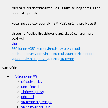
Musíte si prečítať
Recenzia Oculus Rift CV, najznámejšieho
headsetu pre VR
Recenzia : Galaxy Gear VR – SM-R325 určený pre Note 8
Virtuálna Realita Bratislava je zážitkové centrum pre
všetkých
Viac
360 kamery
360 kamery
Headsety pre virtuálnu
realitu
Headsety pre virtuálnu realitu
Recenzie hier pre
VR
Recenzie hier pre VR
VR Herne
VR Herne
Kategórie
Všeobecne VR
Návody a tipy
Spoločnosti
Tlačové správy
Udalosti
VR herne a predajne
VR softvér pre Win