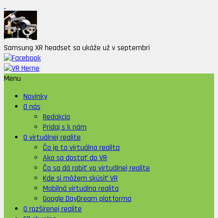
Samsung XR headset sa ukáže už v septembri
Menu
Novinky
O nás
Redakcia
Pridaj s k nám
O virtuálnej realite
Čo je to virtuálna realita
Ako sa dostať do VR
Čo sa dá robiť vo virtuálnej realite
Kde si môžem skúsiť VR
Mobilná virtuálna realita
Google DayDream platforma
O rozšírenej realite