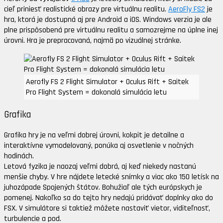
cieľ priniesť realistické obrazy pre virtuálnu realitu.
AeroFly FS2
je
hra, ktorá je dostupná aj pre Android a iOS. Windows verzia je ale
plne prispôsobená pre virtuálnu realitu a samozrejme na úplne inej
úrovni. Hra je prepracovaná, najmä po vizuálnej stránke.
Aerofly FS 2 Flight Simulator + Oculus Rift + Saitek
Pro Flight System = dokonalá simulácia letu
Grafika
Grafika hry je na veľmi dobrej úrovni, kokpit je detailne a
interaktívne vymodelovaný, ponúka aj osvetlenie v nočných
hodinách.
Letová fyzika je naozaj veľmi dobrá, aj keď niekedy nastanú
menšie chyby. V hre nájdete letecké snímky a viac ako 150 letísk na
juhozápade Spojených štátov. Bohužiaľ ale tých európskych je
pomenej. Nakoľko sa do tejto hry nedajú pridávať doplnky ako do
FSX. V simulátore si taktiež môžete nastaviť vietor, viditeľnosť,
turbulencie a pod.