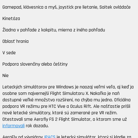
Gamepad, klávesnica a myš, joystick pre lietanie, Saitek ovládače
Kinetóza
Žiadna v pohľade z kokpitu, mierna z iného pohľadu
Oblasť hrania
V sede
Podpora slovenčiny alebo češtiny
Nie
Leteckých simulátorov pre Windows je naozaj veľmi veľa, aj keď ja
osobne som najvernejší Flight Simulatoru X. Nakoľko je naň
dostupné veľké množstvo rozšírení, no chýba mu jedno. Oficiálna
podpora VR režimu pre HTC Vive a Oculus Rift. Ale našťastie prišli
nové letecké simulátory, ktoré sú zamerané pre VR režim.
Otestovali sme Aerofly FS 2 Flight Simulator, o ktorom sme už
informovali
rok dozadu.
AeroFly od vývojárov
IPACS
je letecký simulátor, ktorý si kladie za