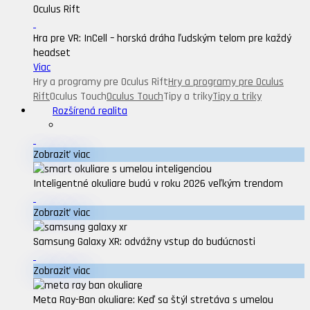
Oculus Rift
Hra pre VR: InCell – horská dráha ľudským telom pre každý
headset
Viac
Hry a programy pre Oculus Rift
Hry a programy pre Oculus
Rift
Oculus Touch
Oculus Touch
Tipy a triky
Tipy a triky
Rozšírená realita
Zobraziť viac
Inteligentné okuliare budú v roku 2026 veľkým trendom
Zobraziť viac
Samsung Galaxy XR: odvážny vstup do budúcnosti
Zobraziť viac
Meta Ray-Ban okuliare: Keď sa štýl stretáva s umelou