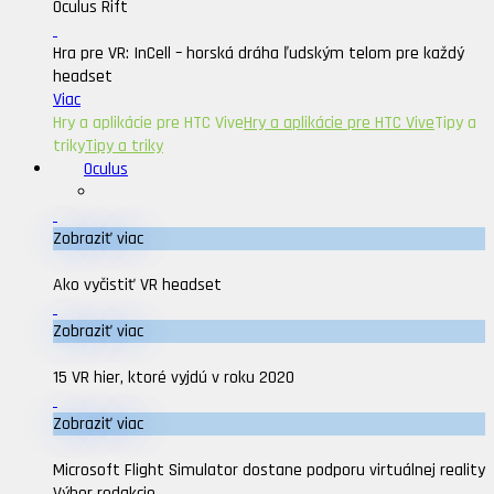
Oculus Rift
Hra pre VR: InCell – horská dráha ľudským telom pre každý
headset
Viac
Hry a aplikácie pre HTC Vive
Hry a aplikácie pre HTC Vive
Tipy a
triky
Tipy a triky
Oculus
Zobraziť viac
Ako vyčistiť VR headset
Zobraziť viac
15 VR hier, ktoré vyjdú v roku 2020
Zobraziť viac
Microsoft Flight Simulator dostane podporu virtuálnej reality
Výber redakcie