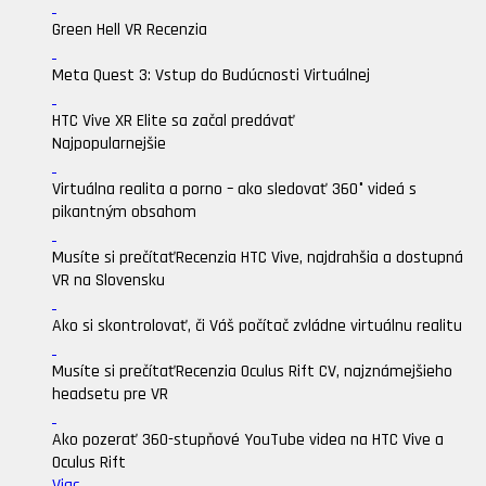
Green Hell VR Recenzia
Meta Quest 3: Vstup do Budúcnosti Virtuálnej
HTC Vive XR Elite sa začal predávať
Najpopularnejšie
Virtuálna realita a porno – ako sledovať 360° videá s
pikantným obsahom
Musíte si prečítať
Recenzia HTC Vive, najdrahšia a dostupná
VR na Slovensku
Ako si skontrolovať, či Váš počítač zvládne virtuálnu realitu
Musíte si prečítať
Recenzia Oculus Rift CV, najznámejšieho
headsetu pre VR
Ako pozerať 360-stupňové YouTube videa na HTC Vive a
Oculus Rift
Viac