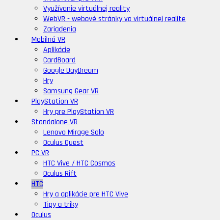
Využívanie virtuálnej reality
WebVR - webové stránky vo virtuálnej realite
Zariadenia
Mobilná VR
Aplikácie
CardBoard
Google DayDream
Hry
Samsung Gear VR
PlayStation VR
Hry pre PlayStation VR
Standalone VR
Lenovo Mirage Solo
Oculus Quest
PC VR
HTC Vive / HTC Cosmos
Oculus Rift
HTC
Hry a aplikácie pre HTC Vive
Tipy a triky
Oculus