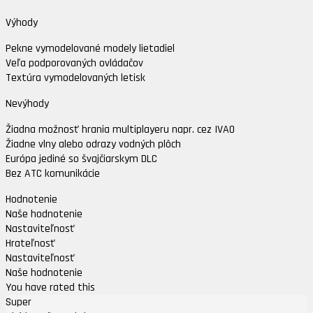
Výhody
Pekne vymodelované modely lietadiel
Veľa podporovaných ovládačov
Textúra vymodelovaných letisk
Nevýhody
Žiadna možnosť hrania multiplayeru napr. cez IVAO
Žiadne vlny alebo odrazy vodných plôch
Európa jediné so švajčiarskym DLC
Bez ATC komunikácie
Hodnotenie
Naše hodnotenie
Nastaviteľnosť
Hrateľnosť
Nastaviteľnosť
Naše hodnotenie
You have rated this
Super