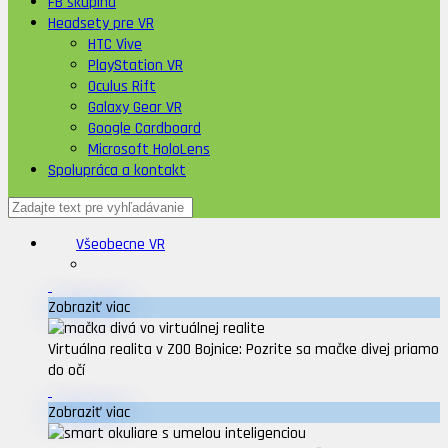
FB skupina
Headsety pre VR
HTC Vive
PlayStation VR
Oculus Rift
Galaxy Gear VR
Google Cardboard
Microsoft HoloLens
Spolupráca a kontakt
Všeobecne VR
Zobraziť viac
Virtuálna realita v ZOO Bojnice: Pozrite sa mačke divej priamo
do očí
Zobraziť viac