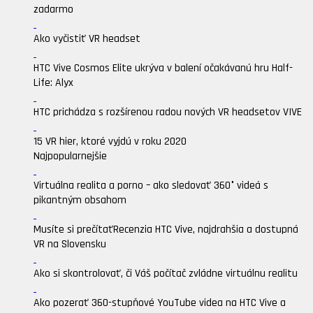
zadarmo
Ako vyčistiť VR headset
HTC Vive Cosmos Elite ukrýva v balení očakávanú hru Half-
Life: Alyx
HTC prichádza s rozšírenou radou nových VR headsetov VIVE
15 VR hier, ktoré vyjdú v roku 2020
Najpopularnejšie
Virtuálna realita a porno – ako sledovať 360° videá s
pikantným obsahom
Musíte si prečítať
Recenzia HTC Vive, najdrahšia a dostupná
VR na Slovensku
Ako si skontrolovať, či Váš počítač zvládne virtuálnu realitu
Ako pozerať 360-stupňové YouTube videa na HTC Vive a