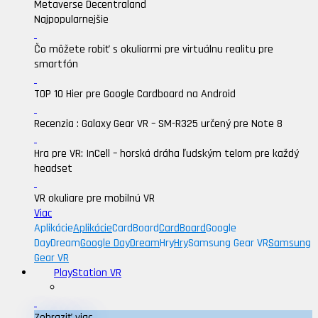
Metaverse Decentraland
Najpopularnejšie
Čo môžete robiť s okuliarmi pre virtuálnu realitu pre
smartfón
TOP 10 Hier pre Google Cardboard na Android
Recenzia : Galaxy Gear VR – SM-R325 určený pre Note 8
Hra pre VR: InCell – horská dráha ľudským telom pre každý
headset
VR okuliare pre mobilnú VR
Viac
Aplikácie
Aplikácie
CardBoard
CardBoard
Google
DayDream
Google DayDream
Hry
Hry
Samsung Gear VR
Samsung
Gear VR
PlayStation VR
Zobraziť viac