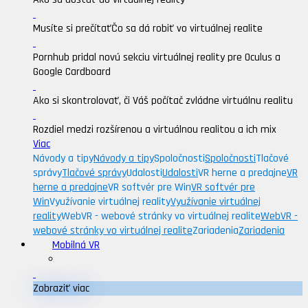
Musíte si prečítať
Čo sa dá robiť vo virtuálnej realite
Pornhub pridal novú sekciu virtuálnej reality pre Oculus a
Google Cardboard
Ako si skontrolovať, či Váš počítač zvládne virtuálnu realitu
Rozdiel medzi rozšírenou a virtuálnou realitou a ich mix
Viac
Návody a tipy
Návody a tipy
Spoločnosti
Spoločnosti
Tlačové
správy
Tlačové správy
Udalosti
Udalosti
VR herne a predajne
VR
herne a predajne
VR softvér pre Win
VR softvér pre
Win
Využívanie virtuálnej reality
Využívanie virtuálnej
reality
WebVR - webové stránky vo virtuálnej realite
WebVR -
webové stránky vo virtuálnej realite
Zariadenia
Zariadenia
Mobilná VR
Zobraziť viac