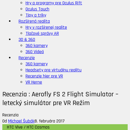
Hry a programy pre Oculus Rift
Oculus Touch
Tipy a triky
Rozšírená realita
Hry v rozšírenej realite
Tlačové správy AR
3D & 360
360 kamery
360 Videá
Recenzie
360 kamery
Headsety pre virtuálnu realitu
Recenzie hier pre VR
VR Herne
Recenzia : Aerofly FS 2 Flight Simulator –
letecký simulátor pre VR Režim
Recenzia
Od
Michael Šubák
8. februára 2017
HTC Vive / HTC Cosmos