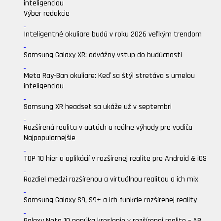
inteligenciou
Výber redakcie
Inteligentné okuliare budú v roku 2026 veľkým trendom
Samsung Galaxy XR: odvážny vstup do budúcnosti
Meta Ray-Ban okuliare: Keď sa štýl stretáva s umelou
inteligenciou
Samsung XR headset sa ukáže už v septembri
Rozšírená realita v autách a reálne výhody pre vodiča
Najpopularnejšie
TOP 10 hier a aplikácií v rozšírenej realite pre Android & iOS
Rozdiel medzi rozšírenou a virtuálnou realitou a ich mix
Samsung Galaxy S9, S9+ a ich funkcie rozšírenej reality
Galaxy Note 10 ponúka kreslenie v rozšírenej realite – AR