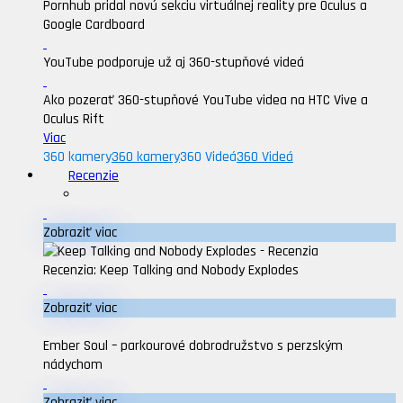
Pornhub pridal novú sekciu virtuálnej reality pre Oculus a
Google Cardboard
YouTube podporuje už aj 360-stupňové videá
Ako pozerať 360-stupňové YouTube videa na HTC Vive a
Oculus Rift
Viac
360 kamery
360 kamery
360 Videá
360 Videá
Recenzie
Zobraziť viac
Recenzia: Keep Talking and Nobody Explodes
Zobraziť viac
Ember Soul – parkourové dobrodružstvo s perzským
nádychom
Zobraziť viac