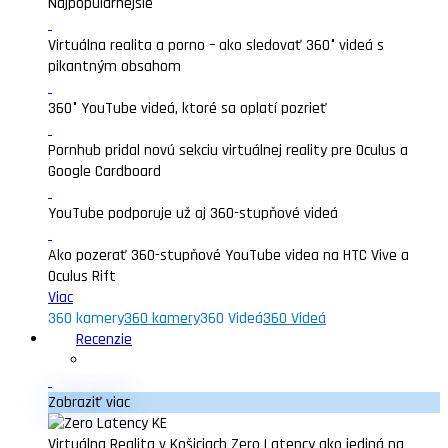
Najpopularnejšie
Virtuálna realita a porno – ako sledovať 360° videá s
pikantným obsahom
360° YouTube videá, ktoré sa oplatí pozrieť
Pornhub pridal novú sekciu virtuálnej reality pre Oculus a
Google Cardboard
YouTube podporuje už aj 360-stupňové videá
Ako pozerať 360-stupňové YouTube videa na HTC Vive a
Oculus Rift
Viac
360 kamery
360 kamery
360 Videá
360 Videá
Recenzie
Zobraziť viac
Virtuálna Realita v Košiciach Zero Latency ako jediná na