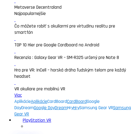
Metaverse Decentraland
Najpopularnejšie
Čo môžete robiť s okuliarmi pre virtuálnu realitu pre
smartfón
TOP 10 Hier pre Google Cardboard na Android
Recenzia : Galaxy Gear VR – SM-R325 určený pre Note 8
Hra pre VR: InCell – horská dráha ľudským telom pre každý
headset
VR okuliare pre mobilnú VR
Viac
Aplikácie
Aplikácie
CardBoard
CardBoard
Google
DayDream
Google DayDream
Hry
Hry
Samsung Gear VR
Samsung
Gear VR
PlayStation VR