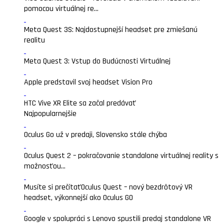
pomocou virtuálnej re...
Meta Quest 3S: Najdostupnejší headset pre zmiešanú
realitu
Meta Quest 3: Vstup do Budúcnosti Virtuálnej
Apple predstavil svoj headset Vision Pro
HTC Vive XR Elite sa začal predávať
Najpopularnejšie
Oculus Go už v predaji, Slovensko stále chýba
Oculus Quest 2 – pokračovanie standalone virtuálnej reality s
možnosťou...
Musíte si prečítať
Oculus Quest – nový bezdrôtový VR
headset, výkonnejší ako Oculus GO
Google v spolupráci s Lenovo spustili predaj standalone VR