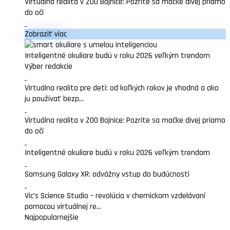
Virtuálna realita v ZOO Bojnice: Pozrite sa mačke divej priamo
do očí
Zobraziť viac
Inteligentné okuliare budú v roku 2026 veľkým trendom
Výber redakcie
Virtuálna realita pre deti: od koľkých rokov je vhodná a ako
ju používať bezp...
Virtuálna realita v ZOO Bojnice: Pozrite sa mačke divej priamo
do očí
Inteligentné okuliare budú v roku 2026 veľkým trendom
Samsung Galaxy XR: odvážny vstup do budúcnosti
Vic’s Science Studio – revolúcia v chemickom vzdelávaní
pomocou virtuálnej re...
Najpopularnejšie