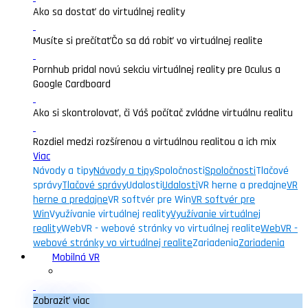
Ako sa dostať do virtuálnej reality
Musíte si prečítať
Čo sa dá robiť vo virtuálnej realite
Pornhub pridal novú sekciu virtuálnej reality pre Oculus a
Google Cardboard
Ako si skontrolovať, či Váš počítač zvládne virtuálnu realitu
Rozdiel medzi rozšírenou a virtuálnou realitou a ich mix
Viac
Návody a tipy
Návody a tipy
Spoločnosti
Spoločnosti
Tlačové
správy
Tlačové správy
Udalosti
Udalosti
VR herne a predajne
VR
herne a predajne
VR softvér pre Win
VR softvér pre
Win
Využívanie virtuálnej reality
Využívanie virtuálnej
reality
WebVR - webové stránky vo virtuálnej realite
WebVR -
webové stránky vo virtuálnej realite
Zariadenia
Zariadenia
Mobilná VR
Zobraziť viac