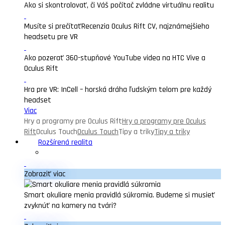
Ako si skontrolovať, či Váš počítač zvládne virtuálnu realitu
Musíte si prečítať
Recenzia Oculus Rift CV, najznámejšieho
headsetu pre VR
Ako pozerať 360-stupňové YouTube videa na HTC Vive a
Oculus Rift
Hra pre VR: InCell – horská dráha ľudským telom pre každý
headset
Viac
Hry a programy pre Oculus Rift
Hry a programy pre Oculus
Rift
Oculus Touch
Oculus Touch
Tipy a triky
Tipy a triky
Rozšírená realita
Zobraziť viac
Smart okuliare menia pravidlá súkromia. Budeme si musieť
zvyknúť na kamery na tvári?