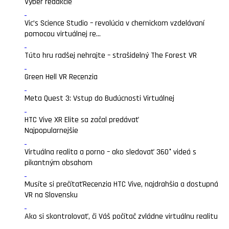
Výber redakcie
Vic’s Science Studio – revolúcia v chemickom vzdelávaní
pomocou virtuálnej re...
Túto hru radšej nehrajte – strašidelný The Forest VR
Green Hell VR Recenzia
Meta Quest 3: Vstup do Budúcnosti Virtuálnej
HTC Vive XR Elite sa začal predávať
Najpopularnejšie
Virtuálna realita a porno – ako sledovať 360° videá s
pikantným obsahom
Musíte si prečítať
Recenzia HTC Vive, najdrahšia a dostupná
VR na Slovensku
Ako si skontrolovať, či Váš počítač zvládne virtuálnu realitu