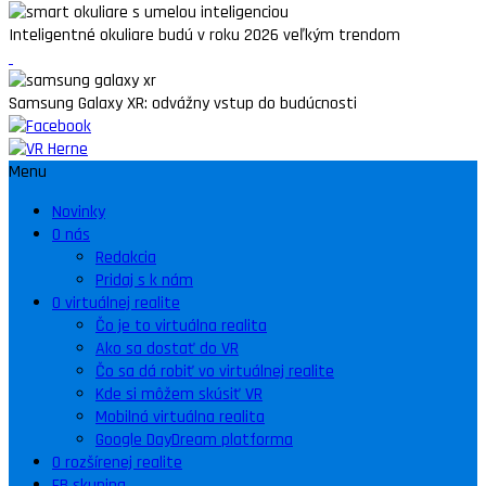
Inteligentné okuliare budú v roku 2026 veľkým trendom
Samsung Galaxy XR: odvážny vstup do budúcnosti
Menu
Novinky
O nás
Redakcia
Pridaj s k nám
O virtuálnej realite
Čo je to virtuálna realita
Ako sa dostať do VR
Čo sa dá robiť vo virtuálnej realite
Kde si môžem skúsiť VR
Mobilná virtuálna realita
Google DayDream platforma
O rozšírenej realite
FB skupina