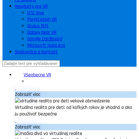
Headsety pre VR
HTC Vive
PlayStation VR
Oculus Rift
Galaxy Gear VR
Google Cardboard
Microsoft HoloLens
Spolupráca a kontakt
Všeobecne VR
Zobraziť viac
Virtuálna realita pre deti: od koľkých rokov je vhodná a ako
ju používať bezpečne
Zobraziť viac