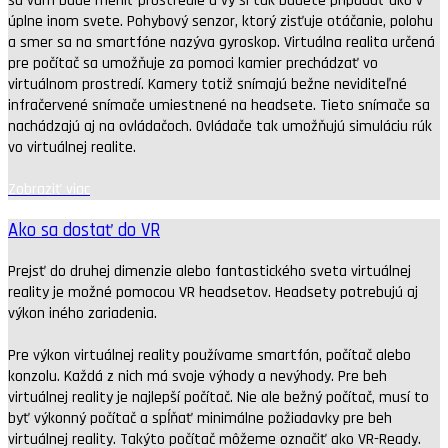
sa vám bude meniť prostredie a vy si tak budete pripadať ako v
úplne inom svete. Pohybový senzor, ktorý zisťuje otáčanie, polohu
a smer sa na smartfóne nazýva gyroskop. Virtuálna realita určená
pre počítač sa umožňuje za pomoci kamier prechádzať vo
virtuálnom prostredí. Kamery totiž snímajú bežne neviditeľné
infračervené snímače umiestnené na headsete. Tieto snímače sa
nachádzajú aj na ovládačoch. Ovládače tak umožňujú simuláciu rúk
vo virtuálnej realite.
Zobraziť viac
Ako sa dostať do VR
Prejsť do druhej dimenzie alebo fantastického sveta virtuálnej
reality je možné pomocou VR headsetov. Headsety potrebujú aj
výkon iného zariadenia.
Pre výkon virtuálnej reality používame smartfón, počítač alebo
konzolu. Každá z nich má svoje výhody a nevýhody. Pre beh
virtuálnej reality je najlepší počítač. Nie ale bežný počítač, musí to
byť výkonný počítač a spĺňať minimálne požiadavky pre beh
virtuálnej reality. Takýto počítač môžeme označiť ako VR-Ready.