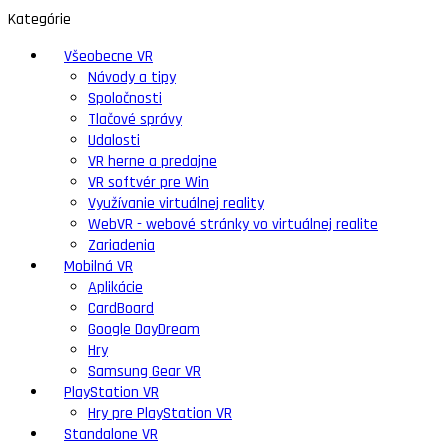
Kategórie
Všeobecne VR
Návody a tipy
Spoločnosti
Tlačové správy
Udalosti
VR herne a predajne
VR softvér pre Win
Využívanie virtuálnej reality
WebVR - webové stránky vo virtuálnej realite
Zariadenia
Mobilná VR
Aplikácie
CardBoard
Google DayDream
Hry
Samsung Gear VR
PlayStation VR
Hry pre PlayStation VR
Standalone VR