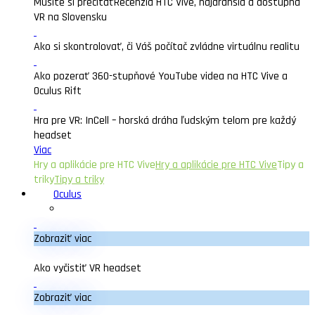
Musíte si prečítať
Recenzia HTC Vive, najdrahšia a dostupná
VR na Slovensku
Ako si skontrolovať, či Váš počítač zvládne virtuálnu realitu
Ako pozerať 360-stupňové YouTube videa na HTC Vive a
Oculus Rift
Hra pre VR: InCell – horská dráha ľudským telom pre každý
headset
Viac
Hry a aplikácie pre HTC Vive
Hry a aplikácie pre HTC Vive
Tipy a
triky
Tipy a triky
Oculus
Zobraziť viac
Ako vyčistiť VR headset
Zobraziť viac