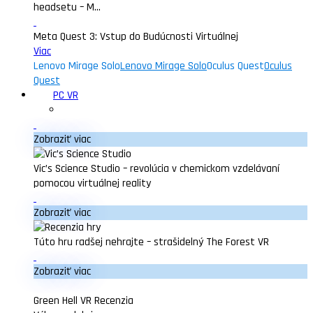
headsetu – M...
Meta Quest 3: Vstup do Budúcnosti Virtuálnej
Viac
Lenovo Mirage Solo
Lenovo Mirage Solo
Oculus Quest
Oculus
Quest
PC VR
Zobraziť viac
Vic’s Science Studio – revolúcia v chemickom vzdelávaní
pomocou virtuálnej reality
Zobraziť viac
Túto hru radšej nehrajte – strašidelný The Forest VR
Zobraziť viac
Green Hell VR Recenzia