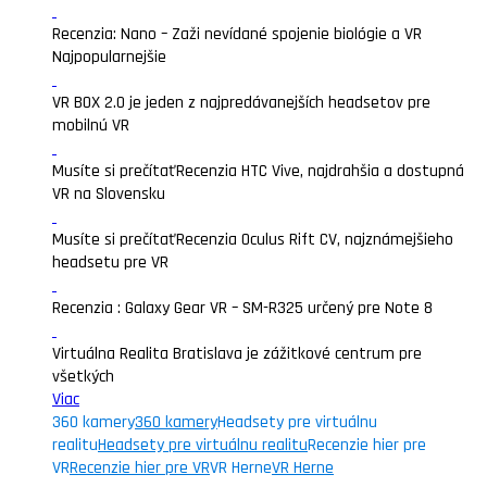
Recenzia: Nano – Zaži nevídané spojenie biológie a VR
Najpopularnejšie
VR BOX 2.0 je jeden z najpredávanejších headsetov pre
mobilnú VR
Musíte si prečítať
Recenzia HTC Vive, najdrahšia a dostupná
VR na Slovensku
Musíte si prečítať
Recenzia Oculus Rift CV, najznámejšieho
headsetu pre VR
Recenzia : Galaxy Gear VR – SM-R325 určený pre Note 8
Virtuálna Realita Bratislava je zážitkové centrum pre
všetkých
Viac
360 kamery
360 kamery
Headsety pre virtuálnu
realitu
Headsety pre virtuálnu realitu
Recenzie hier pre
VR
Recenzie hier pre VR
VR Herne
VR Herne