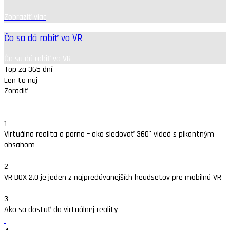
Zobraziť viac
Čo sa dá robiť vo VR
Čo sa dá robiť vo VR
Top za 365 dní
Len to naj
Zoradiť
1
Virtuálna realita a porno – ako sledovať 360° videá s pikantným
obsahom
2
VR BOX 2.0 je jeden z najpredávanejších headsetov pre mobilnú VR
3
Ako sa dostať do virtuálnej reality