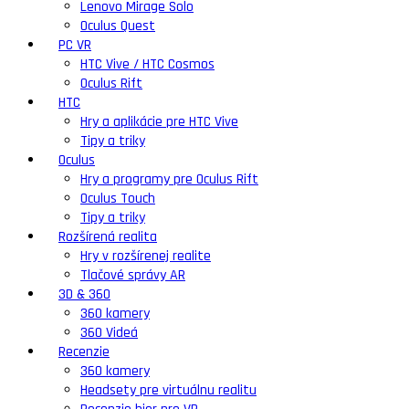
Lenovo Mirage Solo
Oculus Quest
PC VR
HTC Vive / HTC Cosmos
Oculus Rift
HTC
Hry a aplikácie pre HTC Vive
Tipy a triky
Oculus
Hry a programy pre Oculus Rift
Oculus Touch
Tipy a triky
Rozšírená realita
Hry v rozšírenej realite
Tlačové správy AR
3D & 360
360 kamery
360 Videá
Recenzie
360 kamery
Headsety pre virtuálnu realitu