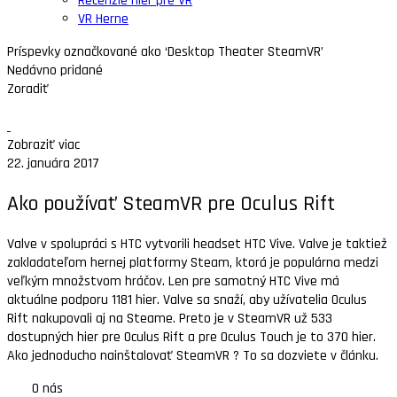
Recenzie hier pre VR
VR Herne
Príspevky označkované ako ‘Desktop Theater SteamVR’
Nedávno pridané
Zoradiť
Zobraziť viac
22. januára 2017
Ako používať SteamVR pre Oculus Rift
Valve v spolupráci s HTC vytvorili headset HTC Vive. Valve je taktiež
zakladateľom hernej platformy Steam, ktorá je populárna medzi
veľkým množstvom hráčov. Len pre samotný HTC Vive má
aktuálne podporu 1181 hier. Valve sa snaží, aby užívatelia Oculus
Rift nakupovali aj na Steame. Preto je v SteamVR už 533
dostupných hier pre Oculus Rift a pre Oculus Touch je to 370 hier.
Ako jednoducho nainštalovať SteamVR ? To sa dozviete v článku.
O nás