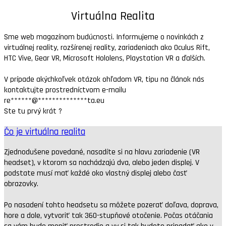
Virtuálna Realita
Sme web magazínom budúcnosti. Informujeme o novinkách z
virtuálnej reality, rozšírenej reality, zariadeniach ako Oculus Rift,
HTC Vive, Gear VR, Microsoft Hololens, Playstation VR a ďalších.
V prípade akýchkoľvek otázok ohľadom VR, tipu na článok nás
kontaktujte prostredníctvom e-mailu
re
******
@
**************
ta.eu
Ste tu prvý krát ?
Čo je virtuálna realita
Zjednodušene povedané, nasadíte si na hlavu zariadenie (VR
headset), v ktorom sa nachádzajú dva, alebo jeden displej. V
podstate musí mať každé oko vlastný displej alebo časť
obrazovky.
Po nasadení tohto headsetu sa môžete pozerať doľava, doprava,
hore a dole, vytvoriť tak 360-stupňové otočenie. Počas otáčania