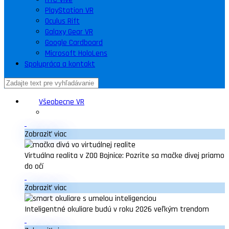
PlayStation VR
Oculus Rift
Galaxy Gear VR
Google Cardboard
Microsoft HoloLens
Spolupráca a kontakt
Všeobecne VR
Zobraziť viac
Virtuálna realita v ZOO Bojnice: Pozrite sa mačke divej priamo
do očí
Zobraziť viac
Inteligentné okuliare budú v roku 2026 veľkým trendom