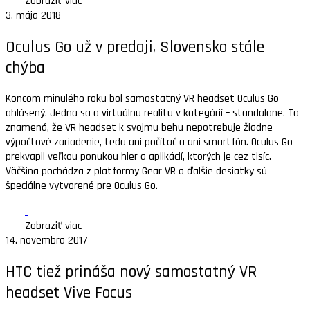
Zobraziť viac
3. mája 2018
Oculus Go už v predaji, Slovensko stále
chýba
Koncom minulého roku bol samostatný VR headset Oculus Go
ohlásený. Jedna sa o virtuálnu realitu v kategórií – standalone. To
znamená, že VR headset k svojmu behu nepotrebuje žiadne
výpočtové zariadenie, teda ani počítač a ani smartfón. Oculus Go
prekvapil veľkou ponukou hier a aplikácií, ktorých je cez tisíc.
Väčšina pochádza z platformy Gear VR a ďalšie desiatky sú
špeciálne vytvorené pre Oculus Go.
Zobraziť viac
14. novembra 2017
HTC tiež prináša nový samostatný VR
headset Vive Focus