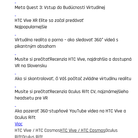
Meta Quest 3: Vstup do Budúcnosti Virtuálnej
HTC Vive XR Elite sa začal predávať
Najpopularnejšie
Virtuálna realita a porno – ako sledovať 360° videá s
pikantným obsahom
Musíte si prečítať
Recenzia HTC Vive, najdrahšia a dostupná
VR na Slovensku
Ako si skontrolovať, či Váš počítač zvládne virtuálnu realitu
Musíte si prečítať
Recenzia Oculus Rift CV, najznámejšieho
headsetu pre VR
Ako pozerať 360-stupňové YouTube videa na HTC Vive a
Oculus Rift
Viac
HTC Vive / HTC Cosmos
HTC Vive / HTC Cosmos
Oculus
Rift
Oculus Rift