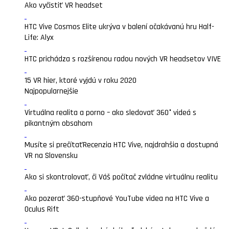
Ako vyčistiť VR headset
HTC Vive Cosmos Elite ukrýva v balení očakávanú hru Half-
Life: Alyx
HTC prichádza s rozšírenou radou nových VR headsetov VIVE
15 VR hier, ktoré vyjdú v roku 2020
Najpopularnejšie
Virtuálna realita a porno – ako sledovať 360° videá s
pikantným obsahom
Musíte si prečítať
Recenzia HTC Vive, najdrahšia a dostupná
VR na Slovensku
Ako si skontrolovať, či Váš počítač zvládne virtuálnu realitu
Ako pozerať 360-stupňové YouTube videa na HTC Vive a
Oculus Rift