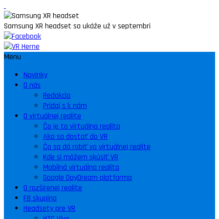
Samsung XR headset sa ukáže už v septembri
Menu
Novinky
O nás
Redakcia
Pridaj s k nám
O virtuálnej realite
Čo je to virtuálna realita
Ako sa dostať do VR
Čo sa dá robiť vo virtuálnej realite
Kde si môžem skúsiť VR
Mobilná virtuálna realita
Google DayDream platforma
O rozšírenej realite
FB skupina
Headsety pre VR
HTC Vive