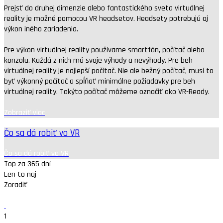
Prejsť do druhej dimenzie alebo fantastického sveta virtuálnej
reality je možné pomocou VR headsetov. Headsety potrebujú aj
výkon iného zariadenia.
Pre výkon virtuálnej reality používame smartfón, počítač alebo
konzolu. Každá z nich má svoje výhody a nevýhody. Pre beh
virtuálnej reality je najlepší počítač. Nie ale bežný počítač, musí to
byť výkonný počítač a spĺňať minimálne požiadavky pre beh
virtuálnej reality. Takýto počítač môžeme označiť ako VR-Ready.
Zobraziť viac
Čo sa dá robiť vo VR
Čo sa dá robiť vo VR
Top za 365 dní
Len to naj
Zoradiť
1