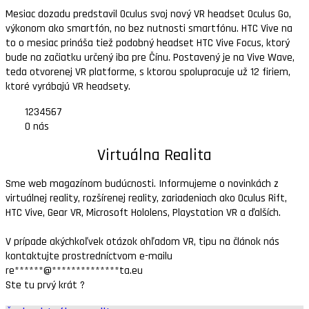
Mesiac dozadu predstavil Oculus svoj nový VR headset Oculus Go,
výkonom ako smartfón, no bez nutnosti smartfónu. HTC Vive na
to o mesiac prináša tiež podobný headset HTC Vive Focus, ktorý
bude na začiatku určený iba pre Čínu. Postavený je na Vive Wave,
teda otvorenej VR platforme, s ktorou spolupracuje už 12 firiem,
ktoré vyrábajú VR headsety.
1
2
3
4
5
6
7
O nás
Virtuálna Realita
Sme web magazínom budúcnosti. Informujeme o novinkách z
virtuálnej reality, rozšírenej reality, zariadeniach ako Oculus Rift,
HTC Vive, Gear VR, Microsoft Hololens, Playstation VR a ďalších.
V prípade akýchkoľvek otázok ohľadom VR, tipu na článok nás
kontaktujte prostredníctvom e-mailu
re
******
@
**************
ta.eu
Ste tu prvý krát ?