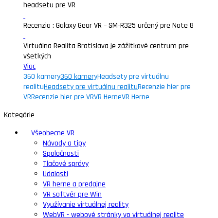
headsetu pre VR
Recenzia : Galaxy Gear VR – SM-R325 určený pre Note 8
Virtuálna Realita Bratislava je zážitkové centrum pre
všetkých
Viac
360 kamery
360 kamery
Headsety pre virtuálnu
realitu
Headsety pre virtuálnu realitu
Recenzie hier pre
VR
Recenzie hier pre VR
VR Herne
VR Herne
Kategórie
Všeobecne VR
Návody a tipy
Spoločnosti
Tlačové správy
Udalosti
VR herne a predajne
VR softvér pre Win
Využívanie virtuálnej reality
WebVR - webové stránky vo virtuálnej realite