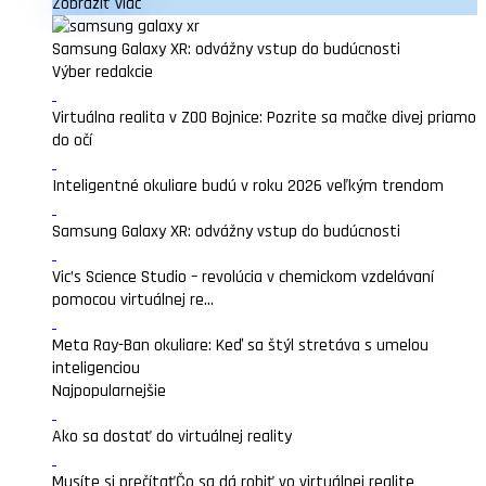
Zobraziť viac
Samsung Galaxy XR: odvážny vstup do budúcnosti
Výber redakcie
Virtuálna realita v ZOO Bojnice: Pozrite sa mačke divej priamo
do očí
Inteligentné okuliare budú v roku 2026 veľkým trendom
Samsung Galaxy XR: odvážny vstup do budúcnosti
Vic’s Science Studio – revolúcia v chemickom vzdelávaní
pomocou virtuálnej re...
Meta Ray-Ban okuliare: Keď sa štýl stretáva s umelou
inteligenciou
Najpopularnejšie
Ako sa dostať do virtuálnej reality
Musíte si prečítať
Čo sa dá robiť vo virtuálnej realite