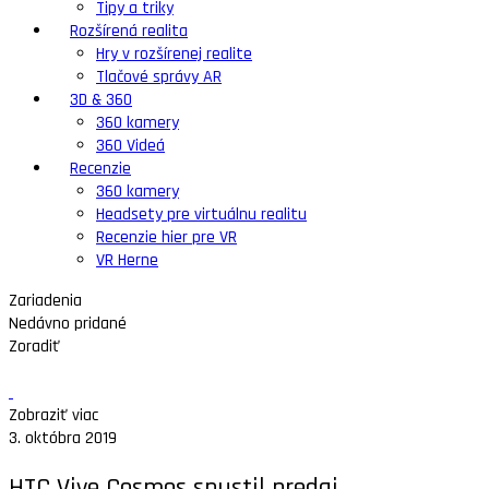
Tipy a triky
Rozšírená realita
Hry v rozšírenej realite
Tlačové správy AR
3D & 360
360 kamery
360 Videá
Recenzie
360 kamery
Headsety pre virtuálnu realitu
Recenzie hier pre VR
VR Herne
Zariadenia
Nedávno pridané
Zoradiť
Zobraziť viac
3. októbra 2019
HTC Vive Cosmos spustil predaj