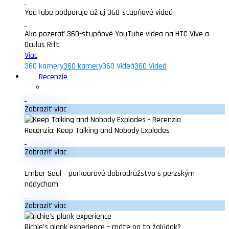
YouTube podporuje už aj 360-stupňové videá
Ako pozerať 360-stupňové YouTube videa na HTC Vive a
Oculus Rift
Viac
360 kamery
360 kamery
360 Videá
360 Videá
Recenzie
Zobraziť viac
Recenzia: Keep Talking and Nobody Explodes
Zobraziť viac
Ember Soul – parkourové dobrodružstvo s perzským
nádychom
Zobraziť viac
Richie’s plank experience – máte na to žalúdok?