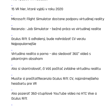
15 VR hier, ktoré vyjdú v roku 2020
Microsoft Flight Simulator dostane podporu virtuálnej reality
Recenzia : Job Simulator – bežná práca vo virtuálnej realite
Oculus Rift S odhalený, bude nahrádzať CV verziu
Najpopularnejšie
Virtuálna realita a porno – ako sledovať 360° videá s
pikantným obsahom
Ako si skontrolovať, či Váš počítač zvládne virtuálnu realitu
Musíte si prečítať
Recenzia Oculus Rift CV, najznámejšieho
headsetu pre VR
Ako pozerať 360-stupňové YouTube videa na HTC Vive a
Oculus Rift