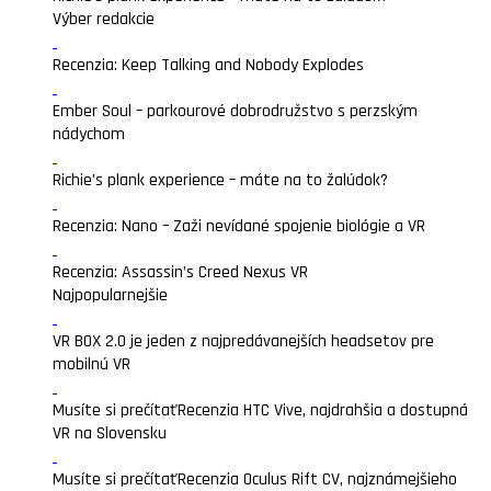
Výber redakcie
Recenzia: Keep Talking and Nobody Explodes
Ember Soul – parkourové dobrodružstvo s perzským
nádychom
Richie’s plank experience – máte na to žalúdok?
Recenzia: Nano – Zaži nevídané spojenie biológie a VR
Recenzia: Assassin’s Creed Nexus VR
Najpopularnejšie
VR BOX 2.0 je jeden z najpredávanejších headsetov pre
mobilnú VR
Musíte si prečítať
Recenzia HTC Vive, najdrahšia a dostupná
VR na Slovensku
Musíte si prečítať
Recenzia Oculus Rift CV, najznámejšieho