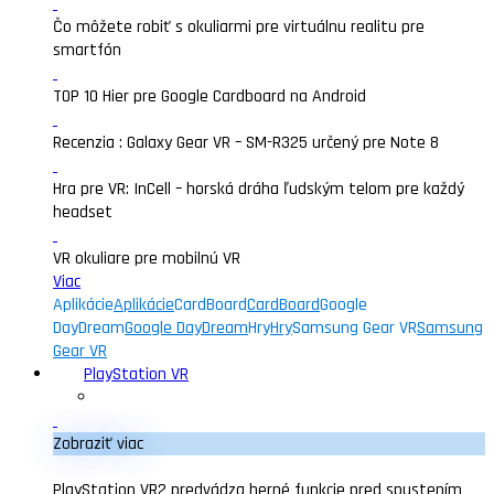
Čo môžete robiť s okuliarmi pre virtuálnu realitu pre
smartfón
TOP 10 Hier pre Google Cardboard na Android
Recenzia : Galaxy Gear VR – SM-R325 určený pre Note 8
Hra pre VR: InCell – horská dráha ľudským telom pre každý
headset
VR okuliare pre mobilnú VR
Viac
Aplikácie
Aplikácie
CardBoard
CardBoard
Google
DayDream
Google DayDream
Hry
Hry
Samsung Gear VR
Samsung
Gear VR
PlayStation VR
Zobraziť viac
PlayStation VR2 predvádza herné funkcie pred spustením