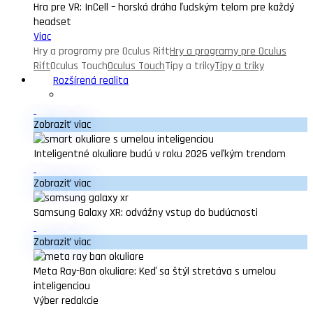
Hra pre VR: InCell – horská dráha ľudským telom pre každý
headset
Viac
Hry a programy pre Oculus Rift
Hry a programy pre Oculus
Rift
Oculus Touch
Oculus Touch
Tipy a triky
Tipy a triky
Rozšírená realita
Zobraziť viac
Inteligentné okuliare budú v roku 2026 veľkým trendom
Zobraziť viac
Samsung Galaxy XR: odvážny vstup do budúcnosti
Zobraziť viac
Meta Ray-Ban okuliare: Keď sa štýl stretáva s umelou
inteligenciou
Výber redakcie