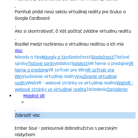
Pornhub pridal novú sekciu virtuálnej reality pre Oculus a
Google Cardboard
Ako si skontrolovať, či Váš počítač zvládne virtuálnu realitu
Rozdiel medzi rozšírenou a virtuálnou realitou a ich mix
Viac
Návody a tipy
Návody a tipy
Spoločnosti
Spoločnosti
Tlačové
správy
Tlačové správy
Udalosti
Udalosti
VR herne a predajne
VR
herne a predajne
VR softvér pre Win
VR softvér pre
Win
Využívanie virtuálnej reality
Využívanie virtuálnej
reality
WebVR - webové stránky vo virtuálnej realite
WebVR -
webové stránky vo virtuálnej realite
Zariadenia
Zariadenia
Mobilná VR
Zobraziť viac
Ember Soul – parkourové dobrodružstvo s perzským
nádychom