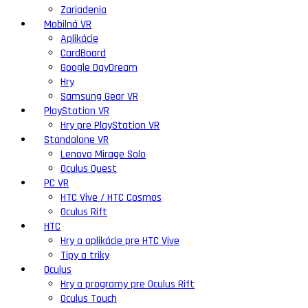
Zariadenia
Mobilná VR
Aplikácie
CardBoard
Google DayDream
Hry
Samsung Gear VR
PlayStation VR
Hry pre PlayStation VR
Standalone VR
Lenovo Mirage Solo
Oculus Quest
PC VR
HTC Vive / HTC Cosmos
Oculus Rift
HTC
Hry a aplikácie pre HTC Vive
Tipy a triky
Oculus
Hry a programy pre Oculus Rift
Oculus Touch