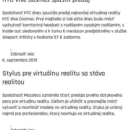
Spoločnosť HTC dnes spustila predaj najnovšej virtuálnej reality
HTC Vive Cosmos. Prvý majitelia si tak ešte dnes budu môcť
vychutnať komfortný headset s rozlíšením vysokým rozlíšením, s
inside-out sledovaním a k tomu 6 mesiacov predplatného v službe
Viveport Infinity v hodnote 57 € zadarmo.
Zobraziť viac
6. septembra 2019
Stylus pre virtuálnu realitu sa stáva
realitou
Spoločnosť Massless oznámila štart predaja prvého dotykového
pera pre virtuálnu realitu. Cieľom je uľahčiť a presnejšie môcť
vytvoriť a navrhnúť modely vo virtuálnej reality. Stylus je určený
najmä pre profesionálov, ktorý navrhujú vo virtuálnej realite.