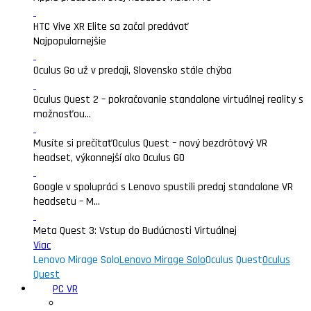
HTC Vive XR Elite sa začal predávať
Najpopularnejšie
Oculus Go už v predaji, Slovensko stále chýba
Oculus Quest 2 – pokračovanie standalone virtuálnej reality s
možnosťou...
Musíte si prečítať
Oculus Quest – nový bezdrôtový VR
headset, výkonnejší ako Oculus GO
Google v spolupráci s Lenovo spustili predaj standalone VR
headsetu – M...
Meta Quest 3: Vstup do Budúcnosti Virtuálnej
Viac
Lenovo Mirage Solo
Lenovo Mirage Solo
Oculus Quest
Oculus
Quest
PC VR