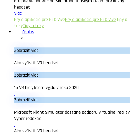
Hra pre VR: InCell – horská dráha ľudským telom pre každý
headset
Viac
Hry a aplikácie pre HTC Vive
Hry a aplikácie pre HTC Vive
Tipy a
triky
Tipy a triky
Oculus
Zobraziť viac
Ako vyčistiť VR headset
Zobraziť viac
15 VR hier, ktoré vyjdú v roku 2020
Zobraziť viac
Microsoft Flight Simulator dostane podporu virtuálnej reality
Výber redakcie
Ako vyčistiť VR headset