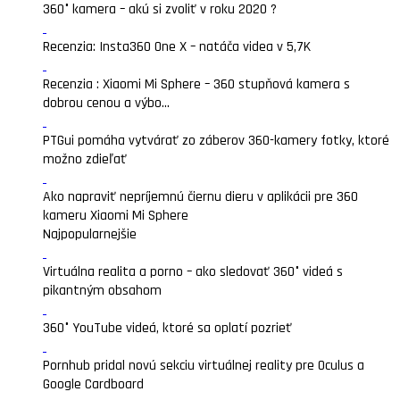
360° kamera – akú si zvoliť v roku 2020 ?
Recenzia: Insta360 One X – natáča videa v 5,7K
Recenzia : Xiaomi Mi Sphere – 360 stupňová kamera s
dobrou cenou a výbo...
PTGui pomáha vytvárať zo záberov 360-kamery fotky, ktoré
možno zdieľať
Ako napraviť nepríjemnú čiernu dieru v aplikácii pre 360
kameru Xiaomi Mi Sphere
Najpopularnejšie
Virtuálna realita a porno – ako sledovať 360° videá s
pikantným obsahom
360° YouTube videá, ktoré sa oplatí pozrieť
Pornhub pridal novú sekciu virtuálnej reality pre Oculus a
Google Cardboard