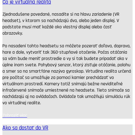
Čo je virtuálna realita
Zjednodušene povedané, nasadíte si na hlavu zariadenie (VR
headset), v ktorom sa nachádzajú dva, alebo jeden displej. V
podstate musí mať každé oko vlastný displej alebo časť
obrazovky.
Po nasadení tohto headsetu sa môžete pozerať doľava, doprava,
hore a dole, vytvoriť tak 360-stupňové otočenie. Počas otáčania
sa vám bude meniť prostredie a vy si tak budete pripadať ako v
úplne inom svete. Pohybový senzor, ktorý zisťuje otáčanie, polohu
a smer sa na smartfóne nazýva gyroskop. Virtuálna realita určená
pre počítač sa umožňuje za pomoci kamier prechádzať vo
virtuálnom prostredí. Kamery totiž snímajú bežne neviditeľné
infračervené snímače umiestnené na headsete. Tieto snímače sa
nachádzajú aj na ovládačoch. Ovládače tak umožňujú simuláciu rúk
vo virtuálnej realite.
Zobraziť viac
Ako sa dostať do VR