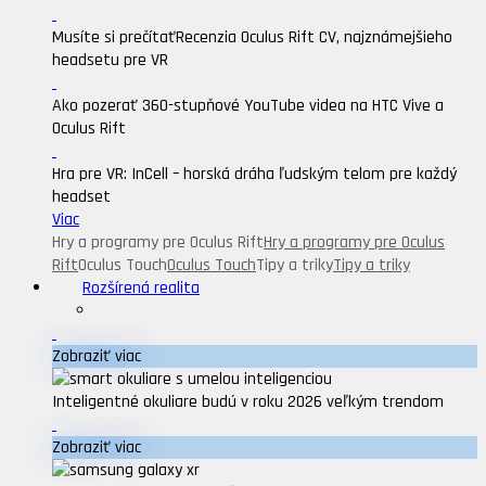
Musíte si prečítať
Recenzia Oculus Rift CV, najznámejšieho
headsetu pre VR
Ako pozerať 360-stupňové YouTube videa na HTC Vive a
Oculus Rift
Hra pre VR: InCell – horská dráha ľudským telom pre každý
headset
Viac
Hry a programy pre Oculus Rift
Hry a programy pre Oculus
Rift
Oculus Touch
Oculus Touch
Tipy a triky
Tipy a triky
Rozšírená realita
Zobraziť viac
Inteligentné okuliare budú v roku 2026 veľkým trendom
Zobraziť viac