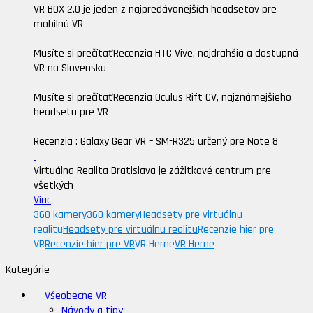
VR BOX 2.0 je jeden z najpredávanejších headsetov pre
mobilnú VR
Musíte si prečítať
Recenzia HTC Vive, najdrahšia a dostupná
VR na Slovensku
Musíte si prečítať
Recenzia Oculus Rift CV, najznámejšieho
headsetu pre VR
Recenzia : Galaxy Gear VR – SM-R325 určený pre Note 8
Virtuálna Realita Bratislava je zážitkové centrum pre
všetkých
Viac
360 kamery
360 kamery
Headsety pre virtuálnu
realitu
Headsety pre virtuálnu realitu
Recenzie hier pre
VR
Recenzie hier pre VR
VR Herne
VR Herne
Kategórie
Všeobecne VR
Návody a tipy