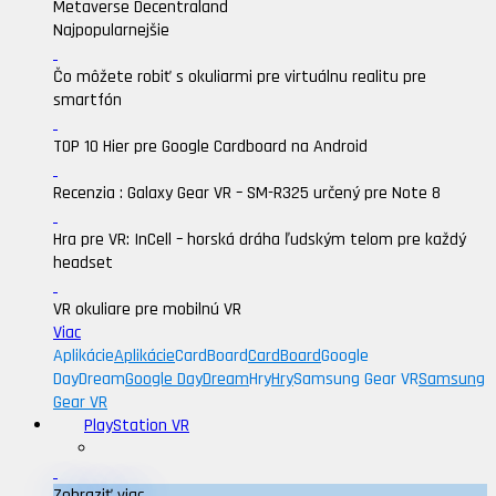
Metaverse Decentraland
Najpopularnejšie
Čo môžete robiť s okuliarmi pre virtuálnu realitu pre
smartfón
TOP 10 Hier pre Google Cardboard na Android
Recenzia : Galaxy Gear VR – SM-R325 určený pre Note 8
Hra pre VR: InCell – horská dráha ľudským telom pre každý
headset
VR okuliare pre mobilnú VR
Viac
Aplikácie
Aplikácie
CardBoard
CardBoard
Google
DayDream
Google DayDream
Hry
Hry
Samsung Gear VR
Samsung
Gear VR
PlayStation VR
Zobraziť viac