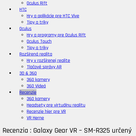
Oculus Rift
HTC
Hry a aplikácie pre HTC Vive
Tipy a triky
Oculus
Hry a programy pre Oculus Rift
Oculus Touch
Tipy a triky
Rozšírená realita
Hry v rozšírenej realite
Tlačové správy AR
3D & 360
360 kamery
360 Videá
Recenzie
360 kamery
Headsety pre virtuálnu realitu
Recenzie hier pre VR
VR Herne
Recenzia : Galaxy Gear VR – SM-R325 určený