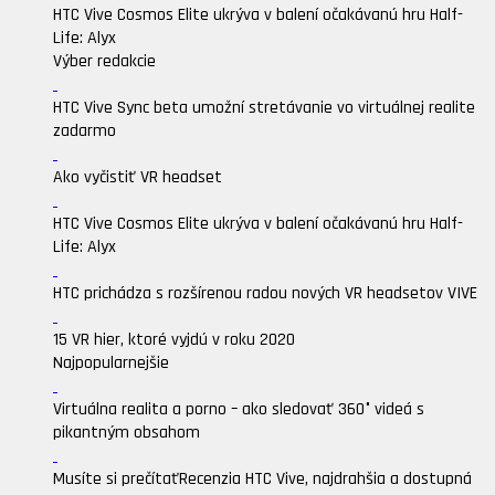
HTC Vive Cosmos Elite ukrýva v balení očakávanú hru Half-
Life: Alyx
Výber redakcie
HTC Vive Sync beta umožní stretávanie vo virtuálnej realite
zadarmo
Ako vyčistiť VR headset
HTC Vive Cosmos Elite ukrýva v balení očakávanú hru Half-
Life: Alyx
HTC prichádza s rozšírenou radou nových VR headsetov VIVE
15 VR hier, ktoré vyjdú v roku 2020
Najpopularnejšie
Virtuálna realita a porno – ako sledovať 360° videá s
pikantným obsahom
Musíte si prečítať
Recenzia HTC Vive, najdrahšia a dostupná