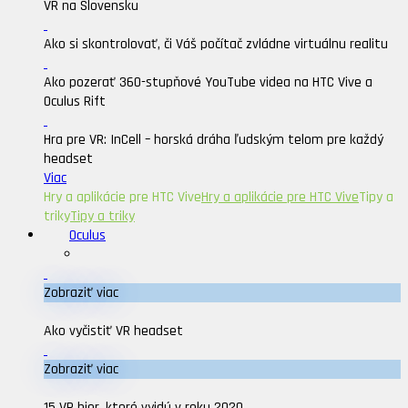
VR na Slovensku
Ako si skontrolovať, či Váš počítač zvládne virtuálnu realitu
Ako pozerať 360-stupňové YouTube videa na HTC Vive a
Oculus Rift
Hra pre VR: InCell – horská dráha ľudským telom pre každý
headset
Viac
Hry a aplikácie pre HTC Vive
Hry a aplikácie pre HTC Vive
Tipy a
triky
Tipy a triky
Oculus
Zobraziť viac
Ako vyčistiť VR headset
Zobraziť viac
15 VR hier, ktoré vyjdú v roku 2020