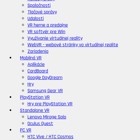
Spoločnosti
Tlačové správy
Udalosti
VR herne a predajne
VR softvér pre Win
Využívanie virtuálnej reality
WebVR - webové stránky vo virtuálnej realite
Zariadenia
Mobilná VR
Aplikácie
CardBoard
Google DayDream
Hry
Samsung Gear VR
PlayStation VR
Hry pre PlayStation VR
Standalone VR
Lenovo Mirage Solo
Oculus Quest
PC VR
HTC Vive / HTC Cosmos