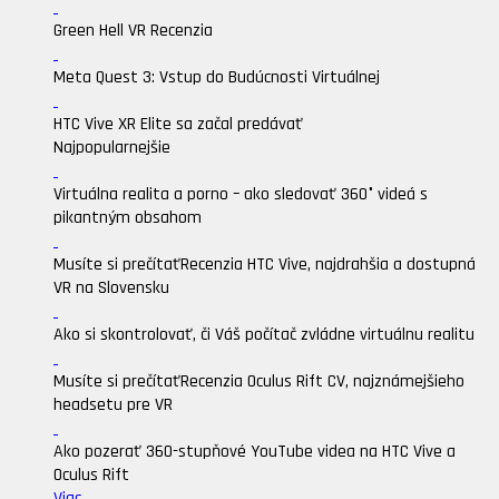
Green Hell VR Recenzia
Meta Quest 3: Vstup do Budúcnosti Virtuálnej
HTC Vive XR Elite sa začal predávať
Najpopularnejšie
Virtuálna realita a porno – ako sledovať 360° videá s
pikantným obsahom
Musíte si prečítať
Recenzia HTC Vive, najdrahšia a dostupná
VR na Slovensku
Ako si skontrolovať, či Váš počítač zvládne virtuálnu realitu
Musíte si prečítať
Recenzia Oculus Rift CV, najznámejšieho
headsetu pre VR
Ako pozerať 360-stupňové YouTube videa na HTC Vive a
Oculus Rift
Viac