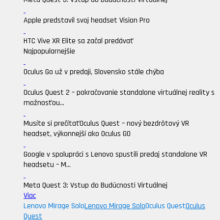
Apple predstavil svoj headset Vision Pro
HTC Vive XR Elite sa začal predávať
Najpopularnejšie
Oculus Go už v predaji, Slovensko stále chýba
Oculus Quest 2 – pokračovanie standalone virtuálnej reality s
možnosťou...
Musíte si prečítať
Oculus Quest – nový bezdrôtový VR
headset, výkonnejší ako Oculus GO
Google v spolupráci s Lenovo spustili predaj standalone VR
headsetu – M...
Meta Quest 3: Vstup do Budúcnosti Virtuálnej
Viac
Lenovo Mirage Solo
Lenovo Mirage Solo
Oculus Quest
Oculus
Quest