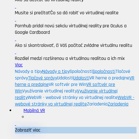
Musíte si prečítať
Čo sa dá robiť vo virtuálnej realite
Pornhub pridal novú sekciu virtuálnej reality pre Oculus a
Google Cardboard
Ako si skontrolovať, či Váš počítač zvládne virtuálnu realitu
Rozdiel medzi rozšírenou a virtuálnou realitou a ich mix
Viac
Návody a tipy
Návody a tipy
Spoločnosti
Spoločnosti
Tlačové
správy
Tlačové správy
Udalosti
Udalosti
VR herne a predajne
VR
herne a predajne
VR softvér pre Win
VR softvér pre
Win
Využívanie virtuálnej reality
Využívanie virtuálnej
reality
WebVR - webové stránky vo virtuálnej realite
WebVR -
webové stránky vo virtuálnej realite
Zariadenia
Zariadenia
Mobilná VR
Zobraziť viac