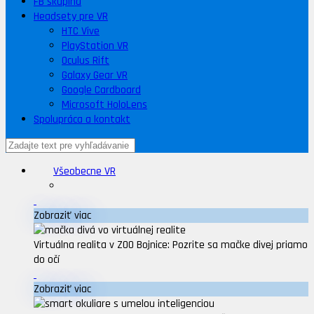
FB skupina
Headsety pre VR
HTC Vive
PlayStation VR
Oculus Rift
Galaxy Gear VR
Google Cardboard
Microsoft HoloLens
Spolupráca a kontakt
Všeobecne VR
Zobraziť viac
Virtuálna realita v ZOO Bojnice: Pozrite sa mačke divej priamo
do očí
Zobraziť viac