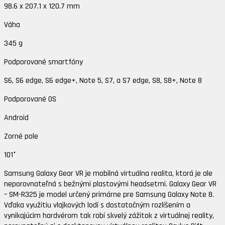
98.6 x 207.1 x 120.7 mm
Váha
345 g
Podporované smartfóny
S6, S6 edge, S6 edge+, Note 5, S7, a S7 edge, S8, S8+, Note 8
Podporované OS
Android
Zorné pole
101°
Samsung Galaxy Gear VR je mobilná virtuálna realita, ktorá je ale
neporovnateľná s bežnými plastovými headsetmi. Galaxy Gear VR
– SM-R325 je model určený primárne pre Samsung Galaxy Note 8.
Vďaka využitiu vlajkových lodí s dostatočným rozlíšením a
vynikajúcim hardvérom tak robí skvelý zážitok z virtuálnej reality,