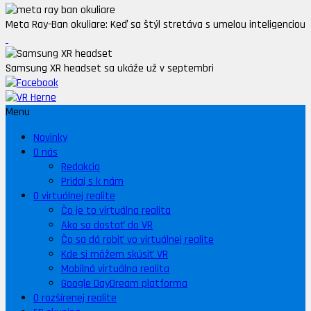
Meta Ray-Ban okuliare: Keď sa štýl stretáva s umelou inteligenciou
Samsung XR headset sa ukáže už v septembri
Menu
Novinky
O nás
Redakcia
Pridaj s k nám
O virtuálnej realite
Čo je to virtuálna realita
Ako sa dostať do VR
Čo sa dá robiť vo virtuálnej realite
Kde si môžem skúsiť VR
Mobilná virtuálna realita
Google DayDream platforma
O rozšírenej realite