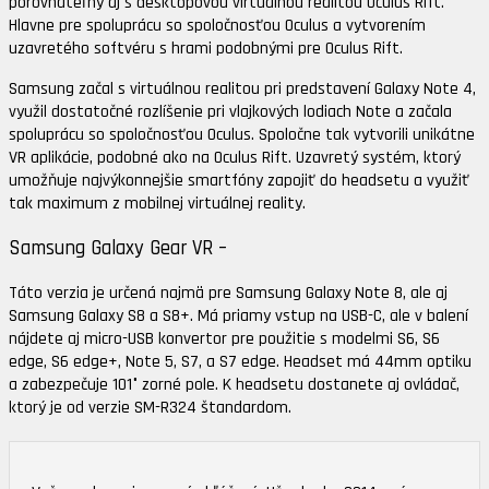
porovnateľný aj s desktopovou virtuálnou realitou Oculus Rift.
Hlavne pre spoluprácu so spoločnosťou Oculus a vytvorením
uzavretého softvéru s hrami podobnými pre Oculus Rift.
Samsung začal s virtuálnou realitou pri predstavení Galaxy Note 4,
využil dostatočné rozlíšenie pri vlajkových lodiach Note a začala
spoluprácu so spoločnosťou Oculus. Spoločne tak vytvorili unikátne
VR aplikácie, podobné ako na Oculus Rift. Uzavretý systém, ktorý
umožňuje najvýkonnejšie smartfóny zapojiť do headsetu a využiť
tak maximum z mobilnej virtuálnej reality.
Samsung Galaxy Gear VR –
Táto verzia je určená najmä pre Samsung Galaxy Note 8, ale aj
Samsung Galaxy S8 a S8+. Má priamy vstup na USB-C, ale v balení
nájdete aj micro-USB konvertor pre použitie s modelmi S6, S6
edge, S6 edge+, Note 5, S7, a S7 edge. Headset má 44mm optiku
a zabezpečuje 101° zorné pole. K headsetu dostanete aj ovládač,
ktorý je od verzie SM-R324 štandardom.