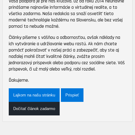
Vaša podpora je pre nás kľúčová. Už od roku 2014 neúnavne
prinášame najnovšie informácie o virtuálnej realite, a to
všetko zadarmo. Naša redakcia sa snaží osvetliť tieto
moderné technológie každému na Slovensku, ale bez vašej
pomoci to nebude možné.
Články píšeme s vášňou a odbornosťou, avšak náklady na
ich vytváranie a udržiavanie webu rastú. Ak nám chcete
pomôcť pokračovať v našej práci a zabezpečiť, aby ste aj
naďalej mohli čítať kvalitné články, zvážte prosím
jednorazový príspevok alebo podporu cez sociálne siete. Váš
príspevok, či už malý alebo veľký, robí rozdiel.
Ďakujeme.
Lajkom na našu stránku
Prispieť
Dočítať článok zadarmo