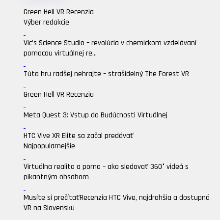
Green Hell VR Recenzia
Výber redakcie
Vic’s Science Studio – revolúcia v chemickom vzdelávaní
pomocou virtuálnej re...
Túto hru radšej nehrajte – strašidelný The Forest VR
Green Hell VR Recenzia
Meta Quest 3: Vstup do Budúcnosti Virtuálnej
HTC Vive XR Elite sa začal predávať
Najpopularnejšie
Virtuálna realita a porno – ako sledovať 360° videá s
pikantným obsahom
Musíte si prečítať
Recenzia HTC Vive, najdrahšia a dostupná
VR na Slovensku