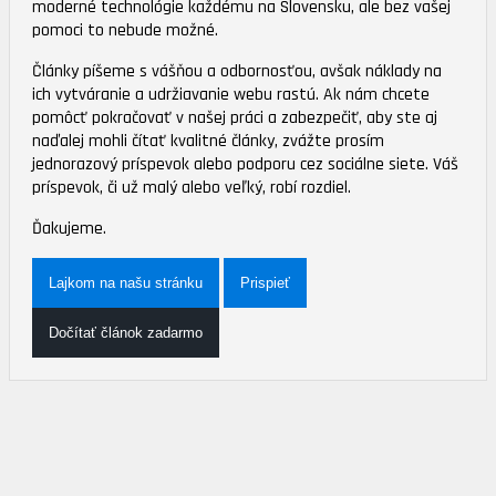
moderné technológie každému na Slovensku, ale bez vašej
pomoci to nebude možné.
Články píšeme s vášňou a odbornosťou, avšak náklady na
ich vytváranie a udržiavanie webu rastú. Ak nám chcete
pomôcť pokračovať v našej práci a zabezpečiť, aby ste aj
naďalej mohli čítať kvalitné články, zvážte prosím
jednorazový príspevok alebo podporu cez sociálne siete. Váš
príspevok, či už malý alebo veľký, robí rozdiel.
Ďakujeme.
Lajkom na našu stránku
Prispieť
Dočítať článok zadarmo