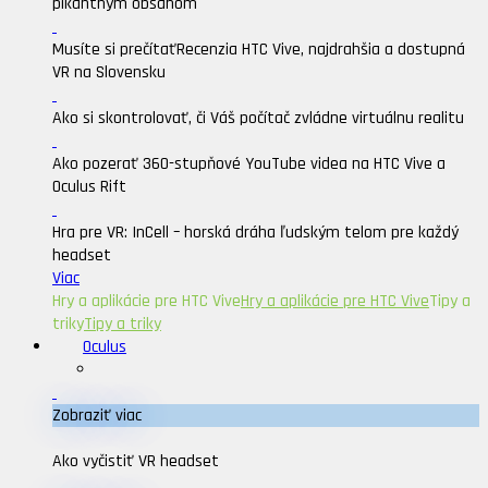
pikantným obsahom
Musíte si prečítať
Recenzia HTC Vive, najdrahšia a dostupná
VR na Slovensku
Ako si skontrolovať, či Váš počítač zvládne virtuálnu realitu
Ako pozerať 360-stupňové YouTube videa na HTC Vive a
Oculus Rift
Hra pre VR: InCell – horská dráha ľudským telom pre každý
headset
Viac
Hry a aplikácie pre HTC Vive
Hry a aplikácie pre HTC Vive
Tipy a
triky
Tipy a triky
Oculus
Zobraziť viac
Ako vyčistiť VR headset