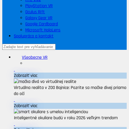
PlayStation VR
Oculus Rift
Galaxy Gear VR
Google Cardboard
Microsoft HoloLens
Spolupráca a kontakt
Všeobecne VR
Zobraziť viac
Virtuálna realita v ZOO Bojnice: Pozrite sa mačke divej priamo
do očí
Zobraziť viac
Inteligentné okuliare budú v roku 2026 veľkým trendom