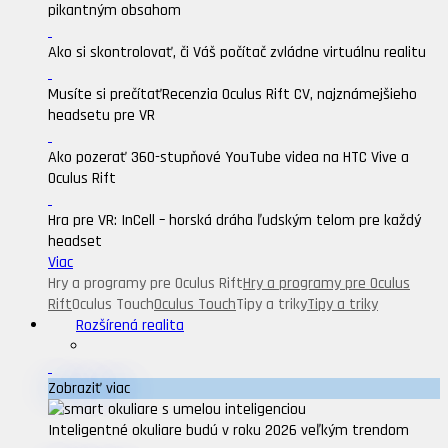
pikantným obsahom
Ako si skontrolovať, či Váš počítač zvládne virtuálnu realitu
Musíte si prečítať
Recenzia Oculus Rift CV, najznámejšieho
headsetu pre VR
Ako pozerať 360-stupňové YouTube videa na HTC Vive a
Oculus Rift
Hra pre VR: InCell – horská dráha ľudským telom pre každý
headset
Viac
Hry a programy pre Oculus Rift
Hry a programy pre Oculus
Rift
Oculus Touch
Oculus Touch
Tipy a triky
Tipy a triky
Rozšírená realita
Zobraziť viac
Inteligentné okuliare budú v roku 2026 veľkým trendom