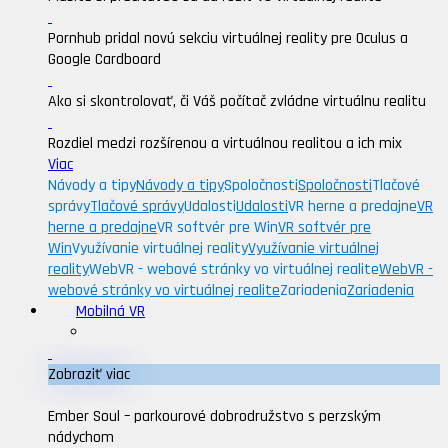
Pornhub pridal novú sekciu virtuálnej reality pre Oculus a
Google Cardboard
Ako si skontrolovať, či Váš počítač zvládne virtuálnu realitu
Rozdiel medzi rozšírenou a virtuálnou realitou a ich mix
Viac
Návody a tipy
Návody a tipy
Spoločnosti
Spoločnosti
Tlačové
správy
Tlačové správy
Udalosti
Udalosti
VR herne a predajne
VR
herne a predajne
VR softvér pre Win
VR softvér pre
Win
Využívanie virtuálnej reality
Využívanie virtuálnej
reality
WebVR - webové stránky vo virtuálnej realite
WebVR -
webové stránky vo virtuálnej realite
Zariadenia
Zariadenia
Mobilná VR
Zobraziť viac
Ember Soul – parkourové dobrodružstvo s perzským
nádychom