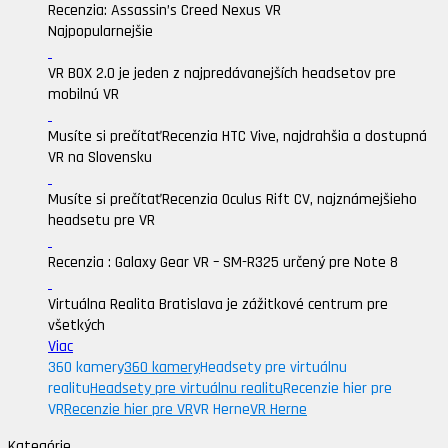
Recenzia: Assassin’s Creed Nexus VR
Najpopularnejšie
VR BOX 2.0 je jeden z najpredávanejších headsetov pre
mobilnú VR
Musíte si prečítať
Recenzia HTC Vive, najdrahšia a dostupná
VR na Slovensku
Musíte si prečítať
Recenzia Oculus Rift CV, najznámejšieho
headsetu pre VR
Recenzia : Galaxy Gear VR – SM-R325 určený pre Note 8
Virtuálna Realita Bratislava je zážitkové centrum pre
všetkých
Viac
360 kamery
360 kamery
Headsety pre virtuálnu
realitu
Headsety pre virtuálnu realitu
Recenzie hier pre
VR
Recenzie hier pre VR
VR Herne
VR Herne
Kategórie