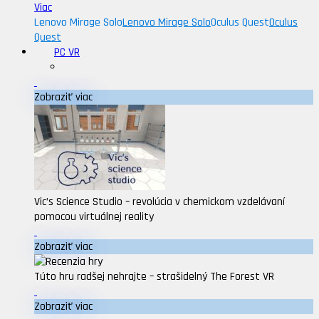
Viac
Lenovo Mirage Solo
Lenovo Mirage Solo
Oculus Quest
Oculus
Quest
PC VR
Zobraziť viac
Vic’s Science Studio – revolúcia v chemickom vzdelávaní
pomocou virtuálnej reality
Zobraziť viac
Túto hru radšej nehrajte – strašidelný The Forest VR
Zobraziť viac