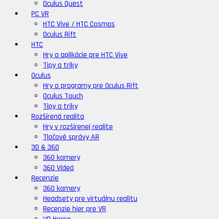
Oculus Quest
PC VR
HTC Vive / HTC Cosmos
Oculus Rift
HTC
Hry a aplikácie pre HTC Vive
Tipy a triky
Oculus
Hry a programy pre Oculus Rift
Oculus Touch
Tipy a triky
Rozšírená realita
Hry v rozšírenej realite
Tlačové správy AR
3D & 360
360 kamery
360 Videá
Recenzie
360 kamery
Headsety pre virtuálnu realitu
Recenzie hier pre VR