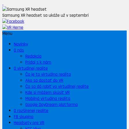
Samsung XR headset sa ukáže už v septembri
Menu
Novinky
O nás
Redakcia
Pridaj s k nám
O virtuálnej realite
Čo je to virtuálna realita
Ako sa dostať do VR
Čo sa dá robiť vo virtuálnej realite
Kde si môžem skúsiť VR
Mobilná virtuálna realita
Google DayDream platforma
O rozšírenej realite
FB skupina
Headsety pre VR
HTC Vive