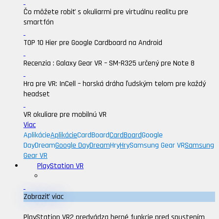
Čo môžete robiť s okuliarmi pre virtuálnu realitu pre
smartfón
TOP 10 Hier pre Google Cardboard na Android
Recenzia : Galaxy Gear VR – SM-R325 určený pre Note 8
Hra pre VR: InCell – horská dráha ľudským telom pre každý
headset
VR okuliare pre mobilnú VR
Viac
Aplikácie
Aplikácie
CardBoard
CardBoard
Google
DayDream
Google DayDream
Hry
Hry
Samsung Gear VR
Samsung
Gear VR
PlayStation VR
Zobraziť viac
PlayStation VR2 predvádza herné funkcie pred spustením