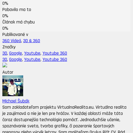
0%
Pobavilo ma to
0%
Článok má chybu
0%
Publikované v
360 Videá
,
3D & 360
Značky
3D
,
Google
,
Youtube
,
Youtube 360
3D
,
Google
,
Youtube
,
Youtube 360
Autor
Michael Šubák
Som zakladateľom projektu VirtualnaRealita.eu. Virtuálna realita
je zaujímavá a nie je len pre hráčov. V každej oblasti môže táto
čoraz dostupnejšia technológia pomôcť. Jednoduchšie učenie,
spoznávanie sveta, tvorba grafiky, či pozeranie športových
prenosov alebo výcvik letcov. Som majiteľom Oculus Rift CV. Rád