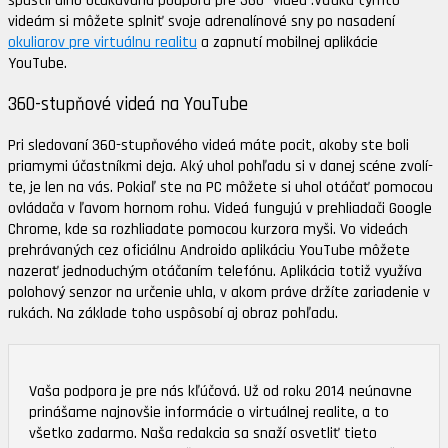
spus­til dl­ho oča­ká­va­nú pod­po­ru pre 360° vi­deá .Vďa­ka týmto
videám si mô­že­te spl­niť svo­je ad­re­na­lí­no­vé sny po nasadení
okuliarov pre virtuálnu realitu
a zapnutí mobilnej aplikácie
YouTube.
360-stupňové videá na YouTube
Pri sle­do­va­ní 360-stupňového vi­deá má­te po­cit, ako­by ste bo­li
pria­my­mi účas­tník­mi de­ja. Aký uhol poh­ľa­du si v da­nej scé­ne zvo­lí­
te, je len na vás. Pokiaľ ste na PC môžete si uhol otáčať po­mo­cou
ov­lá­da­ča v ľa­vom hor­nom ro­hu. Vi­deá fun­gu­jú v pre­hlia­da­či Goog­le
Chro­me, kde sa roz­hlia­da­te po­mo­cou kur­zo­ra my­ši. Vo vi­deách
preh­rá­va­ných cez ofi­ciál­nu An­droi­do ap­li­ká­ciu YouTu­be môžete
nazerať jed­no­du­chým otá­ča­ním te­le­fó­nu. Ap­li­ká­cia to­tiž vy­uží­va
po­lo­ho­vý sen­zor na ur­če­nie uh­la, v akom prá­ve dr­ží­te za­ria­de­nie v
ru­kách. Na zá­kla­de to­ho us­pô­so­bí aj ob­raz poh­ľa­du.
Vaša podpora je pre nás kľúčová. Už od roku 2014 neúnavne
prinášame najnovšie informácie o virtuálnej realite, a to
všetko zadarmo. Naša redakcia sa snaží osvetliť tieto