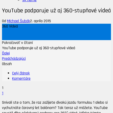
VR Herne
YouTube podporuje už aj 360-stupňové videá
Od
Michael Šubák
2. apríla 2015
360 Videá
Pokračovať v čítaní
YouTube podporuje už aj 360-stupňové videá
Ďalej
Predchádzajúci
Obsah
Celý článok
Komentáre
1
1
Sní­va­li ste o tom, že raz za­ži­je­te di­vo­kú jaz­du for­mu­lou 1 ale­bo si
vy­chut­ná­te čarovný let ba­ló­nom? Tak teraz už môžete. YouTu­be