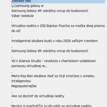
Zobraziť viac
Samsung Galaxy XR: odvážny vstup do budúcnosti
Výber redakcie
Virtuálna realita v ZOO Bojnice: Pozrite sa mačke divej priamo
do očí
Inteligentné okuliare budú v roku 2026 veľkým trendom
Samsung Galaxy XR: odvážny vstup do budúcnosti
Vic’s Science Studio – revolúcia v chemickom vzdelávaní
pomocou virtuálnej re...
Meta Ray-Ban okuliare: Keď sa štýl stretáva s umelou
inteligenciou
Najpopularnejšie
Ako sa dostať do virtuálnej reality
Musíte si prečítať
Čo sa dá robiť vo virtuálnej realite