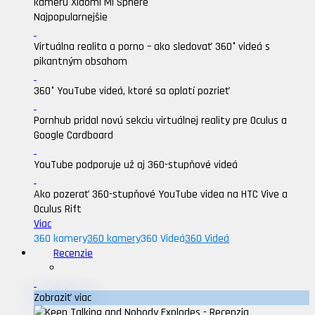
kameru Xiaomi Mi Sphere
Najpopularnejšie
Virtuálna realita a porno – ako sledovať 360° videá s
pikantným obsahom
360° YouTube videá, ktoré sa oplatí pozrieť
Pornhub pridal novú sekciu virtuálnej reality pre Oculus a
Google Cardboard
YouTube podporuje už aj 360-stupňové videá
Ako pozerať 360-stupňové YouTube videa na HTC Vive a
Oculus Rift
Viac
360 kamery
360 kamery
360 Videá
360 Videá
Recenzie
Zobraziť viac