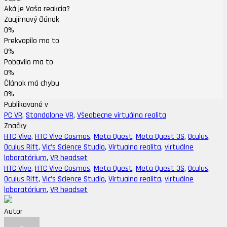
Aká je Vaša reakcia?
Zaujímavý článok
0%
Prekvapilo ma to
0%
Pobavilo ma to
0%
Článok má chybu
0%
Publikované v
PC VR
,
Standalone VR
,
Všeobecne virtuálna realita
Značky
HTC Vive
,
HTC Vive Cosmos
,
Meta Quest
,
Meta Quest 3S
,
Oculus
,
Oculus Rift
,
Vic’s Science Studio
,
Virtualna realita
,
virtuálne
laboratórium
,
VR headset
HTC Vive
,
HTC Vive Cosmos
,
Meta Quest
,
Meta Quest 3S
,
Oculus
,
Oculus Rift
,
Vic’s Science Studio
,
Virtualna realita
,
virtuálne
laboratórium
,
VR headset
Autor