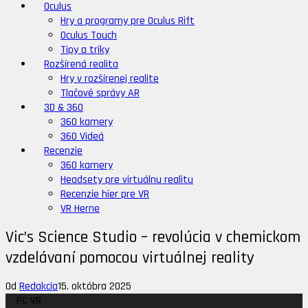
Oculus
Hry a programy pre Oculus Rift
Oculus Touch
Tipy a triky
Rozšírená realita
Hry v rozšírenej realite
Tlačové správy AR
3D & 360
360 kamery
360 Videá
Recenzie
360 kamery
Headsety pre virtuálnu realitu
Recenzie hier pre VR
VR Herne
Vic’s Science Studio – revolúcia v chemickom
vzdelávaní pomocou virtuálnej reality
Od
Redakcia
15. októbra 2025
PC VR