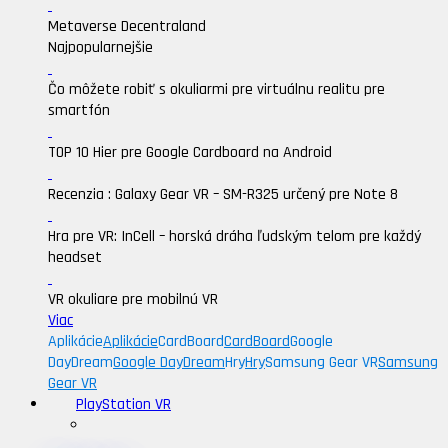
Metaverse Decentraland
Najpopularnejšie
Čo môžete robiť s okuliarmi pre virtuálnu realitu pre
smartfón
TOP 10 Hier pre Google Cardboard na Android
Recenzia : Galaxy Gear VR – SM-R325 určený pre Note 8
Hra pre VR: InCell – horská dráha ľudským telom pre každý
headset
VR okuliare pre mobilnú VR
Viac
Aplikácie
Aplikácie
CardBoard
CardBoard
Google
DayDream
Google DayDream
Hry
Hry
Samsung Gear VR
Samsung
Gear VR
PlayStation VR