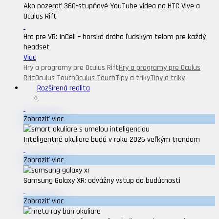
Ako pozerať 360-stupňové YouTube videa na HTC Vive a
Oculus Rift
Hra pre VR: InCell – horská dráha ľudským telom pre každý
headset
Viac
Hry a programy pre Oculus Rift
Hry a programy pre Oculus
Rift
Oculus Touch
Oculus Touch
Tipy a triky
Tipy a triky
Rozšírená realita
Zobraziť viac
Inteligentné okuliare budú v roku 2026 veľkým trendom
Zobraziť viac
Samsung Galaxy XR: odvážny vstup do budúcnosti
Zobraziť viac