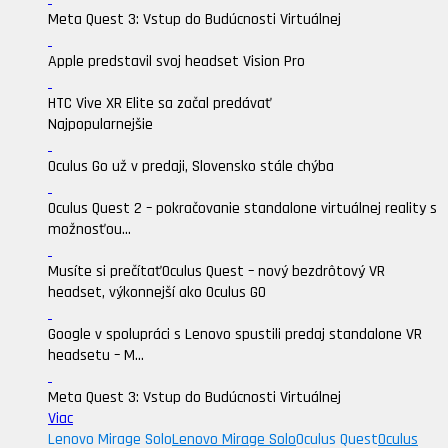
Meta Quest 3: Vstup do Budúcnosti Virtuálnej
Apple predstavil svoj headset Vision Pro
HTC Vive XR Elite sa začal predávať
Najpopularnejšie
Oculus Go už v predaji, Slovensko stále chýba
Oculus Quest 2 – pokračovanie standalone virtuálnej reality s
možnosťou...
Musíte si prečítať
Oculus Quest – nový bezdrôtový VR
headset, výkonnejší ako Oculus GO
Google v spolupráci s Lenovo spustili predaj standalone VR
headsetu – M...
Meta Quest 3: Vstup do Budúcnosti Virtuálnej
Viac
Lenovo Mirage Solo
Lenovo Mirage Solo
Oculus Quest
Oculus