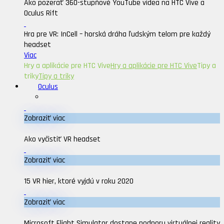
Ako pozerať 360-stupňové YouTube videa na HTC Vive a
Oculus Rift
Hra pre VR: InCell – horská dráha ľudským telom pre každý
headset
Viac
Hry a aplikácie pre HTC Vive
Hry a aplikácie pre HTC Vive
Tipy a
triky
Tipy a triky
Oculus
Zobraziť viac
Ako vyčistiť VR headset
Zobraziť viac
15 VR hier, ktoré vyjdú v roku 2020
Zobraziť viac
Microsoft Flight Simulator dostane podporu virtuálnej reality