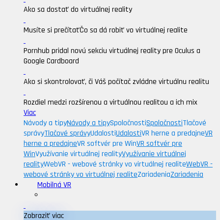
Ako sa dostať do virtuálnej reality
Musíte si prečítať
Čo sa dá robiť vo virtuálnej realite
Pornhub pridal novú sekciu virtuálnej reality pre Oculus a
Google Cardboard
Ako si skontrolovať, či Váš počítač zvládne virtuálnu realitu
Rozdiel medzi rozšírenou a virtuálnou realitou a ich mix
Viac
Návody a tipy
Návody a tipy
Spoločnosti
Spoločnosti
Tlačové
správy
Tlačové správy
Udalosti
Udalosti
VR herne a predajne
VR
herne a predajne
VR softvér pre Win
VR softvér pre
Win
Využívanie virtuálnej reality
Využívanie virtuálnej
reality
WebVR - webové stránky vo virtuálnej realite
WebVR -
webové stránky vo virtuálnej realite
Zariadenia
Zariadenia
Mobilná VR
Zobraziť viac