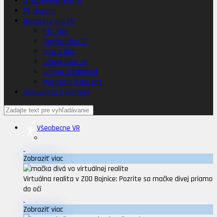
O rozšírenej realite
FB skupina
Headsety pre VR
HTC Vive
PlayStation VR
Oculus Rift
Galaxy Gear VR
Google Cardboard
Microsoft HoloLens
Spolupráca a kontakt
Všeobecne VR
Zobraziť viac
Virtuálna realita v ZOO Bojnice: Pozrite sa mačke divej priamo
do očí
Zobraziť viac