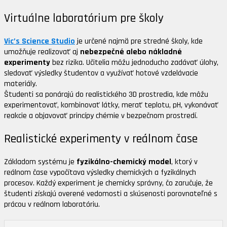
Virtuálne laboratórium pre školy
Vic’s Science Studio
je určené najmä pre stredné školy, kde
umožňuje realizovať aj
nebezpečné alebo nákladné
experimenty
bez rizika. Učitelia môžu jednoducho zadávať úlohy,
sledovať výsledky študentov a využívať hotové vzdelávacie
materiály.
Študenti sa ponárajú do realistického 3D prostredia, kde môžu
experimentovať, kombinovať látky, merať teplotu, pH, vykonávať
reakcie a objavovať princípy chémie v bezpečnom prostredí.
Realistické experimenty v reálnom čase
Základom systému je
fyzikálno-chemický model
, ktorý v
reálnom čase vypočítava výsledky chemických a fyzikálnych
procesov. Každý experiment je chemicky správny, čo zaručuje, že
študenti získajú overené vedomosti a skúsenosti porovnateľné s
prácou v reálnom laboratóriu.