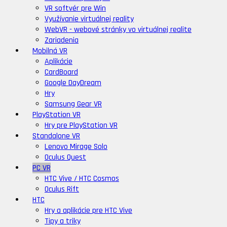
VR softvér pre Win
Využívanie virtuálnej reality
WebVR - webové stránky vo virtuálnej realite
Zariadenia
Mobilná VR
Aplikácie
CardBoard
Google DayDream
Hry
Samsung Gear VR
PlayStation VR
Hry pre PlayStation VR
Standalone VR
Lenovo Mirage Solo
Oculus Quest
PC VR
HTC Vive / HTC Cosmos
Oculus Rift
HTC
Hry a aplikácie pre HTC Vive
Tipy a triky