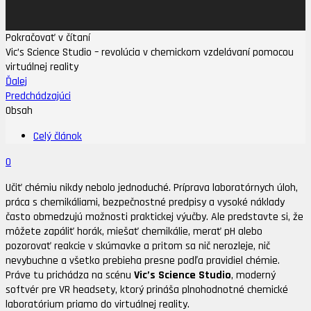
Pokračovať v čítaní
Vic’s Science Studio – revolúcia v chemickom vzdelávaní pomocou
virtuálnej reality
Ďalej
Predchádzajúci
Obsah
Celý článok
0
Učiť chémiu nikdy nebolo jednoduché. Príprava laboratórnych úloh,
práca s chemikáliami, bezpečnostné predpisy a vysoké náklady
často obmedzujú možnosti praktickej výučby. Ale predstavte si, že
môžete zapáliť horák, miešať chemikálie, merať pH alebo
pozorovať reakcie v skúmavke a pritom sa nič nerozleje, nič
nevybuchne a všetko prebieha presne podľa pravidiel chémie.
Práve tu prichádza na scénu
Vic’s Science Studio
, moderný
softvér pre VR headsety, ktorý prináša plnohodnotné chemické
laboratórium priamo do virtuálnej reality.