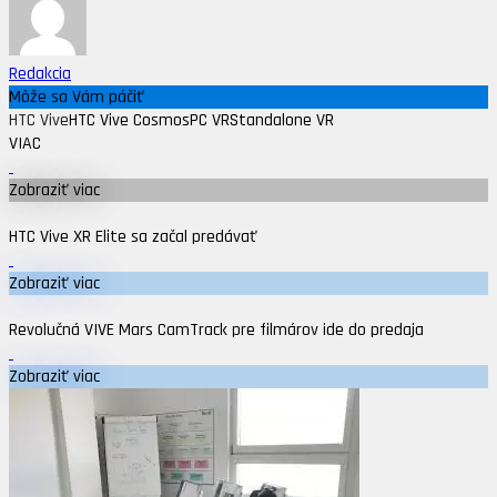
Redakcia
Môže sa Vám páčiť
HTC Vive
HTC Vive Cosmos
PC VR
Standalone VR
VIAC
Zobraziť viac
HTC Vive XR Elite sa začal predávať
Zobraziť viac
Revolučná VIVE Mars CamTrack pre filmárov ide do predaja
Zobraziť viac