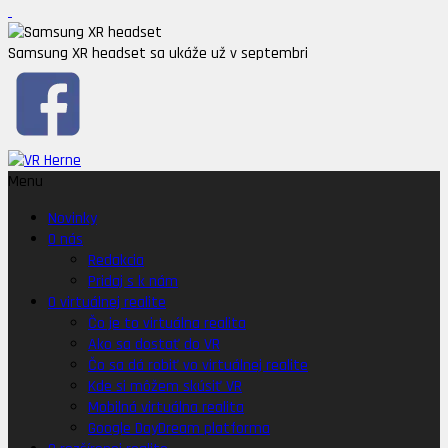
Samsung XR headset sa ukáže už v septembri
Menu
Novinky
O nás
Redakcia
Pridaj s k nám
O virtuálnej realite
Čo je to virtuálna realita
Ako sa dostať do VR
Čo sa dá robiť vo virtuálnej realite
Kde si môžem skúsiť VR
Mobilná virtuálna realita
Google DayDream platforma