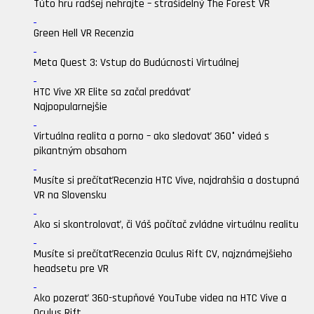
Túto hru radšej nehrajte – strašidelný The Forest VR
Green Hell VR Recenzia
Meta Quest 3: Vstup do Budúcnosti Virtuálnej
HTC Vive XR Elite sa začal predávať
Najpopularnejšie
Virtuálna realita a porno – ako sledovať 360° videá s
pikantným obsahom
Musíte si prečítať
Recenzia HTC Vive, najdrahšia a dostupná
VR na Slovensku
Ako si skontrolovať, či Váš počítač zvládne virtuálnu realitu
Musíte si prečítať
Recenzia Oculus Rift CV, najznámejšieho
headsetu pre VR
Ako pozerať 360-stupňové YouTube videa na HTC Vive a
Oculus Rift