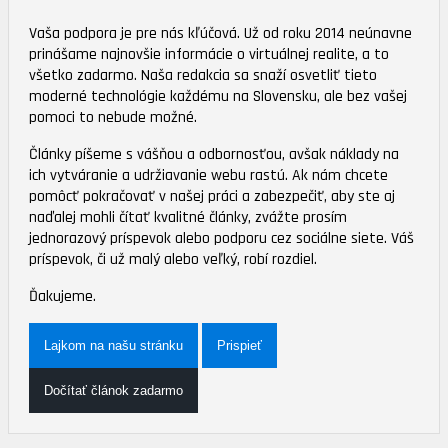
Vaša podpora je pre nás kľúčová. Už od roku 2014 neúnavne
prinášame najnovšie informácie o virtuálnej realite, a to
všetko zadarmo. Naša redakcia sa snaží osvetliť tieto
moderné technológie každému na Slovensku, ale bez vašej
pomoci to nebude možné.
Články píšeme s vášňou a odbornosťou, avšak náklady na
ich vytváranie a udržiavanie webu rastú. Ak nám chcete
pomôcť pokračovať v našej práci a zabezpečiť, aby ste aj
naďalej mohli čítať kvalitné články, zvážte prosím
jednorazový príspevok alebo podporu cez sociálne siete. Váš
príspevok, či už malý alebo veľký, robí rozdiel.
Ďakujeme.
Lajkom na našu stránku
Prispieť
Dočítať článok zadarmo