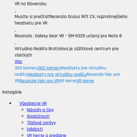
VR na Slovensku
Musíte si prečítať
Recenzia Oculus Rift CV, najznámejšieho
headsetu pre VR
Recenzia : Galaxy Gear VR – SM-R325 určený pre Note 8
Virtuálna Realita Bratislava je zážitkové centrum pre
všetkých
Viac
360 kamery
360 kamery
Headsety pre virtuálnu
realitu
Headsety pre virtuálnu realitu
Recenzie hier pre
VR
Recenzie hier pre VR
VR Herne
VR Herne
Kategórie
Všeobecne VR
Návody a tipy
Spoločnosti
Tlačové správy
Udalosti
VR herne a predajne