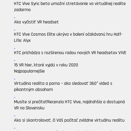
HTC Vive Sync beta umožní stretávanie vo virtuálnej realite
zadarmo
Ako vyčistiť VR headset
HTC Vive Cosmos Elite ukrýva v balení očakávanú hru Half-
Life: Alyx
HTC prichádza s rozšírenou radou nových VR headsetov VIVE
15 VR hier, ktoré vyjdú v roku 2020
Najpopularnejšie
Virtuálna realita a porno – ako sledovať 360° videá s
pikantným obsahom
Musíte si prečítať
Recenzia HTC Vive, najdrahšia a dostupná
VR na Slovensku
Ako si skontrolovať, či Váš počítač zvládne virtuálnu realitu