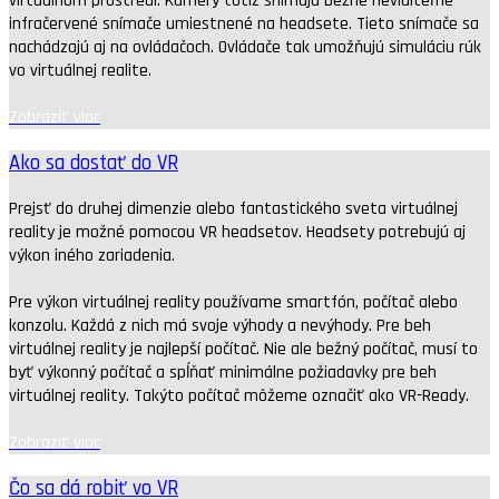
virtuálnom prostredí. Kamery totiž snímajú bežne neviditeľné
infračervené snímače umiestnené na headsete. Tieto snímače sa
nachádzajú aj na ovládačoch. Ovládače tak umožňujú simuláciu rúk
vo virtuálnej realite.
Zobraziť viac
Ako sa dostať do VR
Prejsť do druhej dimenzie alebo fantastického sveta virtuálnej
reality je možné pomocou VR headsetov. Headsety potrebujú aj
výkon iného zariadenia.
Pre výkon virtuálnej reality používame smartfón, počítač alebo
konzolu. Každá z nich má svoje výhody a nevýhody. Pre beh
virtuálnej reality je najlepší počítač. Nie ale bežný počítač, musí to
byť výkonný počítač a spĺňať minimálne požiadavky pre beh
virtuálnej reality. Takýto počítač môžeme označiť ako VR-Ready.
Zobraziť viac
Čo sa dá robiť vo VR