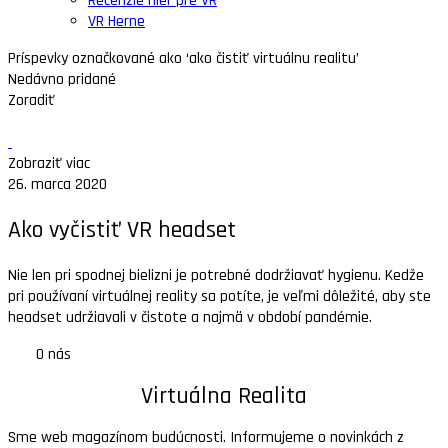
Recenzie hier pre VR
VR Herne
Príspevky označkované ako ‘ako čistiť virtuálnu realitu’
Nedávno pridané
Zoradiť
Zobraziť viac
26. marca 2020
Ako vyčistiť VR headset
Nie len pri spodnej bielizni je potrebné dodržiavať hygienu. Kedže
pri používaní virtuálnej reality sa potíte, je veľmi dôležité, aby ste
headset udržiavali v čistote a najmä v období pandémie.
O nás
Virtuálna Realita
Sme web magazínom budúcnosti. Informujeme o novinkách z