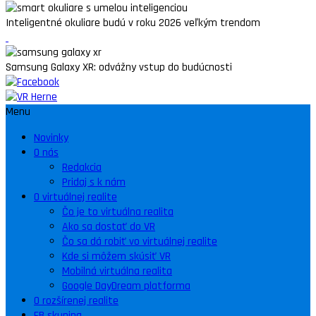
Inteligentné okuliare budú v roku 2026 veľkým trendom
Samsung Galaxy XR: odvážny vstup do budúcnosti
Menu
Novinky
O nás
Redakcia
Pridaj s k nám
O virtuálnej realite
Čo je to virtuálna realita
Ako sa dostať do VR
Čo sa dá robiť vo virtuálnej realite
Kde si môžem skúsiť VR
Mobilná virtuálna realita
Google DayDream platforma
O rozšírenej realite
FB skupina