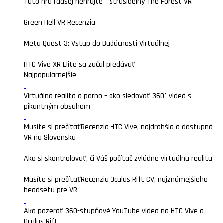
Túto hru radšej nehrajte – strašidelný The Forest VR
Green Hell VR Recenzia
Meta Quest 3: Vstup do Budúcnosti Virtuálnej
HTC Vive XR Elite sa začal predávať
Najpopularnejšie
Virtuálna realita a porno – ako sledovať 360° videá s
pikantným obsahom
Musíte si prečítať
Recenzia HTC Vive, najdrahšia a dostupná
VR na Slovensku
Ako si skontrolovať, či Váš počítač zvládne virtuálnu realitu
Musíte si prečítať
Recenzia Oculus Rift CV, najznámejšieho
headsetu pre VR
Ako pozerať 360-stupňové YouTube videa na HTC Vive a
Oculus Rift