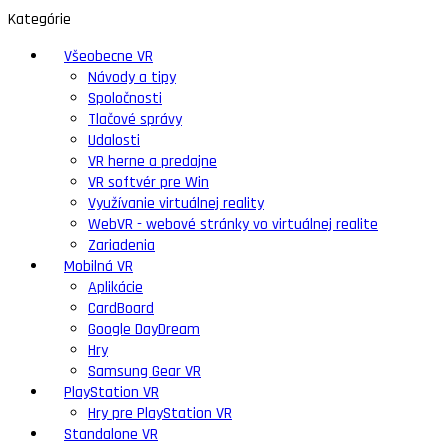
Kategórie
Všeobecne VR
Návody a tipy
Spoločnosti
Tlačové správy
Udalosti
VR herne a predajne
VR softvér pre Win
Využívanie virtuálnej reality
WebVR - webové stránky vo virtuálnej realite
Zariadenia
Mobilná VR
Aplikácie
CardBoard
Google DayDream
Hry
Samsung Gear VR
PlayStation VR
Hry pre PlayStation VR
Standalone VR