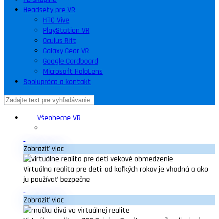
Headsety pre VR
HTC Vive
PlayStation VR
Oculus Rift
Galaxy Gear VR
Google Cardboard
Microsoft HoloLens
Spolupráca a kontakt
Všeobecne VR
Zobraziť viac
Virtuálna realita pre deti: od koľkých rokov je vhodná a ako
ju používať bezpečne
Zobraziť viac