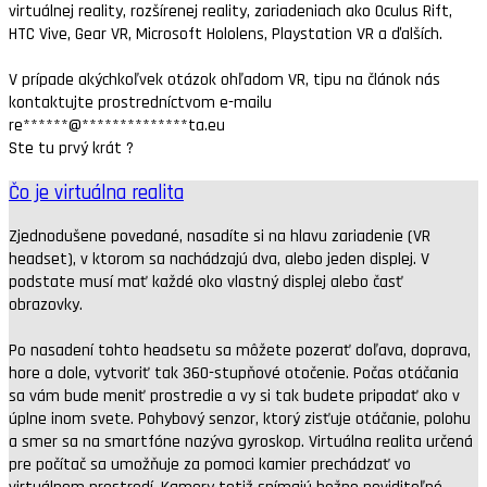
virtuálnej reality, rozšírenej reality, zariadeniach ako Oculus Rift,
HTC Vive, Gear VR, Microsoft Hololens, Playstation VR a ďalších.
V prípade akýchkoľvek otázok ohľadom VR, tipu na článok nás
kontaktujte prostredníctvom e-mailu
re
******
@
**************
ta.eu
Ste tu prvý krát ?
Čo je virtuálna realita
Zjednodušene povedané, nasadíte si na hlavu zariadenie (VR
headset), v ktorom sa nachádzajú dva, alebo jeden displej. V
podstate musí mať každé oko vlastný displej alebo časť
obrazovky.
Po nasadení tohto headsetu sa môžete pozerať doľava, doprava,
hore a dole, vytvoriť tak 360-stupňové otočenie. Počas otáčania
sa vám bude meniť prostredie a vy si tak budete pripadať ako v
úplne inom svete. Pohybový senzor, ktorý zisťuje otáčanie, polohu
a smer sa na smartfóne nazýva gyroskop. Virtuálna realita určená
pre počítač sa umožňuje za pomoci kamier prechádzať vo