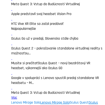
Meta Quest 3: Vstup do Budúcnosti Virtuálnej
Apple predstavil svoj headset Vision Pro
HTC Vive XR Elite sa začal predávať
Najpopularnejšie
Oculus Go už v predaji, Slovensko stále chýba
Oculus Quest 2 – pokračovanie standalone virtuálnej reality s
možnosťou...
Musíte si prečítať
Oculus Quest – nový bezdrôtový VR
headset, výkonnejší ako Oculus GO
Google v spolupráci s Lenovo spustili predaj standalone VR
headsetu – M...
Meta Quest 3: Vstup do Budúcnosti Virtuálnej
Viac
Lenovo Mirage Solo
Lenovo Mirage Solo
Oculus Quest
Oculus