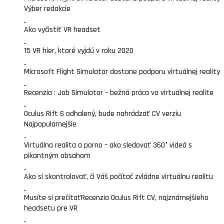
Výber redakcie
Ako vyčistiť VR headset
15 VR hier, ktoré vyjdú v roku 2020
Microsoft Flight Simulator dostane podporu virtuálnej reality
Recenzia : Job Simulator – bežná práca vo virtuálnej realite
Oculus Rift S odhalený, bude nahrádzať CV verziu
Najpopularnejšie
Virtuálna realita a porno – ako sledovať 360° videá s
pikantným obsahom
Ako si skontrolovať, či Váš počítač zvládne virtuálnu realitu
Musíte si prečítať
Recenzia Oculus Rift CV, najznámejšieho
headsetu pre VR