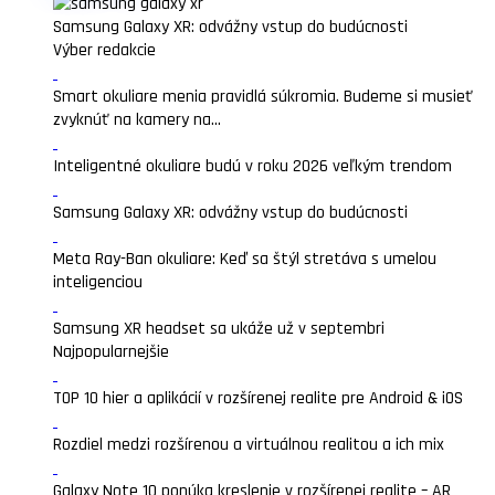
Samsung Galaxy XR: odvážny vstup do budúcnosti
Výber redakcie
Smart okuliare menia pravidlá súkromia. Budeme si musieť
zvyknúť na kamery na...
Inteligentné okuliare budú v roku 2026 veľkým trendom
Samsung Galaxy XR: odvážny vstup do budúcnosti
Meta Ray-Ban okuliare: Keď sa štýl stretáva s umelou
inteligenciou
Samsung XR headset sa ukáže už v septembri
Najpopularnejšie
TOP 10 hier a aplikácií v rozšírenej realite pre Android & iOS
Rozdiel medzi rozšírenou a virtuálnou realitou a ich mix
Galaxy Note 10 ponúka kreslenie v rozšírenej realite – AR