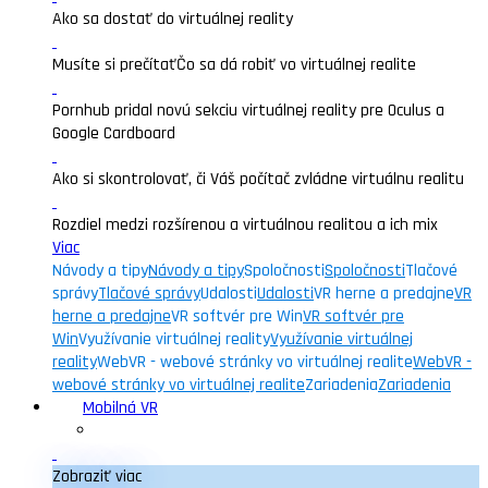
Ako sa dostať do virtuálnej reality
Musíte si prečítať
Čo sa dá robiť vo virtuálnej realite
Pornhub pridal novú sekciu virtuálnej reality pre Oculus a
Google Cardboard
Ako si skontrolovať, či Váš počítač zvládne virtuálnu realitu
Rozdiel medzi rozšírenou a virtuálnou realitou a ich mix
Viac
Návody a tipy
Návody a tipy
Spoločnosti
Spoločnosti
Tlačové
správy
Tlačové správy
Udalosti
Udalosti
VR herne a predajne
VR
herne a predajne
VR softvér pre Win
VR softvér pre
Win
Využívanie virtuálnej reality
Využívanie virtuálnej
reality
WebVR - webové stránky vo virtuálnej realite
WebVR -
webové stránky vo virtuálnej realite
Zariadenia
Zariadenia
Mobilná VR
Zobraziť viac