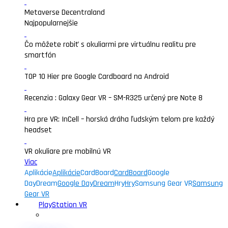
Metaverse Decentraland
Najpopularnejšie
Čo môžete robiť s okuliarmi pre virtuálnu realitu pre
smartfón
TOP 10 Hier pre Google Cardboard na Android
Recenzia : Galaxy Gear VR – SM-R325 určený pre Note 8
Hra pre VR: InCell – horská dráha ľudským telom pre každý
headset
VR okuliare pre mobilnú VR
Viac
Aplikácie
Aplikácie
CardBoard
CardBoard
Google
DayDream
Google DayDream
Hry
Hry
Samsung Gear VR
Samsung
Gear VR
PlayStation VR