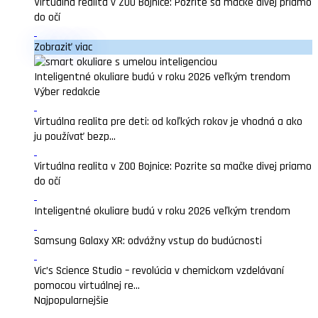
Virtuálna realita v ZOO Bojnice: Pozrite sa mačke divej priamo
do očí
Zobraziť viac
Inteligentné okuliare budú v roku 2026 veľkým trendom
Výber redakcie
Virtuálna realita pre deti: od koľkých rokov je vhodná a ako
ju používať bezp...
Virtuálna realita v ZOO Bojnice: Pozrite sa mačke divej priamo
do očí
Inteligentné okuliare budú v roku 2026 veľkým trendom
Samsung Galaxy XR: odvážny vstup do budúcnosti
Vic’s Science Studio – revolúcia v chemickom vzdelávaní
pomocou virtuálnej re...
Najpopularnejšie