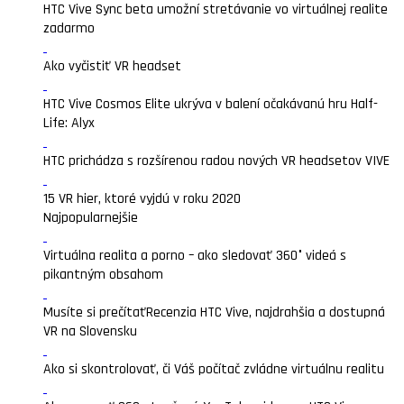
HTC Vive Sync beta umožní stretávanie vo virtuálnej realite
zadarmo
Ako vyčistiť VR headset
HTC Vive Cosmos Elite ukrýva v balení očakávanú hru Half-
Life: Alyx
HTC prichádza s rozšírenou radou nových VR headsetov VIVE
15 VR hier, ktoré vyjdú v roku 2020
Najpopularnejšie
Virtuálna realita a porno – ako sledovať 360° videá s
pikantným obsahom
Musíte si prečítať
Recenzia HTC Vive, najdrahšia a dostupná
VR na Slovensku
Ako si skontrolovať, či Váš počítač zvládne virtuálnu realitu