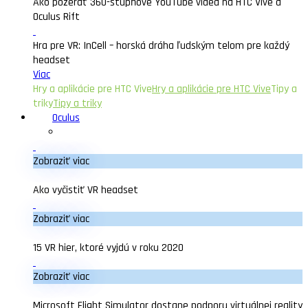
Ako pozerať 360-stupňové YouTube videa na HTC Vive a
Oculus Rift
Hra pre VR: InCell – horská dráha ľudským telom pre každý
headset
Viac
Hry a aplikácie pre HTC Vive
Hry a aplikácie pre HTC Vive
Tipy a
triky
Tipy a triky
Oculus
Zobraziť viac
Ako vyčistiť VR headset
Zobraziť viac
15 VR hier, ktoré vyjdú v roku 2020
Zobraziť viac
Microsoft Flight Simulator dostane podporu virtuálnej reality