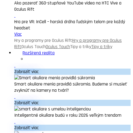
Ako pozerať 360-stupňové YouTube videa na HTC Vive a
Oculus Rift
Hra pre VR: InCell – horská dráha ľudským telom pre každý
headset
Viac
Hry a programy pre Oculus Rift
Hry a programy pre Oculus
Rift
Oculus Touch
Oculus Touch
Tipy a triky
Tipy a triky
Rozšírená realita
Zobraziť viac
Smart okuliare menia pravidlá súkromia. Budeme si musieť
zvyknúť na kamery na tvári?
Zobraziť viac
Inteligentné okuliare budú v roku 2026 veľkým trendom
Zobraziť viac