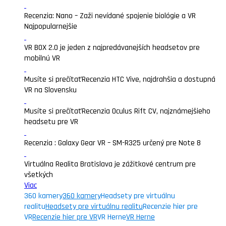
Recenzia: Nano – Zaži nevídané spojenie biológie a VR
Najpopularnejšie
VR BOX 2.0 je jeden z najpredávanejších headsetov pre
mobilnú VR
Musíte si prečítať
Recenzia HTC Vive, najdrahšia a dostupná
VR na Slovensku
Musíte si prečítať
Recenzia Oculus Rift CV, najznámejšieho
headsetu pre VR
Recenzia : Galaxy Gear VR – SM-R325 určený pre Note 8
Virtuálna Realita Bratislava je zážitkové centrum pre
všetkých
Viac
360 kamery
360 kamery
Headsety pre virtuálnu
realitu
Headsety pre virtuálnu realitu
Recenzie hier pre
VR
Recenzie hier pre VR
VR Herne
VR Herne