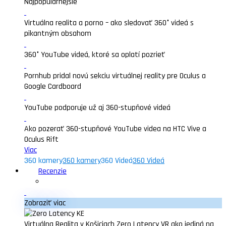
Najpopularnejšie
Virtuálna realita a porno – ako sledovať 360° videá s
pikantným obsahom
360° YouTube videá, ktoré sa oplatí pozrieť
Pornhub pridal novú sekciu virtuálnej reality pre Oculus a
Google Cardboard
YouTube podporuje už aj 360-stupňové videá
Ako pozerať 360-stupňové YouTube videa na HTC Vive a
Oculus Rift
Viac
360 kamery
360 kamery
360 Videá
360 Videá
Recenzie
Zobraziť viac
Virtuálna Realita v Košiciach Zero Latency VR ako jediná na