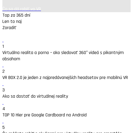
Čo sa dá robiť vo VR
Top za 365 dní
Len to naj
Zoradiť
1
Virtuálna realita a porno – ako sledovať 360° videá s pikantným
obsahom
2
VR BOX 2.0 je jeden z najpredávanejších headsetov pre mobilnú VR
3
Ako sa dostať do virtuálnej reality
4
TOP 10 Hier pre Google Cardboard na Android
5