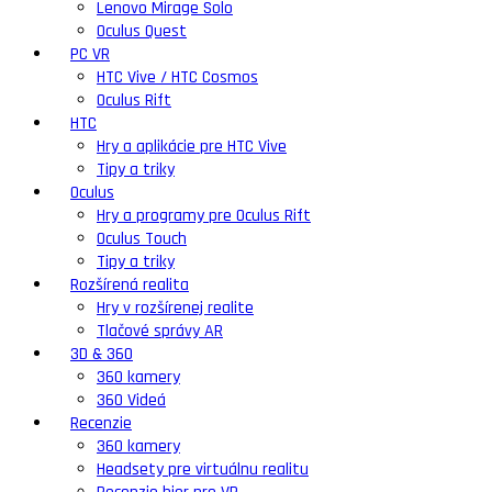
Lenovo Mirage Solo
Oculus Quest
PC VR
HTC Vive / HTC Cosmos
Oculus Rift
HTC
Hry a aplikácie pre HTC Vive
Tipy a triky
Oculus
Hry a programy pre Oculus Rift
Oculus Touch
Tipy a triky
Rozšírená realita
Hry v rozšírenej realite
Tlačové správy AR
3D & 360
360 kamery
360 Videá
Recenzie
360 kamery
Headsety pre virtuálnu realitu