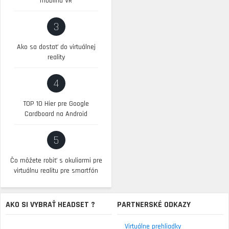
mobilnú VR
3
Ako sa dostať do virtuálnej
reality
4
TOP 10 Hier pre Google
Cardboard na Android
5
Čo môžete robiť s okuliarmi pre
virtuálnu realitu pre smartfón
AKO SI VYBRAŤ HEADSET ?
PARTNERSKÉ ODKAZY
Virtuálne prehliadky