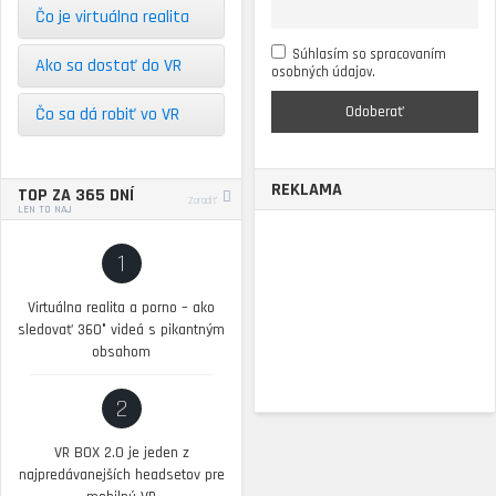
Čo je virtuálna realita
Súhlasím so spracovaním
Ako sa dostať do VR
osobných údajov.
Čo sa dá robiť vo VR
REKLAMA
TOP ZA 365 DNÍ
Zoradiť
LEN TO NAJ
1
Virtuálna realita a porno – ako
sledovať 360° videá s pikantným
obsahom
2
VR BOX 2.0 je jeden z
najpredávanejších headsetov pre