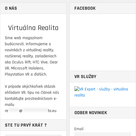
O NÁS
FACEBOOK
Virtuálna Realita
Sme web magazínom
budúcnosti. Informujeme o
novinkách z virtuálnej reality,
rozšírenej reality, zariadeniach
ako Oculus Rift, HTC Vive, Gear
VR, Microsoft Hololens,
Playstation VR a ďalších.
VR SLUŽBY
V prípade akýchkoľvek otázok
ohľadom VR, tipu na článok nás
kontaktujte prostredníctvom e-
mailu
re
******
@
**************
ta.eu
ODBER NOVINIEK
STE TU PRVÝ KRÁT ?
Email