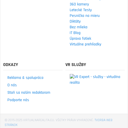
360 kamery
Letecké Testy
Pesnička na mieru
Diktáty
Bez mlieka
IT Blog
Úprava fotiek
Virtuálne prehliadky
ODKAZY
VR SLUŽBY
Reklama & spolupráca
O nás
Staň sa naším redaktorom
Podporte nás
© 2015-2025 VIRTUALNAREALITA.EU. VŠETKY PRÁVA VYHRADENÉ.
TVORBA WEB
STRÁNOK