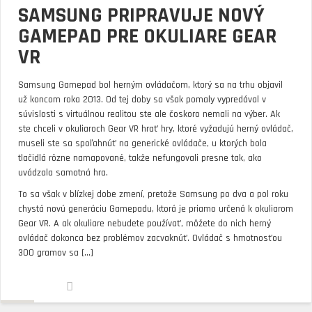
SAMSUNG PRIPRAVUJE NOVÝ
GAMEPAD PRE OKULIARE GEAR
VR
Samsung Gamepad bol herným ovládačom, ktorý sa na trhu objavil
už koncom roka 2013. Od tej doby sa však pomaly vypredával v
súvislosti s virtuálnou realitou ste ale čoskoro nemali na výber. Ak
ste chceli v okuliaroch Gear VR hrať hry, ktoré vyžadujú herný ovládač,
museli ste sa spoľahnúť na generické ovládače, u ktorých bola
tlačidlá rôzne namapované, takže nefungovali presne tak, ako
uvádzala samotná hra.
To sa však v blízkej dobe zmení, pretože Samsung po dva a pol roku
chystá novú generáciu Gamepadu, ktorá je priamo určená k okuliarom
Gear VR. A ak okuliare nebudete používať, môžete do nich herný
ovládač dokonca bez problémov zacvaknúť. Ovládač s hmotnosťou
300 gramov sa [...]