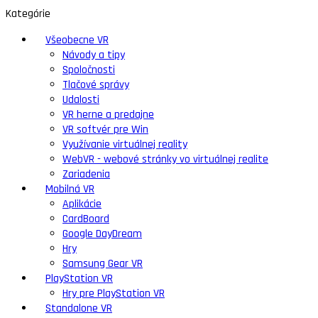
Kategórie
Všeobecne VR
Návody a tipy
Spoločnosti
Tlačové správy
Udalosti
VR herne a predajne
VR softvér pre Win
Využívanie virtuálnej reality
WebVR - webové stránky vo virtuálnej realite
Zariadenia
Mobilná VR
Aplikácie
CardBoard
Google DayDream
Hry
Samsung Gear VR
PlayStation VR
Hry pre PlayStation VR
Standalone VR