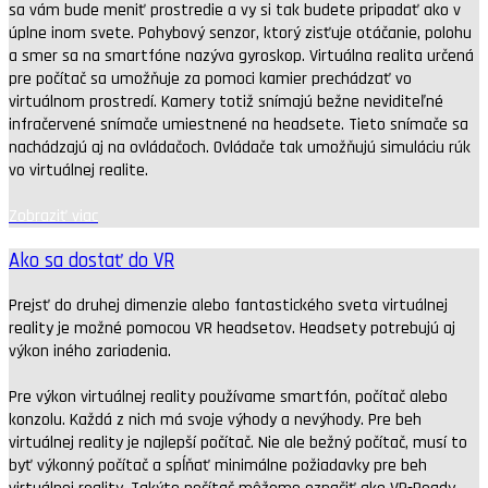
sa vám bude meniť prostredie a vy si tak budete pripadať ako v
úplne inom svete. Pohybový senzor, ktorý zisťuje otáčanie, polohu
a smer sa na smartfóne nazýva gyroskop. Virtuálna realita určená
pre počítač sa umožňuje za pomoci kamier prechádzať vo
virtuálnom prostredí. Kamery totiž snímajú bežne neviditeľné
infračervené snímače umiestnené na headsete. Tieto snímače sa
nachádzajú aj na ovládačoch. Ovládače tak umožňujú simuláciu rúk
vo virtuálnej realite.
Zobraziť viac
Ako sa dostať do VR
Prejsť do druhej dimenzie alebo fantastického sveta virtuálnej
reality je možné pomocou VR headsetov. Headsety potrebujú aj
výkon iného zariadenia.
Pre výkon virtuálnej reality používame smartfón, počítač alebo
konzolu. Každá z nich má svoje výhody a nevýhody. Pre beh
virtuálnej reality je najlepší počítač. Nie ale bežný počítač, musí to
byť výkonný počítač a spĺňať minimálne požiadavky pre beh