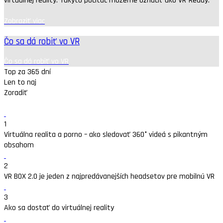
virtuálnej reality. Takýto počítač môžeme označiť ako VR-Ready.
Zobraziť viac
Čo sa dá robiť vo VR
Čo sa dá robiť vo VR
Top za 365 dní
Len to naj
Zoradiť
1
Virtuálna realita a porno – ako sledovať 360° videá s pikantným
obsahom
2
VR BOX 2.0 je jeden z najpredávanejších headsetov pre mobilnú VR
3
Ako sa dostať do virtuálnej reality