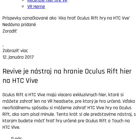
Recenzie hier pre VR
VR Herne
Príspevky označkované ako ‘Ako hrať Oculus Rift hry na HTC Vve’
Nedávno pridané
Zoradiť
Zobraziť viac
12. januára 2017
Revive je nástroj na hranie Oculus Rift hier
na HTC Vive
Oculus Rift a HTC Vive majú viacero exkluzívnych hier, ktoré si
môžete zahrať len na VR headsete, pre ktorý je hra určená. Vďaka
neoficiálnemu spôsobu si môžeme zahrať HTC Vive hry na Oculus
Rift, ako som písal minule. Tento krát si ale predstavíme nástroj, s
ktorým budete môcť hrať hry určené pre Oculus Rift a Touch na
HTC Vive.
O nás