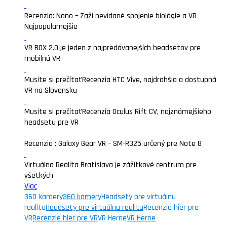
Recenzia: Nano – Zaži nevídané spojenie biológie a VR
Najpopularnejšie
VR BOX 2.0 je jeden z najpredávanejších headsetov pre
mobilnú VR
Musíte si prečítať
Recenzia HTC Vive, najdrahšia a dostupná
VR na Slovensku
Musíte si prečítať
Recenzia Oculus Rift CV, najznámejšieho
headsetu pre VR
Recenzia : Galaxy Gear VR – SM-R325 určený pre Note 8
Virtuálna Realita Bratislava je zážitkové centrum pre
všetkých
Viac
360 kamery
360 kamery
Headsety pre virtuálnu
realitu
Headsety pre virtuálnu realitu
Recenzie hier pre
VR
Recenzie hier pre VR
VR Herne
VR Herne