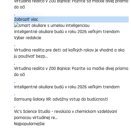
Virtuálna realita v ZOO Bojnice: Pozrite sa mačke divej priamo
do očí
Zobraziť viac
Inteligentné okuliare budú v roku 2026 veľkým trendom
Výber redakcie
Virtuálna realita pre deti: od koľkých rokov je vhodná a ako
ju používať bezp...
Virtuálna realita v ZOO Bojnice: Pozrite sa mačke divej priamo
do očí
Inteligentné okuliare budú v roku 2026 veľkým trendom
Samsung Galaxy XR: odvážny vstup do budúcnosti
Vic’s Science Studio – revolúcia v chemickom vzdelávaní
pomocou virtuálnej re...
Najpopularnejšie