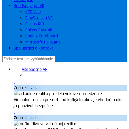
Headsety pre VR
HTC Vive
PlayStation VR
Oculus Rift
Galaxy Gear VR
Google Cardboard
Microsoft HoloLens
Spolupráca a kontakt
Všeobecne VR
Zobraziť viac
Virtuálna realita pre deti: od koľkých rokov je vhodná a ako
ju používať bezpečne
Zobraziť viac