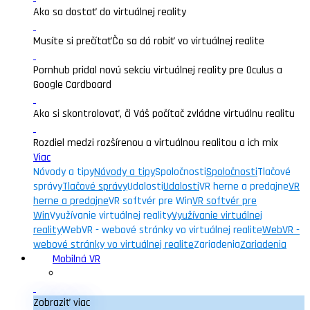
Ako sa dostať do virtuálnej reality
Musíte si prečítať
Čo sa dá robiť vo virtuálnej realite
Pornhub pridal novú sekciu virtuálnej reality pre Oculus a
Google Cardboard
Ako si skontrolovať, či Váš počítač zvládne virtuálnu realitu
Rozdiel medzi rozšírenou a virtuálnou realitou a ich mix
Viac
Návody a tipy
Návody a tipy
Spoločnosti
Spoločnosti
Tlačové
správy
Tlačové správy
Udalosti
Udalosti
VR herne a predajne
VR
herne a predajne
VR softvér pre Win
VR softvér pre
Win
Využívanie virtuálnej reality
Využívanie virtuálnej
reality
WebVR - webové stránky vo virtuálnej realite
WebVR -
webové stránky vo virtuálnej realite
Zariadenia
Zariadenia
Mobilná VR
Zobraziť viac