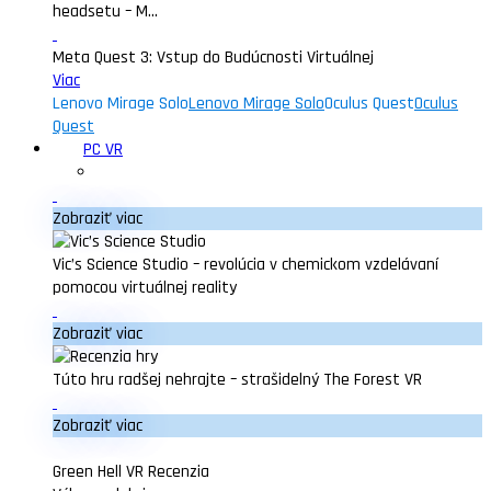
headsetu – M...
Meta Quest 3: Vstup do Budúcnosti Virtuálnej
Viac
Lenovo Mirage Solo
Lenovo Mirage Solo
Oculus Quest
Oculus
Quest
PC VR
Zobraziť viac
Vic’s Science Studio – revolúcia v chemickom vzdelávaní
pomocou virtuálnej reality
Zobraziť viac
Túto hru radšej nehrajte – strašidelný The Forest VR
Zobraziť viac
Green Hell VR Recenzia