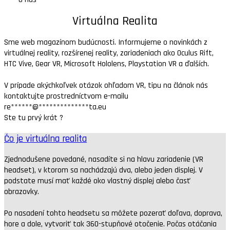
Virtuálna Realita
Sme web magazínom budúcnosti. Informujeme o novinkách z
virtuálnej reality, rozšírenej reality, zariadeniach ako Oculus Rift,
HTC Vive, Gear VR, Microsoft Hololens, Playstation VR a ďalších.
V prípade akýchkoľvek otázok ohľadom VR, tipu na článok nás
kontaktujte prostredníctvom e-mailu
re
******
@
**************
ta.eu
Ste tu prvý krát ?
Čo je virtuálna realita
Zjednodušene povedané, nasadíte si na hlavu zariadenie (VR
headset), v ktorom sa nachádzajú dva, alebo jeden displej. V
podstate musí mať každé oko vlastný displej alebo časť
obrazovky.
Po nasadení tohto headsetu sa môžete pozerať doľava, doprava,
hore a dole, vytvoriť tak 360-stupňové otočenie. Počas otáčania