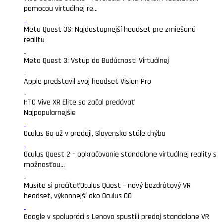
pomocou virtuálnej re...
Meta Quest 3S: Najdostupnejší headset pre zmiešanú
realitu
Meta Quest 3: Vstup do Budúcnosti Virtuálnej
Apple predstavil svoj headset Vision Pro
HTC Vive XR Elite sa začal predávať
Najpopularnejšie
Oculus Go už v predaji, Slovensko stále chýba
Oculus Quest 2 – pokračovanie standalone virtuálnej reality s
možnosťou...
Musíte si prečítať
Oculus Quest – nový bezdrôtový VR
headset, výkonnejší ako Oculus GO
Google v spolupráci s Lenovo spustili predaj standalone VR