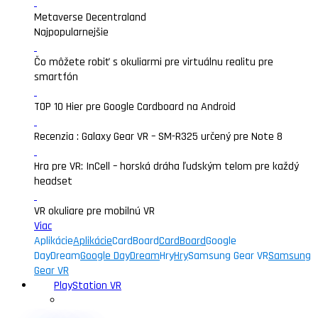
Metaverse Decentraland
Najpopularnejšie
Čo môžete robiť s okuliarmi pre virtuálnu realitu pre
smartfón
TOP 10 Hier pre Google Cardboard na Android
Recenzia : Galaxy Gear VR – SM-R325 určený pre Note 8
Hra pre VR: InCell – horská dráha ľudským telom pre každý
headset
VR okuliare pre mobilnú VR
Viac
Aplikácie
Aplikácie
CardBoard
CardBoard
Google
DayDream
Google DayDream
Hry
Hry
Samsung Gear VR
Samsung
Gear VR
PlayStation VR