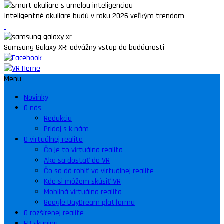
Inteligentné okuliare budú v roku 2026 veľkým trendom
Samsung Galaxy XR: odvážny vstup do budúcnosti
Menu
Novinky
O nás
Redakcia
Pridaj s k nám
O virtuálnej realite
Čo je to virtuálna realita
Ako sa dostať do VR
Čo sa dá robiť vo virtuálnej realite
Kde si môžem skúsiť VR
Mobilná virtuálna realita
Google DayDream platforma
O rozšírenej realite
FB skupina