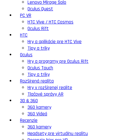
Lenovo Mirage Solo
Oculus Quest
PC VR
HTC Vive / HTC Cosmos
Oculus Rift
HTC
Hry a aplikácie pre HTC Vive
Tipy a triky
Oculus
Hry a programy pre Oculus Rift
Oculus Touch
Tipy a triky
Rozšírená realita
Hry v rozšírenej realite
Tlačové správy AR
3D & 360
360 kamery
360 Videá
Recenzie
360 kamery
Headsety pre virtuálnu realitu