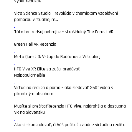
Výber redakcie
Vic’s Science Studio – revolúcia v chemickom vzdelávaní
pomocou virtuálnej re...
Túto hru radšej nehrajte – strašidelný The Forest VR
Green Hell VR Recenzia
Meta Quest 3: Vstup do Budúcnosti Virtuálnej
HTC Vive XR Elite sa začal predávať
Najpopularnejšie
Virtuálna realita a porno – ako sledovať 360° videá s
pikantným obsahom
Musíte si prečítať
Recenzia HTC Vive, najdrahšia a dostupná
VR na Slovensku
Ako si skontrolovať, či Váš počítač zvládne virtuálnu realitu