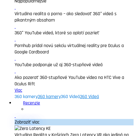
Najpopularnejšie
Virtuálna realita a porno – ako sledovať 360° videá s
pikantným obsahom
360° YouTube videá, ktoré sa oplatí pozrieť
Pornhub pridal novú sekciu virtuálnej reality pre Oculus a
Google Cardboard
YouTube podporuje už aj 360-stupňové videá
Ako pozerať 360-stupňové YouTube videa na HTC Vive a
Oculus Rift
Viac
360 kamery
360 kamery
360 Videá
360 Videá
Recenzie
Zobraziť viac
Virtuálna Realita v Košiciach Zero Latency VR ako jediná na