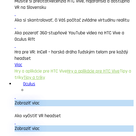
Musíte si prečítať
Recenzia HTC Vive, najdrahšia a dostupná
VR na Slovensku
Ako si skontrolovať, či Váš počítač zvládne virtuálnu realitu
Ako pozerať 360-stupňové YouTube videa na HTC Vive a
Oculus Rift
Hra pre VR: InCell – horská dráha ľudským telom pre každý
headset
Viac
Hry a aplikácie pre HTC Vive
Hry a aplikácie pre HTC Vive
Tipy a
triky
Tipy a triky
Oculus
Zobraziť viac
Ako vyčistiť VR headset
Zobraziť viac