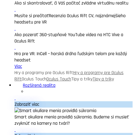
Ako si skontrolovať, či Váš počítač zvládne virtuálnu realitu
Musíte si prečítať
Recenzia Oculus Rift CV, najznámejšieho
headsetu pre VR
Ako pozerať 360-stupňové YouTube videa na HTC Vive a
Oculus Rift
Hra pre VR: InCell – horská dráha ľudským telom pre každý
headset
Viac
Hry a programy pre Oculus Rift
Hry a programy pre Oculus
Rift
Oculus Touch
Oculus Touch
Tipy a triky
Tipy a triky
Rozšírená realita
Zobraziť viac
Smart okuliare menia pravidlá súkromia. Budeme si musieť
zvyknúť na kamery na tvári?