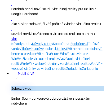
Pornhub pridal novú sekciu virtuálnej reality pre Oculus a
Google Cardboard
Ako si skontrolovať, či Váš počítač zvládne virtuálnu realitu
Rozdiel medzi rozšírenou a virtuálnou realitou a ich mix
Viac
Návody a tipy
Návody a tipy
Spoločnosti
Spoločnosti
Tlačové
správy
Tlačové správy
Udalosti
Udalosti
VR herne a predajne
VR
herne a predajne
VR softvér pre Win
VR softvér pre
Win
Využívanie virtuálnej reality
Využívanie virtuálnej
reality
WebVR - webové stránky vo virtuálnej realite
WebVR -
webové stránky vo virtuálnej realite
Zariadenia
Zariadenia
Mobilná VR
Zobraziť viac
Ember Soul – parkourové dobrodružstvo s perzským
nádychom