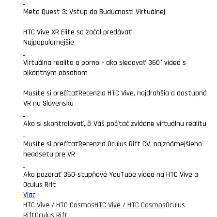
Meta Quest 3: Vstup do Budúcnosti Virtuálnej
HTC Vive XR Elite sa začal predávať
Najpopularnejšie
Virtuálna realita a porno – ako sledovať 360° videá s
pikantným obsahom
Musíte si prečítať
Recenzia HTC Vive, najdrahšia a dostupná
VR na Slovensku
Ako si skontrolovať, či Váš počítač zvládne virtuálnu realitu
Musíte si prečítať
Recenzia Oculus Rift CV, najznámejšieho
headsetu pre VR
Ako pozerať 360-stupňové YouTube videa na HTC Vive a
Oculus Rift
Viac
HTC Vive / HTC Cosmos
HTC Vive / HTC Cosmos
Oculus
Rift
Oculus Rift