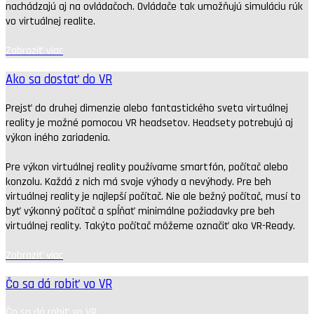
nachádzajú aj na ovládačoch. Ovládače tak umožňujú simuláciu rúk
vo virtuálnej realite.
Zobraziť viac
Ako sa dostať do VR
Prejsť do druhej dimenzie alebo fantastického sveta virtuálnej
reality je možné pomocou VR headsetov. Headsety potrebujú aj
výkon iného zariadenia.
Pre výkon virtuálnej reality používame smartfón, počítač alebo
konzolu. Každá z nich má svoje výhody a nevýhody. Pre beh
virtuálnej reality je najlepší počítač. Nie ale bežný počítač, musí to
byť výkonný počítač a spĺňať minimálne požiadavky pre beh
virtuálnej reality. Takýto počítač môžeme označiť ako VR-Ready.
Zobraziť viac
Čo sa dá robiť vo VR
Čo sa dá robiť vo VR