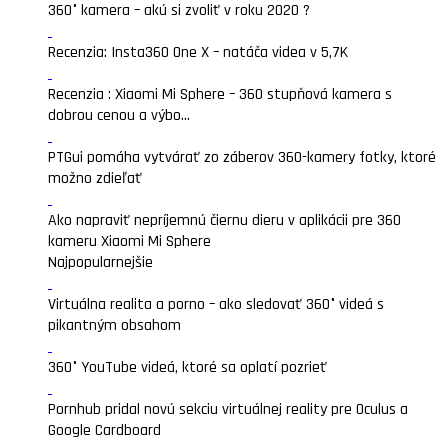
360° kamera – akú si zvoliť v roku 2020 ?
Recenzia: Insta360 One X – natáča videa v 5,7K
Recenzia : Xiaomi Mi Sphere – 360 stupňová kamera s
dobrou cenou a výbo...
PTGui pomáha vytvárať zo záberov 360-kamery fotky, ktoré
možno zdieľať
Ako napraviť nepríjemnú čiernu dieru v aplikácii pre 360
kameru Xiaomi Mi Sphere
Najpopularnejšie
Virtuálna realita a porno – ako sledovať 360° videá s
pikantným obsahom
360° YouTube videá, ktoré sa oplatí pozrieť
Pornhub pridal novú sekciu virtuálnej reality pre Oculus a
Google Cardboard