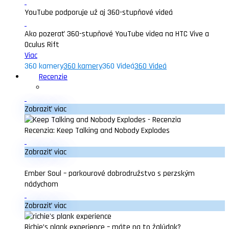
YouTube podporuje už aj 360-stupňové videá
Ako pozerať 360-stupňové YouTube videa na HTC Vive a
Oculus Rift
Viac
360 kamery
360 kamery
360 Videá
360 Videá
Recenzie
Zobraziť viac
Recenzia: Keep Talking and Nobody Explodes
Zobraziť viac
Ember Soul – parkourové dobrodružstvo s perzským
nádychom
Zobraziť viac
Richie’s plank experience – máte na to žalúdok?