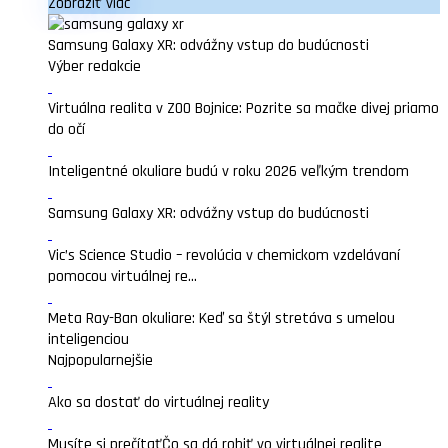
Zobraziť viac
Samsung Galaxy XR: odvážny vstup do budúcnosti
Výber redakcie
Virtuálna realita v ZOO Bojnice: Pozrite sa mačke divej priamo
do očí
Inteligentné okuliare budú v roku 2026 veľkým trendom
Samsung Galaxy XR: odvážny vstup do budúcnosti
Vic’s Science Studio – revolúcia v chemickom vzdelávaní
pomocou virtuálnej re...
Meta Ray-Ban okuliare: Keď sa štýl stretáva s umelou
inteligenciou
Najpopularnejšie
Ako sa dostať do virtuálnej reality
Musíte si prečítať
Čo sa dá robiť vo virtuálnej realite