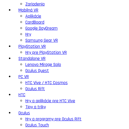
Zariadenia
Mobilná VR
Aplikácie
CardBoard
Google DayDream
Hry
Samsung Gear VR
PlayStation VR
Hry pre PlayStation VR
Standalone VR
Lenovo Mirage Solo
Oculus Quest
PC VR
HTC Vive / HTC Cosmos
Oculus Rift
HTC
Hry a aplikácie pre HTC Vive
Tipy a triky
Oculus
Hry a programy pre Oculus Rift
Oculus Touch