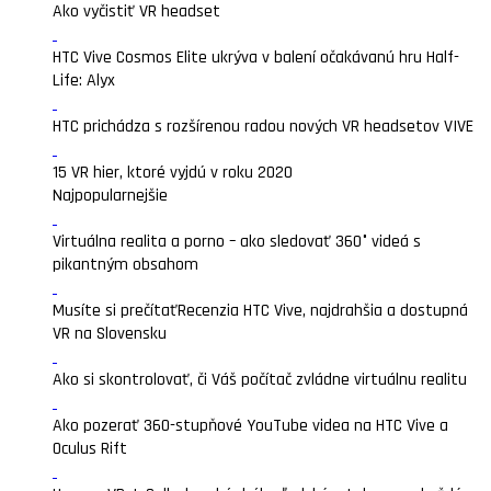
Ako vyčistiť VR headset
HTC Vive Cosmos Elite ukrýva v balení očakávanú hru Half-
Life: Alyx
HTC prichádza s rozšírenou radou nových VR headsetov VIVE
15 VR hier, ktoré vyjdú v roku 2020
Najpopularnejšie
Virtuálna realita a porno – ako sledovať 360° videá s
pikantným obsahom
Musíte si prečítať
Recenzia HTC Vive, najdrahšia a dostupná
VR na Slovensku
Ako si skontrolovať, či Váš počítač zvládne virtuálnu realitu
Ako pozerať 360-stupňové YouTube videa na HTC Vive a
Oculus Rift