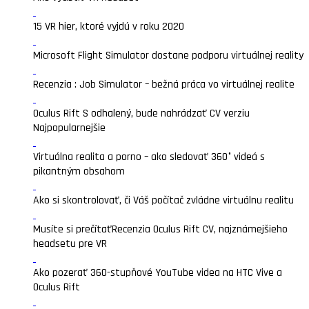
15 VR hier, ktoré vyjdú v roku 2020
Microsoft Flight Simulator dostane podporu virtuálnej reality
Recenzia : Job Simulator – bežná práca vo virtuálnej realite
Oculus Rift S odhalený, bude nahrádzať CV verziu
Najpopularnejšie
Virtuálna realita a porno – ako sledovať 360° videá s
pikantným obsahom
Ako si skontrolovať, či Váš počítač zvládne virtuálnu realitu
Musíte si prečítať
Recenzia Oculus Rift CV, najznámejšieho
headsetu pre VR
Ako pozerať 360-stupňové YouTube videa na HTC Vive a
Oculus Rift