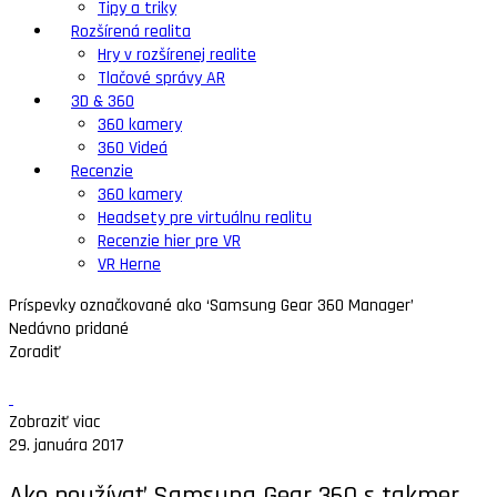
Tipy a triky
Rozšírená realita
Hry v rozšírenej realite
Tlačové správy AR
3D & 360
360 kamery
360 Videá
Recenzie
360 kamery
Headsety pre virtuálnu realitu
Recenzie hier pre VR
VR Herne
Príspevky označkované ako ‘Samsung Gear 360 Manager’
Nedávno pridané
Zoradiť
Zobraziť viac
29. januára 2017
Ako používať Samsung Gear 360 s takmer