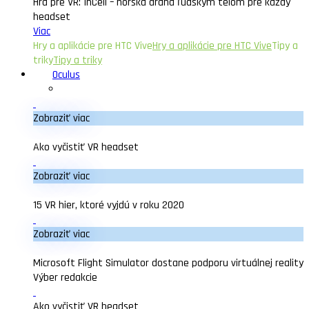
Hra pre VR: InCell – horská dráha ľudským telom pre každý
headset
Viac
Hry a aplikácie pre HTC Vive
Hry a aplikácie pre HTC Vive
Tipy a
triky
Tipy a triky
Oculus
Zobraziť viac
Ako vyčistiť VR headset
Zobraziť viac
15 VR hier, ktoré vyjdú v roku 2020
Zobraziť viac
Microsoft Flight Simulator dostane podporu virtuálnej reality
Výber redakcie
Ako vyčistiť VR headset