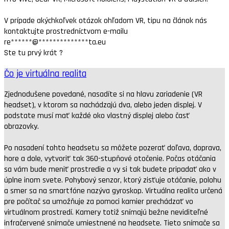
V prípade akýchkoľvek otázok ohľadom VR, tipu na článok nás
kontaktujte prostredníctvom e-mailu
re
******
@
**************
ta.eu
Ste tu prvý krát ?
Čo je virtuálna realita
Zjednodušene povedané, nasadíte si na hlavu zariadenie (VR
headset), v ktorom sa nachádzajú dva, alebo jeden displej. V
podstate musí mať každé oko vlastný displej alebo časť
obrazovky.
Po nasadení tohto headsetu sa môžete pozerať doľava, doprava,
hore a dole, vytvoriť tak 360-stupňové otočenie. Počas otáčania
sa vám bude meniť prostredie a vy si tak budete pripadať ako v
úplne inom svete. Pohybový senzor, ktorý zisťuje otáčanie, polohu
a smer sa na smartfóne nazýva gyroskop. Virtuálna realita určená
pre počítač sa umožňuje za pomoci kamier prechádzať vo
virtuálnom prostredí. Kamery totiž snímajú bežne neviditeľné
infračervené snímače umiestnené na headsete. Tieto snímače sa