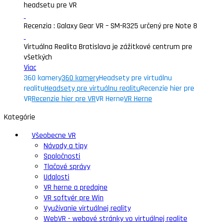
headsetu pre VR
Recenzia : Galaxy Gear VR – SM-R325 určený pre Note 8
Virtuálna Realita Bratislava je zážitkové centrum pre
všetkých
Viac
360 kamery
360 kamery
Headsety pre virtuálnu
realitu
Headsety pre virtuálnu realitu
Recenzie hier pre
VR
Recenzie hier pre VR
VR Herne
VR Herne
Kategórie
Všeobecne VR
Návody a tipy
Spoločnosti
Tlačové správy
Udalosti
VR herne a predajne
VR softvér pre Win
Využívanie virtuálnej reality
WebVR - webové stránky vo virtuálnej realite