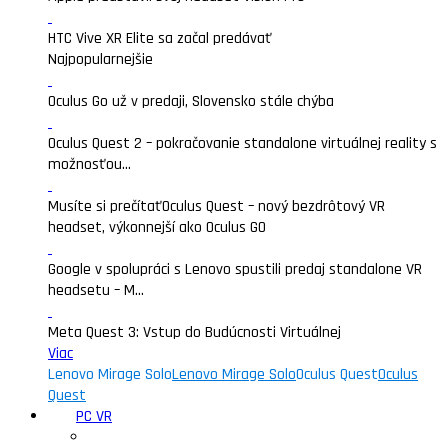
HTC Vive XR Elite sa začal predávať
Najpopularnejšie
Oculus Go už v predaji, Slovensko stále chýba
Oculus Quest 2 – pokračovanie standalone virtuálnej reality s
možnosťou...
Musíte si prečítať
Oculus Quest – nový bezdrôtový VR
headset, výkonnejší ako Oculus GO
Google v spolupráci s Lenovo spustili predaj standalone VR
headsetu – M...
Meta Quest 3: Vstup do Budúcnosti Virtuálnej
Viac
Lenovo Mirage Solo
Lenovo Mirage Solo
Oculus Quest
Oculus
Quest
PC VR