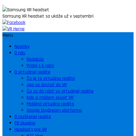
Samsung XR headset sa ukáže už v septembri
Menu
Novinky
O nás
Redakcia
Pridaj s k nám
O virtuálnej realite
Čo je to virtuálna realita
Ako sa dostať do VR
Čo sa dá robiť vo virtuálnej realite
Kde si môžem skúsiť VR
Mobilná virtuálna realita
Google DayDream platforma
O rozšírenej realite
FB skupina
Headsety pre VR
HTC Vive