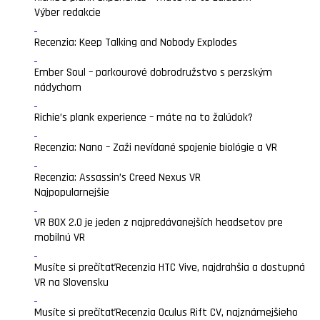
Výber redakcie
Recenzia: Keep Talking and Nobody Explodes
Ember Soul – parkourové dobrodružstvo s perzským
nádychom
Richie’s plank experience – máte na to žalúdok?
Recenzia: Nano – Zaži nevídané spojenie biológie a VR
Recenzia: Assassin’s Creed Nexus VR
Najpopularnejšie
VR BOX 2.0 je jeden z najpredávanejších headsetov pre
mobilnú VR
Musíte si prečítať
Recenzia HTC Vive, najdrahšia a dostupná
VR na Slovensku
Musíte si prečítať
Recenzia Oculus Rift CV, najznámejšieho