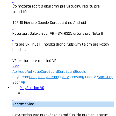
Čo môžete robiť s okuliarmi pre virtuálnu realitu pre
smartfón
TOP 10 Hier pre Google Cardboard na Android
Recenzia : Galaxy Gear VR – SM-R325 určený pre Note 8
Hra pre VR: InCell – horská dráha ľudským telom pre každý
headset
VR okuliare pre mobilnú VR
Viac
Aplikácie
Aplikácie
CardBoard
CardBoard
Google
DayDream
Google DayDream
Hry
Hry
Samsung Gear VR
Samsung
Gear VR
PlayStation VR
Zobraziť viac
PlayStation VR2 predvádza herné funkcie pred spustením