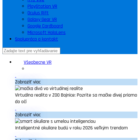
PlayStation VR
Oculus Rift
Galaxy Gear VR
Google Cardboard
Microsoft HoloLens
Spolupráca a kontakt
Všeobecne VR
Zobraziť viac
Virtuálna realita v ZOO Bojnice: Pozrite sa mačke divej priamo
do očí
Zobraziť viac
Inteligentné okuliare budú v roku 2026 veľkým trendom