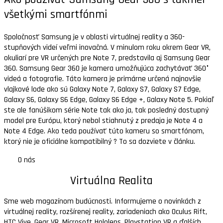
všetkými smartfónmi
Spoločnosť Samsung je v oblasti virtuálnej reality a 360-
stupňových videí veľmi inovačná. V minulom roku okrem Gear VR,
okuliarí pre VR určených pre Note 7, predstavila aj Samsung Gear
360. Samsung Gear 360 je kamera umožňujúca zachytávať 360°
videá a fotografie. Táto kamera je primárne určená najnovšie
vlajkové lode ako sú Galaxy Note 7, Galaxy S7, Galaxy S7 Edge,
Galaxy S6, Galaxy S6 Edge, Galaxy S6 Edge +, Galaxy Note 5. Pokiaľ
ste ale fanúšikom série Note tak ako ja, tak posledný dostupný
model pre Európu, ktorý nebol stiahnutý z predaja je Note 4 a
Note 4 Edge. Ako teda používať túto kameru so smartfónom,
ktorý nie je oficiálne kompatibilný ? To sa dozviete v článku.
O nás
Virtuálna Realita
Sme web magazínom budúcnosti. Informujeme o novinkách z
virtuálnej reality, rozšírenej reality, zariadeniach ako Oculus Rift,
HTC Vive, Gear VR, Microsoft Hololens, Playstation VR a ďalších.