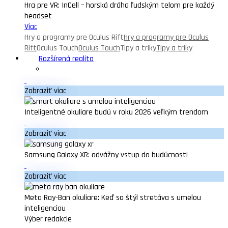
Hra pre VR: InCell – horská dráha ľudským telom pre každý
headset
Viac
Hry a programy pre Oculus Rift
Hry a programy pre Oculus
Rift
Oculus Touch
Oculus Touch
Tipy a triky
Tipy a triky
Rozšírená realita
Zobraziť viac
Inteligentné okuliare budú v roku 2026 veľkým trendom
Zobraziť viac
Samsung Galaxy XR: odvážny vstup do budúcnosti
Zobraziť viac
Meta Ray-Ban okuliare: Keď sa štýl stretáva s umelou
inteligenciou
Výber redakcie