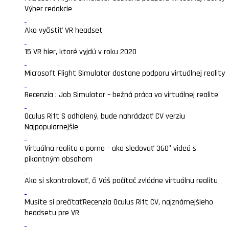
Výber redakcie
Ako vyčistiť VR headset
15 VR hier, ktoré vyjdú v roku 2020
Microsoft Flight Simulator dostane podporu virtuálnej reality
Recenzia : Job Simulator – bežná práca vo virtuálnej realite
Oculus Rift S odhalený, bude nahrádzať CV verziu
Najpopularnejšie
Virtuálna realita a porno – ako sledovať 360° videá s
pikantným obsahom
Ako si skontrolovať, či Váš počítač zvládne virtuálnu realitu
Musíte si prečítať
Recenzia Oculus Rift CV, najznámejšieho
headsetu pre VR