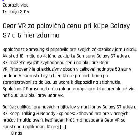
Zobraziť viac
17. mája 2016
Gear VR za polovičnú cenu pri kúpe Galaxy
S7 a 6 hier zdarma
Spoločnosť Samsung si pripravila pre svojich zákazníkov jarnú akciu.
Ak si od 16. mája do 4. júna zakúpite Samsung Galaxy S7 edge a
S7, môžete využiť zvýhodnenú cenu na okuliare Gear
VR. Pripravený je aj exkluzívny obsah v celkovej hodnote 50 eur v
podobe 6 samostatných hier, ktoré pre nich budú po
zaregistrovaní sa do Oculus Store k dispozícii na stiahnutie.
Spoločnosť Samsung tento rok na európskom trhu predala už viac
než 300 000 okuliarov Gear VR.
Balíček aplikácií pre nových majiteľov smartfónov Galaxy S7 edge a
S7: Keep Talking & Nobody Explodes: Zábavná hra pre viacerých
hráčov (multiplayer), keď jeden hráč má nasadené Gear VR so
spustenou aplikáciou, ktorej [...]
O nás