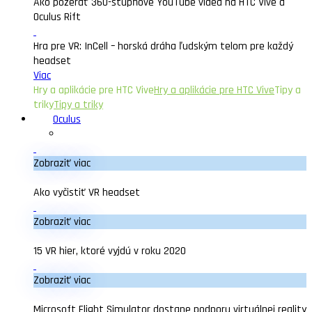
Ako pozerať 360-stupňové YouTube videa na HTC Vive a
Oculus Rift
Hra pre VR: InCell – horská dráha ľudským telom pre každý
headset
Viac
Hry a aplikácie pre HTC Vive
Hry a aplikácie pre HTC Vive
Tipy a
triky
Tipy a triky
Oculus
Zobraziť viac
Ako vyčistiť VR headset
Zobraziť viac
15 VR hier, ktoré vyjdú v roku 2020
Zobraziť viac
Microsoft Flight Simulator dostane podporu virtuálnej reality