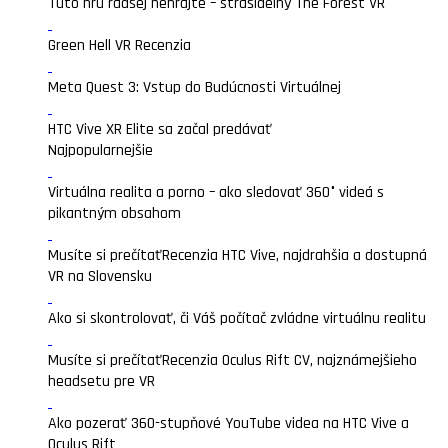
Túto hru radšej nehrajte – strašidelný The Forest VR
Green Hell VR Recenzia
Meta Quest 3: Vstup do Budúcnosti Virtuálnej
HTC Vive XR Elite sa začal predávať
Najpopularnejšie
Virtuálna realita a porno – ako sledovať 360° videá s
pikantným obsahom
Musíte si prečítať
Recenzia HTC Vive, najdrahšia a dostupná
VR na Slovensku
Ako si skontrolovať, či Váš počítač zvládne virtuálnu realitu
Musíte si prečítať
Recenzia Oculus Rift CV, najznámejšieho
headsetu pre VR
Ako pozerať 360-stupňové YouTube videa na HTC Vive a
Oculus Rift