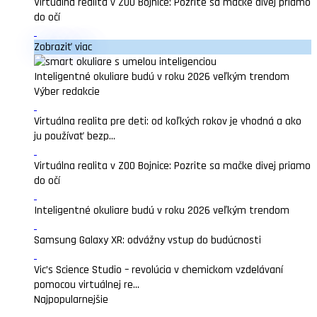
Virtuálna realita v ZOO Bojnice: Pozrite sa mačke divej priamo
do očí
Zobraziť viac
Inteligentné okuliare budú v roku 2026 veľkým trendom
Výber redakcie
Virtuálna realita pre deti: od koľkých rokov je vhodná a ako
ju používať bezp...
Virtuálna realita v ZOO Bojnice: Pozrite sa mačke divej priamo
do očí
Inteligentné okuliare budú v roku 2026 veľkým trendom
Samsung Galaxy XR: odvážny vstup do budúcnosti
Vic’s Science Studio – revolúcia v chemickom vzdelávaní
pomocou virtuálnej re...
Najpopularnejšie