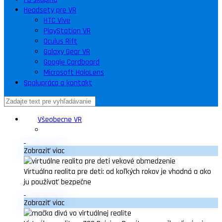
Headsety pre VR
HTC Vive
PlayStation VR
Oculus Rift
Galaxy Gear VR
Google Cardboard
Microsoft HoloLens
Spolupráca a kontakt
Všeobecne VR
Zobraziť viac
Virtuálna realita pre deti: od koľkých rokov je vhodná a ako
ju používať bezpečne
Zobraziť viac