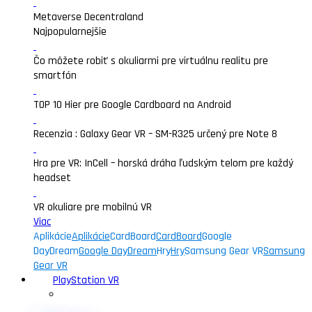
Metaverse Decentraland
Najpopularnejšie
Čo môžete robiť s okuliarmi pre virtuálnu realitu pre
smartfón
TOP 10 Hier pre Google Cardboard na Android
Recenzia : Galaxy Gear VR – SM-R325 určený pre Note 8
Hra pre VR: InCell – horská dráha ľudským telom pre každý
headset
VR okuliare pre mobilnú VR
Viac
Aplikácie
Aplikácie
CardBoard
CardBoard
Google
DayDream
Google DayDream
Hry
Hry
Samsung Gear VR
Samsung
Gear VR
PlayStation VR