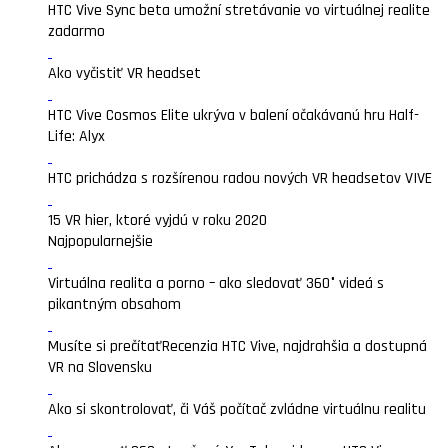
HTC Vive Sync beta umožní stretávanie vo virtuálnej realite
zadarmo
Ako vyčistiť VR headset
HTC Vive Cosmos Elite ukrýva v balení očakávanú hru Half-
Life: Alyx
HTC prichádza s rozšírenou radou nových VR headsetov VIVE
15 VR hier, ktoré vyjdú v roku 2020
Najpopularnejšie
Virtuálna realita a porno – ako sledovať 360° videá s
pikantným obsahom
Musíte si prečítať
Recenzia HTC Vive, najdrahšia a dostupná
VR na Slovensku
Ako si skontrolovať, či Váš počítač zvládne virtuálnu realitu