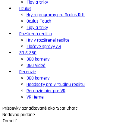
Tipy a triky
Oculus
Hry a programy pre Oculus Rift
Oculus Touch
Tipy a triky
Rozšírená realita
Hry v rozšírenej realite
Tlačové správy AR
3D & 360
360 kamery
360 Videá
Recenzie
360 kamery
Headsety pre virtuálnu realitu
Recenzie hier pre VR
VR Herne
Príspevky označkované ako ‘Star Chart’
Nedávno pridané
Zoradiť