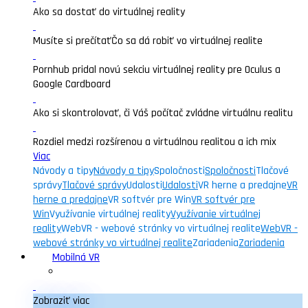
Ako sa dostať do virtuálnej reality
Musíte si prečítať
Čo sa dá robiť vo virtuálnej realite
Pornhub pridal novú sekciu virtuálnej reality pre Oculus a
Google Cardboard
Ako si skontrolovať, či Váš počítač zvládne virtuálnu realitu
Rozdiel medzi rozšírenou a virtuálnou realitou a ich mix
Viac
Návody a tipy
Návody a tipy
Spoločnosti
Spoločnosti
Tlačové
správy
Tlačové správy
Udalosti
Udalosti
VR herne a predajne
VR
herne a predajne
VR softvér pre Win
VR softvér pre
Win
Využívanie virtuálnej reality
Využívanie virtuálnej
reality
WebVR - webové stránky vo virtuálnej realite
WebVR -
webové stránky vo virtuálnej realite
Zariadenia
Zariadenia
Mobilná VR
Zobraziť viac