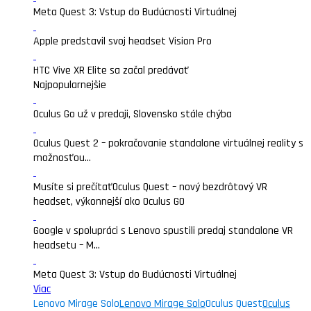
Meta Quest 3: Vstup do Budúcnosti Virtuálnej
Apple predstavil svoj headset Vision Pro
HTC Vive XR Elite sa začal predávať
Najpopularnejšie
Oculus Go už v predaji, Slovensko stále chýba
Oculus Quest 2 – pokračovanie standalone virtuálnej reality s
možnosťou...
Musíte si prečítať
Oculus Quest – nový bezdrôtový VR
headset, výkonnejší ako Oculus GO
Google v spolupráci s Lenovo spustili predaj standalone VR
headsetu – M...
Meta Quest 3: Vstup do Budúcnosti Virtuálnej
Viac
Lenovo Mirage Solo
Lenovo Mirage Solo
Oculus Quest
Oculus