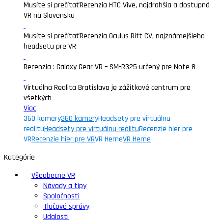
Musíte si prečítať
Recenzia HTC Vive, najdrahšia a dostupná
VR na Slovensku
Musíte si prečítať
Recenzia Oculus Rift CV, najznámejšieho
headsetu pre VR
Recenzia : Galaxy Gear VR – SM-R325 určený pre Note 8
Virtuálna Realita Bratislava je zážitkové centrum pre
všetkých
Viac
360 kamery
360 kamery
Headsety pre virtuálnu
realitu
Headsety pre virtuálnu realitu
Recenzie hier pre
VR
Recenzie hier pre VR
VR Herne
VR Herne
Kategórie
Všeobecne VR
Návody a tipy
Spoločnosti
Tlačové správy
Udalosti