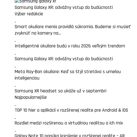
Samsung Galaxy XR: odvážny vstup do budúcnosti
Výber redakcie
Smart okuliare menia pravidlá súkromia. Budeme si musieť
zvyknúť na kamery na...
Inteligentné okuliare budú v roku 2026 veľkým trendom
Samsung Galaxy XR: odvážny vstup do budúcnosti
Meta Ray-Ban okuliare: Keď sa štýl stretáva s umelou
inteligenciou
Samsung XR headset sa ukáže už v septembri
Najpopularnejšie
TOP 10 hier a aplikácií v rozšírenej realite pre Android & iOS
Rozdiel medzi rozšírenou a virtuálnou realitou a ich mix
Galaxy Note 10 ponúka kreslenie v rozšírenej realite – AR