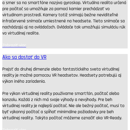
a smer sa na smartfóne nazýva gyroskop. Virtuálna realita určená
pre počítač sa umožňuje za pomoci kamier prechádzať vo
virtuálnom prostredí. Kamery totiž snímajú bežne neviditeľné
infračervené snímače umiestnené na headsete. Tieto snímače sa
nachádzajú aj na ovládačoch. Ovládače tak umožňujú simuláciu rúk
vo virtuálnej realite.
Zobraziť viac
Ako sa dostať do VR
Prejsť do druhej dimenzie alebo fantastického sveta virtuálnej
reality je možné pomocou VR headsetov. Headsety potrebujú aj
výkon iného zariadenia.
Pre výkon virtuálnej reality používame smartfón, počítač alebo
konzolu. Každá z nich má svoje výhody a nevýhody. Pre beh
virtuálnej reality je najlepší počítač. Nie ale bežný počítač, musí to
byť výkonný počítač a spĺňať minimálne požiadavky pre beh
virtuálnej reality. Takýto počítač môžeme označiť ako VR-Ready.