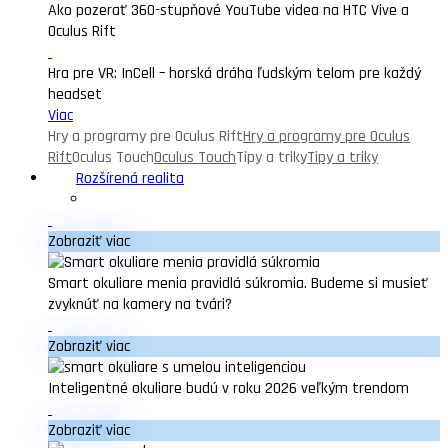
Ako pozerať 360-stupňové YouTube videa na HTC Vive a
Oculus Rift
Hra pre VR: InCell – horská dráha ľudským telom pre každý
headset
Viac
Hry a programy pre Oculus Rift
Hry a programy pre Oculus
Rift
Oculus Touch
Oculus Touch
Tipy a triky
Tipy a triky
Rozšírená realita
Zobraziť viac
Smart okuliare menia pravidlá súkromia. Budeme si musieť
zvyknúť na kamery na tvári?
Zobraziť viac
Inteligentné okuliare budú v roku 2026 veľkým trendom
Zobraziť viac