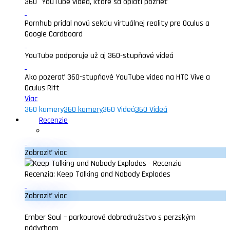
360° YouTube videá, ktoré sa oplatí pozrieť
Pornhub pridal novú sekciu virtuálnej reality pre Oculus a
Google Cardboard
YouTube podporuje už aj 360-stupňové videá
Ako pozerať 360-stupňové YouTube videa na HTC Vive a
Oculus Rift
Viac
360 kamery
360 kamery
360 Videá
360 Videá
Recenzie
Zobraziť viac
Recenzia: Keep Talking and Nobody Explodes
Zobraziť viac
Ember Soul – parkourové dobrodružstvo s perzským
nádychom