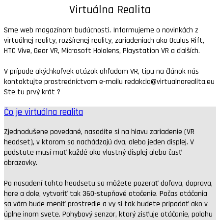
Virtuálna Realita
Sme web magazínom budúcnosti. Informujeme o novinkách z
virtuálnej reality, rozšírenej reality, zariadeniach ako Oculus Rift,
HTC Vive, Gear VR, Microsoft Hololens, Playstation VR a ďalších.
V prípade akýchkoľvek otázok ohľadom VR, tipu na článok nás
kontaktujte prostredníctvom e-mailu redakcia@virtualnarealita.eu
Ste tu prvý krát ?
Čo je virtuálna realita
Zjednodušene povedané, nasadíte si na hlavu zariadenie (VR
headset), v ktorom sa nachádzajú dva, alebo jeden displej. V
podstate musí mať každé oko vlastný displej alebo časť
obrazovky.
Po nasadení tohto headsetu sa môžete pozerať doľava, doprava,
hore a dole, vytvoriť tak 360-stupňové otočenie. Počas otáčania
sa vám bude meniť prostredie a vy si tak budete pripadať ako v
úplne inom svete. Pohybový senzor, ktorý zisťuje otáčanie, polohu