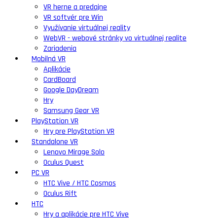
VR herne a predajne
VR softvér pre Win
Využívanie virtuálnej reality
WebVR - webové stránky vo virtuálnej realite
Zariadenia
Mobilná VR
Aplikácie
CardBoard
Google DayDream
Hry
Samsung Gear VR
PlayStation VR
Hry pre PlayStation VR
Standalone VR
Lenovo Mirage Solo
Oculus Quest
PC VR
HTC Vive / HTC Cosmos
Oculus Rift
HTC
Hry a aplikácie pre HTC Vive