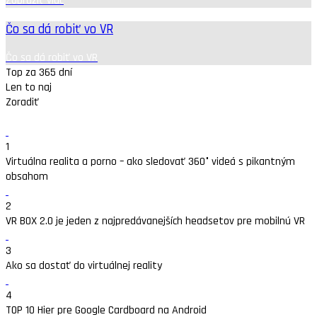
Zobraziť viac
Čo sa dá robiť vo VR
Čo sa dá robiť vo VR
Top za 365 dní
Len to naj
Zoradiť
1
Virtuálna realita a porno – ako sledovať 360° videá s pikantným
obsahom
2
VR BOX 2.0 je jeden z najpredávanejších headsetov pre mobilnú VR
3
Ako sa dostať do virtuálnej reality
4
TOP 10 Hier pre Google Cardboard na Android