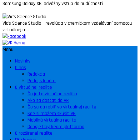
Samsung Galaxy XR: odvážny vstup do budúcnosti
Vic’s Science Studio – revolúcia v chemickom vzdelávaní pomocou
virtuálnej re...
Menu
Novinky
O nás
Redakcia
Pridaj s k nám
O virtuálnej realite
Čo je to virtuálna realita
Ako sa dostať do VR
Čo sa dá robiť vo virtuálnej realite
Kde si môžem skúsiť VR
Mobilná virtuálna realita
Google DayDream platforma
O rozšírenej realite
FB skupina