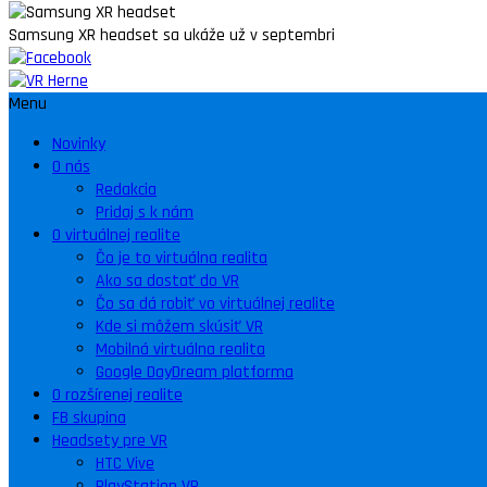
Samsung XR headset sa ukáže už v septembri
Menu
Novinky
O nás
Redakcia
Pridaj s k nám
O virtuálnej realite
Čo je to virtuálna realita
Ako sa dostať do VR
Čo sa dá robiť vo virtuálnej realite
Kde si môžem skúsiť VR
Mobilná virtuálna realita
Google DayDream platforma
O rozšírenej realite
FB skupina
Headsety pre VR
HTC Vive
PlayStation VR