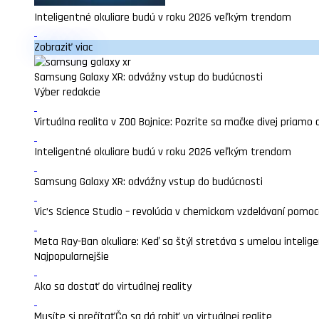
Inteligentné okuliare budú v roku 2026 veľkým trendom
Zobraziť viac
Samsung Galaxy XR: odvážny vstup do budúcnosti
Výber redakcie
Virtuálna realita v ZOO Bojnice: Pozrite sa mačke divej priamo 
Inteligentné okuliare budú v roku 2026 veľkým trendom
Samsung Galaxy XR: odvážny vstup do budúcnosti
Vic’s Science Studio – revolúcia v chemickom vzdelávaní pomocou
Meta Ray-Ban okuliare: Keď sa štýl stretáva s umelou intelige
Najpopularnejšie
Ako sa dostať do virtuálnej reality
Musíte si prečítať
Čo sa dá robiť vo virtuálnej realite