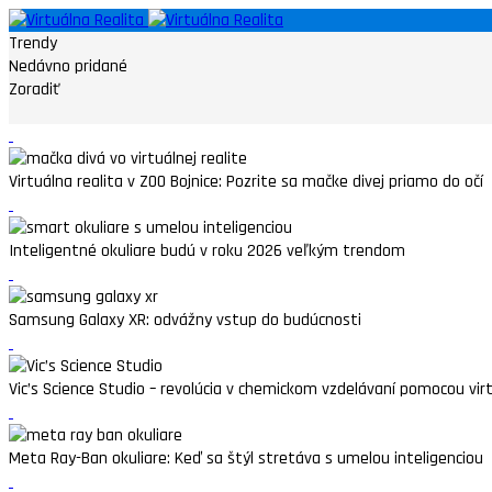
Trendy
Nedávno pridané
Zoradiť
Virtuálna realita v ZOO Bojnice: Pozrite sa mačke divej priamo do očí
Inteligentné okuliare budú v roku 2026 veľkým trendom
Samsung Galaxy XR: odvážny vstup do budúcnosti
Vic’s Science Studio – revolúcia v chemickom vzdelávaní pomocou virtu
Meta Ray-Ban okuliare: Keď sa štýl stretáva s umelou inteligenciou