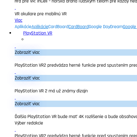
Hra pre VR: InCell – horská dráha ľudským telom pre každý he
VR okuliare pre mobilnú VR
Viac
Aplikácie
Aplikácie
CardBoard
CardBoard
Google DayDream
Google
PlayStation VR
Zobraziť viac
PlayStation VR2 predvádza herné funkcie pred spustením pre
Zobraziť viac
PlayStation VR 2 má už známy dizajn
Zobraziť viac
Ďalšia PlayStation VR bude mať 4K rozlíšenie a bude obsahova
Výber redakcie
PlayStation VR2 predvádza herné funkcie pred spustením pre