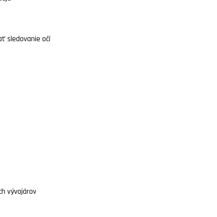
ť sledovanie očí
ch vývojárov