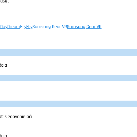
adset
 DayDream
Hry
Hry
Samsung Gear VR
Samsung Gear VR
daja
ť sledovanie očí
daja