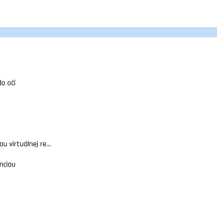
do očí
 virtuálnej re...
nciou