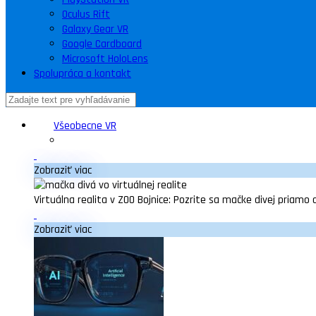
Oculus Rift
Galaxy Gear VR
Google Cardboard
Microsoft HoloLens
Spolupráca a kontakt
Všeobecne VR
Zobraziť viac
Virtuálna realita v ZOO Bojnice: Pozrite sa mačke divej priamo 
Zobraziť viac