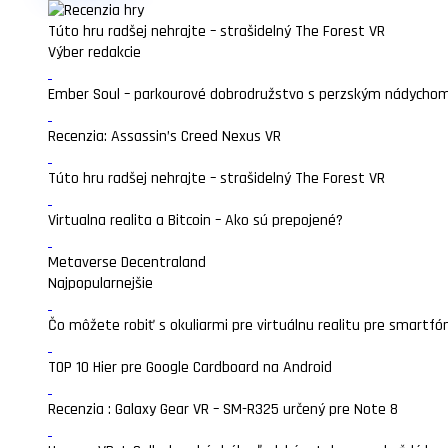
Túto hru radšej nehrajte – strašidelný The Forest VR
Výber redakcie
Ember Soul – parkourové dobrodružstvo s perzským nádycho
Recenzia: Assassin’s Creed Nexus VR
Túto hru radšej nehrajte – strašidelný The Forest VR
Virtualna realita a Bitcoin – Ako sú prepojené?
Metaverse Decentraland
Najpopularnejšie
Čo môžete robiť s okuliarmi pre virtuálnu realitu pre smartfó
TOP 10 Hier pre Google Cardboard na Android
Recenzia : Galaxy Gear VR – SM-R325 určený pre Note 8