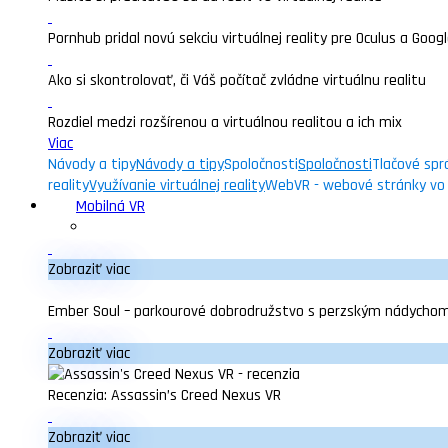
Pornhub pridal novú sekciu virtuálnej reality pre Oculus a Goo
Ako si skontrolovať, či Váš počítač zvládne virtuálnu realitu
Rozdiel medzi rozšírenou a virtuálnou realitou a ich mix
Viac
Návody a tipy
Návody a tipy
Spoločnosti
Spoločnosti
Tlačové spr
reality
Využívanie virtuálnej reality
WebVR - webové stránky vo v
Mobilná VR
Zobraziť viac
Ember Soul – parkourové dobrodružstvo s perzským nádycho
Zobraziť viac
Recenzia: Assassin’s Creed Nexus VR
Zobraziť viac