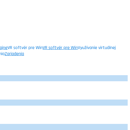
ajne
VR softvér pre Win
VR softvér pre Win
Využívanie virtuálnej
nia
Zariadenia