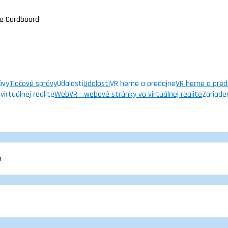
gle Cardboard
ávy
Tlačové správy
Udalosti
Udalosti
VR herne a predajne
VR herne a pred
irtuálnej realite
WebVR - webové stránky vo virtuálnej realite
Zariade
m