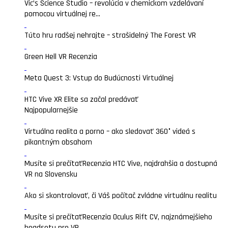
Vic’s Science Studio – revolúcia v chemickom vzdelávaní
pomocou virtuálnej re...
Túto hru radšej nehrajte – strašidelný The Forest VR
Green Hell VR Recenzia
Meta Quest 3: Vstup do Budúcnosti Virtuálnej
HTC Vive XR Elite sa začal predávať
Najpopularnejšie
Virtuálna realita a porno – ako sledovať 360° videá s
pikantným obsahom
Musíte si prečítať
Recenzia HTC Vive, najdrahšia a dostupná
VR na Slovensku
Ako si skontrolovať, či Váš počítač zvládne virtuálnu realitu
Musíte si prečítať
Recenzia Oculus Rift CV, najznámejšieho
headsetu pre VR