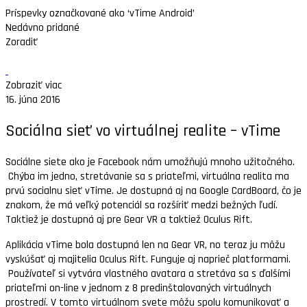
Príspevky označkované ako ‘vTime Android’
Nedávno pridané
Zoradiť
Zobraziť viac
16. júna 2016
Sociálna sieť vo virtuálnej realite – vTime
Sociálne siete ako je Facebook nám umožňujú mnoho užitočného.
Chýba im jedno, stretávanie sa s priateľmi, virtuálna realita ma
prvú socialnu sieť vTime. Je dostupná aj na Google CardBoard, čo je
znakom, že má veľký potenciál sa rozšíriť medzi bežných ľudí.
Taktiež je dostupná aj pre Gear VR a taktiež Oculus Rift.
Aplikácia vTime bola dostupná len na Gear VR, no teraz ju môžu
vyskúšať aj majitelia Oculus Rift. Funguje aj naprieč platformami.
Používateľ si vytvára vlastného avatara a stretáva sa s ďalšími
priateľmi on-line v jednom z 8 predinštalovaných virtuálnych
prostredí. V tomto virtuálnom svete môžu spolu komunikovať a