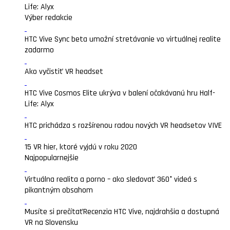
Life: Alyx
Výber redakcie
HTC Vive Sync beta umožní stretávanie vo virtuálnej realite
zadarmo
Ako vyčistiť VR headset
HTC Vive Cosmos Elite ukrýva v balení očakávanú hru Half-
Life: Alyx
HTC prichádza s rozšírenou radou nových VR headsetov VIVE
15 VR hier, ktoré vyjdú v roku 2020
Najpopularnejšie
Virtuálna realita a porno – ako sledovať 360° videá s
pikantným obsahom
Musíte si prečítať
Recenzia HTC Vive, najdrahšia a dostupná
VR na Slovensku