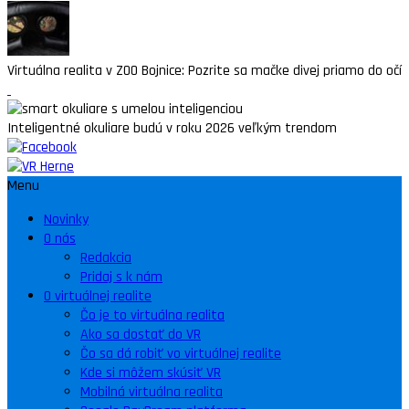
Virtuálna realita v ZOO Bojnice: Pozrite sa mačke divej priamo do očí
Inteligentné okuliare budú v roku 2026 veľkým trendom
Menu
Novinky
O nás
Redakcia
Pridaj s k nám
O virtuálnej realite
Čo je to virtuálna realita
Ako sa dostať do VR
Čo sa dá robiť vo virtuálnej realite
Kde si môžem skúsiť VR
Mobilná virtuálna realita