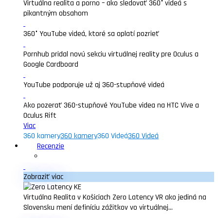
Virtuálna realita a porno – ako sledovať 360° videá s
pikantným obsahom
360° YouTube videá, ktoré sa oplatí pozrieť
Pornhub pridal novú sekciu virtuálnej reality pre Oculus a
Google Cardboard
YouTube podporuje už aj 360-stupňové videá
Ako pozerať 360-stupňové YouTube videa na HTC Vive a
Oculus Rift
Viac
360 kamery
360 kamery
360 Videá
360 Videá
Recenzie
Zobraziť viac
Virtuálna Realita v Košiciach Zero Latency VR ako jediná na
Slovensku mení definíciu zážitkov vo virtuálnej...