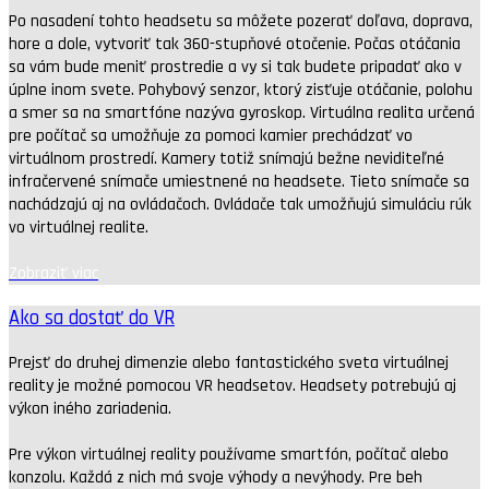
Po nasadení tohto headsetu sa môžete pozerať doľava, doprava,
hore a dole, vytvoriť tak 360-stupňové otočenie. Počas otáčania
sa vám bude meniť prostredie a vy si tak budete pripadať ako v
úplne inom svete. Pohybový senzor, ktorý zisťuje otáčanie, polohu
a smer sa na smartfóne nazýva gyroskop. Virtuálna realita určená
pre počítač sa umožňuje za pomoci kamier prechádzať vo
virtuálnom prostredí. Kamery totiž snímajú bežne neviditeľné
infračervené snímače umiestnené na headsete. Tieto snímače sa
nachádzajú aj na ovládačoch. Ovládače tak umožňujú simuláciu rúk
vo virtuálnej realite.
Zobraziť viac
Ako sa dostať do VR
Prejsť do druhej dimenzie alebo fantastického sveta virtuálnej
reality je možné pomocou VR headsetov. Headsety potrebujú aj
výkon iného zariadenia.
Pre výkon virtuálnej reality používame smartfón, počítač alebo
konzolu. Každá z nich má svoje výhody a nevýhody. Pre beh