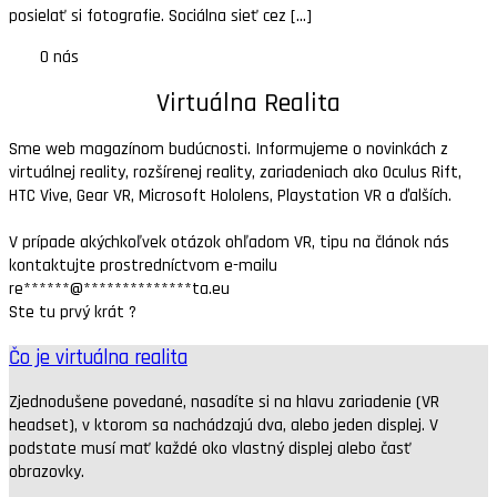
posielať si fotografie. Sociálna sieť cez [...]
O nás
Virtuálna Realita
Sme web magazínom budúcnosti. Informujeme o novinkách z
virtuálnej reality, rozšírenej reality, zariadeniach ako Oculus Rift,
HTC Vive, Gear VR, Microsoft Hololens, Playstation VR a ďalších.
V prípade akýchkoľvek otázok ohľadom VR, tipu na článok nás
kontaktujte prostredníctvom e-mailu
re
******
@
**************
ta.eu
Ste tu prvý krát ?
Čo je virtuálna realita
Zjednodušene povedané, nasadíte si na hlavu zariadenie (VR
headset), v ktorom sa nachádzajú dva, alebo jeden displej. V
podstate musí mať každé oko vlastný displej alebo časť
obrazovky.