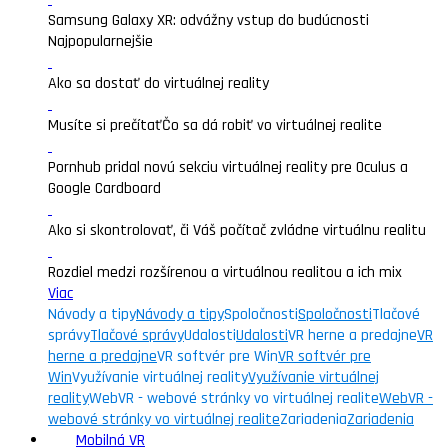
Samsung Galaxy XR: odvážny vstup do budúcnosti
Najpopularnejšie
Ako sa dostať do virtuálnej reality
Musíte si prečítať
Čo sa dá robiť vo virtuálnej realite
Pornhub pridal novú sekciu virtuálnej reality pre Oculus a
Google Cardboard
Ako si skontrolovať, či Váš počítač zvládne virtuálnu realitu
Rozdiel medzi rozšírenou a virtuálnou realitou a ich mix
Viac
Návody a tipy
Návody a tipy
Spoločnosti
Spoločnosti
Tlačové
správy
Tlačové správy
Udalosti
Udalosti
VR herne a predajne
VR
herne a predajne
VR softvér pre Win
VR softvér pre
Win
Využívanie virtuálnej reality
Využívanie virtuálnej
reality
WebVR - webové stránky vo virtuálnej realite
WebVR -
webové stránky vo virtuálnej realite
Zariadenia
Zariadenia
Mobilná VR