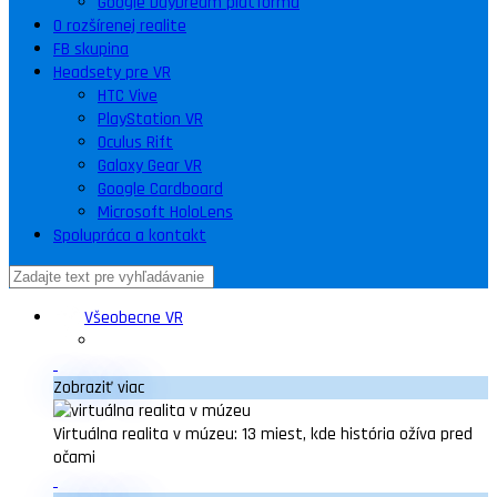
Google DayDream platforma
O rozšírenej realite
FB skupina
Headsety pre VR
HTC Vive
PlayStation VR
Oculus Rift
Galaxy Gear VR
Google Cardboard
Microsoft HoloLens
Spolupráca a kontakt
Všeobecne VR
Zobraziť viac
Virtuálna realita v múzeu: 13 miest, kde história ožíva pred
očami