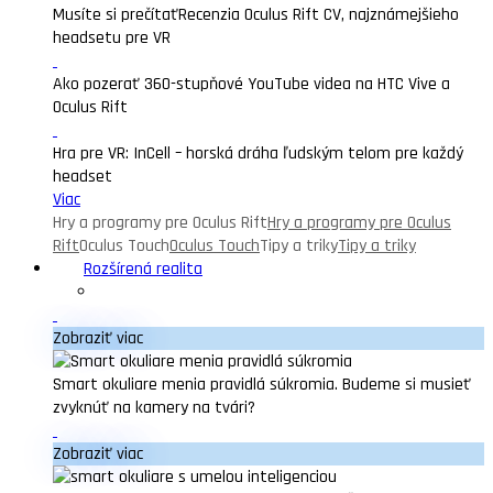
Musíte si prečítať
Recenzia Oculus Rift CV, najznámejšieho
headsetu pre VR
Ako pozerať 360-stupňové YouTube videa na HTC Vive a
Oculus Rift
Hra pre VR: InCell – horská dráha ľudským telom pre každý
headset
Viac
Hry a programy pre Oculus Rift
Hry a programy pre Oculus
Rift
Oculus Touch
Oculus Touch
Tipy a triky
Tipy a triky
Rozšírená realita
Zobraziť viac
Smart okuliare menia pravidlá súkromia. Budeme si musieť
zvyknúť na kamery na tvári?
Zobraziť viac