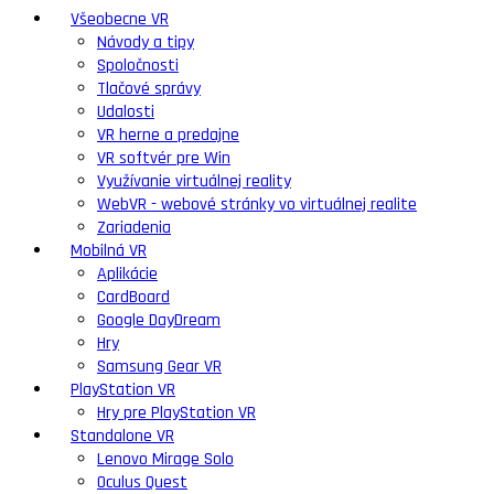
Všeobecne VR
Návody a tipy
Spoločnosti
Tlačové správy
Udalosti
VR herne a predajne
VR softvér pre Win
Využívanie virtuálnej reality
WebVR - webové stránky vo virtuálnej realite
Zariadenia
Mobilná VR
Aplikácie
CardBoard
Google DayDream
Hry
Samsung Gear VR
PlayStation VR
Hry pre PlayStation VR
Standalone VR
Lenovo Mirage Solo
Oculus Quest