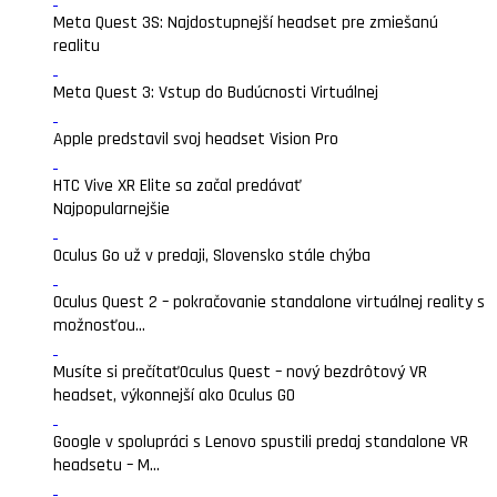
Meta Quest 3S: Najdostupnejší headset pre zmiešanú
realitu
Meta Quest 3: Vstup do Budúcnosti Virtuálnej
Apple predstavil svoj headset Vision Pro
HTC Vive XR Elite sa začal predávať
Najpopularnejšie
Oculus Go už v predaji, Slovensko stále chýba
Oculus Quest 2 – pokračovanie standalone virtuálnej reality s
možnosťou...
Musíte si prečítať
Oculus Quest – nový bezdrôtový VR
headset, výkonnejší ako Oculus GO
Google v spolupráci s Lenovo spustili predaj standalone VR
headsetu – M...