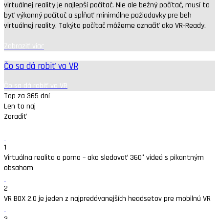
virtuálnej reality je najlepší počítač. Nie ale bežný počítač, musí to
byť výkonný počítač a spĺňať minimálne požiadavky pre beh
virtuálnej reality. Takýto počítač môžeme označiť ako VR-Ready.
Zobraziť viac
Čo sa dá robiť vo VR
Čo sa dá robiť vo VR
Top za 365 dní
Len to naj
Zoradiť
1
Virtuálna realita a porno – ako sledovať 360° videá s pikantným
obsahom
2
VR BOX 2.0 je jeden z najpredávanejších headsetov pre mobilnú VR