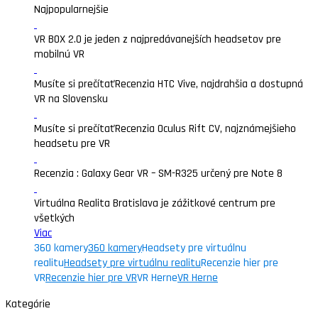
Najpopularnejšie
VR BOX 2.0 je jeden z najpredávanejších headsetov pre
mobilnú VR
Musíte si prečítať
Recenzia HTC Vive, najdrahšia a dostupná
VR na Slovensku
Musíte si prečítať
Recenzia Oculus Rift CV, najznámejšieho
headsetu pre VR
Recenzia : Galaxy Gear VR – SM-R325 určený pre Note 8
Virtuálna Realita Bratislava je zážitkové centrum pre
všetkých
Viac
360 kamery
360 kamery
Headsety pre virtuálnu
realitu
Headsety pre virtuálnu realitu
Recenzie hier pre
VR
Recenzie hier pre VR
VR Herne
VR Herne
Kategórie