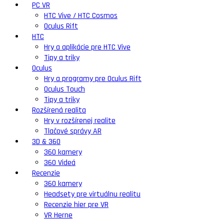
PC VR
HTC Vive / HTC Cosmos
Oculus Rift
HTC
Hry a aplikácie pre HTC Vive
Tipy a triky
Oculus
Hry a programy pre Oculus Rift
Oculus Touch
Tipy a triky
Rozšírená realita
Hry v rozšírenej realite
Tlačové správy AR
3D & 360
360 kamery
360 Videá
Recenzie
360 kamery
Headsety pre virtuálnu realitu
Recenzie hier pre VR
VR Herne