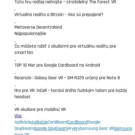
Túto hru radšej nehrajte – strašidelný The Forest VR
Virtualna realita a Bitcoin – Ako sú prepojené?
Metaverse Decentraland
Najpopularnejšie
Čo môžete robiť s okuliarmi pre virtuálnu realitu pre
smartfón
TOP 10 Hier pre Google Cardboard na Android
Recenzia : Galaxy Gear VR – SM-R325 určený pre Note 8
Hra pre VR: InCell – horská dráha ľudským telom pre každý
headset
VR okuliare pre mobilnú VR
Viac
Aplikácie
Aplikácie
CardBoard
CardBoard
Google
DayDream
Google DayDream
Hry
Hry
Samsung Gear VR
Samsung
Gear VR