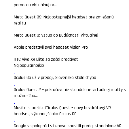
pomocou virtuálnej re...
Meta Quest 3S: Najdostupnejší headset pre zmiešanú
realitu
Meta Quest 3: Vstup do Budúcnosti Virtuálnej
Apple predstavil svoj headset Vision Pro
HTC Vive XR Elite sa začal predávať
Najpopularnejšie
Oculus Go už v predaji, Slovensko stále chýba
Oculus Quest 2 – pokračovanie standalone virtuálnej reality s
možnosťou...
Musíte si prečítať
Oculus Quest – nový bezdrôtový VR
headset, výkonnejší ako Oculus GO
Google v spolupráci s Lenovo spustili predaj standalone VR