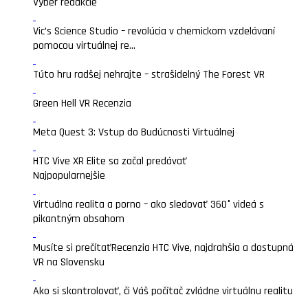
Výber redakcie
Vic’s Science Studio – revolúcia v chemickom vzdelávaní
pomocou virtuálnej re...
Túto hru radšej nehrajte – strašidelný The Forest VR
Green Hell VR Recenzia
Meta Quest 3: Vstup do Budúcnosti Virtuálnej
HTC Vive XR Elite sa začal predávať
Najpopularnejšie
Virtuálna realita a porno – ako sledovať 360° videá s
pikantným obsahom
Musíte si prečítať
Recenzia HTC Vive, najdrahšia a dostupná
VR na Slovensku
Ako si skontrolovať, či Váš počítač zvládne virtuálnu realitu