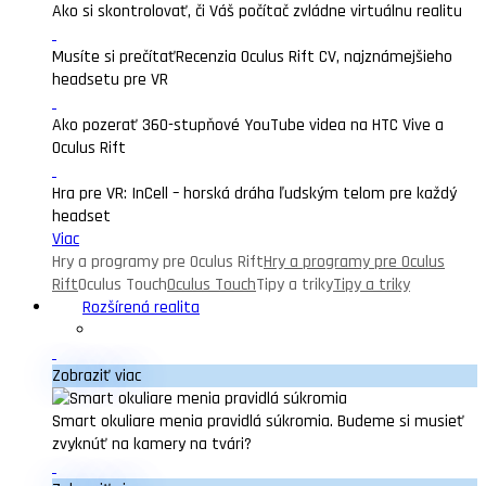
Ako si skontrolovať, či Váš počítač zvládne virtuálnu realitu
Musíte si prečítať
Recenzia Oculus Rift CV, najznámejšieho
headsetu pre VR
Ako pozerať 360-stupňové YouTube videa na HTC Vive a
Oculus Rift
Hra pre VR: InCell – horská dráha ľudským telom pre každý
headset
Viac
Hry a programy pre Oculus Rift
Hry a programy pre Oculus
Rift
Oculus Touch
Oculus Touch
Tipy a triky
Tipy a triky
Rozšírená realita
Zobraziť viac
Smart okuliare menia pravidlá súkromia. Budeme si musieť
zvyknúť na kamery na tvári?