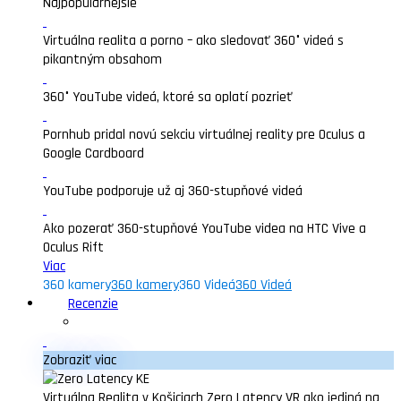
Najpopularnejšie
Virtuálna realita a porno – ako sledovať 360° videá s
pikantným obsahom
360° YouTube videá, ktoré sa oplatí pozrieť
Pornhub pridal novú sekciu virtuálnej reality pre Oculus a
Google Cardboard
YouTube podporuje už aj 360-stupňové videá
Ako pozerať 360-stupňové YouTube videa na HTC Vive a
Oculus Rift
Viac
360 kamery
360 kamery
360 Videá
360 Videá
Recenzie
Zobraziť viac
Virtuálna Realita v Košiciach Zero Latency VR ako jediná na