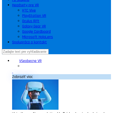
Headsety pre VR
HTC Vive
PlayStation VR
Oculus Rift
Galaxy Gear VR
Google Cardboard
Microsoft HoloLens
Spolupráca a kontakt
Všeobecne VR
Zobraziť viac