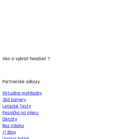
Ako si vybrať headset ?
Partnerské odkazy
Virtuálne prehliadky
360 kamery
Letecké Testy
Pesnička na mieru
Diktáty
Bez mlieka
IT Blog
Úprava fotiek