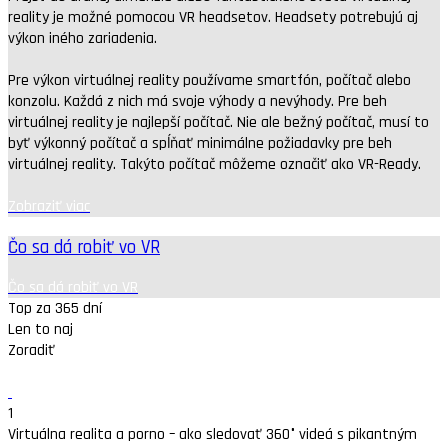
reality je možné pomocou VR headsetov. Headsety potrebujú aj
výkon iného zariadenia.
Pre výkon virtuálnej reality používame smartfón, počítač alebo
konzolu. Každá z nich má svoje výhody a nevýhody. Pre beh
virtuálnej reality je najlepší počítač. Nie ale bežný počítač, musí to
byť výkonný počítač a spĺňať minimálne požiadavky pre beh
virtuálnej reality. Takýto počítač môžeme označiť ako VR-Ready.
Zobraziť viac
Čo sa dá robiť vo VR
Čo sa dá robiť vo VR
Top za 365 dní
Len to naj
Zoradiť
1
Virtuálna realita a porno – ako sledovať 360° videá s pikantným