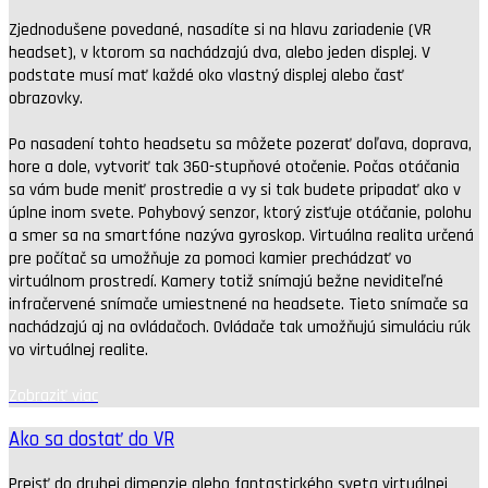
Zjednodušene povedané, nasadíte si na hlavu zariadenie (VR
headset), v ktorom sa nachádzajú dva, alebo jeden displej. V
podstate musí mať každé oko vlastný displej alebo časť
obrazovky.
Po nasadení tohto headsetu sa môžete pozerať doľava, doprava,
hore a dole, vytvoriť tak 360-stupňové otočenie. Počas otáčania
sa vám bude meniť prostredie a vy si tak budete pripadať ako v
úplne inom svete. Pohybový senzor, ktorý zisťuje otáčanie, polohu
a smer sa na smartfóne nazýva gyroskop. Virtuálna realita určená
pre počítač sa umožňuje za pomoci kamier prechádzať vo
virtuálnom prostredí. Kamery totiž snímajú bežne neviditeľné
infračervené snímače umiestnené na headsete. Tieto snímače sa
nachádzajú aj na ovládačoch. Ovládače tak umožňujú simuláciu rúk
vo virtuálnej realite.
Zobraziť viac
Ako sa dostať do VR
Prejsť do druhej dimenzie alebo fantastického sveta virtuálnej