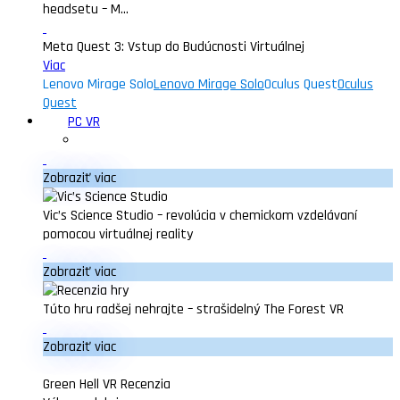
headsetu – M...
Meta Quest 3: Vstup do Budúcnosti Virtuálnej
Viac
Lenovo Mirage Solo
Lenovo Mirage Solo
Oculus Quest
Oculus
Quest
PC VR
Zobraziť viac
Vic’s Science Studio – revolúcia v chemickom vzdelávaní
pomocou virtuálnej reality
Zobraziť viac
Túto hru radšej nehrajte – strašidelný The Forest VR
Zobraziť viac
Green Hell VR Recenzia