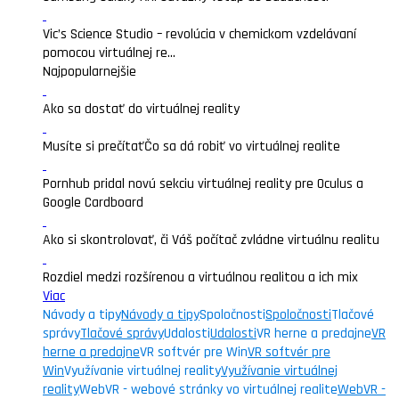
Vic’s Science Studio – revolúcia v chemickom vzdelávaní
pomocou virtuálnej re...
Najpopularnejšie
Ako sa dostať do virtuálnej reality
Musíte si prečítať
Čo sa dá robiť vo virtuálnej realite
Pornhub pridal novú sekciu virtuálnej reality pre Oculus a
Google Cardboard
Ako si skontrolovať, či Váš počítač zvládne virtuálnu realitu
Rozdiel medzi rozšírenou a virtuálnou realitou a ich mix
Viac
Návody a tipy
Návody a tipy
Spoločnosti
Spoločnosti
Tlačové
správy
Tlačové správy
Udalosti
Udalosti
VR herne a predajne
VR
herne a predajne
VR softvér pre Win
VR softvér pre
Win
Využívanie virtuálnej reality
Využívanie virtuálnej
reality
WebVR - webové stránky vo virtuálnej realite
WebVR -