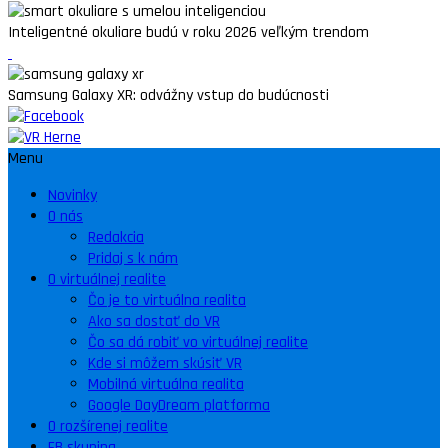
Inteligentné okuliare budú v roku 2026 veľkým trendom
Samsung Galaxy XR: odvážny vstup do budúcnosti
Menu
Novinky
O nás
Redakcia
Pridaj s k nám
O virtuálnej realite
Čo je to virtuálna realita
Ako sa dostať do VR
Čo sa dá robiť vo virtuálnej realite
Kde si môžem skúsiť VR
Mobilná virtuálna realita
Google DayDream platforma
O rozšírenej realite
FB skupina