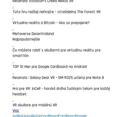
Recenzia: Assassin’s Creed Nexus VR
Túto hru radšej nehrajte – strašidelný The Forest VR
Virtualna realita a Bitcoin – Ako sú prepojené?
Metaverse Decentraland
Najpopularnejšie
Čo môžete robiť s okuliarmi pre virtuálnu realitu pre
smartfón
TOP 10 Hier pre Google Cardboard na Android
Recenzia : Galaxy Gear VR – SM-R325 určený pre Note 8
Hra pre VR: InCell – horská dráha ľudským telom pre každý
headset
VR okuliare pre mobilnú VR
Viac
Aplikácie
Aplikácie
CardBoard
CardBoard
Google