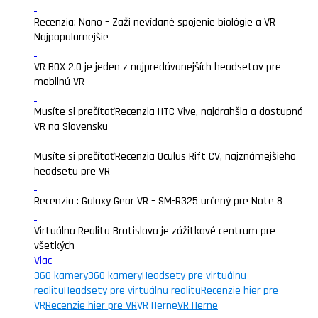
Recenzia: Nano – Zaži nevídané spojenie biológie a VR
Najpopularnejšie
VR BOX 2.0 je jeden z najpredávanejších headsetov pre
mobilnú VR
Musíte si prečítať
Recenzia HTC Vive, najdrahšia a dostupná
VR na Slovensku
Musíte si prečítať
Recenzia Oculus Rift CV, najznámejšieho
headsetu pre VR
Recenzia : Galaxy Gear VR – SM-R325 určený pre Note 8
Virtuálna Realita Bratislava je zážitkové centrum pre
všetkých
Viac
360 kamery
360 kamery
Headsety pre virtuálnu
realitu
Headsety pre virtuálnu realitu
Recenzie hier pre
VR
Recenzie hier pre VR
VR Herne
VR Herne