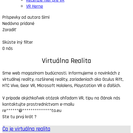
Recenzie hier pre VR
VR Herne
Príspevky od autora Simi
Nedávno pridané
Zoradiť
Skúste iný filter
O nás
Virtuálna Realita
Sme web magazínom budúcnosti. Informujeme o novinkách z
virtuálnej reality, rozšírenej reality, zariadeniach ako Oculus Rift,
HTC Vive, Gear VR, Microsoft Hololens, Playstation VR a ďalších.
V prípade akýchkoľvek otázok ohľadom VR, tipu na článok nás
kontaktujte prostredníctvom e-mailu
re
******
@
**************
ta.eu
Ste tu prvý krát ?
Čo je virtuálna realita