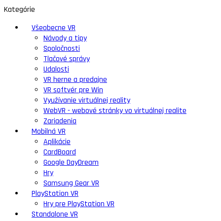
Kategórie
Všeobecne VR
Návody a tipy
Spoločnosti
Tlačové správy
Udalosti
VR herne a predajne
VR softvér pre Win
Využívanie virtuálnej reality
WebVR - webové stránky vo virtuálnej realite
Zariadenia
Mobilná VR
Aplikácie
CardBoard
Google DayDream
Hry
Samsung Gear VR
PlayStation VR
Hry pre PlayStation VR
Standalone VR