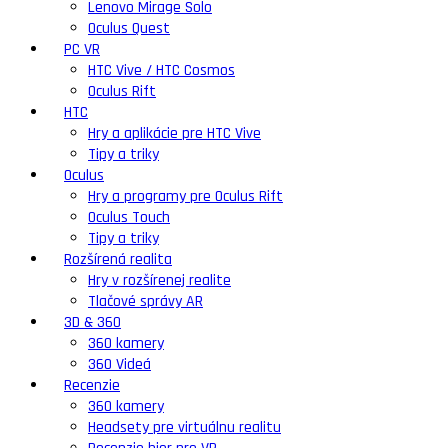
Lenovo Mirage Solo
Oculus Quest
PC VR
HTC Vive / HTC Cosmos
Oculus Rift
HTC
Hry a aplikácie pre HTC Vive
Tipy a triky
Oculus
Hry a programy pre Oculus Rift
Oculus Touch
Tipy a triky
Rozšírená realita
Hry v rozšírenej realite
Tlačové správy AR
3D & 360
360 kamery
360 Videá
Recenzie
360 kamery
Headsety pre virtuálnu realitu