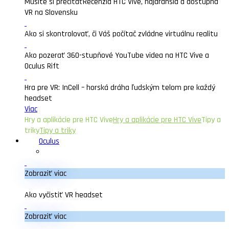
Musíte si prečítať
Recenzia HTC Vive, najdrahšia a dostupná
VR na Slovensku
Ako si skontrolovať, či Váš počítač zvládne virtuálnu realitu
Ako pozerať 360-stupňové YouTube videa na HTC Vive a
Oculus Rift
Hra pre VR: InCell – horská dráha ľudským telom pre každý
headset
Viac
Hry a aplikácie pre HTC Vive
Hry a aplikácie pre HTC Vive
Tipy a
triky
Tipy a triky
Oculus
Zobraziť viac
Ako vyčistiť VR headset
Zobraziť viac