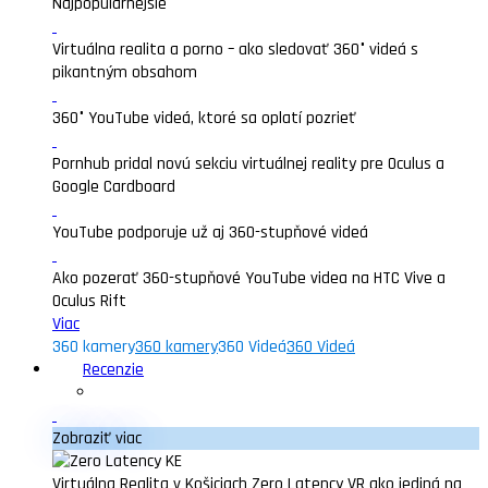
Najpopularnejšie
Virtuálna realita a porno – ako sledovať 360° videá s
pikantným obsahom
360° YouTube videá, ktoré sa oplatí pozrieť
Pornhub pridal novú sekciu virtuálnej reality pre Oculus a
Google Cardboard
YouTube podporuje už aj 360-stupňové videá
Ako pozerať 360-stupňové YouTube videa na HTC Vive a
Oculus Rift
Viac
360 kamery
360 kamery
360 Videá
360 Videá
Recenzie
Zobraziť viac
Virtuálna Realita v Košiciach Zero Latency VR ako jediná na