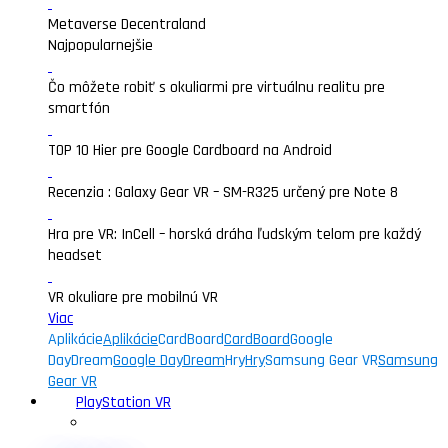
Metaverse Decentraland
Najpopularnejšie
Čo môžete robiť s okuliarmi pre virtuálnu realitu pre
smartfón
TOP 10 Hier pre Google Cardboard na Android
Recenzia : Galaxy Gear VR – SM-R325 určený pre Note 8
Hra pre VR: InCell – horská dráha ľudským telom pre každý
headset
VR okuliare pre mobilnú VR
Viac
Aplikácie
Aplikácie
CardBoard
CardBoard
Google
DayDream
Google DayDream
Hry
Hry
Samsung Gear VR
Samsung
Gear VR
PlayStation VR