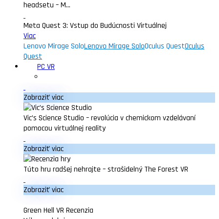
headsetu – M...
Meta Quest 3: Vstup do Budúcnosti Virtuálnej
Viac
Lenovo Mirage Solo
Lenovo Mirage Solo
Oculus Quest
Oculus
Quest
PC VR
Zobraziť viac
Vic’s Science Studio – revolúcia v chemickom vzdelávaní
pomocou virtuálnej reality
Zobraziť viac
Túto hru radšej nehrajte – strašidelný The Forest VR
Zobraziť viac
Green Hell VR Recenzia