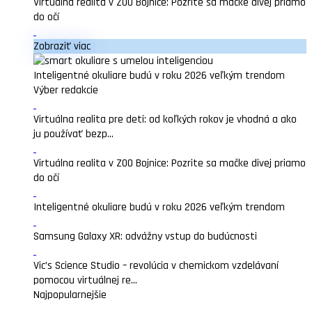
Virtuálna realita v ZOO Bojnice: Pozrite sa mačke divej priamo
do očí
Zobraziť viac
Inteligentné okuliare budú v roku 2026 veľkým trendom
Výber redakcie
Virtuálna realita pre deti: od koľkých rokov je vhodná a ako
ju používať bezp...
Virtuálna realita v ZOO Bojnice: Pozrite sa mačke divej priamo
do očí
Inteligentné okuliare budú v roku 2026 veľkým trendom
Samsung Galaxy XR: odvážny vstup do budúcnosti
Vic’s Science Studio – revolúcia v chemickom vzdelávaní
pomocou virtuálnej re...
Najpopularnejšie