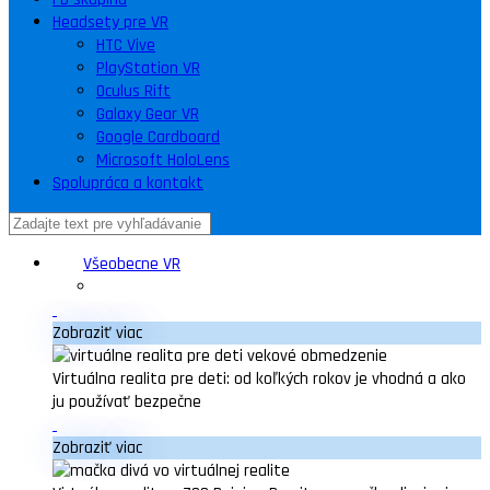
Headsety pre VR
HTC Vive
PlayStation VR
Oculus Rift
Galaxy Gear VR
Google Cardboard
Microsoft HoloLens
Spolupráca a kontakt
Všeobecne VR
Zobraziť viac
Virtuálna realita pre deti: od koľkých rokov je vhodná a ako
ju používať bezpečne
Zobraziť viac