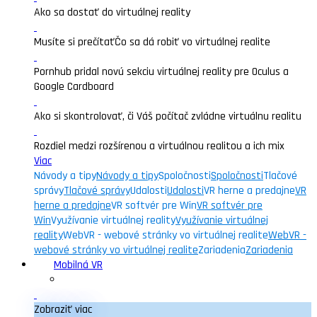
Ako sa dostať do virtuálnej reality
Musíte si prečítať
Čo sa dá robiť vo virtuálnej realite
Pornhub pridal novú sekciu virtuálnej reality pre Oculus a
Google Cardboard
Ako si skontrolovať, či Váš počítač zvládne virtuálnu realitu
Rozdiel medzi rozšírenou a virtuálnou realitou a ich mix
Viac
Návody a tipy
Návody a tipy
Spoločnosti
Spoločnosti
Tlačové
správy
Tlačové správy
Udalosti
Udalosti
VR herne a predajne
VR
herne a predajne
VR softvér pre Win
VR softvér pre
Win
Využívanie virtuálnej reality
Využívanie virtuálnej
reality
WebVR - webové stránky vo virtuálnej realite
WebVR -
webové stránky vo virtuálnej realite
Zariadenia
Zariadenia
Mobilná VR
Zobraziť viac