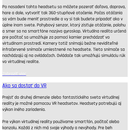
Po nasadení tohto headsetu sa môžete pozerať doľava, doprava,
hore a dole, vytvoriť tak 360-stupňové otočenie. Počas otáčania
sa vám bude meniť prostredie a vy si tak budete pripadať ako v
úplne inom svete. Pohybový senzor, ktorý zisťuje otáčanie, polohu
a smer sa na smartfóne nazýva gyroskop. Virtuálna realita určená
pre počítač sa umožňuje za pomoci kamier prechádzať vo
virtuálnom prostredí. Kamery totiž snímajú bežne neviditeľné
infračervené snímače umiestnené na headsete. Tieto snímače sa
nachádzajú aj na ovládačoch. Ovládače tak umožňujú simuláciu rúk
vo virtuálnej realite.
Zobraziť viac
Ako sa dostať do VR
Prejsť do druhej dimenzie alebo fantastického sveta virtuálnej
reality je možné pomocou VR headsetov. Headsety potrebujú aj
výkon iného zariadenia.
Pre výkon virtuálnej reality používame smartfón, počítač alebo
konzolu. Každá z nich má svoje výhody a nevýhody. Pre beh