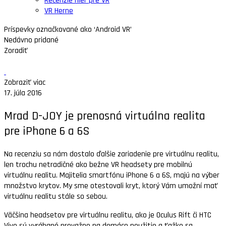
Recenzie hier pre VR
VR Herne
Príspevky označkované ako ‘Android VR’
Nedávno pridané
Zoradiť
Zobraziť viac
17. júla 2016
Mrad D-JOY je prenosná virtuálna realita
pre iPhone 6 a 6S
Na recenziu sa nám dostalo ďalšie zariadenie pre virtuálnu realitu,
len trochu netradičné ako bežne VR headsety pre mobilnú
virtuálnu realitu. Majitelia smartfónu iPhone 6 a 6S, majú na výber
množstvo krytov. My sme otestovali kryt, ktorý Vám umožní mať
virtuálnu realitu stále so sebou.
Väčšina headsetov pre virtuálnu realitu, ako je Oculus Rift či HTC
Vive sú vyrábané prevažne na domáce použitie a ťažko sa