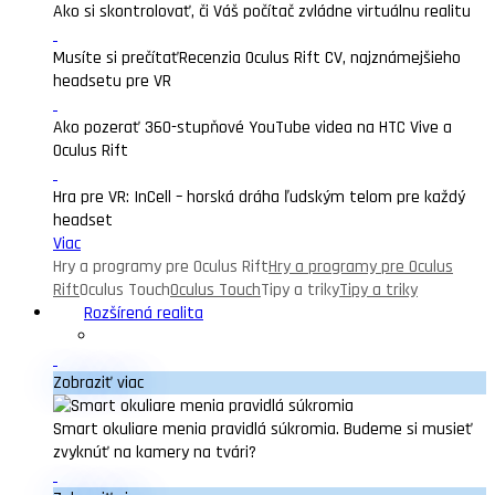
Ako si skontrolovať, či Váš počítač zvládne virtuálnu realitu
Musíte si prečítať
Recenzia Oculus Rift CV, najznámejšieho
headsetu pre VR
Ako pozerať 360-stupňové YouTube videa na HTC Vive a
Oculus Rift
Hra pre VR: InCell – horská dráha ľudským telom pre každý
headset
Viac
Hry a programy pre Oculus Rift
Hry a programy pre Oculus
Rift
Oculus Touch
Oculus Touch
Tipy a triky
Tipy a triky
Rozšírená realita
Zobraziť viac
Smart okuliare menia pravidlá súkromia. Budeme si musieť
zvyknúť na kamery na tvári?