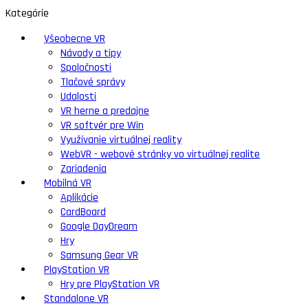
Kategórie
Všeobecne VR
Návody a tipy
Spoločnosti
Tlačové správy
Udalosti
VR herne a predajne
VR softvér pre Win
Využívanie virtuálnej reality
WebVR - webové stránky vo virtuálnej realite
Zariadenia
Mobilná VR
Aplikácie
CardBoard
Google DayDream
Hry
Samsung Gear VR
PlayStation VR
Hry pre PlayStation VR
Standalone VR