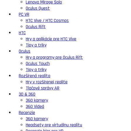
Lenovo Mirage Solo
Oculus Quest
PC VR
HTC Vive / HTC Cosmos
Oculus Rift
HTC
Hry a aplikácie pre HTC Vive
Tipy a triky
Oculus
Hry a programy pre Oculus Rift
Oculus Touch
Tipy a triky
Rozšírená realita
Hry v rozšírenej realite
Tlačové správy AR
3D & 360
360 kamery
360 Videá
Recenzie
360 kamery
Headsety pre virtuálnu realitu