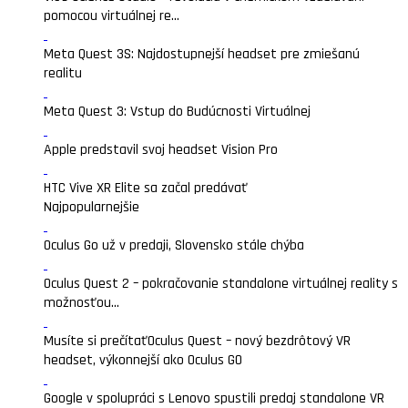
pomocou virtuálnej re...
Meta Quest 3S: Najdostupnejší headset pre zmiešanú
realitu
Meta Quest 3: Vstup do Budúcnosti Virtuálnej
Apple predstavil svoj headset Vision Pro
HTC Vive XR Elite sa začal predávať
Najpopularnejšie
Oculus Go už v predaji, Slovensko stále chýba
Oculus Quest 2 – pokračovanie standalone virtuálnej reality s
možnosťou...
Musíte si prečítať
Oculus Quest – nový bezdrôtový VR
headset, výkonnejší ako Oculus GO
Google v spolupráci s Lenovo spustili predaj standalone VR