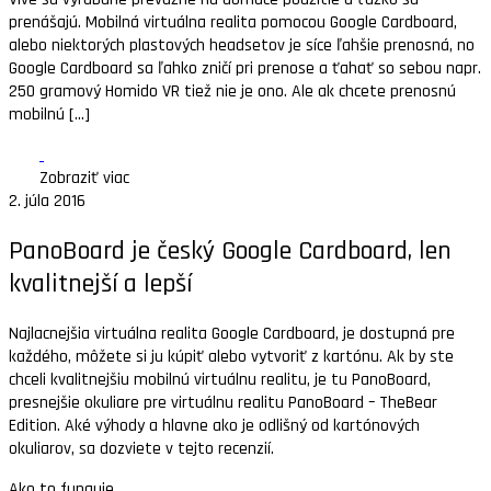
prenášajú. Mobilná virtuálna realita pomocou Google Cardboard,
alebo niektorých plastových headsetov je síce ľahšie prenosná, no
Google Cardboard sa ľahko zničí pri prenose a ťahať so sebou napr.
250 gramový Homido VR tiež nie je ono. Ale ak chcete prenosnú
mobilnú [...]
Zobraziť viac
2. júla 2016
PanoBoard je český Google Cardboard, len
kvalitnejší a lepší
Najlacnejšia virtuálna realita Google Cardboard, je dostupná pre
každého, môžete si ju kúpiť alebo vytvoriť z kartónu. Ak by ste
chceli kvalitnejšiu mobilnú virtuálnu realitu, je tu PanoBoard,
presnejšie okuliare pre virtuálnu realitu PanoBoard – TheBear
Edition. Aké výhody a hlavne ako je odlišný od kartónových
okuliarov, sa dozviete v tejto recenzií.
Ako to funguje