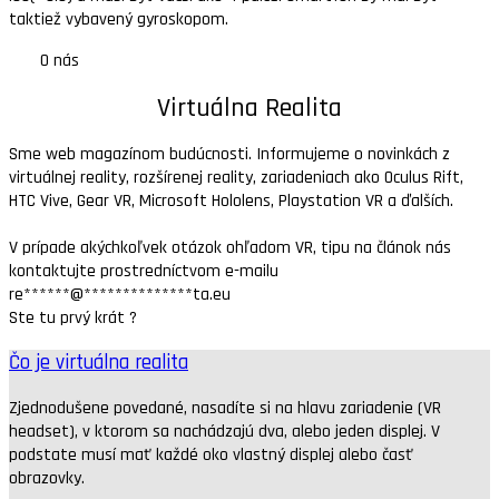
taktiež vybavený gyroskopom.
O nás
Virtuálna Realita
Sme web magazínom budúcnosti. Informujeme o novinkách z
virtuálnej reality, rozšírenej reality, zariadeniach ako Oculus Rift,
HTC Vive, Gear VR, Microsoft Hololens, Playstation VR a ďalších.
V prípade akýchkoľvek otázok ohľadom VR, tipu na článok nás
kontaktujte prostredníctvom e-mailu
re
******
@
**************
ta.eu
Ste tu prvý krát ?
Čo je virtuálna realita
Zjednodušene povedané, nasadíte si na hlavu zariadenie (VR
headset), v ktorom sa nachádzajú dva, alebo jeden displej. V
podstate musí mať každé oko vlastný displej alebo časť
obrazovky.