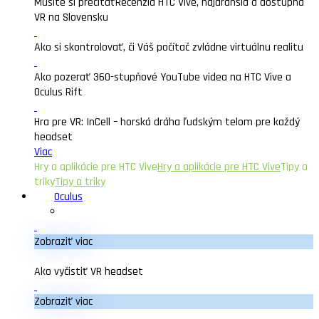
Musíte si prečítať
Recenzia HTC Vive, najdrahšia a dostupná
VR na Slovensku
Ako si skontrolovať, či Váš počítač zvládne virtuálnu realitu
Ako pozerať 360-stupňové YouTube videa na HTC Vive a
Oculus Rift
Hra pre VR: InCell – horská dráha ľudským telom pre každý
headset
Viac
Hry a aplikácie pre HTC Vive
Hry a aplikácie pre HTC Vive
Tipy a
triky
Tipy a triky
Oculus
Zobraziť viac
Ako vyčistiť VR headset
Zobraziť viac