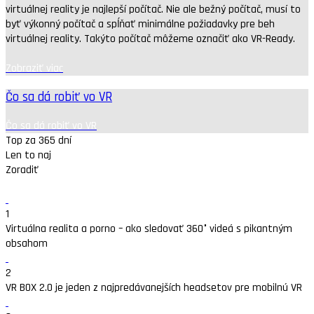
virtuálnej reality je najlepší počítač. Nie ale bežný počítač, musí to
byť výkonný počítač a spĺňať minimálne požiadavky pre beh
virtuálnej reality. Takýto počítač môžeme označiť ako VR-Ready.
Zobraziť viac
Čo sa dá robiť vo VR
Čo sa dá robiť vo VR
Top za 365 dní
Len to naj
Zoradiť
1
Virtuálna realita a porno – ako sledovať 360° videá s pikantným
obsahom
2
VR BOX 2.0 je jeden z najpredávanejších headsetov pre mobilnú VR