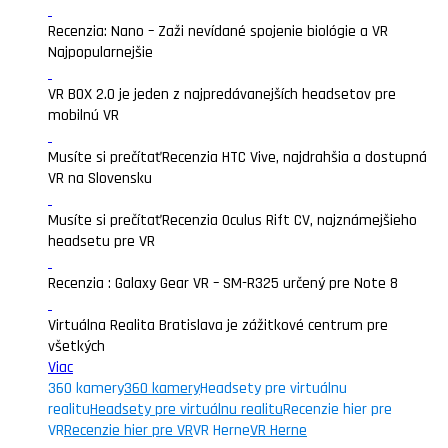
Recenzia: Nano – Zaži nevídané spojenie biológie a VR
Najpopularnejšie
VR BOX 2.0 je jeden z najpredávanejších headsetov pre
mobilnú VR
Musíte si prečítať
Recenzia HTC Vive, najdrahšia a dostupná
VR na Slovensku
Musíte si prečítať
Recenzia Oculus Rift CV, najznámejšieho
headsetu pre VR
Recenzia : Galaxy Gear VR – SM-R325 určený pre Note 8
Virtuálna Realita Bratislava je zážitkové centrum pre
všetkých
Viac
360 kamery
360 kamery
Headsety pre virtuálnu
realitu
Headsety pre virtuálnu realitu
Recenzie hier pre
VR
Recenzie hier pre VR
VR Herne
VR Herne