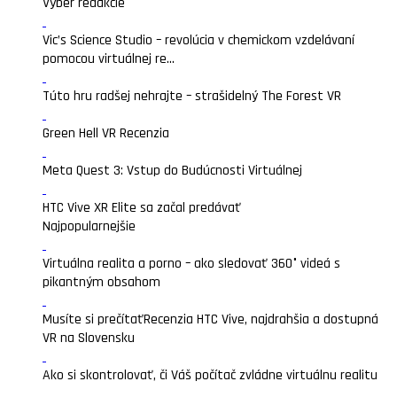
Výber redakcie
Vic’s Science Studio – revolúcia v chemickom vzdelávaní
pomocou virtuálnej re...
Túto hru radšej nehrajte – strašidelný The Forest VR
Green Hell VR Recenzia
Meta Quest 3: Vstup do Budúcnosti Virtuálnej
HTC Vive XR Elite sa začal predávať
Najpopularnejšie
Virtuálna realita a porno – ako sledovať 360° videá s
pikantným obsahom
Musíte si prečítať
Recenzia HTC Vive, najdrahšia a dostupná
VR na Slovensku
Ako si skontrolovať, či Váš počítač zvládne virtuálnu realitu