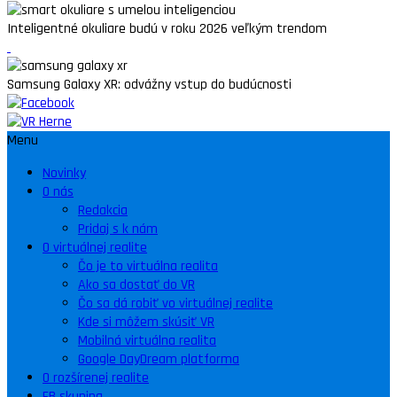
Inteligentné okuliare budú v roku 2026 veľkým trendom
Samsung Galaxy XR: odvážny vstup do budúcnosti
Menu
Novinky
O nás
Redakcia
Pridaj s k nám
O virtuálnej realite
Čo je to virtuálna realita
Ako sa dostať do VR
Čo sa dá robiť vo virtuálnej realite
Kde si môžem skúsiť VR
Mobilná virtuálna realita
Google DayDream platforma
O rozšírenej realite
FB skupina