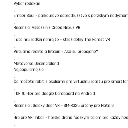
Výber redakcie
Ember Soul – parkourové dobrodružstvo s perzským nádycho
Recenzia: Assassin’s Creed Nexus VR
Túto hru radšej nehrajte – strašidelný The Forest VR
Virtualna realita a Bitcoin – Ako sú prepojené?
Metaverse Decentraland
Najpopularnejšie
Čo môžete robiť s okuliarmi pre virtuálnu realitu pre smartfó
TOP 10 Hier pre Google Cardboard na Android
Recenzia : Galaxy Gear VR – SM-R325 určený pre Note 8
Hra pre VR: InCell – horská dráha ľudským telom pre každý he