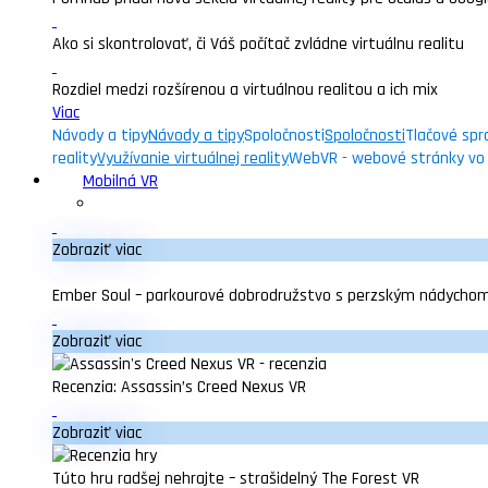
Ako si skontrolovať, či Váš počítač zvládne virtuálnu realitu
Rozdiel medzi rozšírenou a virtuálnou realitou a ich mix
Viac
Návody a tipy
Návody a tipy
Spoločnosti
Spoločnosti
Tlačové spr
reality
Využívanie virtuálnej reality
WebVR - webové stránky vo v
Mobilná VR
Zobraziť viac
Ember Soul – parkourové dobrodružstvo s perzským nádycho
Zobraziť viac
Recenzia: Assassin’s Creed Nexus VR
Zobraziť viac
Túto hru radšej nehrajte – strašidelný The Forest VR