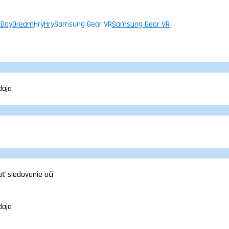
 DayDream
Hry
Hry
Samsung Gear VR
Samsung Gear VR
daja
ť sledovanie očí
daja