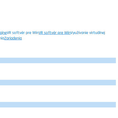
ajne
VR softvér pre Win
VR softvér pre Win
Využívanie virtuálnej
nia
Zariadenia