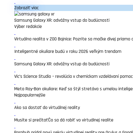
Zobraziť viac
Samsung Galaxy XR: odvážny vstup do budúcnosti
Výber redakcie
Virtuálna realita v ZOO Bojnice: Pozrite sa mačke divej priamo 
Inteligentné okuliare budú v roku 2026 veľkým trendom
Samsung Galaxy XR: odvážny vstup do budúcnosti
Vic’s Science Studio – revolúcia v chemickom vzdelávaní pomocou
Meta Ray-Ban okuliare: Keď sa štýl stretáva s umelou intelige
Najpopularnejšie
Ako sa dostať do virtuálnej reality
Musíte si prečítať
Čo sa dá robiť vo virtuálnej realite
Pornhub pridal novú sekciu virtuálnej reality pre Oculus a Goo