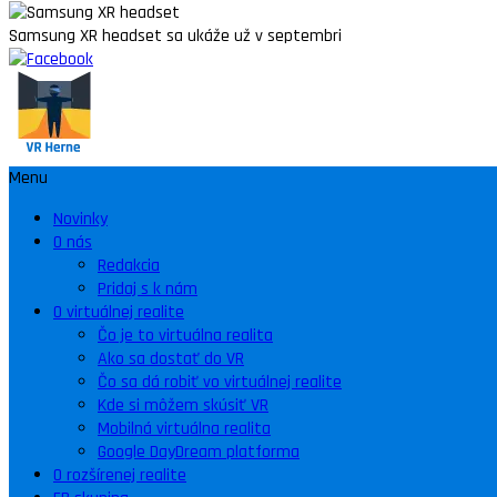
Samsung XR headset sa ukáže už v septembri
Menu
Novinky
O nás
Redakcia
Pridaj s k nám
O virtuálnej realite
Čo je to virtuálna realita
Ako sa dostať do VR
Čo sa dá robiť vo virtuálnej realite
Kde si môžem skúsiť VR
Mobilná virtuálna realita
Google DayDream platforma
O rozšírenej realite