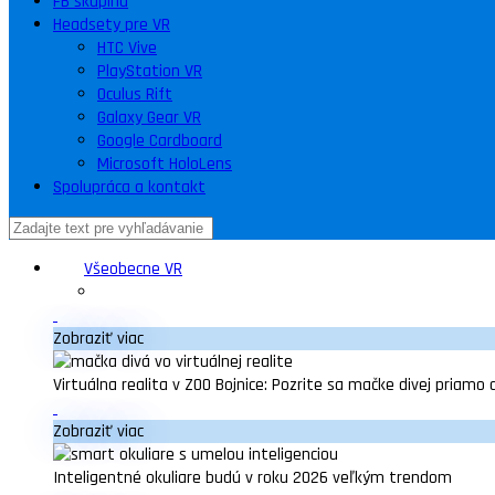
FB skupina
Headsety pre VR
HTC Vive
PlayStation VR
Oculus Rift
Galaxy Gear VR
Google Cardboard
Microsoft HoloLens
Spolupráca a kontakt
Všeobecne VR
Zobraziť viac
Virtuálna realita v ZOO Bojnice: Pozrite sa mačke divej priamo 
Zobraziť viac
Inteligentné okuliare budú v roku 2026 veľkým trendom