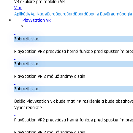
VR okuliare pre mobilnú VR
Viac
Aplikácie
Aplikácie
CardBoard
CardBoard
Google DayDream
Google
PlayStation VR
Zobraziť viac
PlayStation VR2 predvádza herné funkcie pred spustením pre
Zobraziť viac
PlayStation VR 2 má už známy dizajn
Zobraziť viac
Ďalšia PlayStation VR bude mať 4K rozlíšenie a bude obsahova
Výber redakcie
PlayStation VR2 predvádza herné funkcie pred spustením pre
PlayStation VR 2 má už známy dizajn