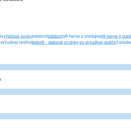
ávy
Tlačové správy
Udalosti
Udalosti
VR herne a predajne
VR herne a pred
irtuálnej realite
WebVR - webové stránky vo virtuálnej realite
Zariade
m