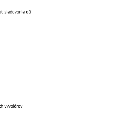
ť sledovanie očí
ch vývojárov