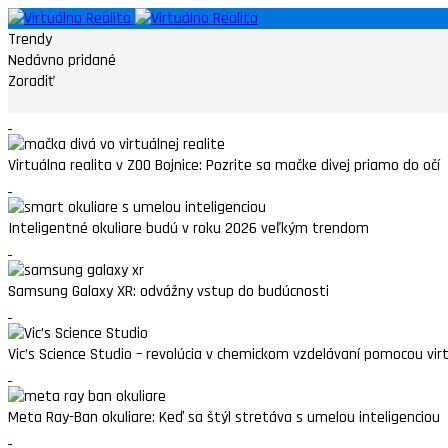
Trendy
Nedávno pridané
Zoradiť
Virtuálna realita v ZOO Bojnice: Pozrite sa mačke divej priamo do očí
Inteligentné okuliare budú v roku 2026 veľkým trendom
Samsung Galaxy XR: odvážny vstup do budúcnosti
Vic’s Science Studio – revolúcia v chemickom vzdelávaní pomocou virtu
Meta Ray-Ban okuliare: Keď sa štýl stretáva s umelou inteligenciou