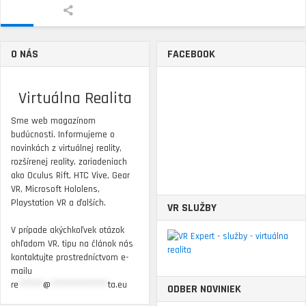
O NÁS
FACEBOOK
Virtuálna Realita
Sme web magazínom
budúcnosti. Informujeme o
novinkách z virtuálnej reality,
rozšírenej reality, zariadeniach
ako Oculus Rift, HTC Vive, Gear
VR, Microsoft Hololens,
Playstation VR a ďalších.
VR SLUŽBY
V prípade akýchkoľvek otázok
ohľadom VR, tipu na článok nás
kontaktujte prostredníctvom e-
mailu
re
******
@
**************
ta.eu
ODBER NOVINIEK