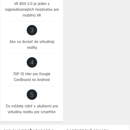
VR BOX 2.0 je jeden z
najpredávanejších headsetov pre
mobilnú VR
3
Ako sa dostať do virtuálnej
reality
4
TOP 10 Hier pre Google
Cardboard na Android
5
Čo môžete robiť s okuliarmi pre
virtuálnu realitu pre smartfón