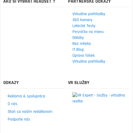
AKO SI VYBRAŤ HEADSET ?
PARTNERSKÉ ODKAZY
Virtuálne prehliadky
360 kamery
Letecké Testy
Pesnička na mieru
Diktáty
Bez mlieka
IT Blog
Úprava fotiek
Virtuálne prehliadky
ODKAZY
VR SLUŽBY
Reklama & spolupráca
O nás
Staň sa naším redaktorom
Podporte nás