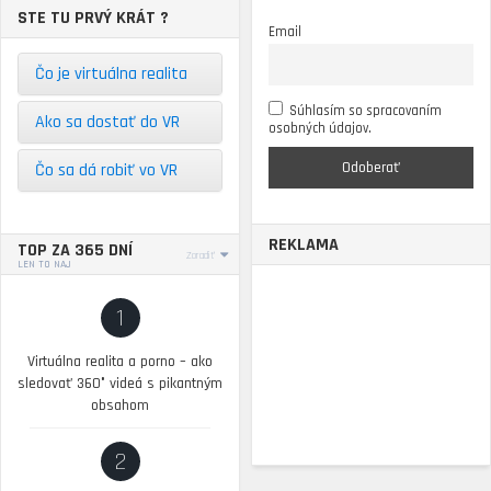
STE TU PRVÝ KRÁT ?
Email
Čo je virtuálna realita
Súhlasím so spracovaním
Ako sa dostať do VR
osobných údajov.
Čo sa dá robiť vo VR
REKLAMA
TOP ZA 365 DNÍ
Zoradiť
LEN TO NAJ
1
Virtuálna realita a porno – ako
sledovať 360° videá s pikantným
obsahom
2