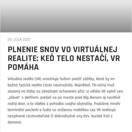
28. JÚLA 2025
PLNENIE SNOV VO VIRTUÁLNEJ
REALITE: KEĎ TELO NESTAČÍ, VR
POMÁHA
Virtuálna realita (VR) umožňuje ľuďom prežiť zážitky, ktoré by im
bežná fyzická realita často neumožnila. Napríklad, 79‑ročný muž
viazaný na lôžko so závažným ochorením pľúc si vďaka VR splnil sen,
„plával“ s delfínmi, prešiel sa po moste pred Big Benom aj navštívil
rodný dvor, a to všetko z pohodlia svojho obývačky. Podobne mnohí
terminálni pacienti a ľudia so zníženou mobilitou cez VR realizujú
nesplnené cestovateľské či dobrodružné sny (tzv. bucket list) z
domova.