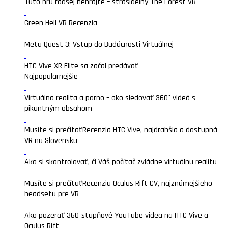
Túto hru radšej nehrajte – strašidelný The Forest VR
Green Hell VR Recenzia
Meta Quest 3: Vstup do Budúcnosti Virtuálnej
HTC Vive XR Elite sa začal predávať
Najpopularnejšie
Virtuálna realita a porno – ako sledovať 360° videá s
pikantným obsahom
Musíte si prečítať
Recenzia HTC Vive, najdrahšia a dostupná
VR na Slovensku
Ako si skontrolovať, či Váš počítač zvládne virtuálnu realitu
Musíte si prečítať
Recenzia Oculus Rift CV, najznámejšieho
headsetu pre VR
Ako pozerať 360-stupňové YouTube videa na HTC Vive a
Oculus Rift