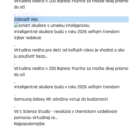
Virtuálna realita v ZOO Bojnice: Pozrite sa mačke divej priamo
do očí
Zobraziť viac
Inteligentné okuliare budú v roku 2026 veľkým trendom
Výber redakcie
Virtuálna realita pre deti: od koľkých rokov je vhodná a ako
ju používať bezp...
Virtuálna realita v ZOO Bojnice: Pozrite sa mačke divej priamo
do očí
Inteligentné okuliare budú v roku 2026 veľkým trendom
Samsung Galaxy XR: odvážny vstup do budúcnosti
Vic’s Science Studio – revolúcia v chemickom vzdelávaní
pomocou virtuálnej re...
Najpopularnejšie