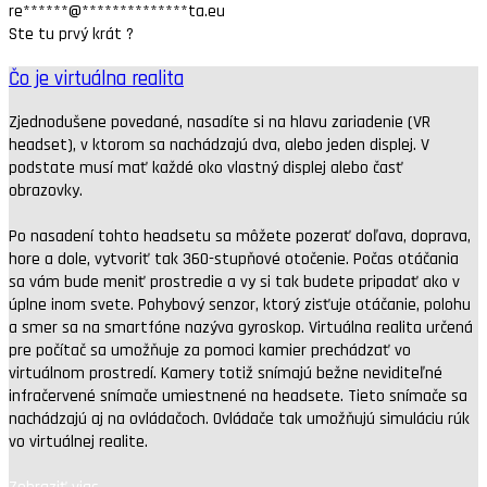
re
******
@
**************
ta.eu
Ste tu prvý krát ?
Čo je virtuálna realita
Zjednodušene povedané, nasadíte si na hlavu zariadenie (VR
headset), v ktorom sa nachádzajú dva, alebo jeden displej. V
podstate musí mať každé oko vlastný displej alebo časť
obrazovky.
Po nasadení tohto headsetu sa môžete pozerať doľava, doprava,
hore a dole, vytvoriť tak 360-stupňové otočenie. Počas otáčania
sa vám bude meniť prostredie a vy si tak budete pripadať ako v
úplne inom svete. Pohybový senzor, ktorý zisťuje otáčanie, polohu
a smer sa na smartfóne nazýva gyroskop. Virtuálna realita určená
pre počítač sa umožňuje za pomoci kamier prechádzať vo
virtuálnom prostredí. Kamery totiž snímajú bežne neviditeľné
infračervené snímače umiestnené na headsete. Tieto snímače sa
nachádzajú aj na ovládačoch. Ovládače tak umožňujú simuláciu rúk
vo virtuálnej realite.