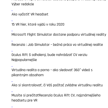
Výber redakcie
Ako vyčistiť VR headset
15 VR hier, ktoré vyjdú v roku 2020
Microsoft Flight Simulator dostane podporu virtuálnej reality
Recenzia : Job Simulator – bežná práca vo virtuálnej realite
Oculus Rift S odhalený, bude nahrádzať CV verziu
Najpopularnejšie
Virtuálna realita a porno – ako sledovať 360° videá s
pikantným obsahom
Ako si skontrolovať, či Váš počítač zvládne virtuálnu realitu
Musíte si prečítať
Recenzia Oculus Rift CV, najznámejšieho
headsetu pre VR