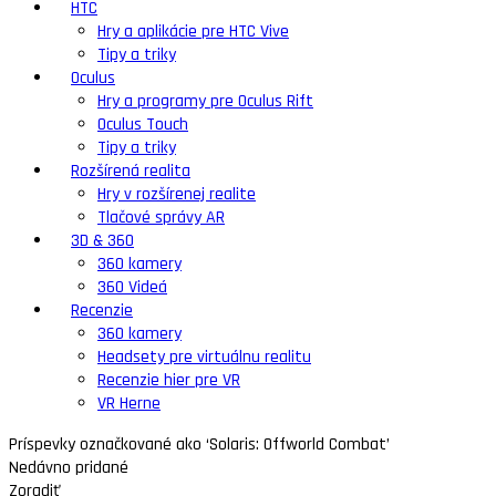
HTC
Hry a aplikácie pre HTC Vive
Tipy a triky
Oculus
Hry a programy pre Oculus Rift
Oculus Touch
Tipy a triky
Rozšírená realita
Hry v rozšírenej realite
Tlačové správy AR
3D & 360
360 kamery
360 Videá
Recenzie
360 kamery
Headsety pre virtuálnu realitu
Recenzie hier pre VR
VR Herne
Príspevky označkované ako ‘Solaris: Offworld Combat’
Nedávno pridané
Zoradiť