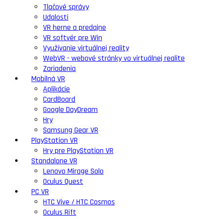
Tlačové správy
Udalosti
VR herne a predajne
VR softvér pre Win
Využívanie virtuálnej reality
WebVR - webové stránky vo virtuálnej realite
Zariadenia
Mobilná VR
Aplikácie
CardBoard
Google DayDream
Hry
Samsung Gear VR
PlayStation VR
Hry pre PlayStation VR
Standalone VR
Lenovo Mirage Solo
Oculus Quest
PC VR
HTC Vive / HTC Cosmos
Oculus Rift