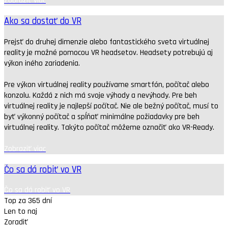
Zobraziť viac
Ako sa dostať do VR
Prejsť do druhej dimenzie alebo fantastického sveta virtuálnej
reality je možné pomocou VR headsetov. Headsety potrebujú aj
výkon iného zariadenia.
Pre výkon virtuálnej reality používame smartfón, počítač alebo
konzolu. Každá z nich má svoje výhody a nevýhody. Pre beh
virtuálnej reality je najlepší počítač. Nie ale bežný počítač, musí to
byť výkonný počítač a spĺňať minimálne požiadavky pre beh
virtuálnej reality. Takýto počítač môžeme označiť ako VR-Ready.
Zobraziť viac
Čo sa dá robiť vo VR
Čo sa dá robiť vo VR
Top za 365 dní
Len to naj
Zoradiť