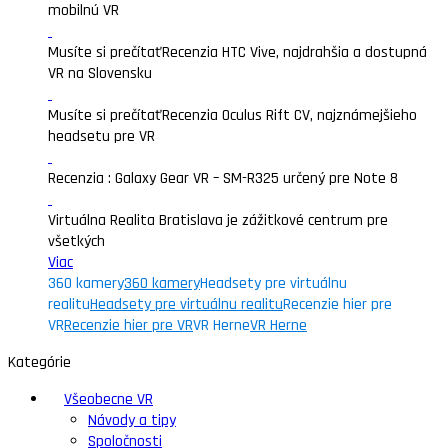
mobilnú VR
Musíte si prečítať
Recenzia HTC Vive, najdrahšia a dostupná
VR na Slovensku
Musíte si prečítať
Recenzia Oculus Rift CV, najznámejšieho
headsetu pre VR
Recenzia : Galaxy Gear VR – SM-R325 určený pre Note 8
Virtuálna Realita Bratislava je zážitkové centrum pre
všetkých
Viac
360 kamery
360 kamery
Headsety pre virtuálnu
realitu
Headsety pre virtuálnu realitu
Recenzie hier pre
VR
Recenzie hier pre VR
VR Herne
VR Herne
Kategórie
Všeobecne VR
Návody a tipy
Spoločnosti