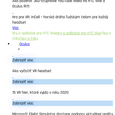
Ako pozerať 360-stupňové YouTube videa na HTC Vive a
Oculus Rift
Hra pre VR: InCell – horská dráha ľudským telom pre každý
headset
Viac
Hry a aplikácie pre HTC Vive
Hry a aplikácie pre HTC Vive
Tipy a
triky
Tipy a triky
Oculus
Zobraziť viac
Ako vyčistiť VR headset
Zobraziť viac
15 VR hier, ktoré vyjdú v roku 2020
Zobraziť viac
Microsoft Flight Simulator dostane podporu virtuálnej reality