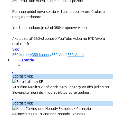
360° YouTube videá, ktoré sa oplatí pozrieť
Pornhub pridal novú sekciu virtuálnej reality pre Oculus a
Google Cardboard
YouTube podporuje už aj 360-stupňové videá
Ako pozerať 360-stupňové YouTube videa na HTC Vive a
Oculus Rift
Viac
360 kamery
360 kamery
360 Videá
360 Videá
Recenzie
Zobraziť viac
Virtuálna Realita v Košiciach Zero Latency VR ako jediná na
Slovensku mení definíciu zážitkov vo virtuálnej...
Zobraziť viac
Recenzia: Keep Talking and Nobody Explodes