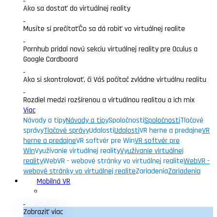
Ako sa dostať do virtuálnej reality
Musíte si prečítať
Čo sa dá robiť vo virtuálnej realite
Pornhub pridal novú sekciu virtuálnej reality pre Oculus a
Google Cardboard
Ako si skontrolovať, či Váš počítač zvládne virtuálnu realitu
Rozdiel medzi rozšírenou a virtuálnou realitou a ich mix
Viac
Návody a tipy
Návody a tipy
Spoločnosti
Spoločnosti
Tlačové
správy
Tlačové správy
Udalosti
Udalosti
VR herne a predajne
VR
herne a predajne
VR softvér pre Win
VR softvér pre
Win
Využívanie virtuálnej reality
Využívanie virtuálnej
reality
WebVR - webové stránky vo virtuálnej realite
WebVR -
webové stránky vo virtuálnej realite
Zariadenia
Zariadenia
Mobilná VR
Zobraziť viac