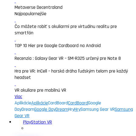
Metaverse Decentraland
Najpopularnejšie
Čo môžete robiť s okuliarmi pre virtuálnu realitu pre
smartfón
TOP 10 Hier pre Google Cardboard na Android
Recenzia : Galaxy Gear VR – SM-R325 určený pre Note 8
Hra pre VR: InCell – horská dráha ľudským telom pre každý
headset
VR okuliare pre mobilnú VR
Viac
Aplikácie
Aplikácie
CardBoard
CardBoard
Google
DayDream
Google DayDream
Hry
Hry
Samsung Gear VR
Samsung
Gear VR
PlayStation VR