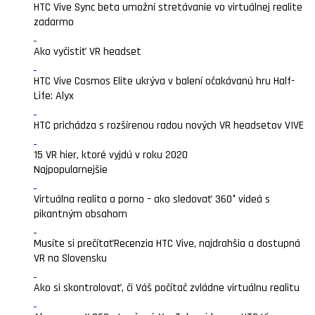
HTC Vive Sync beta umožní stretávanie vo virtuálnej realite
zadarmo
Ako vyčistiť VR headset
HTC Vive Cosmos Elite ukrýva v balení očakávanú hru Half-
Life: Alyx
HTC prichádza s rozšírenou radou nových VR headsetov VIVE
15 VR hier, ktoré vyjdú v roku 2020
Najpopularnejšie
Virtuálna realita a porno – ako sledovať 360° videá s
pikantným obsahom
Musíte si prečítať
Recenzia HTC Vive, najdrahšia a dostupná
VR na Slovensku
Ako si skontrolovať, či Váš počítač zvládne virtuálnu realitu