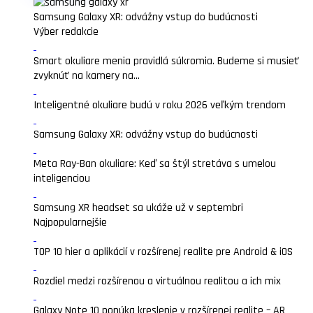
Samsung Galaxy XR: odvážny vstup do budúcnosti
Výber redakcie
Smart okuliare menia pravidlá súkromia. Budeme si musieť
zvyknúť na kamery na...
Inteligentné okuliare budú v roku 2026 veľkým trendom
Samsung Galaxy XR: odvážny vstup do budúcnosti
Meta Ray-Ban okuliare: Keď sa štýl stretáva s umelou
inteligenciou
Samsung XR headset sa ukáže už v septembri
Najpopularnejšie
TOP 10 hier a aplikácií v rozšírenej realite pre Android & iOS
Rozdiel medzi rozšírenou a virtuálnou realitou a ich mix
Galaxy Note 10 ponúka kreslenie v rozšírenej realite – AR