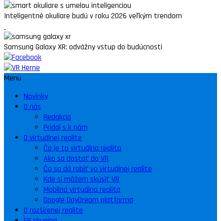
Inteligentné okuliare budú v roku 2026 veľkým trendom
Samsung Galaxy XR: odvážny vstup do budúcnosti
Menu
Novinky
O nás
Redakcia
Pridaj s k nám
O virtuálnej realite
Čo je to virtuálna realita
Ako sa dostať do VR
Čo sa dá robiť vo virtuálnej realite
Kde si môžem skúsiť VR
Mobilná virtuálna realita
Google DayDream platforma
O rozšírenej realite
FB skupina