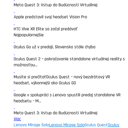
Meta Quest 3: Vstup do Budúcnosti Virtuálnej
Apple predstavil svoj headset Vision Pro
HTC Vive XR Elite sa začal predávať
Najpopularnejšie
Oculus Go už v predaji, Slovensko stále chýba
Oculus Quest 2 – pokračovanie standalone virtuálnej reality s
možnosťou...
Musíte si prečítať
Oculus Quest – nový bezdrôtový VR
headset, výkonnejší ako Oculus GO
Google v spolupráci s Lenovo spustili predaj standalone VR
headsetu – M...
Meta Quest 3: Vstup do Budúcnosti Virtuálnej
Viac
Lenovo Mirage Solo
Lenovo Mirage Solo
Oculus Quest
Oculus