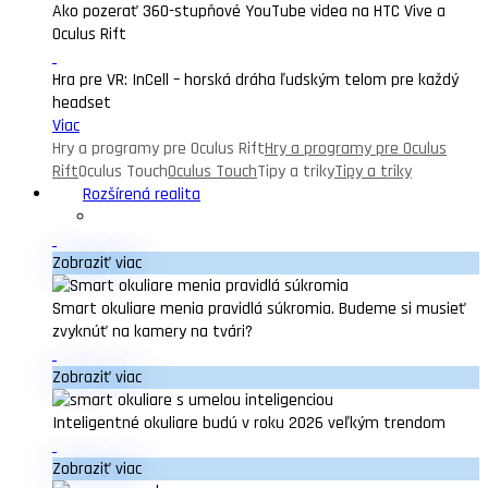
Ako pozerať 360-stupňové YouTube videa na HTC Vive a
Oculus Rift
Hra pre VR: InCell – horská dráha ľudským telom pre každý
headset
Viac
Hry a programy pre Oculus Rift
Hry a programy pre Oculus
Rift
Oculus Touch
Oculus Touch
Tipy a triky
Tipy a triky
Rozšírená realita
Zobraziť viac
Smart okuliare menia pravidlá súkromia. Budeme si musieť
zvyknúť na kamery na tvári?
Zobraziť viac
Inteligentné okuliare budú v roku 2026 veľkým trendom
Zobraziť viac