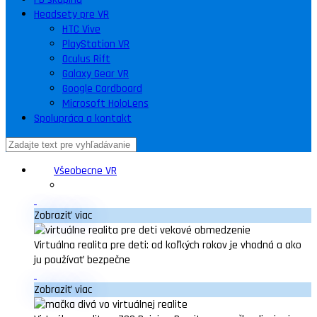
Headsety pre VR
HTC Vive
PlayStation VR
Oculus Rift
Galaxy Gear VR
Google Cardboard
Microsoft HoloLens
Spolupráca a kontakt
Všeobecne VR
Zobraziť viac
Virtuálna realita pre deti: od koľkých rokov je vhodná a ako
ju používať bezpečne
Zobraziť viac