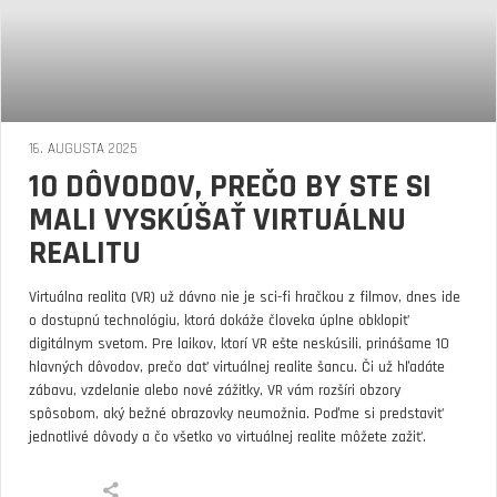
16. AUGUSTA 2025
10 DÔVODOV, PREČO BY STE SI
MALI VYSKÚŠAŤ VIRTUÁLNU
REALITU
Virtuálna realita (VR) už dávno nie je sci-fi hračkou z filmov, dnes ide
o dostupnú technológiu, ktorá dokáže človeka úplne obklopiť
digitálnym svetom. Pre laikov, ktorí VR ešte neskúsili, prinášame 10
hlavných dôvodov, prečo dať virtuálnej realite šancu. Či už hľadáte
zábavu, vzdelanie alebo nové zážitky, VR vám rozšíri obzory
spôsobom, aký bežné obrazovky neumožnia. Poďme si predstaviť
jednotlivé dôvody a čo všetko vo virtuálnej realite môžete zažiť.