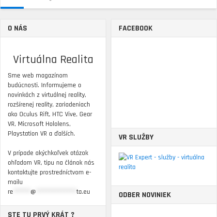
O NÁS
FACEBOOK
Virtuálna Realita
Sme web magazínom
budúcnosti. Informujeme o
novinkách z virtuálnej reality,
rozšírenej reality, zariadeniach
ako Oculus Rift, HTC Vive, Gear
VR, Microsoft Hololens,
Playstation VR a ďalších.
VR SLUŽBY
V prípade akýchkoľvek otázok
ohľadom VR, tipu na článok nás
kontaktujte prostredníctvom e-
mailu
re
******
@
**************
ta.eu
ODBER NOVINIEK
STE TU PRVÝ KRÁT ?