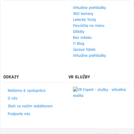
Virtuálne prehliadky
360 kamery
Letecké Testy
Pesnička na mieru
Diktáty
Bez mlieka
IT Blog
Úprava fotiek
Virtuálne prehliadky
ODKAZY
VR SLUŽBY
Reklama & spolupráca
O nás
Staň sa naším redaktorom
Podporte nás