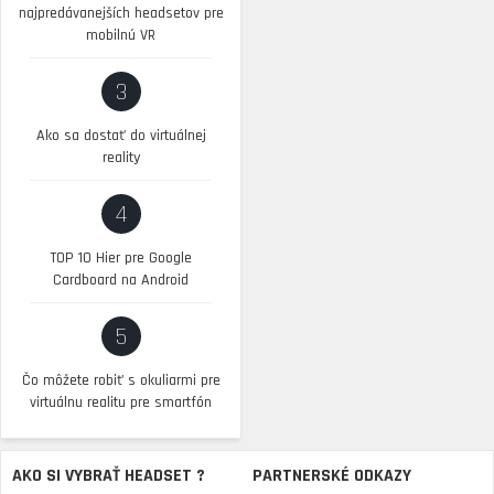
najpredávanejších headsetov pre
mobilnú VR
3
Ako sa dostať do virtuálnej
reality
4
TOP 10 Hier pre Google
Cardboard na Android
5
Čo môžete robiť s okuliarmi pre
virtuálnu realitu pre smartfón
AKO SI VYBRAŤ HEADSET ?
PARTNERSKÉ ODKAZY