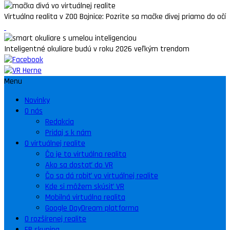
Virtuálna realita v ZOO Bojnice: Pozrite sa mačke divej priamo do očí
Inteligentné okuliare budú v roku 2026 veľkým trendom
Menu
Novinky
O nás
Redakcia
Pridaj s k nám
O virtuálnej realite
Čo je to virtuálna realita
Ako sa dostať do VR
Čo sa dá robiť vo virtuálnej realite
Kde si môžem skúsiť VR
Mobilná virtuálna realita
Google DayDream platforma
O rozšírenej realite
FB skupina