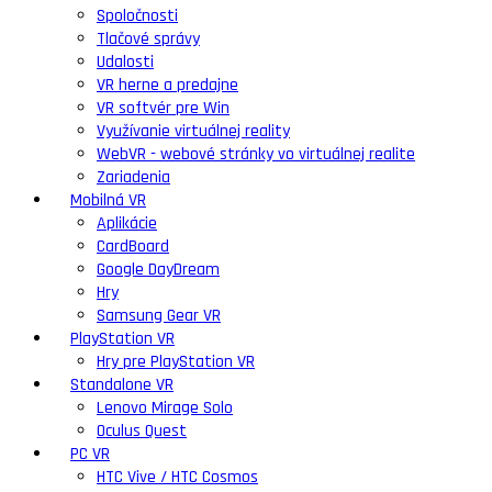
Spoločnosti
Tlačové správy
Udalosti
VR herne a predajne
VR softvér pre Win
Využívanie virtuálnej reality
WebVR - webové stránky vo virtuálnej realite
Zariadenia
Mobilná VR
Aplikácie
CardBoard
Google DayDream
Hry
Samsung Gear VR
PlayStation VR
Hry pre PlayStation VR
Standalone VR
Lenovo Mirage Solo
Oculus Quest
PC VR
HTC Vive / HTC Cosmos