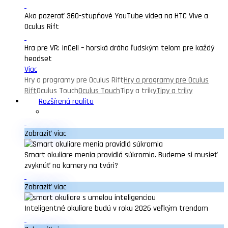
Ako pozerať 360-stupňové YouTube videa na HTC Vive a
Oculus Rift
Hra pre VR: InCell – horská dráha ľudským telom pre každý
headset
Viac
Hry a programy pre Oculus Rift
Hry a programy pre Oculus
Rift
Oculus Touch
Oculus Touch
Tipy a triky
Tipy a triky
Rozšírená realita
Zobraziť viac
Smart okuliare menia pravidlá súkromia. Budeme si musieť
zvyknúť na kamery na tvári?
Zobraziť viac
Inteligentné okuliare budú v roku 2026 veľkým trendom