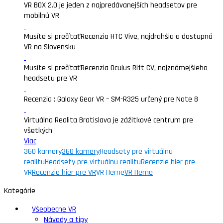
VR BOX 2.0 je jeden z najpredávanejších headsetov pre
mobilnú VR
Musíte si prečítať
Recenzia HTC Vive, najdrahšia a dostupná
VR na Slovensku
Musíte si prečítať
Recenzia Oculus Rift CV, najznámejšieho
headsetu pre VR
Recenzia : Galaxy Gear VR – SM-R325 určený pre Note 8
Virtuálna Realita Bratislava je zážitkové centrum pre
všetkých
Viac
360 kamery
360 kamery
Headsety pre virtuálnu
realitu
Headsety pre virtuálnu realitu
Recenzie hier pre
VR
Recenzie hier pre VR
VR Herne
VR Herne
Kategórie
Všeobecne VR
Návody a tipy