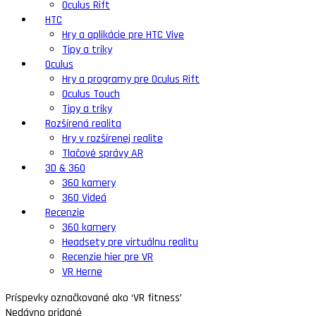
Oculus Rift
HTC
Hry a aplikácie pre HTC Vive
Tipy a triky
Oculus
Hry a programy pre Oculus Rift
Oculus Touch
Tipy a triky
Rozšírená realita
Hry v rozšírenej realite
Tlačové správy AR
3D & 360
360 kamery
360 Videá
Recenzie
360 kamery
Headsety pre virtuálnu realitu
Recenzie hier pre VR
VR Herne
Príspevky označkované ako ‘VR fitness’
Nedávno pridané