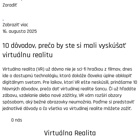
Zoradiť
Zobraziť viac
16. augusta 2025
10 dôvodov, prečo by ste si mali vyskúšať
virtuálnu realitu
Virtuálna realita (VR) už dávno nie je sci-fi hračkou z filmov, dnes
ide o dostupnú technológiu, ktorá dokáže človeka úplne obklopiť
digitálnym svetom. Pre laikov, ktorí VR ešte neskúsili, prinášame 10
hlavných dôvodov, prečo dať virtuálnej realite šancu. Či už hľadáte
zábavu, vzdelanie alebo nové zážitky, VR vám rozšíri obzory
spôsobom, aký bežné obrazovky neumožnia. Poďme si predstaviť
jednotlivé dôvody a čo všetko vo virtuálnej realite môžete zažiť.
O nás
Virtuálna Realita