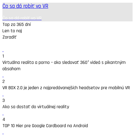
Čo sa dá robiť vo VR
Čo sa dá robiť vo VR
Top za 365 dní
Len to naj
Zoradiť
1
Virtuálna realita a porno – ako sledovať 360° videá s pikantným
obsahom
2
VR BOX 2.0 je jeden z najpredávanejších headsetov pre mobilnú VR
3
Ako sa dostať do virtuálnej reality
4
TOP 10 Hier pre Google Cardboard na Android