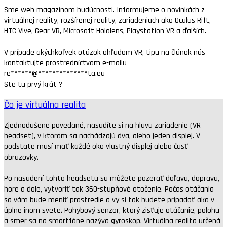
Sme web magazínom budúcnosti. Informujeme o novinkách z
virtuálnej reality, rozšírenej reality, zariadeniach ako Oculus Rift,
HTC Vive, Gear VR, Microsoft Hololens, Playstation VR a ďalších.
V prípade akýchkoľvek otázok ohľadom VR, tipu na článok nás
kontaktujte prostredníctvom e-mailu
re
******
@
**************
ta.eu
Ste tu prvý krát ?
Čo je virtuálna realita
Zjednodušene povedané, nasadíte si na hlavu zariadenie (VR
headset), v ktorom sa nachádzajú dva, alebo jeden displej. V
podstate musí mať každé oko vlastný displej alebo časť
obrazovky.
Po nasadení tohto headsetu sa môžete pozerať doľava, doprava,
hore a dole, vytvoriť tak 360-stupňové otočenie. Počas otáčania
sa vám bude meniť prostredie a vy si tak budete pripadať ako v
úplne inom svete. Pohybový senzor, ktorý zisťuje otáčanie, polohu
a smer sa na smartfóne nazýva gyroskop. Virtuálna realita určená