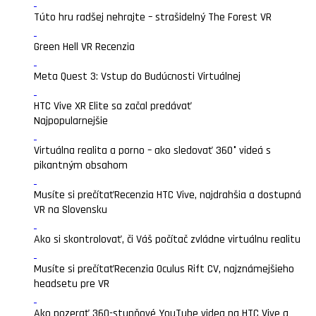
Túto hru radšej nehrajte – strašidelný The Forest VR
Green Hell VR Recenzia
Meta Quest 3: Vstup do Budúcnosti Virtuálnej
HTC Vive XR Elite sa začal predávať
Najpopularnejšie
Virtuálna realita a porno – ako sledovať 360° videá s
pikantným obsahom
Musíte si prečítať
Recenzia HTC Vive, najdrahšia a dostupná
VR na Slovensku
Ako si skontrolovať, či Váš počítač zvládne virtuálnu realitu
Musíte si prečítať
Recenzia Oculus Rift CV, najznámejšieho
headsetu pre VR
Ako pozerať 360-stupňové YouTube videa na HTC Vive a