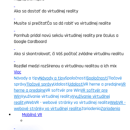
Ako sa dostať do virtuálnej reality
Musíte si prečítať
Čo sa dá robiť vo virtuálnej realite
Pornhub pridal novú sekciu virtuálnej reality pre Oculus a
Google Cardboard
Ako si skontrolovať, či Váš počítač zvládne virtuálnu realitu
Rozdiel medzi rozšírenou a virtuálnou realitou a ich mix
Viac
Návody a tipy
Návody a tipy
Spoločnosti
Spoločnosti
Tlačové
správy
Tlačové správy
Udalosti
Udalosti
VR herne a predajne
VR
herne a predajne
VR softvér pre Win
VR softvér pre
Win
Využívanie virtuálnej reality
Využívanie virtuálnej
reality
WebVR - webové stránky vo virtuálnej realite
WebVR -
webové stránky vo virtuálnej realite
Zariadenia
Zariadenia
Mobilná VR