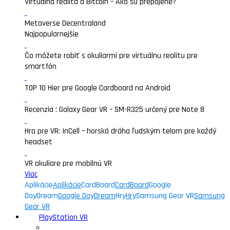
Virtualna realita a Bitcoin – Ako sú prepojené?
Metaverse Decentraland
Najpopularnejšie
Čo môžete robiť s okuliarmi pre virtuálnu realitu pre
smartfón
TOP 10 Hier pre Google Cardboard na Android
Recenzia : Galaxy Gear VR – SM-R325 určený pre Note 8
Hra pre VR: InCell – horská dráha ľudským telom pre každý
headset
VR okuliare pre mobilnú VR
Viac
Aplikácie
Aplikácie
CardBoard
CardBoard
Google
DayDream
Google DayDream
Hry
Hry
Samsung Gear VR
Samsung
Gear VR
PlayStation VR