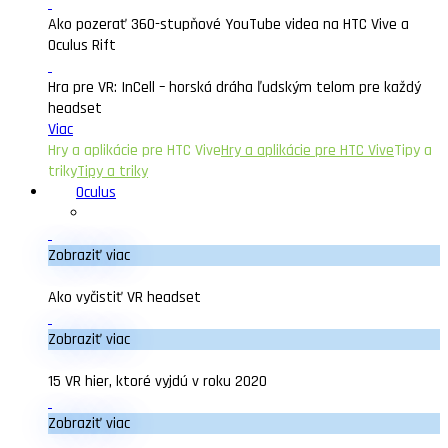
Ako pozerať 360-stupňové YouTube videa na HTC Vive a
Oculus Rift
Hra pre VR: InCell – horská dráha ľudským telom pre každý
headset
Viac
Hry a aplikácie pre HTC Vive
Hry a aplikácie pre HTC Vive
Tipy a
triky
Tipy a triky
Oculus
Zobraziť viac
Ako vyčistiť VR headset
Zobraziť viac
15 VR hier, ktoré vyjdú v roku 2020
Zobraziť viac