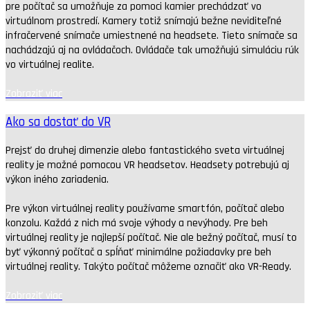
pre počítač sa umožňuje za pomoci kamier prechádzať vo
virtuálnom prostredí. Kamery totiž snímajú bežne neviditeľné
infračervené snímače umiestnené na headsete. Tieto snímače sa
nachádzajú aj na ovládačoch. Ovládače tak umožňujú simuláciu rúk
vo virtuálnej realite.
Zobraziť viac
Ako sa dostať do VR
Prejsť do druhej dimenzie alebo fantastického sveta virtuálnej
reality je možné pomocou VR headsetov. Headsety potrebujú aj
výkon iného zariadenia.
Pre výkon virtuálnej reality používame smartfón, počítač alebo
konzolu. Každá z nich má svoje výhody a nevýhody. Pre beh
virtuálnej reality je najlepší počítač. Nie ale bežný počítač, musí to
byť výkonný počítač a spĺňať minimálne požiadavky pre beh
virtuálnej reality. Takýto počítač môžeme označiť ako VR-Ready.
Zobraziť viac