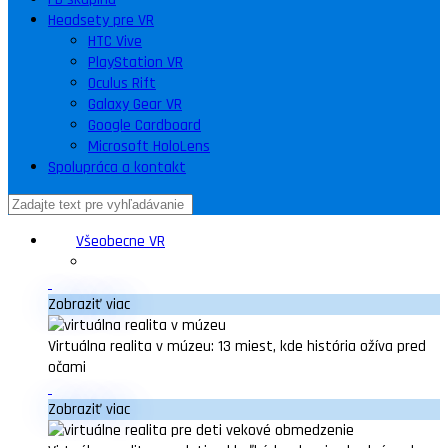
Headsety pre VR
HTC Vive
PlayStation VR
Oculus Rift
Galaxy Gear VR
Google Cardboard
Microsoft HoloLens
Spolupráca a kontakt
Všeobecne VR
Zobraziť viac
Virtuálna realita v múzeu: 13 miest, kde história ožíva pred
očami
Zobraziť viac