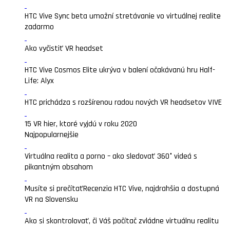
HTC Vive Sync beta umožní stretávanie vo virtuálnej realite
zadarmo
Ako vyčistiť VR headset
HTC Vive Cosmos Elite ukrýva v balení očakávanú hru Half-
Life: Alyx
HTC prichádza s rozšírenou radou nových VR headsetov VIVE
15 VR hier, ktoré vyjdú v roku 2020
Najpopularnejšie
Virtuálna realita a porno – ako sledovať 360° videá s
pikantným obsahom
Musíte si prečítať
Recenzia HTC Vive, najdrahšia a dostupná
VR na Slovensku
Ako si skontrolovať, či Váš počítač zvládne virtuálnu realitu