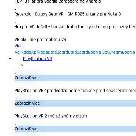
TOP 10 Hier pre Google Cardboard na Android
Recenzia : Galaxy Gear VR – SM-R325 určený pre Note 8
Hra pre VR: InCell – horská dráha ľudským telom pre každý he
VR okuliare pre mobilnú VR
Viac
Aplikácie
Aplikácie
CardBoard
CardBoard
Google DayDream
Google
PlayStation VR
Zobraziť viac
PlayStation VR2 predvádza herné funkcie pred spustením pre
Zobraziť viac
PlayStation VR 2 má už známy dizajn
Zobraziť viac