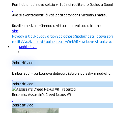
Pornhub pridal novú sekciu virtuálnej reality pre Oculus a Goo
Ako si skontrolovať, či Váš počítač zvládne virtuálnu realitu
Rozdiel medzi rozšírenou a virtuálnou realitou a ich mix
Viac
Návody a tipy
Návody a tipy
Spoločnosti
Spoločnosti
Tlačové spr
reality
Využívanie virtuálnej reality
WebVR - webové stránky vo v
Mobilná VR
Zobraziť viac
Ember Soul – parkourové dobrodružstvo s perzským nádycho
Zobraziť viac
Recenzia: Assassin’s Creed Nexus VR
Zobraziť viac