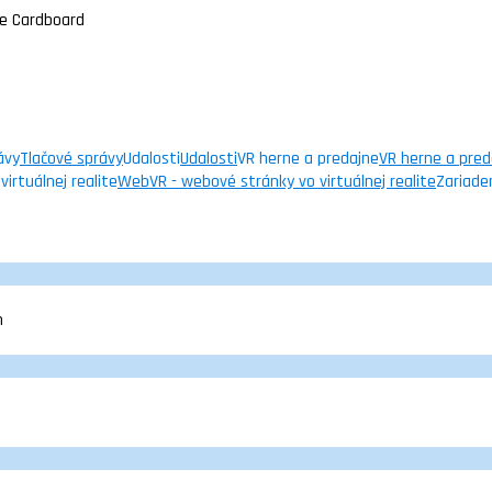
gle Cardboard
ávy
Tlačové správy
Udalosti
Udalosti
VR herne a predajne
VR herne a pred
irtuálnej realite
WebVR - webové stránky vo virtuálnej realite
Zariade
m