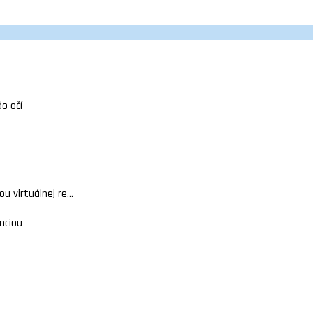
do očí
 virtuálnej re...
nciou