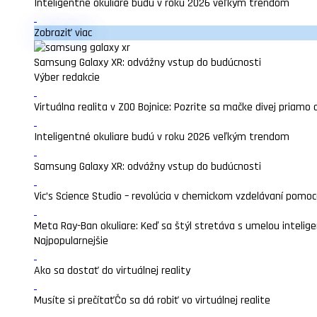
Inteligentné okuliare budú v roku 2026 veľkým trendom
Zobraziť viac
Samsung Galaxy XR: odvážny vstup do budúcnosti
Výber redakcie
Virtuálna realita v ZOO Bojnice: Pozrite sa mačke divej priamo 
Inteligentné okuliare budú v roku 2026 veľkým trendom
Samsung Galaxy XR: odvážny vstup do budúcnosti
Vic’s Science Studio – revolúcia v chemickom vzdelávaní pomocou
Meta Ray-Ban okuliare: Keď sa štýl stretáva s umelou intelige
Najpopularnejšie
Ako sa dostať do virtuálnej reality
Musíte si prečítať
Čo sa dá robiť vo virtuálnej realite