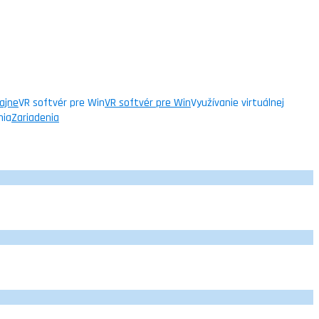
ajne
VR softvér pre Win
VR softvér pre Win
Využívanie virtuálnej
nia
Zariadenia