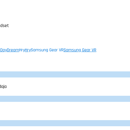
adset
 DayDream
Hry
Hry
Samsung Gear VR
Samsung Gear VR
daja