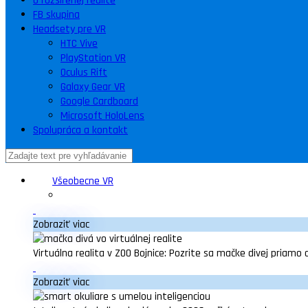
O rozšírenej realite
FB skupina
Headsety pre VR
HTC Vive
PlayStation VR
Oculus Rift
Galaxy Gear VR
Google Cardboard
Microsoft HoloLens
Spolupráca a kontakt
Všeobecne VR
Zobraziť viac
Virtuálna realita v ZOO Bojnice: Pozrite sa mačke divej priamo 
Zobraziť viac