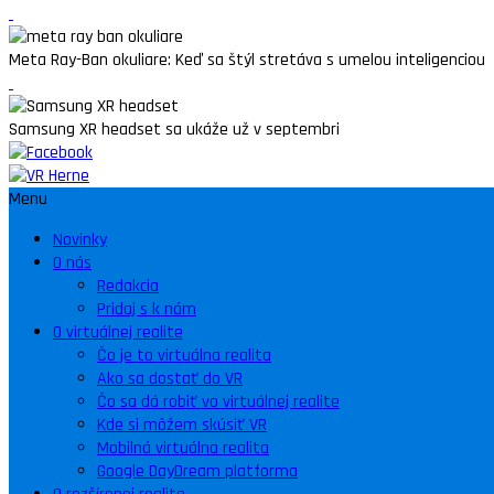
Meta Ray-Ban okuliare: Keď sa štýl stretáva s umelou inteligenciou
Samsung XR headset sa ukáže už v septembri
Menu
Novinky
O nás
Redakcia
Pridaj s k nám
O virtuálnej realite
Čo je to virtuálna realita
Ako sa dostať do VR
Čo sa dá robiť vo virtuálnej realite
Kde si môžem skúsiť VR
Mobilná virtuálna realita
Google DayDream platforma