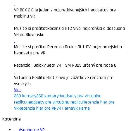
VR BOX 2.0 je jeden z najpredávanejších headsetov pre
mobilnú VR
Musíte si prečítať
Recenzia HTC Vive, najdrahšia a dostupná
VR na Slovensku
Musíte si prečítať
Recenzia Oculus Rift CV, najznámejšieho
headsetu pre VR
Recenzia : Galaxy Gear VR – SM-R325 určený pre Note 8
Virtuálna Realita Bratislava je zážitkové centrum pre
všetkých
Viac
360 kamery
360 kamery
Headsety pre virtuálnu
realitu
Headsety pre virtuálnu realitu
Recenzie hier pre
VR
Recenzie hier pre VR
VR Herne
VR Herne
Kategórie
Všeobecne VR