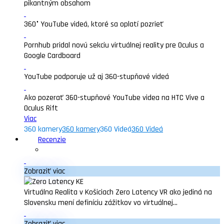
pikantným obsahom
360° YouTube videá, ktoré sa oplatí pozrieť
Pornhub pridal novú sekciu virtuálnej reality pre Oculus a
Google Cardboard
YouTube podporuje už aj 360-stupňové videá
Ako pozerať 360-stupňové YouTube videa na HTC Vive a
Oculus Rift
Viac
360 kamery
360 kamery
360 Videá
360 Videá
Recenzie
Zobraziť viac
Virtuálna Realita v Košiciach Zero Latency VR ako jediná na
Slovensku mení definíciu zážitkov vo virtuálnej...
Zobraziť viac