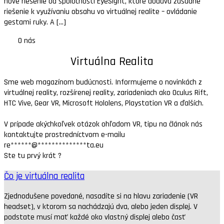
nové riešenie od spoločnosti EyeSight, ktoré dodáva zásadné
riešenie k využívaniu obsahu vo virtuálnej realite – ovládanie
gestami ruky. A [...]
O nás
Virtuálna Realita
Sme web magazínom budúcnosti. Informujeme o novinkách z
virtuálnej reality, rozšírenej reality, zariadeniach ako Oculus Rift,
HTC Vive, Gear VR, Microsoft Hololens, Playstation VR a ďalších.
V prípade akýchkoľvek otázok ohľadom VR, tipu na článok nás
kontaktujte prostredníctvom e-mailu
re
******
@
**************
ta.eu
Ste tu prvý krát ?
Čo je virtuálna realita
Zjednodušene povedané, nasadíte si na hlavu zariadenie (VR
headset), v ktorom sa nachádzajú dva, alebo jeden displej. V
podstate musí mať každé oko vlastný displej alebo časť