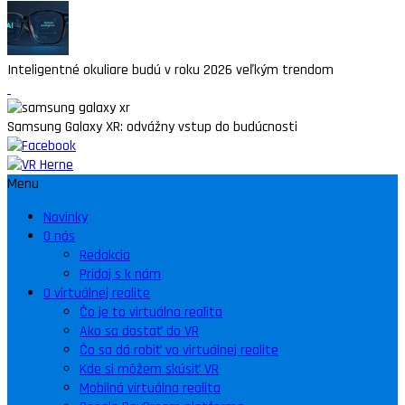
Inteligentné okuliare budú v roku 2026 veľkým trendom
Samsung Galaxy XR: odvážny vstup do budúcnosti
Menu
Novinky
O nás
Redakcia
Pridaj s k nám
O virtuálnej realite
Čo je to virtuálna realita
Ako sa dostať do VR
Čo sa dá robiť vo virtuálnej realite
Kde si môžem skúsiť VR
Mobilná virtuálna realita