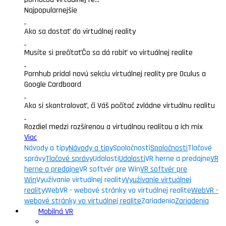
Najpopularnejšie
Ako sa dostať do virtuálnej reality
Musíte si prečítať
Čo sa dá robiť vo virtuálnej realite
Pornhub pridal novú sekciu virtuálnej reality pre Oculus a
Google Cardboard
Ako si skontrolovať, či Váš počítač zvládne virtuálnu realitu
Rozdiel medzi rozšírenou a virtuálnou realitou a ich mix
Viac
Návody a tipy
Návody a tipy
Spoločnosti
Spoločnosti
Tlačové
správy
Tlačové správy
Udalosti
Udalosti
VR herne a predajne
VR
herne a predajne
VR softvér pre Win
VR softvér pre
Win
Využívanie virtuálnej reality
Využívanie virtuálnej
reality
WebVR - webové stránky vo virtuálnej realite
WebVR -
webové stránky vo virtuálnej realite
Zariadenia
Zariadenia
Mobilná VR