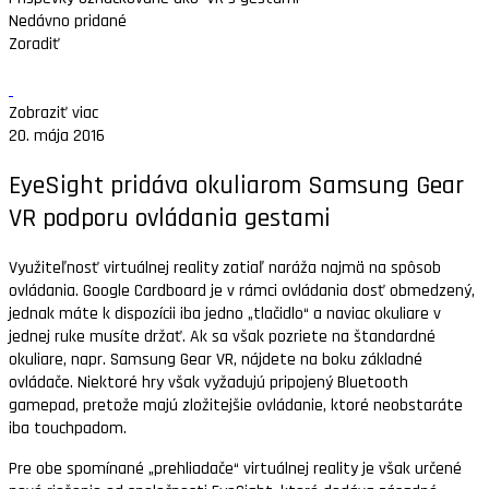
Nedávno pridané
Zoradiť
Zobraziť viac
20. mája 2016
EyeSight pridáva okuliarom Samsung Gear
VR podporu ovládania gestami
Využiteľnosť virtuálnej reality zatiaľ naráža najmä na spôsob
ovládania. Google Cardboard je v rámci ovládania dosť obmedzený,
jednak máte k dispozícii iba jedno „tlačidlo“ a naviac okuliare v
jednej ruke musíte držať. Ak sa však pozriete na štandardné
okuliare, napr. Samsung Gear VR, nájdete na boku základné
ovládače. Niektoré hry však vyžadujú pripojený Bluetooth
gamepad, pretože majú zložitejšie ovládanie, ktoré neobstaráte
iba touchpadom.
Pre obe spomínané „prehliadače“ virtuálnej reality je však určené