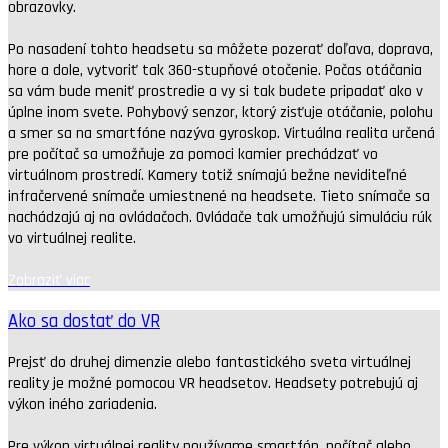
obrazovky.
Po nasadení tohto headsetu sa môžete pozerať doľava, doprava,
hore a dole, vytvoriť tak 360-stupňové otočenie. Počas otáčania
sa vám bude meniť prostredie a vy si tak budete pripadať ako v
úplne inom svete. Pohybový senzor, ktorý zisťuje otáčanie, polohu
a smer sa na smartfóne nazýva gyroskop. Virtuálna realita určená
pre počítač sa umožňuje za pomoci kamier prechádzať vo
virtuálnom prostredí. Kamery totiž snímajú bežne neviditeľné
infračervené snímače umiestnené na headsete. Tieto snímače sa
nachádzajú aj na ovládačoch. Ovládače tak umožňujú simuláciu rúk
vo virtuálnej realite.
Zobraziť viac
Ako sa dostať do VR
Prejsť do druhej dimenzie alebo fantastického sveta virtuálnej
reality je možné pomocou VR headsetov. Headsety potrebujú aj
výkon iného zariadenia.
Pre výkon virtuálnej reality používame smartfón, počítač alebo