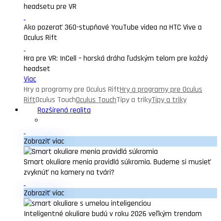
headsetu pre VR
Ako pozerať 360-stupňové YouTube videa na HTC Vive a
Oculus Rift
Hra pre VR: InCell – horská dráha ľudským telom pre každý
headset
Viac
Hry a programy pre Oculus Rift
Hry a programy pre Oculus
Rift
Oculus Touch
Oculus Touch
Tipy a triky
Tipy a triky
Rozšírená realita
Zobraziť viac
Smart okuliare menia pravidlá súkromia. Budeme si musieť
zvyknúť na kamery na tvári?
Zobraziť viac
Inteligentné okuliare budú v roku 2026 veľkým trendom