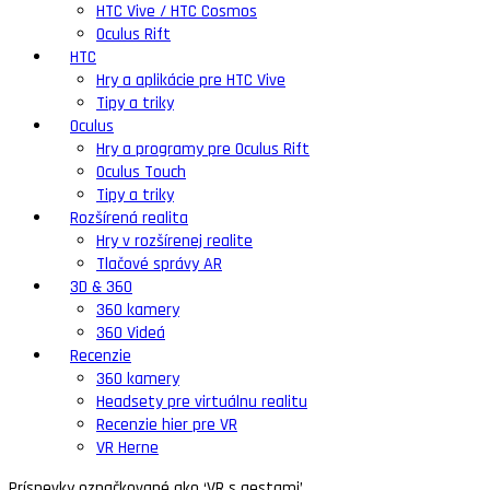
HTC Vive / HTC Cosmos
Oculus Rift
HTC
Hry a aplikácie pre HTC Vive
Tipy a triky
Oculus
Hry a programy pre Oculus Rift
Oculus Touch
Tipy a triky
Rozšírená realita
Hry v rozšírenej realite
Tlačové správy AR
3D & 360
360 kamery
360 Videá
Recenzie
360 kamery
Headsety pre virtuálnu realitu
Recenzie hier pre VR
VR Herne
Príspevky označkované ako ‘VR s gestami’