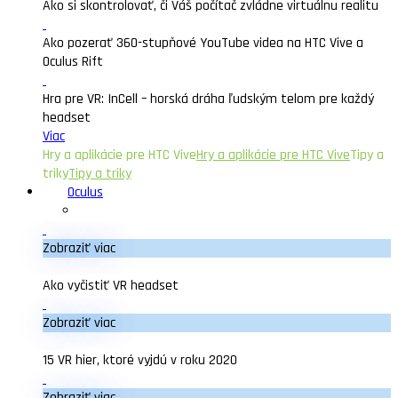
Ako si skontrolovať, či Váš počítač zvládne virtuálnu realitu
Ako pozerať 360-stupňové YouTube videa na HTC Vive a
Oculus Rift
Hra pre VR: InCell – horská dráha ľudským telom pre každý
headset
Viac
Hry a aplikácie pre HTC Vive
Hry a aplikácie pre HTC Vive
Tipy a
triky
Tipy a triky
Oculus
Zobraziť viac
Ako vyčistiť VR headset
Zobraziť viac
15 VR hier, ktoré vyjdú v roku 2020
Zobraziť viac