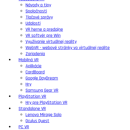
Návody a tipy
Spoločnosti
Tlačové správy
Udalosti
VR herne a predajne
VR softvér pre Win
Využívanie virtuálnej reality
WebVR - webové stránky vo virtuálnej realite
Zariadenia
Mobilná VR
Aplikácie
CardBoard
Google DayDream
Hry
Samsung Gear VR
PlayStation VR
Hry pre PlayStation VR
Standalone VR
Lenovo Mirage Solo
Oculus Quest
PC VR