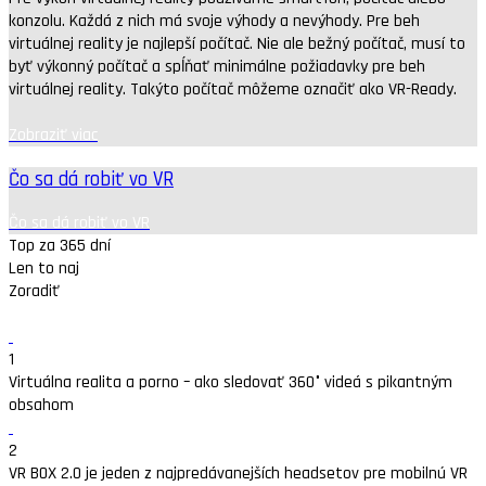
konzolu. Každá z nich má svoje výhody a nevýhody. Pre beh
virtuálnej reality je najlepší počítač. Nie ale bežný počítač, musí to
byť výkonný počítač a spĺňať minimálne požiadavky pre beh
virtuálnej reality. Takýto počítač môžeme označiť ako VR-Ready.
Zobraziť viac
Čo sa dá robiť vo VR
Čo sa dá robiť vo VR
Top za 365 dní
Len to naj
Zoradiť
1
Virtuálna realita a porno – ako sledovať 360° videá s pikantným
obsahom
2
VR BOX 2.0 je jeden z najpredávanejších headsetov pre mobilnú VR