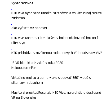
Výber redakcie
HTC Vive Sync beta umožní stretávanie vo virtuálnej realite
zadarmo
Ako vyčistiť VR headset
HTC Vive Cosmos Elite ukrýva v balení očakávanú hru Half-
Life: Alyx
HTC prichádza s rozšírenou radou nových VR headsetov VIVE
15 VR hier, ktoré vyjdú v roku 2020
Najpopularnejšie
Virtuálna realita a porno – ako sledovať 360° videá s
pikantným obsahom
Musíte si prečítať
Recenzia HTC Vive, najdrahšia a dostupná
VR na Slovensku