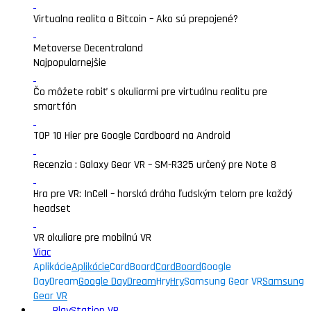
Virtualna realita a Bitcoin – Ako sú prepojené?
Metaverse Decentraland
Najpopularnejšie
Čo môžete robiť s okuliarmi pre virtuálnu realitu pre
smartfón
TOP 10 Hier pre Google Cardboard na Android
Recenzia : Galaxy Gear VR – SM-R325 určený pre Note 8
Hra pre VR: InCell – horská dráha ľudským telom pre každý
headset
VR okuliare pre mobilnú VR
Viac
Aplikácie
Aplikácie
CardBoard
CardBoard
Google
DayDream
Google DayDream
Hry
Hry
Samsung Gear VR
Samsung
Gear VR
PlayStation VR