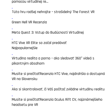
pomocou virtuálnej re...
Túto hru radšej nehrajte – strašidelný The Forest VR
Green Hell VR Recenzia
Meta Quest 3: Vstup do Budúcnosti Virtuálnej
HTC Vive XR Elite sa začal predávať
Najpopularnejšie
Virtuálna realita a porno – ako sledovať 360° videá s
pikantným obsahom
Musíte si prečítať
Recenzia HTC Vive, najdrahšia a dostupná
VR na Slovensku
Ako si skontrolovať, či Váš počítač zvládne virtuálnu realitu
Musíte si prečítať
Recenzia Oculus Rift CV, najznámejšieho
headsetu pre VR