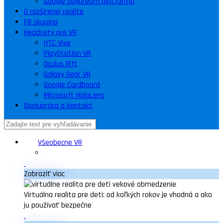
Google DayDream platforma
O rozšírenej realite
FB skupina
Headsety pre VR
HTC Vive
PlayStation VR
Oculus Rift
Galaxy Gear VR
Google Cardboard
Microsoft HoloLens
Spolupráca a kontakt
Všeobecne VR
Zobraziť viac
Virtuálna realita pre deti: od koľkých rokov je vhodná a ako
ju používať bezpečne