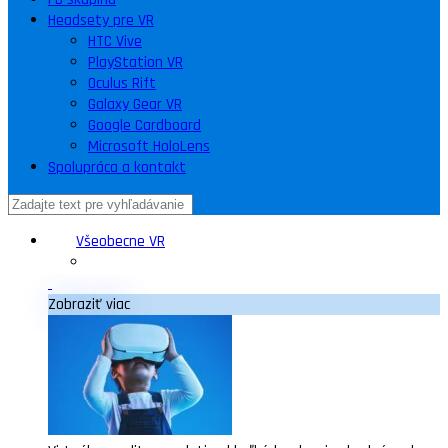
Headsety pre VR
HTC Vive
PlayStation VR
Oculus Rift
Galaxy Gear VR
Google Cardboard
Microsoft HoloLens
Spolupráca a kontakt
Všeobecne VR
Zobraziť viac