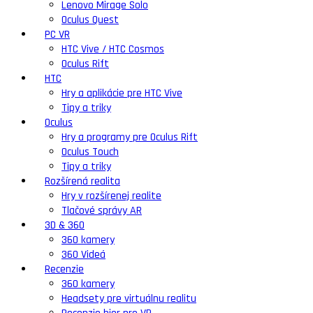
Lenovo Mirage Solo
Oculus Quest
PC VR
HTC Vive / HTC Cosmos
Oculus Rift
HTC
Hry a aplikácie pre HTC Vive
Tipy a triky
Oculus
Hry a programy pre Oculus Rift
Oculus Touch
Tipy a triky
Rozšírená realita
Hry v rozšírenej realite
Tlačové správy AR
3D & 360
360 kamery
360 Videá
Recenzie
360 kamery
Headsety pre virtuálnu realitu