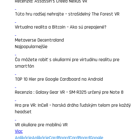
Recenzia: Assassin’s Creed Nexus VR
Túto hru radšej nehrajte – strašidelný The Forest VR
Virtualna realita a Bitcoin – Ako sú prepojené?
Metaverse Decentraland
Najpopularnejšie
Čo môžete robiť s okuliarmi pre virtuálnu realitu pre
smartfón
TOP 10 Hier pre Google Cardboard na Android
Recenzia : Galaxy Gear VR – SM-R325 určený pre Note 8
Hra pre VR: InCell – horská dráha ľudským telom pre každý
headset
VR okuliare pre mobilnú VR
Viac
Aplikácie
Aplikácie
CardBoard
CardBoard
Google