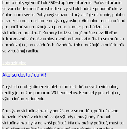
hore a dole, vytvoriť tak 360-stupňové otočenie. Počas otáčania
sa vám bude meniť prostredie a vy si tak budete pripadať ako v
úplne inom svete. Pohybový senzor, ktorý zisťuje otáčanie, polohu
a smer sa na smartfóne nazýva gyroskop. Virtuálna realita určená
pre počítač sa umožňuje za pomoci kamier prechádzať vo
virtuálnom prostredí. Kamery totiž snímajú bežne neviditeľné
infračervené snímače umiestnené na headsete. Tieto snímače sa
nachádzajú aj na ovládačoch. Ovládače tak umožňujú simuláciu rúk
vo virtuálnej realite.
Zobraziť viac
Ako sa dostať do VR
Prejsť do druhej dimenzie alebo fantastického sveta virtuálnej
reality je možné pomocou VR headsetov. Headsety potrebujú aj
výkon iného zariadenia.
Pre výkon virtuálnej reality používame smartfón, počítač alebo
konzolu. Každá z nich má svoje výhody a nevýhody. Pre beh
virtuálnej reality je najlepší počítač. Nie ale bežný počítač, musí to