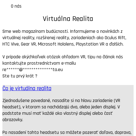
O nás
Virtuálna Realita
Sme web magazínom budúcnosti. Informujeme o novinkách z
virtuálnej reality, rozšírenej reality, zariadeniach ako Oculus Rift,
HTC Vive, Gear VR, Microsoft Hololens, Playstation VR a ďalších.
V prípade akýchkoľvek otázok ohľadom VR, tipu na článok nás
kontaktujte prostredníctvom e-mailu
re
******
@
**************
ta.eu
Ste tu prvý krát ?
Čo je virtuálna realita
Zjednodušene povedané, nasadíte si na hlavu zariadenie (VR
headset), v ktorom sa nachádzajú dva, alebo jeden displej. V
podstate musí mať každé oko vlastný displej alebo časť
obrazovky.
Po nasadení tohto headsetu sa môžete pozerať doľava, doprava,