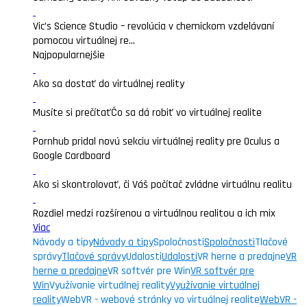
Vic’s Science Studio – revolúcia v chemickom vzdelávaní
pomocou virtuálnej re...
Najpopularnejšie
Ako sa dostať do virtuálnej reality
Musíte si prečítať
Čo sa dá robiť vo virtuálnej realite
Pornhub pridal novú sekciu virtuálnej reality pre Oculus a
Google Cardboard
Ako si skontrolovať, či Váš počítač zvládne virtuálnu realitu
Rozdiel medzi rozšírenou a virtuálnou realitou a ich mix
Viac
Návody a tipy
Návody a tipy
Spoločnosti
Spoločnosti
Tlačové
správy
Tlačové správy
Udalosti
Udalosti
VR herne a predajne
VR
herne a predajne
VR softvér pre Win
VR softvér pre
Win
Využívanie virtuálnej reality
Využívanie virtuálnej
reality
WebVR - webové stránky vo virtuálnej realite
WebVR -