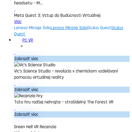
headsetu – M...
Meta Quest 3: Vstup do Budúcnosti Virtuálnej
Viac
Lenovo Mirage Solo
Lenovo Mirage Solo
Oculus Quest
Oculus
Quest
PC VR
Zobraziť viac
Vic’s Science Studio – revolúcia v chemickom vzdelávaní
pomocou virtuálnej reality
Zobraziť viac
Túto hru radšej nehrajte – strašidelný The Forest VR
Zobraziť viac
Green Hell VR Recenzia