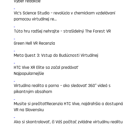
Výber redakcie
Vic’s Science Studio – revolúcia v chemickom vzdelávaní
pomocou virtuálnej re...
Túto hru radšej nehrajte – strašidelný The Forest VR
Green Hell VR Recenzia
Meta Quest 3: Vstup do Budúcnosti Virtuálnej
HTC Vive XR Elite sa začal predávať
Najpopularnejšie
Virtuálna realita a porno – ako sledovať 360° videá s
pikantným obsahom
Musíte si prečítať
Recenzia HTC Vive, najdrahšia a dostupná
VR na Slovensku
Ako si skontrolovať, či Váš počítač zvládne virtuálnu realitu