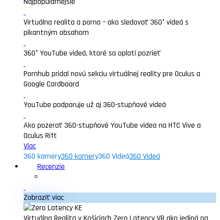
Najpopularnejšie
Virtuálna realita a porno – ako sledovať 360° videá s
pikantným obsahom
360° YouTube videá, ktoré sa oplatí pozrieť
Pornhub pridal novú sekciu virtuálnej reality pre Oculus a
Google Cardboard
YouTube podporuje už aj 360-stupňové videá
Ako pozerať 360-stupňové YouTube videa na HTC Vive a
Oculus Rift
Viac
360 kamery
360 kamery
360 Videá
360 Videá
Recenzie
Zobraziť viac
Virtuálna Realita v Košiciach Zero Latency VR ako jediná na