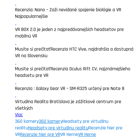
Recenzia: Nano – Zaži nevídané spojenie biológie a VR
Najpopularnejšie
VR BOX 2.0 je jeden z najpredávanejších headsetov pre
mobilnú VR
Musíte si prečítať
Recenzia HTC Vive, najdrahšia a dostupná
VR na Slovensku
Musíte si prečítať
Recenzia Oculus Rift CV, najznámejšieho
headsetu pre VR
Recenzia : Galaxy Gear VR – SM-R325 určený pre Note 8
Virtuálna Realita Bratislava je zážitkové centrum pre
všetkých
Viac
360 kamery
360 kamery
Headsety pre virtuálnu
realitu
Headsety pre virtuálnu realitu
Recenzie hier pre
VR
Recenzie hier pre VR
VR Herne
VR Herne