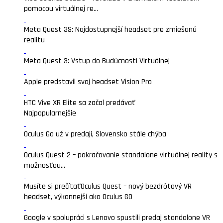
pomocou virtuálnej re...
Meta Quest 3S: Najdostupnejší headset pre zmiešanú
realitu
Meta Quest 3: Vstup do Budúcnosti Virtuálnej
Apple predstavil svoj headset Vision Pro
HTC Vive XR Elite sa začal predávať
Najpopularnejšie
Oculus Go už v predaji, Slovensko stále chýba
Oculus Quest 2 – pokračovanie standalone virtuálnej reality s
možnosťou...
Musíte si prečítať
Oculus Quest – nový bezdrôtový VR
headset, výkonnejší ako Oculus GO
Google v spolupráci s Lenovo spustili predaj standalone VR