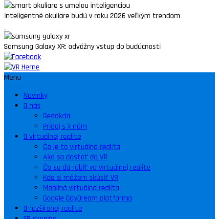
Inteligentné okuliare budú v roku 2026 veľkým trendom
Samsung Galaxy XR: odvážny vstup do budúcnosti
Menu
Novinky
O nás
Redakcia
Pridaj s k nám
O virtuálnej realite
Čo je to virtuálna realita
Ako sa dostať do VR
Čo sa dá robiť vo virtuálnej realite
Kde si môžem skúsiť VR
Mobilná virtuálna realita
Google DayDream platforma
O rozšírenej realite
FB skupina