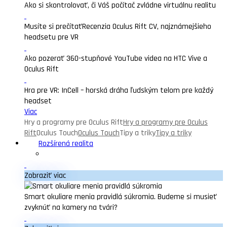
Ako si skontrolovať, či Váš počítač zvládne virtuálnu realitu
Musíte si prečítať
Recenzia Oculus Rift CV, najznámejšieho
headsetu pre VR
Ako pozerať 360-stupňové YouTube videa na HTC Vive a
Oculus Rift
Hra pre VR: InCell – horská dráha ľudským telom pre každý
headset
Viac
Hry a programy pre Oculus Rift
Hry a programy pre Oculus
Rift
Oculus Touch
Oculus Touch
Tipy a triky
Tipy a triky
Rozšírená realita
Zobraziť viac
Smart okuliare menia pravidlá súkromia. Budeme si musieť
zvyknúť na kamery na tvári?