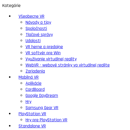
Kategórie
Všeobecne VR
Návody a tipy
Spoločnosti
Tlačové správy
Udalosti
VR herne a predajne
VR softvér pre Win
Využívanie virtuálnej reality
WebVR - webové stránky vo virtuálnej realite
Zariadenia
Mobilná VR
Aplikácie
CardBoard
Google DayDream
Hry
Samsung Gear VR
PlayStation VR
Hry pre PlayStation VR
Standalone VR