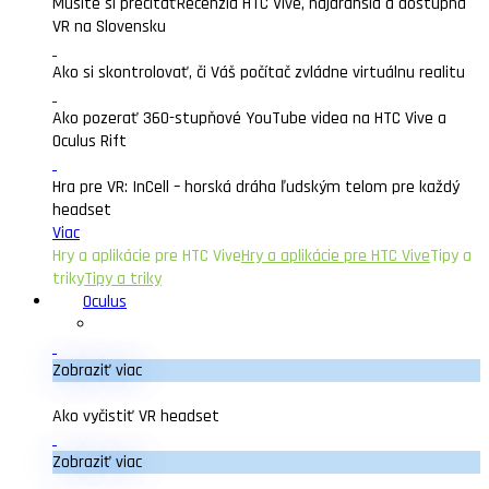
Musíte si prečítať
Recenzia HTC Vive, najdrahšia a dostupná
VR na Slovensku
Ako si skontrolovať, či Váš počítač zvládne virtuálnu realitu
Ako pozerať 360-stupňové YouTube videa na HTC Vive a
Oculus Rift
Hra pre VR: InCell – horská dráha ľudským telom pre každý
headset
Viac
Hry a aplikácie pre HTC Vive
Hry a aplikácie pre HTC Vive
Tipy a
triky
Tipy a triky
Oculus
Zobraziť viac
Ako vyčistiť VR headset
Zobraziť viac