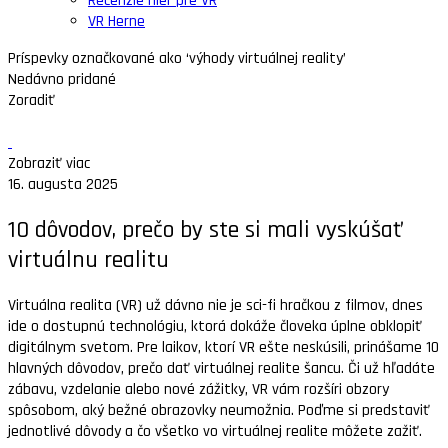
Recenzie hier pre VR
VR Herne
Príspevky označkované ako ‘výhody virtuálnej reality’
Nedávno pridané
Zoradiť
Zobraziť viac
16. augusta 2025
10 dôvodov, prečo by ste si mali vyskúšať
virtuálnu realitu
Virtuálna realita (VR) už dávno nie je sci-fi hračkou z filmov, dnes
ide o dostupnú technológiu, ktorá dokáže človeka úplne obklopiť
digitálnym svetom. Pre laikov, ktorí VR ešte neskúsili, prinášame 10
hlavných dôvodov, prečo dať virtuálnej realite šancu. Či už hľadáte
zábavu, vzdelanie alebo nové zážitky, VR vám rozšíri obzory
spôsobom, aký bežné obrazovky neumožnia. Poďme si predstaviť
jednotlivé dôvody a čo všetko vo virtuálnej realite môžete zažiť.