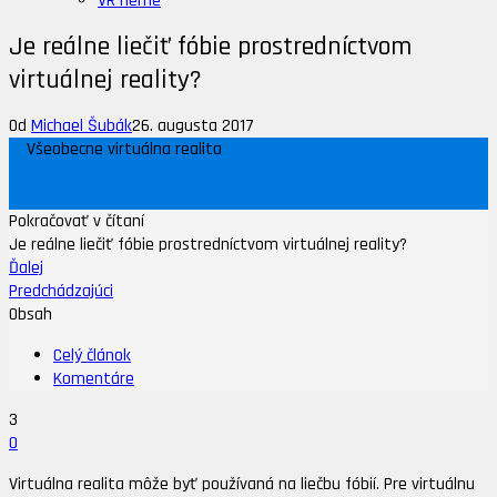
VR Herne
Je reálne liečiť fóbie prostredníctvom
virtuálnej reality?
Od
Michael Šubák
26. augusta 2017
Všeobecne virtuálna realita
Pokračovať v čítaní
Je reálne liečiť fóbie prostredníctvom virtuálnej reality?
Ďalej
Predchádzajúci
Obsah
Celý článok
Komentáre
3
0
Virtuálna realita môže byť používaná na liečbu fóbií. Pre virtuálnu