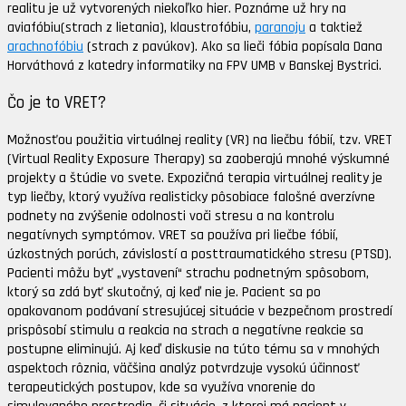
realitu je už vytvorených niekoľko hier. Poznáme už hry na
aviafóbiu(strach z lietania), klaustrofóbiu,
paranoju
a taktiež
arachnofóbiu
(strach z pavúkov). Ako sa lieči fóbia popísala Dana
Horváthová z katedry informatiky na FPV UMB v Banskej Bystrici.
Čo je to VRET?
Možnosťou použitia virtuálnej reality (VR) na liečbu fóbií, tzv. VRET
(Virtual Reality Exposure Therapy) sa zaoberajú mnohé výskumné
projekty a štúdie vo svete. Expozičná terapia virtuálnej reality je
typ liečby, ktorý využíva realisticky pôsobiace falošné averzívne
podnety na zvýšenie odolnosti voči stresu a na kontrolu
negatívnych symptómov. VRET sa používa pri liečbe fóbií,
úzkostných porúch, závislostí a posttraumatického stresu (PTSD).
Pacienti môžu byť „vystavení“ strachu podnetným spôsobom,
ktorý sa zdá byť skutočný, aj keď nie je. Pacient sa po
opakovanom podávaní stresujúcej situácie v bezpečnom prostredí
prispôsobí stimulu a reakcia na strach a negatívne reakcie sa
postupne eliminujú. Aj keď diskusie na túto tému sa v mnohých
aspektoch rôznia, väčšina analýz potvrdzuje vysokú účinnosť
terapeutických postupov, kde sa využíva vnorenie do