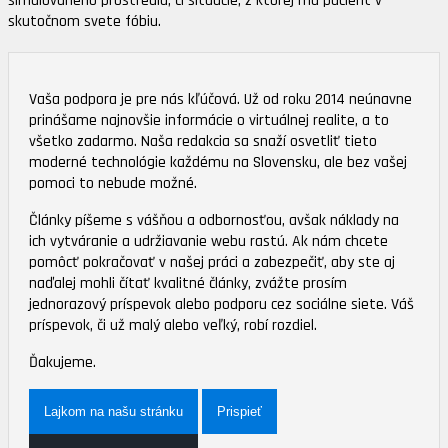
simulovaného prostredia, či situácie, z ktorej má pacient v
skutočnom svete fóbiu.
Vaša podpora je pre nás kľúčová. Už od roku 2014 neúnavne
prinášame najnovšie informácie o virtuálnej realite, a to
všetko zadarmo. Naša redakcia sa snaží osvetliť tieto
moderné technológie každému na Slovensku, ale bez vašej
pomoci to nebude možné.
Články píšeme s vášňou a odbornosťou, avšak náklady na
ich vytváranie a udržiavanie webu rastú. Ak nám chcete
pomôcť pokračovať v našej práci a zabezpečiť, aby ste aj
naďalej mohli čítať kvalitné články, zvážte prosím
jednorazový príspevok alebo podporu cez sociálne siete. Váš
príspevok, či už malý alebo veľký, robí rozdiel.
Ďakujeme.
Lajkom na našu stránku
Prispieť