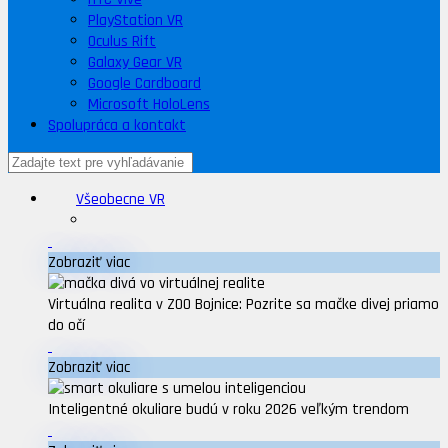
PlayStation VR
Oculus Rift
Galaxy Gear VR
Google Cardboard
Microsoft HoloLens
Spolupráca a kontakt
Všeobecne VR
Zobraziť viac
Virtuálna realita v ZOO Bojnice: Pozrite sa mačke divej priamo
do očí
Zobraziť viac
Inteligentné okuliare budú v roku 2026 veľkým trendom