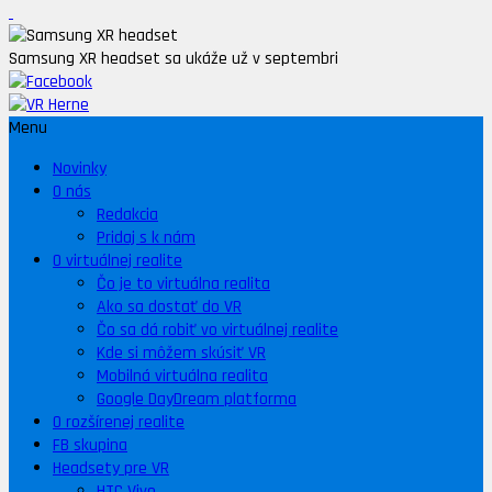
Samsung XR headset sa ukáže už v septembri
Menu
Novinky
O nás
Redakcia
Pridaj s k nám
O virtuálnej realite
Čo je to virtuálna realita
Ako sa dostať do VR
Čo sa dá robiť vo virtuálnej realite
Kde si môžem skúsiť VR
Mobilná virtuálna realita
Google DayDream platforma
O rozšírenej realite
FB skupina
Headsety pre VR
HTC Vive