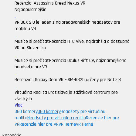
Recenzia: Assassin’s Creed Nexus VR
Najpopularnejšie
VR BOX 2.0 je jeden z najpredávanejších headsetov pre
mobilnú VR
Musíte si prečítať
Recenzia HTC Vive, najdrahšia a dostupná
VR na Slovensku
Musíte si prečítať
Recenzia Oculus Rift CV, najznámejšieho
headsetu pre VR
Recenzia : Galaxy Gear VR – SM-R325 určený pre Note 8
Virtuálna Realita Bratislava je zážitkové centrum pre
všetkých
Viac
360 kamery
360 kamery
Headsety pre virtuálnu
realitu
Headsety pre virtuálnu realitu
Recenzie hier pre
VR
Recenzie hier pre VR
VR Herne
VR Herne
Kategórie