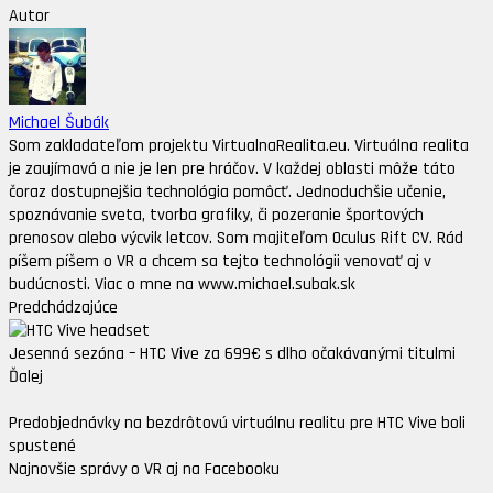
Autor
Michael Šubák
Som zakladateľom projektu VirtualnaRealita.eu. Virtuálna realita
je zaujímavá a nie je len pre hráčov. V každej oblasti môže táto
čoraz dostupnejšia technológia pomôcť. Jednoduchšie učenie,
spoznávanie sveta, tvorba grafiky, či pozeranie športových
prenosov alebo výcvik letcov. Som majiteľom Oculus Rift CV. Rád
píšem píšem o VR a chcem sa tejto technológii venovať aj v
budúcnosti. Viac o mne na www.michael.subak.sk
Predchádzajúce
Jesenná sezóna – HTC Vive za 699€ s dlho očakávanými titulmi
Ďalej
Predobjednávky na bezdrôtovú virtuálnu realitu pre HTC Vive boli
spustené
Najnovšie správy o VR aj na Facebooku