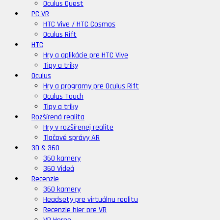
Oculus Quest
PC VR
HTC Vive / HTC Cosmos
Oculus Rift
HTC
Hry a aplikácie pre HTC Vive
Tipy a triky
Oculus
Hry a programy pre Oculus Rift
Oculus Touch
Tipy a triky
Rozšírená realita
Hry v rozšírenej realite
Tlačové správy AR
3D & 360
360 kamery
360 Videá
Recenzie
360 kamery
Headsety pre virtuálnu realitu
Recenzie hier pre VR