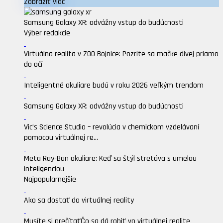
Zobraziť viac
Samsung Galaxy XR: odvážny vstup do budúcnosti
Výber redakcie
Virtuálna realita v ZOO Bojnice: Pozrite sa mačke divej priamo
do očí
Inteligentné okuliare budú v roku 2026 veľkým trendom
Samsung Galaxy XR: odvážny vstup do budúcnosti
Vic’s Science Studio – revolúcia v chemickom vzdelávaní
pomocou virtuálnej re...
Meta Ray-Ban okuliare: Keď sa štýl stretáva s umelou
inteligenciou
Najpopularnejšie
Ako sa dostať do virtuálnej reality
Musíte si prečítať
Čo sa dá robiť vo virtuálnej realite