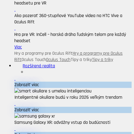
headsetu pre VR
Ako pozerať 360-stupňové YouTube videa na HTC Vive a
Oculus Rift
Hra pre VR: InCell – horská dráha ľudským telom pre každý
headset
Viac
Hry a programy pre Oculus Rift
Hry a programy pre Oculus
Rift
Oculus Touch
Oculus Touch
Tipy a triky
Tipy a triky
Rozšírená realita
Zobraziť viac
Inteligentné okuliare budú v roku 2026 veľkým trendom
Zobraziť viac
Samsung Galaxy XR: odvážny vstup do budúcnosti