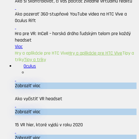
Ako si skontrolovať, či Váš počítač zvládne virtuálnu realitu
Ako pozerať 360-stupňové YouTube videa na HTC Vive a
Oculus Rift
Hra pre VR: InCell – horská dráha ľudským telom pre každý
headset
Viac
Hry a aplikácie pre HTC Vive
Hry a aplikácie pre HTC Vive
Tipy a
triky
Tipy a triky
Oculus
Zobraziť viac
Ako vyčistiť VR headset
Zobraziť viac
15 VR hier, ktoré vyjdú v roku 2020
Zobraziť viac