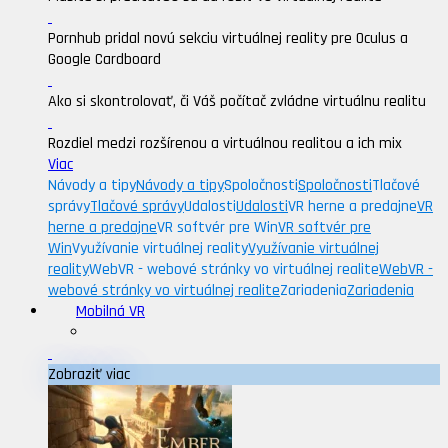
Pornhub pridal novú sekciu virtuálnej reality pre Oculus a
Google Cardboard
Ako si skontrolovať, či Váš počítač zvládne virtuálnu realitu
Rozdiel medzi rozšírenou a virtuálnou realitou a ich mix
Viac
Návody a tipy
Návody a tipy
Spoločnosti
Spoločnosti
Tlačové
správy
Tlačové správy
Udalosti
Udalosti
VR herne a predajne
VR
herne a predajne
VR softvér pre Win
VR softvér pre
Win
Využívanie virtuálnej reality
Využívanie virtuálnej
reality
WebVR - webové stránky vo virtuálnej realite
WebVR -
webové stránky vo virtuálnej realite
Zariadenia
Zariadenia
Mobilná VR
Zobraziť viac