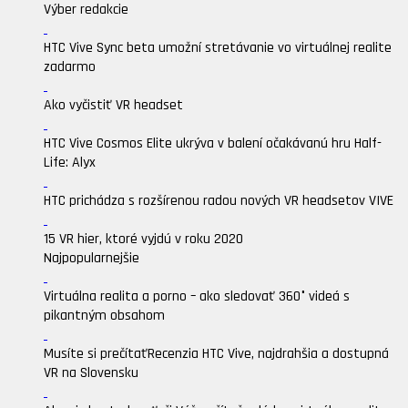
Výber redakcie
HTC Vive Sync beta umožní stretávanie vo virtuálnej realite
zadarmo
Ako vyčistiť VR headset
HTC Vive Cosmos Elite ukrýva v balení očakávanú hru Half-
Life: Alyx
HTC prichádza s rozšírenou radou nových VR headsetov VIVE
15 VR hier, ktoré vyjdú v roku 2020
Najpopularnejšie
Virtuálna realita a porno – ako sledovať 360° videá s
pikantným obsahom
Musíte si prečítať
Recenzia HTC Vive, najdrahšia a dostupná
VR na Slovensku