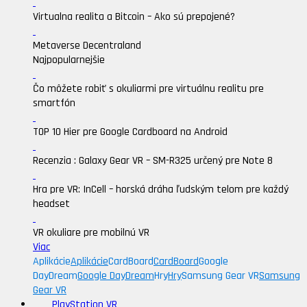
Virtualna realita a Bitcoin – Ako sú prepojené?
Metaverse Decentraland
Najpopularnejšie
Čo môžete robiť s okuliarmi pre virtuálnu realitu pre
smartfón
TOP 10 Hier pre Google Cardboard na Android
Recenzia : Galaxy Gear VR – SM-R325 určený pre Note 8
Hra pre VR: InCell – horská dráha ľudským telom pre každý
headset
VR okuliare pre mobilnú VR
Viac
Aplikácie
Aplikácie
CardBoard
CardBoard
Google
DayDream
Google DayDream
Hry
Hry
Samsung Gear VR
Samsung
Gear VR
PlayStation VR