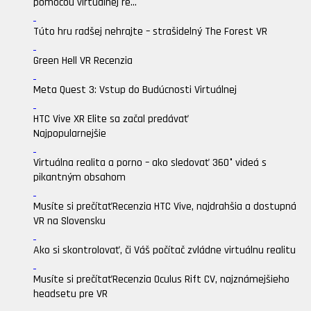
pomocou virtuálnej re...
Túto hru radšej nehrajte – strašidelný The Forest VR
Green Hell VR Recenzia
Meta Quest 3: Vstup do Budúcnosti Virtuálnej
HTC Vive XR Elite sa začal predávať
Najpopularnejšie
Virtuálna realita a porno – ako sledovať 360° videá s
pikantným obsahom
Musíte si prečítať
Recenzia HTC Vive, najdrahšia a dostupná
VR na Slovensku
Ako si skontrolovať, či Váš počítač zvládne virtuálnu realitu
Musíte si prečítať
Recenzia Oculus Rift CV, najznámejšieho
headsetu pre VR