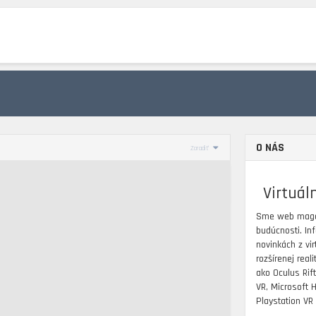
LAYSTATION VR
STANDALONE VR
PC VR
HTC
OCULUS
ROZŠÍREN
O NÁS
Zoradiť
Virtuál
Sme web mag
budúcnosti. I
novinkách z virt
rozšírenej real
ako Oculus Rift
VR, Microsoft 
Playstation VR 