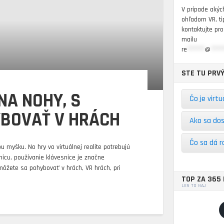
V prípade akýc
ohľadom VR, ti
kontaktujte pr
mailu
re
******
@
****
STE TU PRVÝ
NA NOHY, S
Čo je virtu
BOVAŤ V HRÁCH
Ako sa do
Čo sa dá r
u myšku. No hry vo virtuálnej realite potrebujú
icu, používanie klávesnice je značne
môžete sa pohybovať v hrách, VR hrách, pri
TOP ZA 365 
LEN TO NAJ