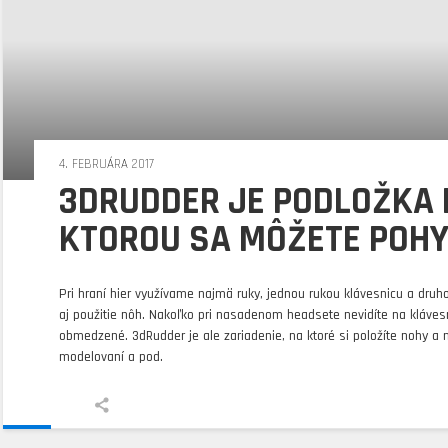
4. FEBRUÁRA 2017
3DRUDDER JE PODLOŽKA 
KTOROU SA MÔŽETE POHY
Pri hraní hier využívame najmä ruky, jednou rukou klávesnicu a druho
aj použitie nôh. Nakoľko pri nasadenom headsete nevidíte na klávesn
obmedzené. 3dRudder je ale zariadenie, na ktoré si položíte nohy a 
modelovaní a pod.