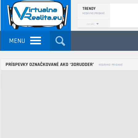
TRENDY
NEDÁVNO PRIDANÉ
Zoradiť
MENU
VŠEOBECNE VR
MOBILNÁ VR
P
PRÍSPEVKY OZNAČKOVANÉ AKO ‘3DRUDDER’
NEDÁVNO PRIDANÉ