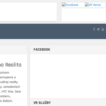
Á REALITA
3D & 360
RECENZIE
FACEBOOK
na Realita
azínom
nformujeme o
uálnej reality,
ity, zariadeniach
, HTC Vive, Gear
Hololens,
a ďalších.
VR SLUŽBY