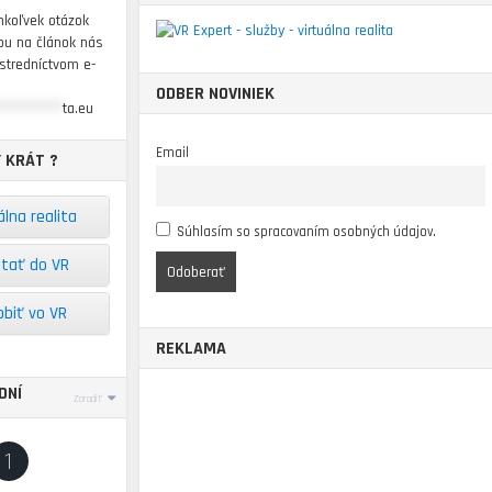
hkoľvek otázok
pu na článok nás
ostredníctvom e-
ODBER NOVINIEK
**********
ta.eu
Email
 KRÁT ?
álna realita
Súhlasím so spracovaním osobných údajov.
stať do VR
obiť vo VR
REKLAMA
DNÍ
Zoradiť
1