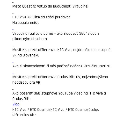
Meta Quest 3: Vstup do Budúcnosti Virtuálnej
HTC Vive XR Elite sa začal predávať
Najpopularnejšie
Virtuálna realita a porno – ako sledovať 360° videá s
pikantným obsahom
Musíte si prečítať
Recenzia HTC Vive, najdrahšia a dostupná
VR na Slovensku
Ako si skontrolovať, či Váš počítač zvládne virtuálnu realitu
Musíte si prečítať
Recenzia Oculus Rift CV, najznámejšieho
headsetu pre VR
Ako pozerať 360-stupňové YouTube videa na HTC Vive a
Oculus Rift
Viac
HTC Vive / HTC Cosmos
HTC Vive / HTC Cosmos
Oculus
Rift
Oculus Rift