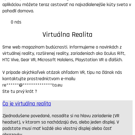
aplikáciou môžete teraz cestovať na najvzdialenejšie kúty sveta v
pohodlí domova.
O nás
Virtuálna Realita
Sme web magazínom budúcnosti. Informujeme o novinkách z
virtuálnej reality, rozšírenej reality, zariadeniach ako Oculus Rift,
HTC Vive, Gear VR, Microsoft Hololens, Playstation VR a ďalších.
V prípade akýchkoľvek otázok ohľadom VR, tipu na článok nás
kontaktujte prostredníctvom e-mailu
re
******
@
**************
ta.eu
Ste tu prvý krát ?
Čo je virtuálna realita
Zjednodušene povedané, nasadíte si na hlavu zariadenie (VR
headset), v ktorom sa nachádzajú dva, alebo jeden displej. V
podstate musí mať každé oko vlastný displej alebo časť
obrazovky.