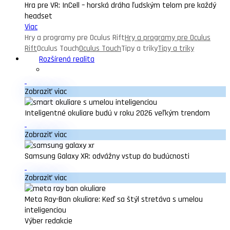
Hra pre VR: InCell – horská dráha ľudským telom pre každý
headset
Viac
Hry a programy pre Oculus Rift
Hry a programy pre Oculus
Rift
Oculus Touch
Oculus Touch
Tipy a triky
Tipy a triky
Rozšírená realita
Zobraziť viac
Inteligentné okuliare budú v roku 2026 veľkým trendom
Zobraziť viac
Samsung Galaxy XR: odvážny vstup do budúcnosti
Zobraziť viac
Meta Ray-Ban okuliare: Keď sa štýl stretáva s umelou
inteligenciou
Výber redakcie