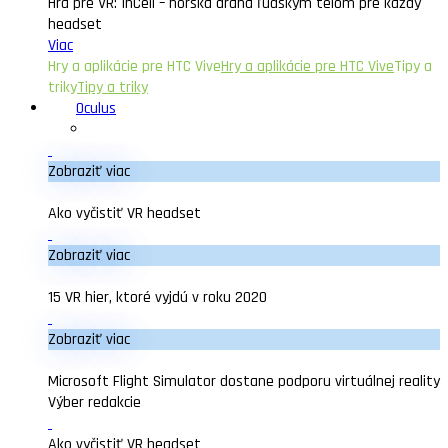
Hra pre VR: InCell – horská dráha ľudským telom pre každý
headset
Viac
Hry a aplikácie pre HTC Vive
Hry a aplikácie pre HTC Vive
Tipy a
triky
Tipy a triky
Oculus
Zobraziť viac
Ako vyčistiť VR headset
Zobraziť viac
15 VR hier, ktoré vyjdú v roku 2020
Zobraziť viac
Microsoft Flight Simulator dostane podporu virtuálnej reality
Výber redakcie
Ako vyčistiť VR headset