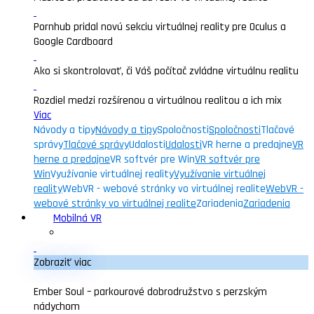
Pornhub pridal novú sekciu virtuálnej reality pre Oculus a
Google Cardboard
Ako si skontrolovať, či Váš počítač zvládne virtuálnu realitu
Rozdiel medzi rozšírenou a virtuálnou realitou a ich mix
Viac
Návody a tipy
Návody a tipy
Spoločnosti
Spoločnosti
Tlačové
správy
Tlačové správy
Udalosti
Udalosti
VR herne a predajne
VR
herne a predajne
VR softvér pre Win
VR softvér pre
Win
Využívanie virtuálnej reality
Využívanie virtuálnej
reality
WebVR - webové stránky vo virtuálnej realite
WebVR -
webové stránky vo virtuálnej realite
Zariadenia
Zariadenia
Mobilná VR
Zobraziť viac
Ember Soul – parkourové dobrodružstvo s perzským
nádychom