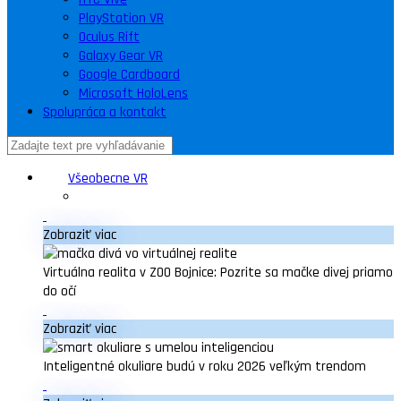
PlayStation VR
Oculus Rift
Galaxy Gear VR
Google Cardboard
Microsoft HoloLens
Spolupráca a kontakt
Všeobecne VR
Zobraziť viac
Virtuálna realita v ZOO Bojnice: Pozrite sa mačke divej priamo
do očí
Zobraziť viac
Inteligentné okuliare budú v roku 2026 veľkým trendom