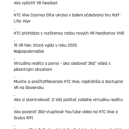
Ako vyčistiť VR headset
HTC Vive Cosmos Elite ukrýva v balení očakávanú hru Half-
Life: Alyx
HTC prichádza s rozšírenou radou nových VR headsetov VIVE
15 VR hier, ktoré vyjdú v roku 2020
Najpopularnejšie
Virtuálna realita a porno – ako sledovať 360° videá s
pikantným obsahom
Musíte si prečítať
Recenzia HTC Vive, najdrahšia a dostupná
VR na Slovensku
Ako si skontrolovať, či Váš počítač zvládne virtuálnu realitu
Ako pozerať 360-stupňové YouTube videa na HTC Vive a
Oculus Rift