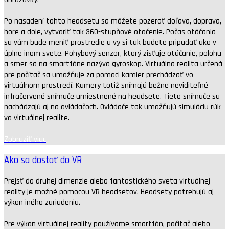
Po nasadení tohto headsetu sa môžete pozerať doľava, doprava,
hore a dole, vytvoriť tak 360-stupňové otočenie. Počas otáčania
sa vám bude meniť prostredie a vy si tak budete pripadať ako v
úplne inom svete. Pohybový senzor, ktorý zisťuje otáčanie, polohu
a smer sa na smartfóne nazýva gyroskop. Virtuálna realita určená
pre počítač sa umožňuje za pomoci kamier prechádzať vo
virtuálnom prostredí. Kamery totiž snímajú bežne neviditeľné
infračervené snímače umiestnené na headsete. Tieto snímače sa
nachádzajú aj na ovládačoch. Ovládače tak umožňujú simuláciu rúk
vo virtuálnej realite.
Zobraziť viac
Ako sa dostať do VR
Prejsť do druhej dimenzie alebo fantastického sveta virtuálnej
reality je možné pomocou VR headsetov. Headsety potrebujú aj
výkon iného zariadenia.
Pre výkon virtuálnej reality používame smartfón, počítač alebo