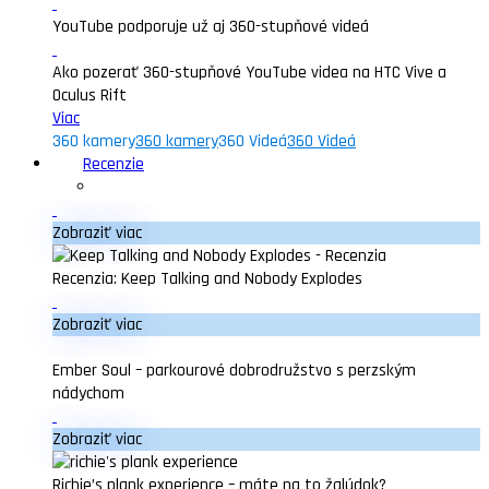
YouTube podporuje už aj 360-stupňové videá
Ako pozerať 360-stupňové YouTube videa na HTC Vive a
Oculus Rift
Viac
360 kamery
360 kamery
360 Videá
360 Videá
Recenzie
Zobraziť viac
Recenzia: Keep Talking and Nobody Explodes
Zobraziť viac
Ember Soul – parkourové dobrodružstvo s perzským
nádychom
Zobraziť viac
Richie’s plank experience – máte na to žalúdok?