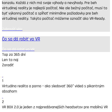
konzolu. Každá z nich má svoje výhody a nevýhody. Pre beh
virtuálnej reality je najlepší počítač. Nie ale bežný počítač, musí to
byť výkonný počítač a spĺňať minimálne požiadavky pre beh
virtuálnej reality. Takýto počítač môžeme označiť ako VR-Ready.
Zobraziť viac
Čo sa dá robiť vo VR
Čo sa dá robiť vo VR
Top za 365 dní
Len to naj
Zoradiť
1
Virtuálna realita a porno – ako sledovať 360° videá s pikantným
obsahom
2
VR BOX 2.0 je jeden z najpredávanejších headsetov pre mobilnú VR