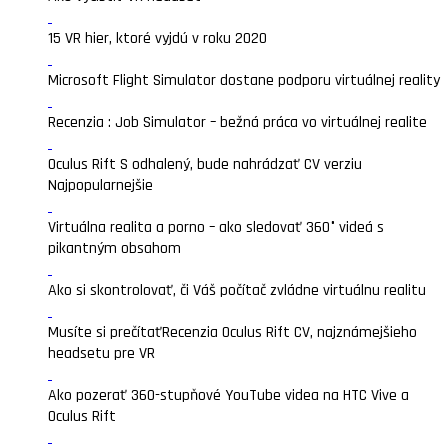
15 VR hier, ktoré vyjdú v roku 2020
Microsoft Flight Simulator dostane podporu virtuálnej reality
Recenzia : Job Simulator – bežná práca vo virtuálnej realite
Oculus Rift S odhalený, bude nahrádzať CV verziu
Najpopularnejšie
Virtuálna realita a porno – ako sledovať 360° videá s
pikantným obsahom
Ako si skontrolovať, či Váš počítač zvládne virtuálnu realitu
Musíte si prečítať
Recenzia Oculus Rift CV, najznámejšieho
headsetu pre VR
Ako pozerať 360-stupňové YouTube videa na HTC Vive a
Oculus Rift