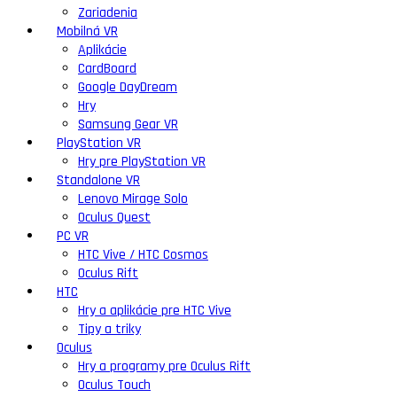
Zariadenia
Mobilná VR
Aplikácie
CardBoard
Google DayDream
Hry
Samsung Gear VR
PlayStation VR
Hry pre PlayStation VR
Standalone VR
Lenovo Mirage Solo
Oculus Quest
PC VR
HTC Vive / HTC Cosmos
Oculus Rift
HTC
Hry a aplikácie pre HTC Vive
Tipy a triky
Oculus
Hry a programy pre Oculus Rift
Oculus Touch