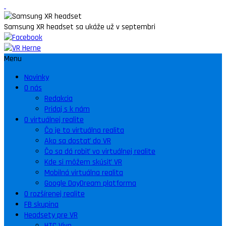
Samsung XR headset sa ukáže už v septembri
Menu
Novinky
O nás
Redakcia
Pridaj s k nám
O virtuálnej realite
Čo je to virtuálna realita
Ako sa dostať do VR
Čo sa dá robiť vo virtuálnej realite
Kde si môžem skúsiť VR
Mobilná virtuálna realita
Google DayDream platforma
O rozšírenej realite
FB skupina
Headsety pre VR
HTC Vive