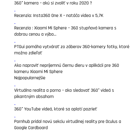
360° kamera – akú si zvoliť v roku 2020 ?
Recenzia: Insta360 One X – natáča videa v 5,7K
Recenzia : Xiaomi Mi Sphere – 360 stupňová kamera s
dobrou cenou a výbo...
PTGui pomáha vytvárať zo záberov 360-kamery fotky, ktoré
možno zdieľať
Ako napraviť nepríjemnú čiernu dieru v aplikácii pre 360
kameru Xiaomi Mi Sphere
Najpopularnejšie
Virtuálna realita a porno – ako sledovať 360° videá s
pikantným obsahom
360° YouTube videá, ktoré sa oplatí pozrieť
Pornhub pridal novú sekciu virtuálnej reality pre Oculus a
Google Cardboard