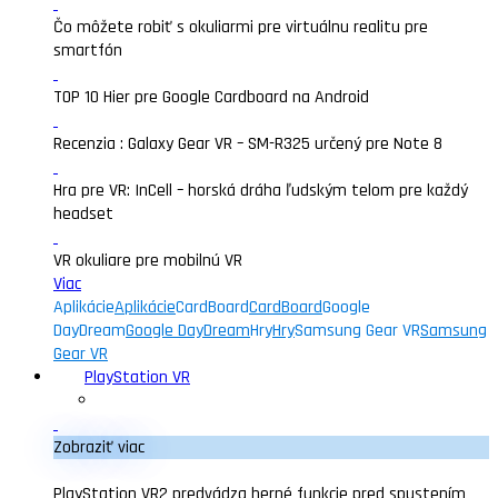
Čo môžete robiť s okuliarmi pre virtuálnu realitu pre
smartfón
TOP 10 Hier pre Google Cardboard na Android
Recenzia : Galaxy Gear VR – SM-R325 určený pre Note 8
Hra pre VR: InCell – horská dráha ľudským telom pre každý
headset
VR okuliare pre mobilnú VR
Viac
Aplikácie
Aplikácie
CardBoard
CardBoard
Google
DayDream
Google DayDream
Hry
Hry
Samsung Gear VR
Samsung
Gear VR
PlayStation VR
Zobraziť viac
PlayStation VR2 predvádza herné funkcie pred spustením