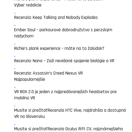
Výber redakcie
Recenzia: Keep Talking and Nobody Explodes
Ember Soul – parkourové dobrodružstvo s perzským
nádychom
Richie’s plank experience – máte na to žalúdok?
Recenzia: Nano – Zaži nevídané spojenie biológie a VR
Recenzia: Assassin’s Creed Nexus VR
Najpopularnejšie
VR BOX 2.0 je jeden z najpredávanejších headsetov pre
mobilnú VR
Musíte si prečítať
Recenzia HTC Vive, najdrahšia a dostupná
VR na Slovensku
Musíte si prečítať
Recenzia Oculus Rift CV, najznámejšieho