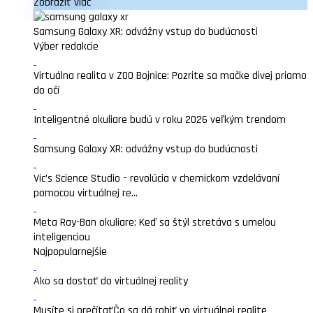
Zobraziť viac
Samsung Galaxy XR: odvážny vstup do budúcnosti
Výber redakcie
Virtuálna realita v ZOO Bojnice: Pozrite sa mačke divej priamo
do očí
Inteligentné okuliare budú v roku 2026 veľkým trendom
Samsung Galaxy XR: odvážny vstup do budúcnosti
Vic’s Science Studio – revolúcia v chemickom vzdelávaní
pomocou virtuálnej re...
Meta Ray-Ban okuliare: Keď sa štýl stretáva s umelou
inteligenciou
Najpopularnejšie
Ako sa dostať do virtuálnej reality
Musíte si prečítať
Čo sa dá robiť vo virtuálnej realite