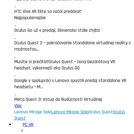
HTC Vive XR Elite sa začal predávať
Najpopularnejšie
Oculus Go už v predaji, Slovensko stále chýba
Oculus Quest 2 – pokračovanie standalone virtuálnej reality s
možnosťou...
Musíte si prečítať
Oculus Quest – nový bezdrôtový VR
headset, výkonnejší ako Oculus GO
Google v spolupráci s Lenovo spustili predaj standalone VR
headsetu – M...
Meta Quest 3: Vstup do Budúcnosti Virtuálnej
Viac
Lenovo Mirage Solo
Lenovo Mirage Solo
Oculus Quest
Oculus
Quest
PC VR