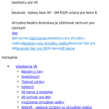
headsetu pre VR
Recenzia : Galaxy Gear VR – SM-R325 určený pre Note 8
Virtuálna Realita Bratislava je zážitkové centrum pre
všetkých
Viac
360 kamery
360 kamery
Headsety pre virtuálnu
realitu
Headsety pre virtuálnu realitu
Recenzie hier pre
VR
Recenzie hier pre VR
VR Herne
VR Herne
Kategórie
Všeobecne VR
Návody a tipy
Spoločnosti
Tlačové správy
Udalosti
VR herne a predajne
VR softvér pre Win
Využívanie virtuálnej reality
WebVR - webové stránky vo virtuálnej realite