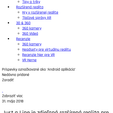
Tipy a triky
Rozšírená realita
Hry v rozšírenej realite
Tlačové správy AR
3D & 360
360 kamery
360 Videá
Recenzie
360 kamery
Headsety pre virtuálnu realitu
Recenzie hier pre VR
VR Herne
Príspevky označkované ako ‘Android aplikácia’
Nedávno pridané
Zoradiť
Zobraziť viac
31. mája 2018
Just a Line je zdieľaná rozšírená realita pre