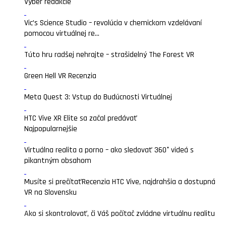
Výber redakcie
Vic’s Science Studio – revolúcia v chemickom vzdelávaní
pomocou virtuálnej re...
Túto hru radšej nehrajte – strašidelný The Forest VR
Green Hell VR Recenzia
Meta Quest 3: Vstup do Budúcnosti Virtuálnej
HTC Vive XR Elite sa začal predávať
Najpopularnejšie
Virtuálna realita a porno – ako sledovať 360° videá s
pikantným obsahom
Musíte si prečítať
Recenzia HTC Vive, najdrahšia a dostupná
VR na Slovensku
Ako si skontrolovať, či Váš počítač zvládne virtuálnu realitu