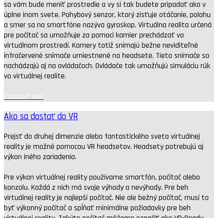
sa vám bude meniť prostredie a vy si tak budete pripadať ako v
úplne inom svete. Pohybový senzor, ktorý zisťuje otáčanie, polohu
a smer sa na smartfóne nazýva gyroskop. Virtuálna realita určená
pre počítač sa umožňuje za pomoci kamier prechádzať vo
virtuálnom prostredí. Kamery totiž snímajú bežne neviditeľné
infračervené snímače umiestnené na headsete. Tieto snímače sa
nachádzajú aj na ovládačoch. Ovládače tak umožňujú simuláciu rúk
vo virtuálnej realite.
Zobraziť viac
Ako sa dostať do VR
Prejsť do druhej dimenzie alebo fantastického sveta virtuálnej
reality je možné pomocou VR headsetov. Headsety potrebujú aj
výkon iného zariadenia.
Pre výkon virtuálnej reality používame smartfón, počítač alebo
konzolu. Každá z nich má svoje výhody a nevýhody. Pre beh
virtuálnej reality je najlepší počítač. Nie ale bežný počítač, musí to
byť výkonný počítač a spĺňať minimálne požiadavky pre beh