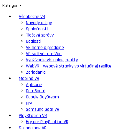
Kategórie
Všeobecne VR
Návody a tipy
Spoločnosti
Tlačové správy
Udalosti
VR herne a predajne
VR softvér pre Win
Využívanie virtuálnej reality
WebVR - webové stránky vo virtuálnej realite
Zariadenia
Mobilná VR
Aplikácie
CardBoard
Google DayDream
Hry
Samsung Gear VR
PlayStation VR
Hry pre PlayStation VR
Standalone VR