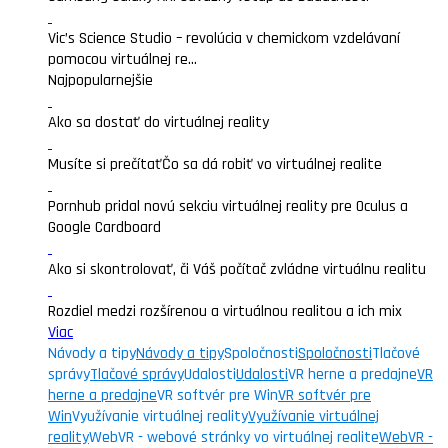
Vic’s Science Studio – revolúcia v chemickom vzdelávaní
pomocou virtuálnej re...
Najpopularnejšie
Ako sa dostať do virtuálnej reality
Musíte si prečítať
Čo sa dá robiť vo virtuálnej realite
Pornhub pridal novú sekciu virtuálnej reality pre Oculus a
Google Cardboard
Ako si skontrolovať, či Váš počítač zvládne virtuálnu realitu
Rozdiel medzi rozšírenou a virtuálnou realitou a ich mix
Viac
Návody a tipy
Návody a tipy
Spoločnosti
Spoločnosti
Tlačové
správy
Tlačové správy
Udalosti
Udalosti
VR herne a predajne
VR
herne a predajne
VR softvér pre Win
VR softvér pre
Win
Využívanie virtuálnej reality
Využívanie virtuálnej
reality
WebVR - webové stránky vo virtuálnej realite
WebVR -