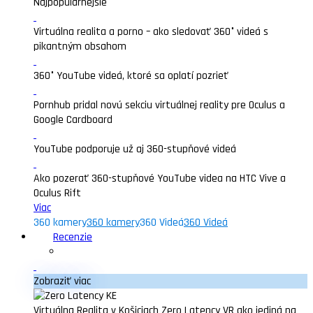
Najpopularnejšie
Virtuálna realita a porno – ako sledovať 360° videá s
pikantným obsahom
360° YouTube videá, ktoré sa oplatí pozrieť
Pornhub pridal novú sekciu virtuálnej reality pre Oculus a
Google Cardboard
YouTube podporuje už aj 360-stupňové videá
Ako pozerať 360-stupňové YouTube videa na HTC Vive a
Oculus Rift
Viac
360 kamery
360 kamery
360 Videá
360 Videá
Recenzie
Zobraziť viac
Virtuálna Realita v Košiciach Zero Latency VR ako jediná na