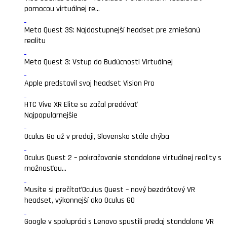
pomocou virtuálnej re...
Meta Quest 3S: Najdostupnejší headset pre zmiešanú
realitu
Meta Quest 3: Vstup do Budúcnosti Virtuálnej
Apple predstavil svoj headset Vision Pro
HTC Vive XR Elite sa začal predávať
Najpopularnejšie
Oculus Go už v predaji, Slovensko stále chýba
Oculus Quest 2 – pokračovanie standalone virtuálnej reality s
možnosťou...
Musíte si prečítať
Oculus Quest – nový bezdrôtový VR
headset, výkonnejší ako Oculus GO
Google v spolupráci s Lenovo spustili predaj standalone VR