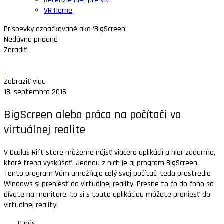
Recenzie hier pre VR
VR Herne
Príspevky označkované ako ‘BigScreen’
Nedávno pridané
Zoradiť
Zobraziť viac
18. septembra 2016
BigScreen alebo práca na počítači vo
virtuálnej realite
V Oculus Rift store môžeme nájsť viacero aplikácií a hier zadarmo,
ktoré treba vyskúšať. Jednou z nich je aj program BigScreen.
Tento program Vám umožňuje celý svoj počítač, teda prostredie
Windows si preniesť do virtuálnej reality. Presne to čo do čoho sa
dívate na monitore, to si s touto aplikáciou môžete preniesť do
virtuálnej reality.
O nás