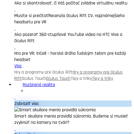
Ako si skontrolovať, či Váš počítač zvládne virtuálnu realitu
Musíte si prečítať
Recenzia Oculus Rift CV, najznámejšieho
headsetu pre VR
Ako pozerať 360-stupňové YouTube videa na HTC Vive a
Oculus Rift
Hra pre VR: InCell – horská dráha ľudským telom pre každý
headset
Viac
Hry a programy pre Oculus Rift
Hry a programy pre Oculus
Rift
Oculus Touch
Oculus Touch
Tipy a triky
Tipy a triky
Rozšírená realita
Zobraziť viac
Smart okuliare menia pravidlá súkromia. Budeme si musieť
zvyknúť na kamery na tvári?