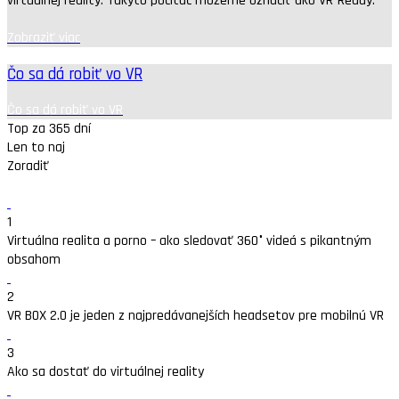
virtuálnej reality. Takýto počítač môžeme označiť ako VR-Ready.
Zobraziť viac
Čo sa dá robiť vo VR
Čo sa dá robiť vo VR
Top za 365 dní
Len to naj
Zoradiť
1
Virtuálna realita a porno – ako sledovať 360° videá s pikantným
obsahom
2
VR BOX 2.0 je jeden z najpredávanejších headsetov pre mobilnú VR
3
Ako sa dostať do virtuálnej reality