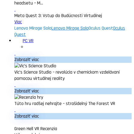
headsetu – M...
Meta Quest 3: Vstup do Budúcnosti Virtuálnej
Viac
Lenovo Mirage Solo
Lenovo Mirage Solo
Oculus Quest
Oculus
Quest
PC VR
Zobraziť viac
Vic’s Science Studio – revolúcia v chemickom vzdelávaní
pomocou virtuálnej reality
Zobraziť viac
Túto hru radšej nehrajte – strašidelný The Forest VR
Zobraziť viac
Green Hell VR Recenzia