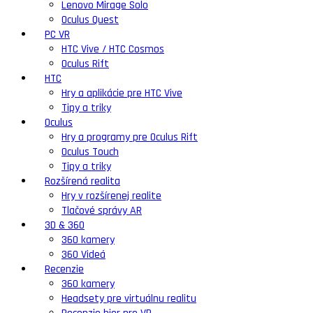
Lenovo Mirage Solo
Oculus Quest
PC VR
HTC Vive / HTC Cosmos
Oculus Rift
HTC
Hry a aplikácie pre HTC Vive
Tipy a triky
Oculus
Hry a programy pre Oculus Rift
Oculus Touch
Tipy a triky
Rozšírená realita
Hry v rozšírenej realite
Tlačové správy AR
3D & 360
360 kamery
360 Videá
Recenzie
360 kamery
Headsety pre virtuálnu realitu