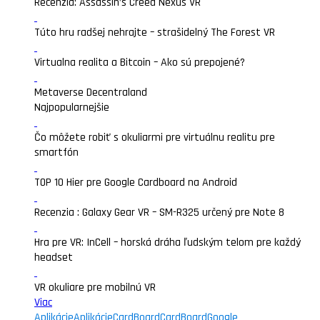
Recenzia: Assassin’s Creed Nexus VR
Túto hru radšej nehrajte – strašidelný The Forest VR
Virtualna realita a Bitcoin – Ako sú prepojené?
Metaverse Decentraland
Najpopularnejšie
Čo môžete robiť s okuliarmi pre virtuálnu realitu pre
smartfón
TOP 10 Hier pre Google Cardboard na Android
Recenzia : Galaxy Gear VR – SM-R325 určený pre Note 8
Hra pre VR: InCell – horská dráha ľudským telom pre každý
headset
VR okuliare pre mobilnú VR
Viac
Aplikácie
Aplikácie
CardBoard
CardBoard
Google