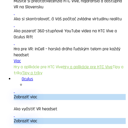
Musíte si prečítať
Recenzia HTC Vive, najdrahšia a dostupná
VR na Slovensku
Ako si skontrolovať, či Váš počítač zvládne virtuálnu realitu
Ako pozerať 360-stupňové YouTube videa na HTC Vive a
Oculus Rift
Hra pre VR: InCell – horská dráha ľudským telom pre každý
headset
Viac
Hry a aplikácie pre HTC Vive
Hry a aplikácie pre HTC Vive
Tipy a
triky
Tipy a triky
Oculus
Zobraziť viac
Ako vyčistiť VR headset
Zobraziť viac