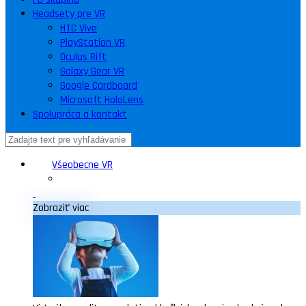
Headsety pre VR
HTC Vive
PlayStation VR
Oculus Rift
Galaxy Gear VR
Google Cardboard
Microsoft HoloLens
Spolupráca a kontakt
Všeobecne VR
Zobraziť viac