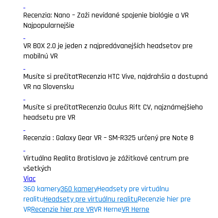
Recenzia: Nano – Zaži nevídané spojenie biológie a VR
Najpopularnejšie
VR BOX 2.0 je jeden z najpredávanejších headsetov pre
mobilnú VR
Musíte si prečítať
Recenzia HTC Vive, najdrahšia a dostupná
VR na Slovensku
Musíte si prečítať
Recenzia Oculus Rift CV, najznámejšieho
headsetu pre VR
Recenzia : Galaxy Gear VR – SM-R325 určený pre Note 8
Virtuálna Realita Bratislava je zážitkové centrum pre
všetkých
Viac
360 kamery
360 kamery
Headsety pre virtuálnu
realitu
Headsety pre virtuálnu realitu
Recenzie hier pre
VR
Recenzie hier pre VR
VR Herne
VR Herne