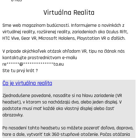
Virtuálna Realita
Sme web magazínom budúcnosti. Informujeme o novinkách z
virtuálnej reality, rozšírenej reality, zariadeniach ako Oculus Rift,
HTC Vive, Gear VR, Microsoft Hololens, Playstation VR a ďalších.
V prípade akýchkoľvek otázok ohľadom VR, tipu na článok nás
kontaktujte prostredníctvom e-mailu
re
******
@
**************
ta.eu
Ste tu prvý krát ?
Čo je virtuálna realita
Zjednodušene povedané, nasadíte si na hlavu zariadenie (VR
headset), v ktorom sa nachádzajú dva, alebo jeden displej. V
podstate musí mať každé oko vlastný displej alebo časť
obrazovky.
Po nasadení tohto headsetu sa môžete pozerať doľava, doprava,
hore a dole, vytvoriť tak 360-stupňové otočenie. Počas otáčania