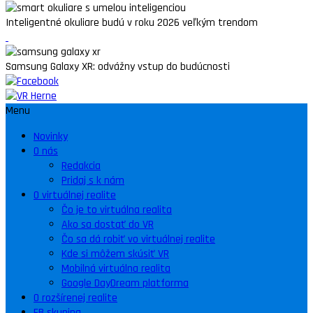
Inteligentné okuliare budú v roku 2026 veľkým trendom
Samsung Galaxy XR: odvážny vstup do budúcnosti
Menu
Novinky
O nás
Redakcia
Pridaj s k nám
O virtuálnej realite
Čo je to virtuálna realita
Ako sa dostať do VR
Čo sa dá robiť vo virtuálnej realite
Kde si môžem skúsiť VR
Mobilná virtuálna realita
Google DayDream platforma
O rozšírenej realite
FB skupina