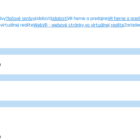
ávy
Tlačové správy
Udalosti
Udalosti
VR herne a predajne
VR herne a pred
irtuálnej realite
WebVR - webové stránky vo virtuálnej realite
Zariade
m
m