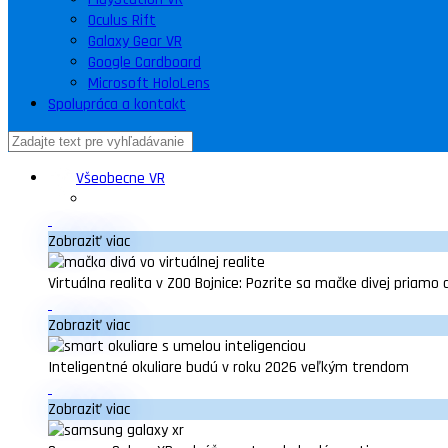
Oculus Rift
Galaxy Gear VR
Google Cardboard
Microsoft HoloLens
Spolupráca a kontakt
Všeobecne VR
Zobraziť viac
Virtuálna realita v ZOO Bojnice: Pozrite sa mačke divej priamo 
Zobraziť viac
Inteligentné okuliare budú v roku 2026 veľkým trendom
Zobraziť viac