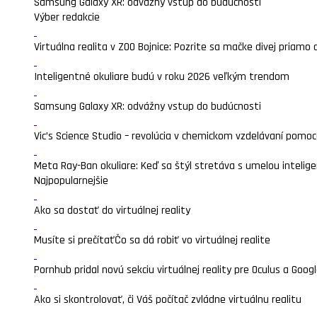
Samsung Galaxy XR: odvážny vstup do budúcnosti
Výber redakcie
Virtuálna realita v ZOO Bojnice: Pozrite sa mačke divej priamo 
Inteligentné okuliare budú v roku 2026 veľkým trendom
Samsung Galaxy XR: odvážny vstup do budúcnosti
Vic’s Science Studio – revolúcia v chemickom vzdelávaní pomocou
Meta Ray-Ban okuliare: Keď sa štýl stretáva s umelou intelige
Najpopularnejšie
Ako sa dostať do virtuálnej reality
Musíte si prečítať
Čo sa dá robiť vo virtuálnej realite
Pornhub pridal novú sekciu virtuálnej reality pre Oculus a Goo
Ako si skontrolovať, či Váš počítač zvládne virtuálnu realitu