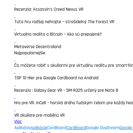
Recenzia: Assassin’s Creed Nexus VR
Túto hru radšej nehrajte – strašidelný The Forest VR
Virtualna realita a Bitcoin – Ako sú prepojené?
Metaverse Decentraland
Najpopularnejšie
Čo môžete robiť s okuliarmi pre virtuálnu realitu pre smartfó
TOP 10 Hier pre Google Cardboard na Android
Recenzia : Galaxy Gear VR – SM-R325 určený pre Note 8
Hra pre VR: InCell – horská dráha ľudským telom pre každý he
VR okuliare pre mobilnú VR
Viac
Aplikácie
Aplikácie
CardBoard
CardBoard
Google DayDream
Google