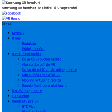
Samsung XR headset sa ukáže už v septembri
Menu
Novinky
O nás
Redakcia
Pridaj s k nám
O virtuálnej realite
Čo je to virtuálna realita
Ako sa dostať do VR
Čo sa dá robiť vo virtuálnej realite
Kde si môžem skúsiť VR
Mobilná virtuálna realita
Google DayDream platforma
O rozšírenej realite
FB skupina
Headsety pre VR
HTC Vive
PlayStation VR