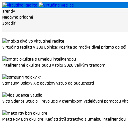
Trendy
Nedávno pridané
Zoradiť
Virtuálna realita v ZOO Bojnice: Pozrite sa mačke divej priamo do očí
Inteligentné okuliare budú v roku 2026 veľkým trendom
Samsung Galaxy XR: odvážny vstup do budúcnosti
Vic’s Science Studio – revolúcia v chemickom vzdelávaní pomocou virtu
Meta Ray-Ban okuliare: Keď sa štýl stretáva s umelou inteligenciou