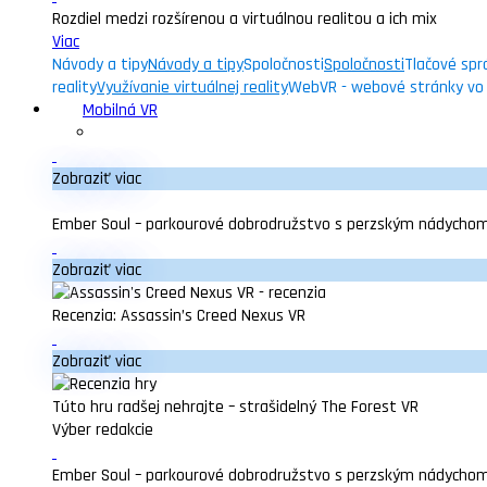
Rozdiel medzi rozšírenou a virtuálnou realitou a ich mix
Viac
Návody a tipy
Návody a tipy
Spoločnosti
Spoločnosti
Tlačové spr
reality
Využívanie virtuálnej reality
WebVR - webové stránky vo v
Mobilná VR
Zobraziť viac
Ember Soul – parkourové dobrodružstvo s perzským nádycho
Zobraziť viac
Recenzia: Assassin’s Creed Nexus VR
Zobraziť viac
Túto hru radšej nehrajte – strašidelný The Forest VR
Výber redakcie
Ember Soul – parkourové dobrodružstvo s perzským nádycho