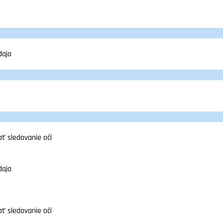
daja
ť sledovanie očí
daja
ť sledovanie očí