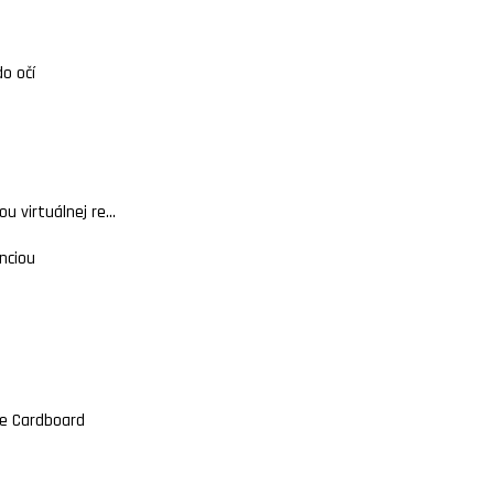
do očí
 virtuálnej re...
nciou
gle Cardboard