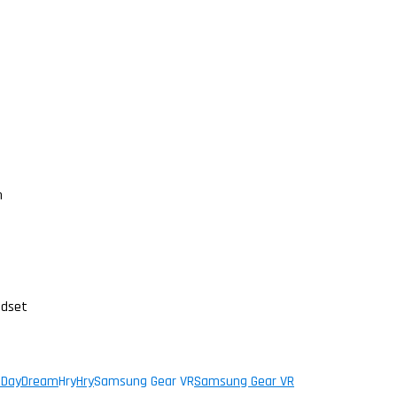
n
adset
 DayDream
Hry
Hry
Samsung Gear VR
Samsung Gear VR