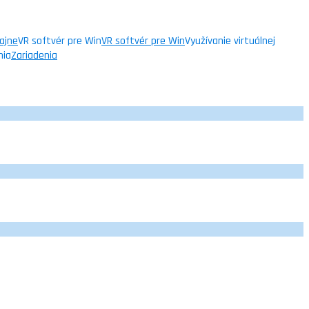
ajne
VR softvér pre Win
VR softvér pre Win
Využívanie virtuálnej
nia
Zariadenia