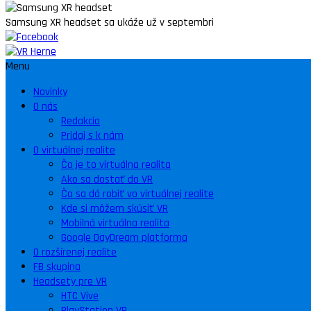
Samsung XR headset sa ukáže už v septembri
Menu
Novinky
O nás
Redakcia
Pridaj s k nám
O virtuálnej realite
Čo je to virtuálna realita
Ako sa dostať do VR
Čo sa dá robiť vo virtuálnej realite
Kde si môžem skúsiť VR
Mobilná virtuálna realita
Google DayDream platforma
O rozšírenej realite
FB skupina
Headsety pre VR
HTC Vive
PlayStation VR