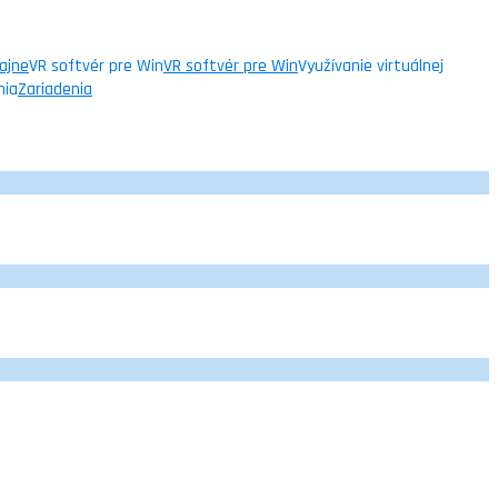
ajne
VR softvér pre Win
VR softvér pre Win
Využívanie virtuálnej
nia
Zariadenia