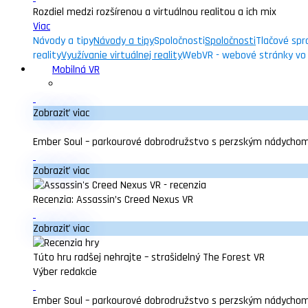
Rozdiel medzi rozšírenou a virtuálnou realitou a ich mix
Viac
Návody a tipy
Návody a tipy
Spoločnosti
Spoločnosti
Tlačové spr
reality
Využívanie virtuálnej reality
WebVR - webové stránky vo v
Mobilná VR
Zobraziť viac
Ember Soul – parkourové dobrodružstvo s perzským nádycho
Zobraziť viac
Recenzia: Assassin’s Creed Nexus VR
Zobraziť viac
Túto hru radšej nehrajte – strašidelný The Forest VR
Výber redakcie
Ember Soul – parkourové dobrodružstvo s perzským nádycho