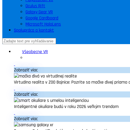
Oculus Rift
Galaxy Gear VR
Google Cardboard
Microsoft HoloLens
Spolupráca a kontakt
Všeobecne VR
Zobraziť viac
Virtuálna realita v ZOO Bojnice: Pozrite sa mačke divej priamo 
Zobraziť viac
Inteligentné okuliare budú v roku 2026 veľkým trendom
Zobraziť viac