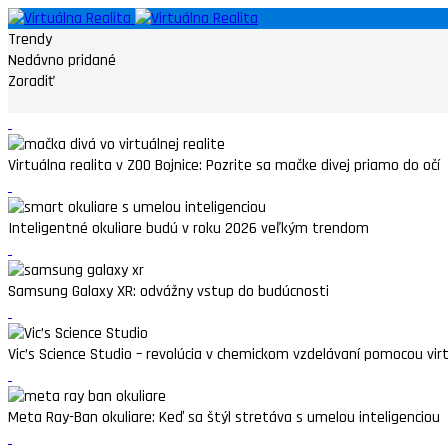
Trendy
Nedávno pridané
Zoradiť
Virtuálna realita v ZOO Bojnice: Pozrite sa mačke divej priamo do očí
Inteligentné okuliare budú v roku 2026 veľkým trendom
Samsung Galaxy XR: odvážny vstup do budúcnosti
Vic’s Science Studio – revolúcia v chemickom vzdelávaní pomocou virtu
Meta Ray-Ban okuliare: Keď sa štýl stretáva s umelou inteligenciou