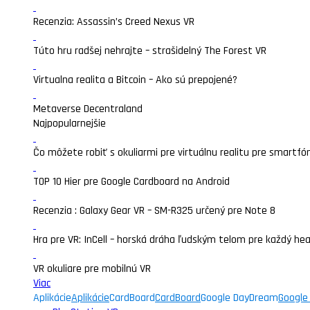
Recenzia: Assassin’s Creed Nexus VR
Túto hru radšej nehrajte – strašidelný The Forest VR
Virtualna realita a Bitcoin – Ako sú prepojené?
Metaverse Decentraland
Najpopularnejšie
Čo môžete robiť s okuliarmi pre virtuálnu realitu pre smartfó
TOP 10 Hier pre Google Cardboard na Android
Recenzia : Galaxy Gear VR – SM-R325 určený pre Note 8
Hra pre VR: InCell – horská dráha ľudským telom pre každý he
VR okuliare pre mobilnú VR
Viac
Aplikácie
Aplikácie
CardBoard
CardBoard
Google DayDream
Google