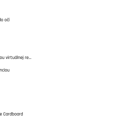
do očí
 virtuálnej re...
nciou
gle Cardboard