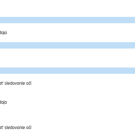
daja
ť sledovanie očí
daja
ť sledovanie očí