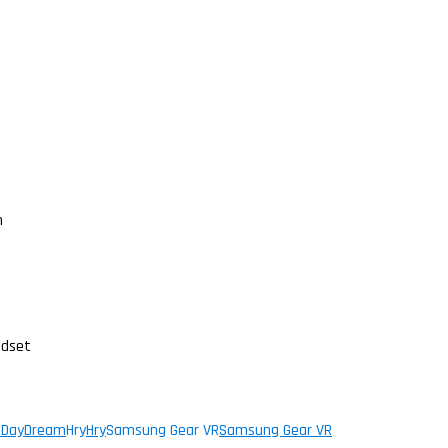
n
adset
 DayDream
Hry
Hry
Samsung Gear VR
Samsung Gear VR