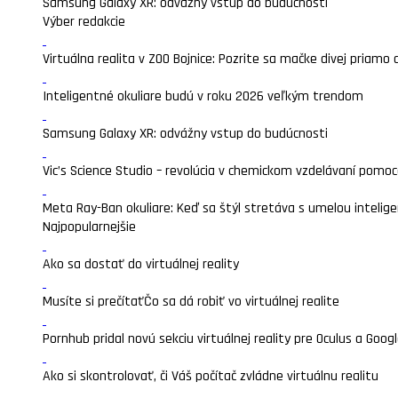
Samsung Galaxy XR: odvážny vstup do budúcnosti
Výber redakcie
Virtuálna realita v ZOO Bojnice: Pozrite sa mačke divej priamo 
Inteligentné okuliare budú v roku 2026 veľkým trendom
Samsung Galaxy XR: odvážny vstup do budúcnosti
Vic’s Science Studio – revolúcia v chemickom vzdelávaní pomocou
Meta Ray-Ban okuliare: Keď sa štýl stretáva s umelou intelige
Najpopularnejšie
Ako sa dostať do virtuálnej reality
Musíte si prečítať
Čo sa dá robiť vo virtuálnej realite
Pornhub pridal novú sekciu virtuálnej reality pre Oculus a Goo
Ako si skontrolovať, či Váš počítač zvládne virtuálnu realitu