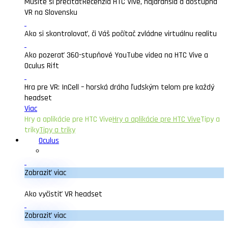
Musíte si prečítať
Recenzia HTC Vive, najdrahšia a dostupná
VR na Slovensku
Ako si skontrolovať, či Váš počítač zvládne virtuálnu realitu
Ako pozerať 360-stupňové YouTube videa na HTC Vive a
Oculus Rift
Hra pre VR: InCell – horská dráha ľudským telom pre každý
headset
Viac
Hry a aplikácie pre HTC Vive
Hry a aplikácie pre HTC Vive
Tipy a
triky
Tipy a triky
Oculus
Zobraziť viac
Ako vyčistiť VR headset
Zobraziť viac