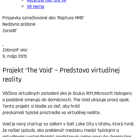
Recenzie hier pre VR
VR Herne
Príspevky označkované ako ‘Rapture HMD’
Nedávno pridané
Zoradiť
Zobraziť viac
9. mája 2015
Projekt ‘The Void’ – Predstava virtuálnej
reality
Väčšina virtuálnych zariadení ako je Oculus Rift,Microsoft Hologens
a podobné smerujú do domácnosti. The Void ukazuje pravý opak.
Tento projekt si kladie za cieľ, aby hráči
preskúmali fyzické prostredia vo virtuálnej realite.
Void je nový startup so sídlom v Salt Lake City v Utahu, ktorý tvrdí,
že našiel spôsob, ako preklenúť medzeru medzi fyzickými a
virtuálnymi svetmi.Projekt predstavuje úplne novú éru hrania hier