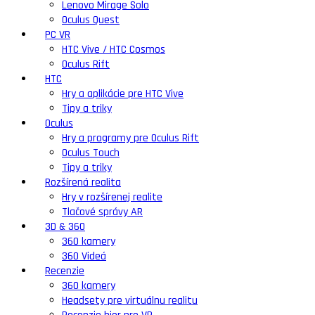
Lenovo Mirage Solo
Oculus Quest
PC VR
HTC Vive / HTC Cosmos
Oculus Rift
HTC
Hry a aplikácie pre HTC Vive
Tipy a triky
Oculus
Hry a programy pre Oculus Rift
Oculus Touch
Tipy a triky
Rozšírená realita
Hry v rozšírenej realite
Tlačové správy AR
3D & 360
360 kamery
360 Videá
Recenzie
360 kamery
Headsety pre virtuálnu realitu