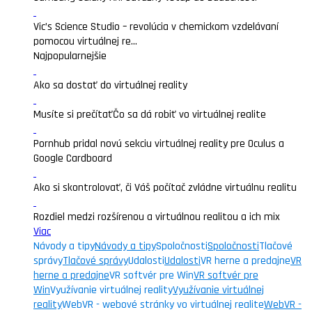
Vic’s Science Studio – revolúcia v chemickom vzdelávaní
pomocou virtuálnej re...
Najpopularnejšie
Ako sa dostať do virtuálnej reality
Musíte si prečítať
Čo sa dá robiť vo virtuálnej realite
Pornhub pridal novú sekciu virtuálnej reality pre Oculus a
Google Cardboard
Ako si skontrolovať, či Váš počítač zvládne virtuálnu realitu
Rozdiel medzi rozšírenou a virtuálnou realitou a ich mix
Viac
Návody a tipy
Návody a tipy
Spoločnosti
Spoločnosti
Tlačové
správy
Tlačové správy
Udalosti
Udalosti
VR herne a predajne
VR
herne a predajne
VR softvér pre Win
VR softvér pre
Win
Využívanie virtuálnej reality
Využívanie virtuálnej
reality
WebVR - webové stránky vo virtuálnej realite
WebVR -