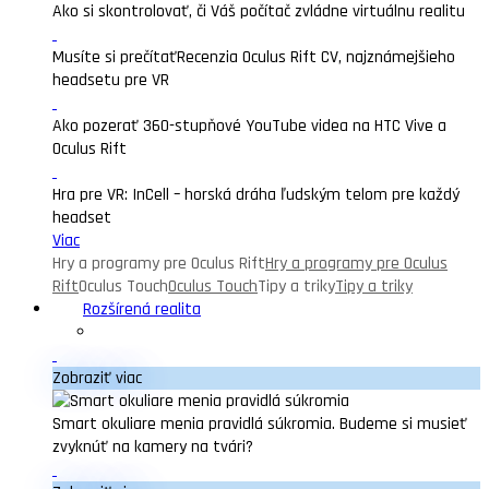
Ako si skontrolovať, či Váš počítač zvládne virtuálnu realitu
Musíte si prečítať
Recenzia Oculus Rift CV, najznámejšieho
headsetu pre VR
Ako pozerať 360-stupňové YouTube videa na HTC Vive a
Oculus Rift
Hra pre VR: InCell – horská dráha ľudským telom pre každý
headset
Viac
Hry a programy pre Oculus Rift
Hry a programy pre Oculus
Rift
Oculus Touch
Oculus Touch
Tipy a triky
Tipy a triky
Rozšírená realita
Zobraziť viac
Smart okuliare menia pravidlá súkromia. Budeme si musieť
zvyknúť na kamery na tvári?