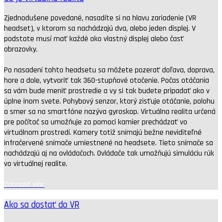
Zjednodušene povedané, nasadíte si na hlavu zariadenie (VR
headset), v ktorom sa nachádzajú dva, alebo jeden displej. V
podstate musí mať každé oko vlastný displej alebo časť
obrazovky.
Po nasadení tohto headsetu sa môžete pozerať doľava, doprava,
hore a dole, vytvoriť tak 360-stupňové otočenie. Počas otáčania
sa vám bude meniť prostredie a vy si tak budete pripadať ako v
úplne inom svete. Pohybový senzor, ktorý zisťuje otáčanie, polohu
a smer sa na smartfóne nazýva gyroskop. Virtuálna realita určená
pre počítač sa umožňuje za pomoci kamier prechádzať vo
virtuálnom prostredí. Kamery totiž snímajú bežne neviditeľné
infračervené snímače umiestnené na headsete. Tieto snímače sa
nachádzajú aj na ovládačoch. Ovládače tak umožňujú simuláciu rúk
vo virtuálnej realite.
Zobraziť viac
Ako sa dostať do VR