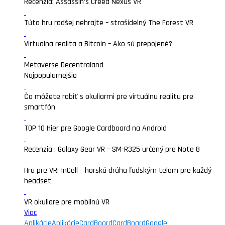
Recenzia: Assassin’s Creed Nexus VR
Túto hru radšej nehrajte – strašidelný The Forest VR
Virtualna realita a Bitcoin – Ako sú prepojené?
Metaverse Decentraland
Najpopularnejšie
Čo môžete robiť s okuliarmi pre virtuálnu realitu pre
smartfón
TOP 10 Hier pre Google Cardboard na Android
Recenzia : Galaxy Gear VR – SM-R325 určený pre Note 8
Hra pre VR: InCell – horská dráha ľudským telom pre každý
headset
VR okuliare pre mobilnú VR
Viac
Aplikácie
Aplikácie
CardBoard
CardBoard
Google