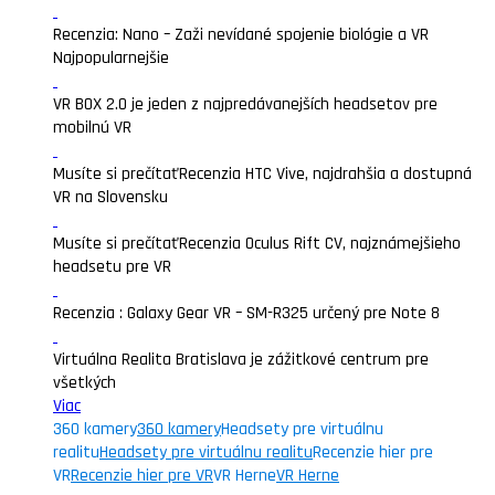
Recenzia: Nano – Zaži nevídané spojenie biológie a VR
Najpopularnejšie
VR BOX 2.0 je jeden z najpredávanejších headsetov pre
mobilnú VR
Musíte si prečítať
Recenzia HTC Vive, najdrahšia a dostupná
VR na Slovensku
Musíte si prečítať
Recenzia Oculus Rift CV, najznámejšieho
headsetu pre VR
Recenzia : Galaxy Gear VR – SM-R325 určený pre Note 8
Virtuálna Realita Bratislava je zážitkové centrum pre
všetkých
Viac
360 kamery
360 kamery
Headsety pre virtuálnu
realitu
Headsety pre virtuálnu realitu
Recenzie hier pre
VR
Recenzie hier pre VR
VR Herne
VR Herne