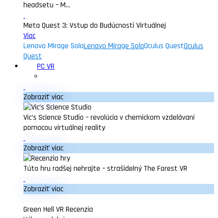
headsetu – M...
Meta Quest 3: Vstup do Budúcnosti Virtuálnej
Viac
Lenovo Mirage Solo
Lenovo Mirage Solo
Oculus Quest
Oculus
Quest
PC VR
Zobraziť viac
Vic’s Science Studio – revolúcia v chemickom vzdelávaní
pomocou virtuálnej reality
Zobraziť viac
Túto hru radšej nehrajte – strašidelný The Forest VR
Zobraziť viac
Green Hell VR Recenzia