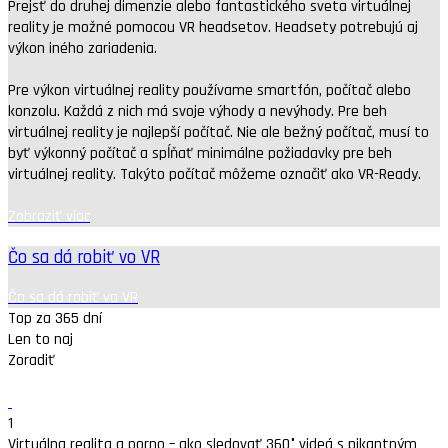
Prejsť do druhej dimenzie alebo fantastického sveta virtuálnej
reality je možné pomocou VR headsetov. Headsety potrebujú aj
výkon iného zariadenia.
Pre výkon virtuálnej reality používame smartfón, počítač alebo
konzolu. Každá z nich má svoje výhody a nevýhody. Pre beh
virtuálnej reality je najlepší počítač. Nie ale bežný počítač, musí to
byť výkonný počítač a spĺňať minimálne požiadavky pre beh
virtuálnej reality. Takýto počítač môžeme označiť ako VR-Ready.
Zobraziť viac
Čo sa dá robiť vo VR
Čo sa dá robiť vo VR
Top za 365 dní
Len to naj
Zoradiť
1
Virtuálna realita a porno – ako sledovať 360° videá s pikantným