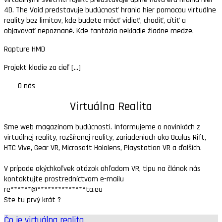
4D. The Void predstavuje budúcnosť hrania hier pomocou virtuálne
reality bez limitov, kde budete môcť vidieť, chodiť, cítiť a
objavovať nepoznané. Kde fantázia nekladie žiadne medze.
Rapture HMD
Projekt kladie za cieľ [...]
O nás
Virtuálna Realita
Sme web magazínom budúcnosti. Informujeme o novinkách z
virtuálnej reality, rozšírenej reality, zariadeniach ako Oculus Rift,
HTC Vive, Gear VR, Microsoft Hololens, Playstation VR a ďalších.
V prípade akýchkoľvek otázok ohľadom VR, tipu na článok nás
kontaktujte prostredníctvom e-mailu
re
******
@
**************
ta.eu
Ste tu prvý krát ?
Čo je virtuálna realita