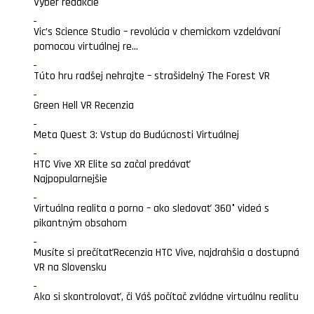
Výber redakcie
Vic’s Science Studio – revolúcia v chemickom vzdelávaní
pomocou virtuálnej re...
Túto hru radšej nehrajte – strašidelný The Forest VR
Green Hell VR Recenzia
Meta Quest 3: Vstup do Budúcnosti Virtuálnej
HTC Vive XR Elite sa začal predávať
Najpopularnejšie
Virtuálna realita a porno – ako sledovať 360° videá s
pikantným obsahom
Musíte si prečítať
Recenzia HTC Vive, najdrahšia a dostupná
VR na Slovensku
Ako si skontrolovať, či Váš počítač zvládne virtuálnu realitu