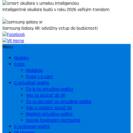
Inteligentné okuliare budú v roku 2026 veľkým trendom
Samsung Galaxy XR: odvážny vstup do budúcnosti
Menu
Novinky
O nás
Redakcia
Pridaj s k nám
O virtuálnej realite
Čo je to virtuálna realita
Ako sa dostať do VR
Čo sa dá robiť vo virtuálnej realite
Kde si môžem skúsiť VR
Mobilná virtuálna realita
Google DayDream platforma
O rozšírenej realite
FB skupina