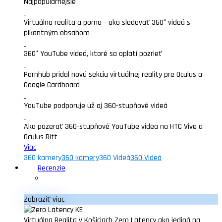
Najpopularnejšie
Virtuálna realita a porno – ako sledovať 360° videá s
pikantným obsahom
360° YouTube videá, ktoré sa oplatí pozrieť
Pornhub pridal novú sekciu virtuálnej reality pre Oculus a
Google Cardboard
YouTube podporuje už aj 360-stupňové videá
Ako pozerať 360-stupňové YouTube videa na HTC Vive a
Oculus Rift
Viac
360 kamery
360 kamery
360 Videá
360 Videá
Recenzie
Zobraziť viac
Virtuálna Realita v Košiciach Zero Latency ako jediná na