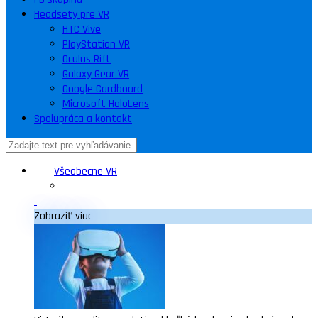
Headsety pre VR
HTC Vive
PlayStation VR
Oculus Rift
Galaxy Gear VR
Google Cardboard
Microsoft HoloLens
Spolupráca a kontakt
Všeobecne VR
Zobraziť viac