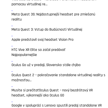
pomocou virtuálnej re...
Meta Quest 3S: Najdostupnejší headset pre zmiešanú
realitu
Meta Quest 3: Vstup do Budúcnosti Virtuálnej
Apple predstavil svoj headset Vision Pro
HTC Vive XR Elite sa začal predávať
Najpopularnejšie
Oculus Go už v predaji, Slovensko stále chýba
Oculus Quest 2 – pokračovanie standalone virtuálnej reality s
možnosťou...
Musíte si prečítať
Oculus Quest – nový bezdrôtový VR
headset, výkonnejší ako Oculus GO
Google v spolupráci s Lenovo spustili predaj standalone VR