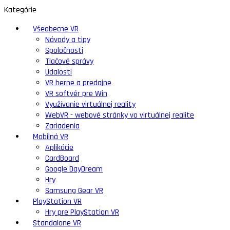
Kategórie
Všeobecne VR
Návody a tipy
Spoločnosti
Tlačové správy
Udalosti
VR herne a predajne
VR softvér pre Win
Využívanie virtuálnej reality
WebVR - webové stránky vo virtuálnej realite
Zariadenia
Mobilná VR
Aplikácie
CardBoard
Google DayDream
Hry
Samsung Gear VR
PlayStation VR
Hry pre PlayStation VR
Standalone VR