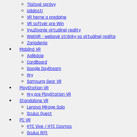
Tlačové správy
Udalosti
VR herne a predajne
VR softvér pre Win
Využívanie virtuálnej reality
WebVR - webové stránky vo virtuálnej realite
Zariadenia
Mobilná VR
Aplikácie
CardBoard
Google DayDream
Hry
Samsung Gear VR
PlayStation VR
Hry pre PlayStation VR
Standalone VR
Lenovo Mirage Solo
Oculus Quest
PC VR
HTC Vive / HTC Cosmos
Oculus Rift