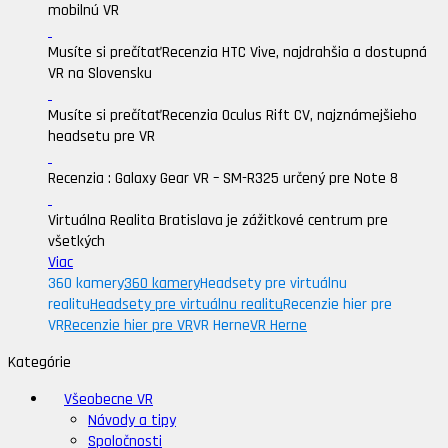
mobilnú VR
Musíte si prečítať
Recenzia HTC Vive, najdrahšia a dostupná
VR na Slovensku
Musíte si prečítať
Recenzia Oculus Rift CV, najznámejšieho
headsetu pre VR
Recenzia : Galaxy Gear VR – SM-R325 určený pre Note 8
Virtuálna Realita Bratislava je zážitkové centrum pre
všetkých
Viac
360 kamery
360 kamery
Headsety pre virtuálnu
realitu
Headsety pre virtuálnu realitu
Recenzie hier pre
VR
Recenzie hier pre VR
VR Herne
VR Herne
Kategórie
Všeobecne VR
Návody a tipy
Spoločnosti