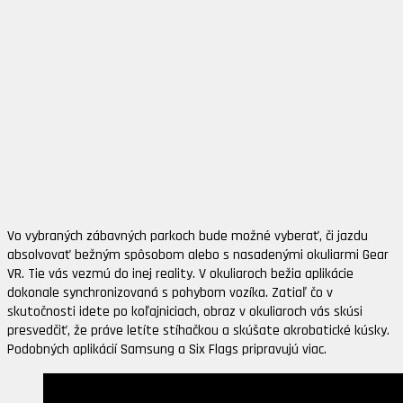
Vo vybraných zábavných parkoch bude možné vyberať, či jazdu
absolvovať bežným spôsobom alebo s nasadenými okuliarmi Gear
VR. Tie vás vezmú do inej reality. V okuliaroch bežia aplikácie
dokonale synchronizovaná s pohybom vozíka. Zatiaľ čo v
skutočnosti idete po koľajniciach, obraz v okuliaroch vás skúsi
presvedčiť, že práve letíte stíhačkou a skúšate akrobatické kúsky.
Podobných aplikácií Samsung a Six Flags pripravujú viac.