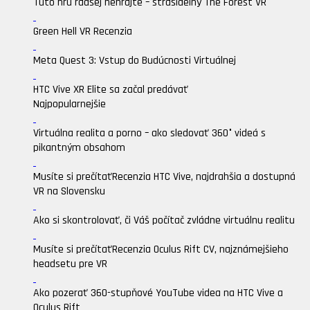
Túto hru radšej nehrajte – strašidelný The Forest VR
Green Hell VR Recenzia
Meta Quest 3: Vstup do Budúcnosti Virtuálnej
HTC Vive XR Elite sa začal predávať
Najpopularnejšie
Virtuálna realita a porno – ako sledovať 360° videá s
pikantným obsahom
Musíte si prečítať
Recenzia HTC Vive, najdrahšia a dostupná
VR na Slovensku
Ako si skontrolovať, či Váš počítač zvládne virtuálnu realitu
Musíte si prečítať
Recenzia Oculus Rift CV, najznámejšieho
headsetu pre VR
Ako pozerať 360-stupňové YouTube videa na HTC Vive a
Oculus Rift