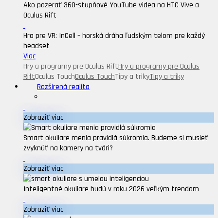
Ako pozerať 360-stupňové YouTube videa na HTC Vive a
Oculus Rift
Hra pre VR: InCell – horská dráha ľudským telom pre každý
headset
Viac
Hry a programy pre Oculus Rift
Hry a programy pre Oculus
Rift
Oculus Touch
Oculus Touch
Tipy a triky
Tipy a triky
Rozšírená realita
Zobraziť viac
Smart okuliare menia pravidlá súkromia. Budeme si musieť
zvyknúť na kamery na tvári?
Zobraziť viac
Inteligentné okuliare budú v roku 2026 veľkým trendom
Zobraziť viac