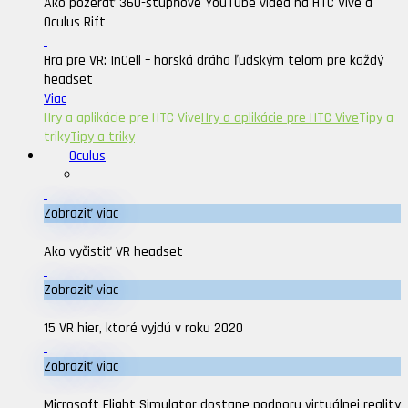
Ako pozerať 360-stupňové YouTube videa na HTC Vive a
Oculus Rift
Hra pre VR: InCell – horská dráha ľudským telom pre každý
headset
Viac
Hry a aplikácie pre HTC Vive
Hry a aplikácie pre HTC Vive
Tipy a
triky
Tipy a triky
Oculus
Zobraziť viac
Ako vyčistiť VR headset
Zobraziť viac
15 VR hier, ktoré vyjdú v roku 2020
Zobraziť viac
Microsoft Flight Simulator dostane podporu virtuálnej reality