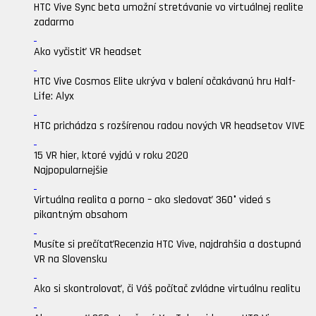
HTC Vive Sync beta umožní stretávanie vo virtuálnej realite
zadarmo
Ako vyčistiť VR headset
HTC Vive Cosmos Elite ukrýva v balení očakávanú hru Half-
Life: Alyx
HTC prichádza s rozšírenou radou nových VR headsetov VIVE
15 VR hier, ktoré vyjdú v roku 2020
Najpopularnejšie
Virtuálna realita a porno – ako sledovať 360° videá s
pikantným obsahom
Musíte si prečítať
Recenzia HTC Vive, najdrahšia a dostupná
VR na Slovensku
Ako si skontrolovať, či Váš počítač zvládne virtuálnu realitu