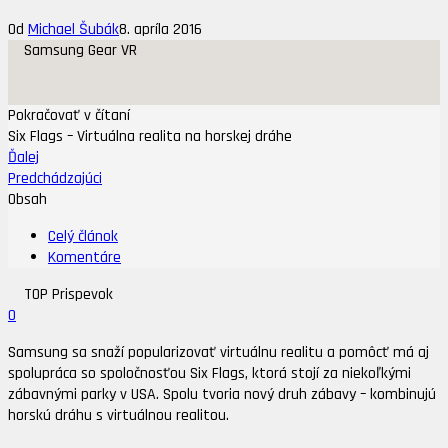
Od
Michael Šubák
8. apríla 2016
Samsung Gear VR
Pokračovať v čítaní
Six Flags – Virtuálna realita na horskej dráhe
Ďalej
Predchádzajúci
Obsah
Celý článok
Komentáre
TOP Prispevok
0
Samsung sa snaží popularizovať virtuálnu realitu a pomôcť má aj
spolupráca so spoločnosťou Six Flags, ktorá stojí za niekoľkými
zábavnými parky v USA. Spolu tvoria nový druh zábavy – kombinujú
horskú dráhu s virtuálnou realitou.