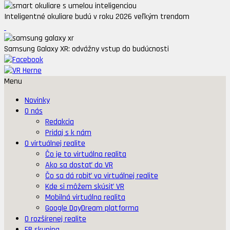
Inteligentné okuliare budú v roku 2026 veľkým trendom
Samsung Galaxy XR: odvážny vstup do budúcnosti
Menu
Novinky
O nás
Redakcia
Pridaj s k nám
O virtuálnej realite
Čo je to virtuálna realita
Ako sa dostať do VR
Čo sa dá robiť vo virtuálnej realite
Kde si môžem skúsiť VR
Mobilná virtuálna realita
Google DayDream platforma
O rozšírenej realite
FB skupina