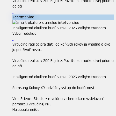
Virtuálna realita v ZOO Bojnice: Pozrite sa mačke divej priamo
do očí
Zobraziť viac
Inteligentné okuliare budú v roku 2026 veľkým trendom
Výber redakcie
Virtuálna realita pre deti: od koľkých rokov je vhodná a ako
ju používať bezp...
Virtuálna realita v ZOO Bojnice: Pozrite sa mačke divej priamo
do očí
Inteligentné okuliare budú v roku 2026 veľkým trendom
Samsung Galaxy XR: odvážny vstup do budúcnosti
Vic’s Science Studio – revolúcia v chemickom vzdelávaní
pomocou virtuálnej re...
Najpopularnejšie