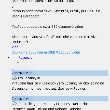
360° YouTube videá, ktoré sa oplatí pozrieť
Pornhub pridal novú sekciu virtuálnej reality pre Oculus a
Google Cardboard
YouTube podporuje už aj 360-stupňové videá
Ako pozerať 360-stupňové YouTube videa na HTC Vive a
Oculus Rift
Viac
360 kamery
360 kamery
360 Videá
360 Videá
Recenzie
Zobraziť viac
Virtuálna Realita v Košiciach Zero Latency VR ako jediná na
Slovensku mení definíciu zážitkov vo virtuálnej...
Zobraziť viac
Recenzia: Keep Talking and Nobody Explodes