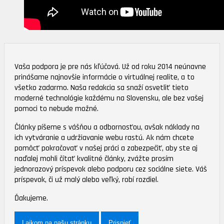
Vaša podpora je pre nás kľúčová. Už od roku 2014 neúnavne
prinášame najnovšie informácie o virtuálnej realite, a to
všetko zadarmo. Naša redakcia sa snaží osvetliť tieto
moderné technológie každému na Slovensku, ale bez vašej
pomoci to nebude možné.
Články píšeme s vášňou a odbornosťou, avšak náklady na
ich vytváranie a udržiavanie webu rastú. Ak nám chcete
pomôcť pokračovať v našej práci a zabezpečiť, aby ste aj
naďalej mohli čítať kvalitné články, zvážte prosím
jednorazový príspevok alebo podporu cez sociálne siete. Váš
príspevok, či už malý alebo veľký, robí rozdiel.
Ďakujeme.
Lajkom na našu stránku
Prispieť