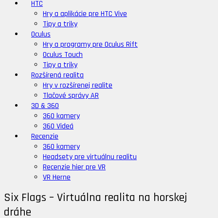
HTC
Hry a aplikácie pre HTC Vive
Tipy a triky
Oculus
Hry a programy pre Oculus Rift
Oculus Touch
Tipy a triky
Rozšírená realita
Hry v rozšírenej realite
Tlačové správy AR
3D & 360
360 kamery
360 Videá
Recenzie
360 kamery
Headsety pre virtuálnu realitu
Recenzie hier pre VR
VR Herne
Six Flags – Virtuálna realita na horskej
dráhe