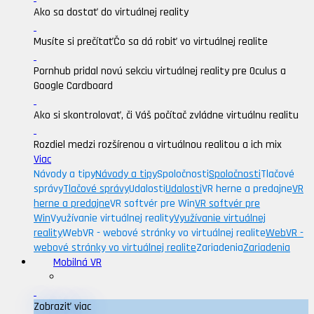
Ako sa dostať do virtuálnej reality
Musíte si prečítať
Čo sa dá robiť vo virtuálnej realite
Pornhub pridal novú sekciu virtuálnej reality pre Oculus a
Google Cardboard
Ako si skontrolovať, či Váš počítač zvládne virtuálnu realitu
Rozdiel medzi rozšírenou a virtuálnou realitou a ich mix
Viac
Návody a tipy
Návody a tipy
Spoločnosti
Spoločnosti
Tlačové
správy
Tlačové správy
Udalosti
Udalosti
VR herne a predajne
VR
herne a predajne
VR softvér pre Win
VR softvér pre
Win
Využívanie virtuálnej reality
Využívanie virtuálnej
reality
WebVR - webové stránky vo virtuálnej realite
WebVR -
webové stránky vo virtuálnej realite
Zariadenia
Zariadenia
Mobilná VR
Zobraziť viac