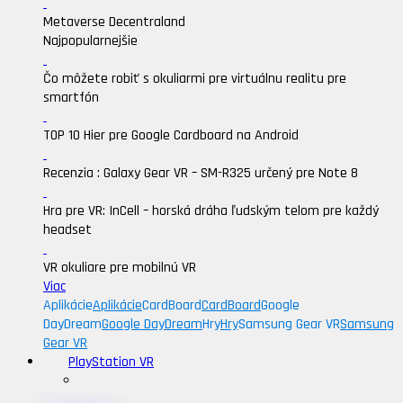
Metaverse Decentraland
Najpopularnejšie
Čo môžete robiť s okuliarmi pre virtuálnu realitu pre
smartfón
TOP 10 Hier pre Google Cardboard na Android
Recenzia : Galaxy Gear VR – SM-R325 určený pre Note 8
Hra pre VR: InCell – horská dráha ľudským telom pre každý
headset
VR okuliare pre mobilnú VR
Viac
Aplikácie
Aplikácie
CardBoard
CardBoard
Google
DayDream
Google DayDream
Hry
Hry
Samsung Gear VR
Samsung
Gear VR
PlayStation VR