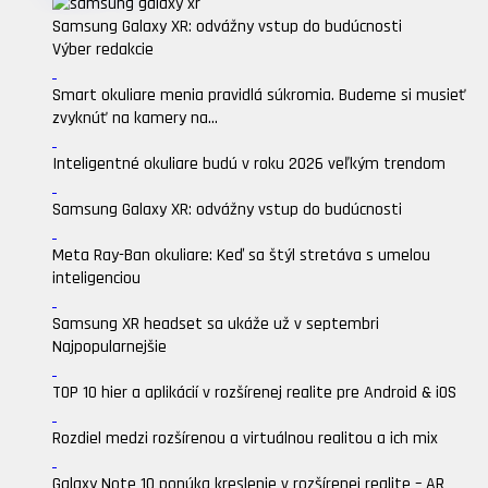
Samsung Galaxy XR: odvážny vstup do budúcnosti
Výber redakcie
Smart okuliare menia pravidlá súkromia. Budeme si musieť
zvyknúť na kamery na...
Inteligentné okuliare budú v roku 2026 veľkým trendom
Samsung Galaxy XR: odvážny vstup do budúcnosti
Meta Ray-Ban okuliare: Keď sa štýl stretáva s umelou
inteligenciou
Samsung XR headset sa ukáže už v septembri
Najpopularnejšie
TOP 10 hier a aplikácií v rozšírenej realite pre Android & iOS
Rozdiel medzi rozšírenou a virtuálnou realitou a ich mix
Galaxy Note 10 ponúka kreslenie v rozšírenej realite – AR