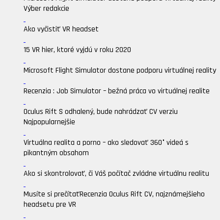
Výber redakcie
Ako vyčistiť VR headset
15 VR hier, ktoré vyjdú v roku 2020
Microsoft Flight Simulator dostane podporu virtuálnej reality
Recenzia : Job Simulator – bežná práca vo virtuálnej realite
Oculus Rift S odhalený, bude nahrádzať CV verziu
Najpopularnejšie
Virtuálna realita a porno – ako sledovať 360° videá s
pikantným obsahom
Ako si skontrolovať, či Váš počítač zvládne virtuálnu realitu
Musíte si prečítať
Recenzia Oculus Rift CV, najznámejšieho
headsetu pre VR