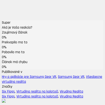
Super
Aká je Vaša reakcia?
Zaujímavý článok
0%
Prekvapilo ma to
0%
Pobavilo ma to
0%
Článok má chybu
0%
Publikované v
Hry a aplikácie pre Samsung Gear VR
,
Samsung Gear VR
,
Všeobecne
virtuálna realita
Značky
Six Flags
,
Virtuálna realita na kolotoči
,
Viruálna Realita
Six Flags
,
Virtuálna realita na kolotoči
,
Viruálna Realita