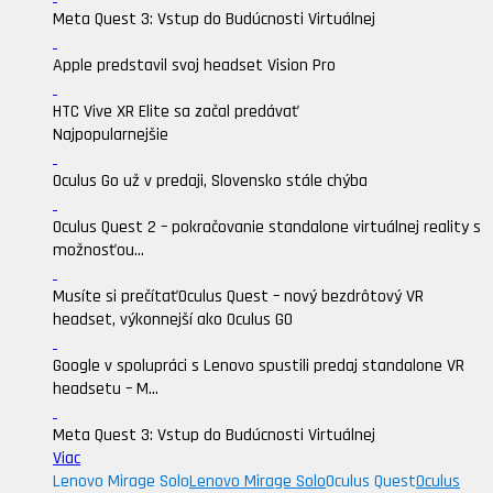
Meta Quest 3: Vstup do Budúcnosti Virtuálnej
Apple predstavil svoj headset Vision Pro
HTC Vive XR Elite sa začal predávať
Najpopularnejšie
Oculus Go už v predaji, Slovensko stále chýba
Oculus Quest 2 – pokračovanie standalone virtuálnej reality s
možnosťou...
Musíte si prečítať
Oculus Quest – nový bezdrôtový VR
headset, výkonnejší ako Oculus GO
Google v spolupráci s Lenovo spustili predaj standalone VR
headsetu – M...
Meta Quest 3: Vstup do Budúcnosti Virtuálnej
Viac
Lenovo Mirage Solo
Lenovo Mirage Solo
Oculus Quest
Oculus