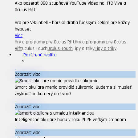
Ako pozerať 360-stupňové YouTube videa na HTC Vive a
Oculus Rift
Hra pre VR: InCell – horská dráha ľudským telom pre každý
headset
Viac
Hry a programy pre Oculus Rift
Hry a programy pre Oculus
Rift
Oculus Touch
Oculus Touch
Tipy a triky
Tipy a triky
Rozšírená realita
Zobraziť viac
Smart okuliare menia pravidlá súkromia. Budeme si musieť
zvyknúť na kamery na tvári?
Zobraziť viac
Inteligentné okuliare budú v roku 2026 veľkým trendom
Zobraziť viac