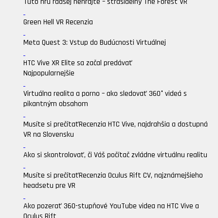
Túto hru radšej nehrajte – strašidelný The Forest VR
Green Hell VR Recenzia
Meta Quest 3: Vstup do Budúcnosti Virtuálnej
HTC Vive XR Elite sa začal predávať
Najpopularnejšie
Virtuálna realita a porno – ako sledovať 360° videá s
pikantným obsahom
Musíte si prečítať
Recenzia HTC Vive, najdrahšia a dostupná
VR na Slovensku
Ako si skontrolovať, či Váš počítač zvládne virtuálnu realitu
Musíte si prečítať
Recenzia Oculus Rift CV, najznámejšieho
headsetu pre VR
Ako pozerať 360-stupňové YouTube videa na HTC Vive a
Oculus Rift