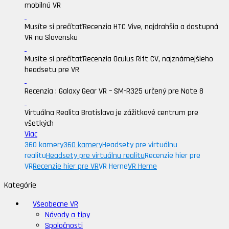
mobilnú VR
Musíte si prečítať
Recenzia HTC Vive, najdrahšia a dostupná
VR na Slovensku
Musíte si prečítať
Recenzia Oculus Rift CV, najznámejšieho
headsetu pre VR
Recenzia : Galaxy Gear VR – SM-R325 určený pre Note 8
Virtuálna Realita Bratislava je zážitkové centrum pre
všetkých
Viac
360 kamery
360 kamery
Headsety pre virtuálnu
realitu
Headsety pre virtuálnu realitu
Recenzie hier pre
VR
Recenzie hier pre VR
VR Herne
VR Herne
Kategórie
Všeobecne VR
Návody a tipy
Spoločnosti