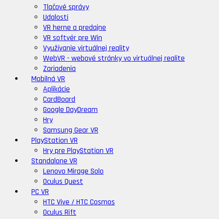
Tlačové správy
Udalosti
VR herne a predajne
VR softvér pre Win
Využívanie virtuálnej reality
WebVR - webové stránky vo virtuálnej realite
Zariadenia
Mobilná VR
Aplikácie
CardBoard
Google DayDream
Hry
Samsung Gear VR
PlayStation VR
Hry pre PlayStation VR
Standalone VR
Lenovo Mirage Solo
Oculus Quest
PC VR
HTC Vive / HTC Cosmos
Oculus Rift