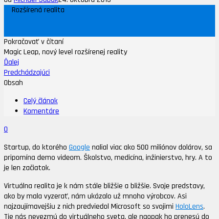
Rozšírená realita
Pokračovať v čítaní
Magic Leap, nový level rozšírenej reality
Ďalej
Predchádzajúci
Obsah
Celý článok
Komentáre
0
Startup, do ktorého
Google
nalial viac ako 500 miliónov dolárov, sa
pripomína demo videom. Školstvo, medicína, inžinierstvo, hry. A to
je len začiatok.
Virtuálna realita je k nám stále bližšie a bližšie. Svoje predstavy,
ako by mala vyzerať, nám ukázalo už mnoho výrobcov. Asi
najzaujímavejšiu z nich predviedol Microsoft so svojimi
HoloLens
.
Tie nás nevezmú do virtuálneho sveta, ale naopak ho prenesú do