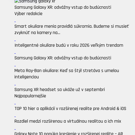
Samsung Galaxy XR: odvážny vstup do budúcnosti
Výber redakcie
Smart okuliare menia pravidlá súkromia. Budeme si musieť
zvyknúť na kamery na...
Inteligentné okuliare budú v roku 2026 veľkým trendom
Samsung Galaxy XR: odvážny vstup do budúcnosti
Meta Ray-Ban okuliare: Keď sa štýl stretáva s umelou
inteligenciou
Samsung XR headset sa ukáže už v septembri
Najpopularnejšie
TOP 10 hier a aplikácií v rozšírenej realite pre Android & iOS
Rozdiel medzi rozšírenou a virtuálnou realitou a ich mix
Galaxy Note 10 ponúka kreslenie v rozšírenej realite – AR