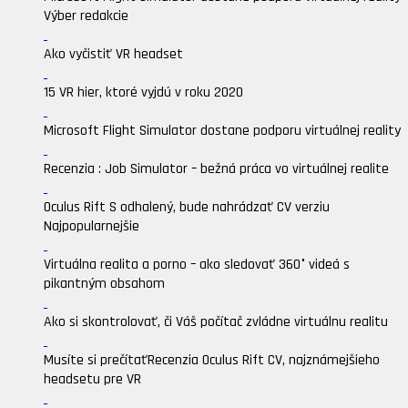
Výber redakcie
Ako vyčistiť VR headset
15 VR hier, ktoré vyjdú v roku 2020
Microsoft Flight Simulator dostane podporu virtuálnej reality
Recenzia : Job Simulator – bežná práca vo virtuálnej realite
Oculus Rift S odhalený, bude nahrádzať CV verziu
Najpopularnejšie
Virtuálna realita a porno – ako sledovať 360° videá s
pikantným obsahom
Ako si skontrolovať, či Váš počítač zvládne virtuálnu realitu
Musíte si prečítať
Recenzia Oculus Rift CV, najznámejšieho
headsetu pre VR