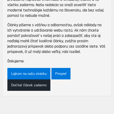
všetko zadarmo. Naša redakcia sa snaží osvetliť tieto
moderné technológie každému na Slovensku, ale bez vašej
pomoci to nebude možné.
Články píšeme s vášňou a odbornosťou, avšak náklady na
ich vytváranie a udržiavanie webu rastú. Ak nám chcete
pomôcť pokračovať v našej práci a zabezpečiť, aby ste aj
naďalej mohli čítať kvalitné články, zvážte prosím
jednorazový príspevok alebo podporu cez sociálne siete. Váš
príspevok, či už malý alebo veľký, robí rozdiel.
Ďakujeme.
Lajkom na našu stránku
Prispieť
Dočítať článok zadarmo