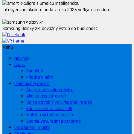
Inteligentné okuliare budú v roku 2026 veľkým trendom
Samsung Galaxy XR: odvážny vstup do budúcnosti
Menu
Novinky
O nás
Redakcia
Pridaj s k nám
O virtuálnej realite
Čo je to virtuálna realita
Ako sa dostať do VR
Čo sa dá robiť vo virtuálnej realite
Kde si môžem skúsiť VR
Mobilná virtuálna realita
Google DayDream platforma
O rozšírenej realite
FB skupina