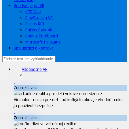
Headsety pre VR
HTC Vive
PlayStation VR
Oculus Rift
Galaxy Gear VR
Google Cardboard
Microsoft HoloLens
Spolupráca a kontakt
Všeobecne VR
Zobraziť viac
Virtuálna realita pre deti: od koľkých rokov je vhodná a ako
ju používať bezpečne
Zobraziť viac