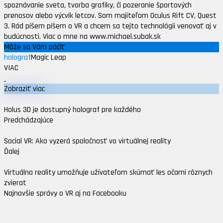
spoznávanie sveta, tvorba grafiky, či pozeranie športových
prenosov alebo výcvik letcov. Som majiteľom Oculus Rift CV, Quest
3. Rád píšem píšem o VR a chcem sa tejto technológii venovať aj v
budúcnosti. Viac o mne na www.michael.subak.sk
Môže sa Vám páčiť
holograf
Magic Leap
VIAC
Zobraziť viac
Holus 3D je dostupný holograf pre každého
Predchádzajúce
Social VR: Ako vyzerá spoločnosť vo virtuálnej reality
Ďalej
Virtuálna reality umožňuje užívateľom skúmať les očami rôznych
zvierat
Najnovšie správy o VR aj na Facebooku