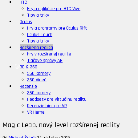
HTC
Hry a aplikácie pre HTC Vive
Tipy a triky
Oculus
Hry a programy pre Oculus Rift
Oculus Touch
Tipy a triky
Rozšírená realita
Hry v rozšírenej realite
Tlačové správy AR
3D & 360
360 kamery
360 Videá
Recenzie
360 kamery
Headsety pre virtuálnu realitu
Recenzie hier pre VR
VR Herne
Magic Leap, nový level rozšírenej reality
Od
Michael Šubák
24. októbra 2015