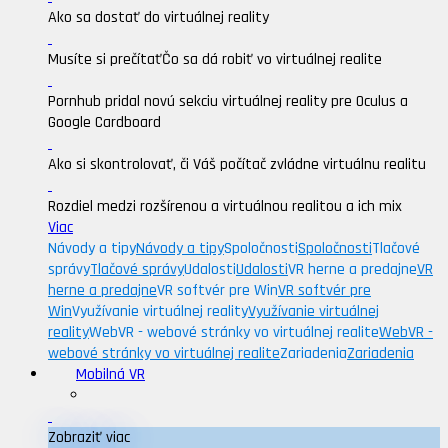
Ako sa dostať do virtuálnej reality
Musíte si prečítať
Čo sa dá robiť vo virtuálnej realite
Pornhub pridal novú sekciu virtuálnej reality pre Oculus a
Google Cardboard
Ako si skontrolovať, či Váš počítač zvládne virtuálnu realitu
Rozdiel medzi rozšírenou a virtuálnou realitou a ich mix
Viac
Návody a tipy
Návody a tipy
Spoločnosti
Spoločnosti
Tlačové
správy
Tlačové správy
Udalosti
Udalosti
VR herne a predajne
VR
herne a predajne
VR softvér pre Win
VR softvér pre
Win
Využívanie virtuálnej reality
Využívanie virtuálnej
reality
WebVR - webové stránky vo virtuálnej realite
WebVR -
webové stránky vo virtuálnej realite
Zariadenia
Zariadenia
Mobilná VR
Zobraziť viac