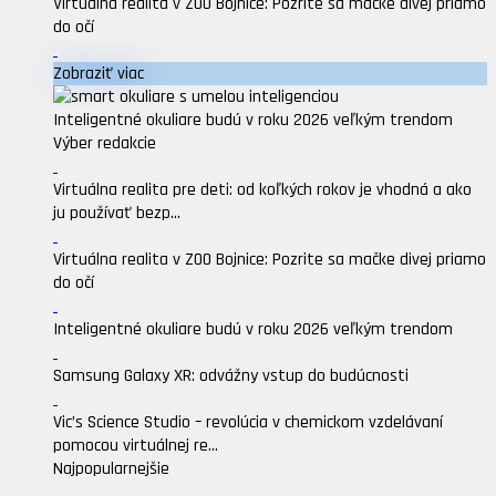
Virtuálna realita v ZOO Bojnice: Pozrite sa mačke divej priamo
do očí
Zobraziť viac
Inteligentné okuliare budú v roku 2026 veľkým trendom
Výber redakcie
Virtuálna realita pre deti: od koľkých rokov je vhodná a ako
ju používať bezp...
Virtuálna realita v ZOO Bojnice: Pozrite sa mačke divej priamo
do očí
Inteligentné okuliare budú v roku 2026 veľkým trendom
Samsung Galaxy XR: odvážny vstup do budúcnosti
Vic’s Science Studio – revolúcia v chemickom vzdelávaní
pomocou virtuálnej re...
Najpopularnejšie