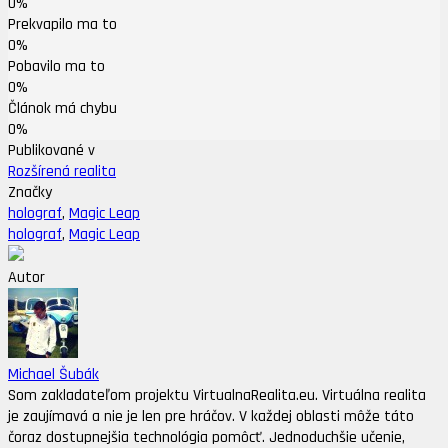
0%
Prekvapilo ma to
0%
Pobavilo ma to
0%
Článok má chybu
0%
Publikované v
Rozšírená realita
Značky
holograf
,
Magic Leap
holograf
,
Magic Leap
Autor
Michael Šubák
Som zakladateľom projektu VirtualnaRealita.eu. Virtuálna realita
je zaujímavá a nie je len pre hráčov. V každej oblasti môže táto
čoraz dostupnejšia technológia pomôcť. Jednoduchšie učenie,