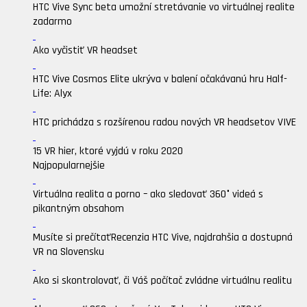
HTC Vive Sync beta umožní stretávanie vo virtuálnej realite
zadarmo
Ako vyčistiť VR headset
HTC Vive Cosmos Elite ukrýva v balení očakávanú hru Half-
Life: Alyx
HTC prichádza s rozšírenou radou nových VR headsetov VIVE
15 VR hier, ktoré vyjdú v roku 2020
Najpopularnejšie
Virtuálna realita a porno – ako sledovať 360° videá s
pikantným obsahom
Musíte si prečítať
Recenzia HTC Vive, najdrahšia a dostupná
VR na Slovensku
Ako si skontrolovať, či Váš počítač zvládne virtuálnu realitu