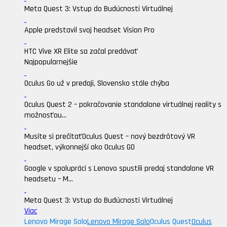
Meta Quest 3: Vstup do Budúcnosti Virtuálnej
Apple predstavil svoj headset Vision Pro
HTC Vive XR Elite sa začal predávať
Najpopularnejšie
Oculus Go už v predaji, Slovensko stále chýba
Oculus Quest 2 – pokračovanie standalone virtuálnej reality s
možnosťou...
Musíte si prečítať
Oculus Quest – nový bezdrôtový VR
headset, výkonnejší ako Oculus GO
Google v spolupráci s Lenovo spustili predaj standalone VR
headsetu – M...
Meta Quest 3: Vstup do Budúcnosti Virtuálnej
Viac
Lenovo Mirage Solo
Lenovo Mirage Solo
Oculus Quest
Oculus