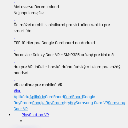
Metaverse Decentraland
Najpopularnejšie
Čo môžete robiť s okuliarmi pre virtuálnu realitu pre
smartfón
TOP 10 Hier pre Google Cardboard na Android
Recenzia : Galaxy Gear VR – SM-R325 určený pre Note 8
Hra pre VR: InCell – horská dráha ľudským telom pre každý
headset
VR okuliare pre mobilnú VR
Viac
Aplikácie
Aplikácie
CardBoard
CardBoard
Google
DayDream
Google DayDream
Hry
Hry
Samsung Gear VR
Samsung
Gear VR
PlayStation VR