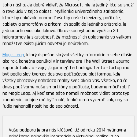
toho nášho. Je dobré vidieť, že Microsoft nie je jediný, kto sa snaží
o revolúciu v tejto oblasti. Myšlienka univerzálneho zariadenia,
ktoré by dokázalo nahradiť všetky naše televízory, počítače,
tablety a smartfóny a pritom ich spojiť do jedného prístroja, je
jednoducho viac ako lákavá. Obrovskou výhodou využitia 3D
hologramov je skutočnosť, že možností ich uplatnenia vo veľkom
množstve existujúcich odvetví je neúrekom.
Magic Leap
, ktorý úspešne skrýval všetky informácie o sebe dlhšie
ako rok, konečne ponúkol v interview pre The Wall Street Journal
zopár detailov o svojej „tajomnej“ technológii. Tento startup má
byť podľa slov tvorcov doslova počítačovou platformou, kde
všetky obrazovky nahrádza reálny svet okolo vás. Všetko, na čo
dnes používame naše smartfóny a počítače, budeme môcť robiť
na Magic Leap. Aj keď sme ešte nemali možnosť vidieť prototyp
zariadenia, údajne má byť malé, ľahké a má vyzerať tak, aby sa
ľudia nehanbili nosiť ho do spoločnosti.
Vaša podpora je pre nás kľúčová. Už od roku 2014 neúnavne
prinášame najnovšie informácie o virtuálnej realite, a to