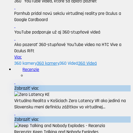
360° YouTube videá, ktoré sa oplatí pozrieť
Pornhub pridal novú sekciu virtuálnej reality pre Oculus a
Google Cardboard
YouTube podporuje už aj 360-stupňové videá
Ako pozerať 360-stupňové YouTube videa na HTC Vive a
Oculus Rift
Viac
360 kamery
360 kamery
360 Videá
360 Videá
Recenzie
Zobraziť viac
Virtuálna Realita v Košiciach Zero Latency VR ako jediná na
Slovensku mení definíciu zážitkov vo virtuálnej...
Zobraziť viac
Recenzia: Keep Talking and Nobody Explodes