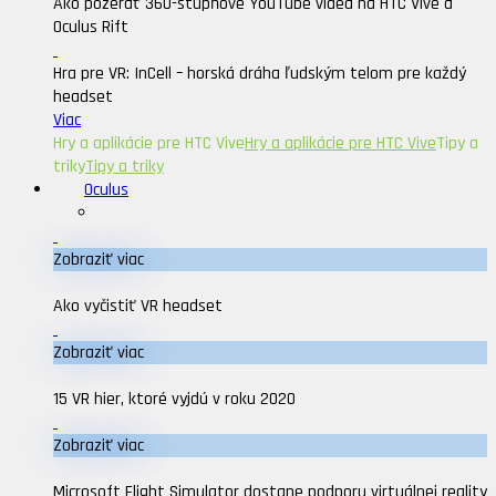
Ako pozerať 360-stupňové YouTube videa na HTC Vive a
Oculus Rift
Hra pre VR: InCell – horská dráha ľudským telom pre každý
headset
Viac
Hry a aplikácie pre HTC Vive
Hry a aplikácie pre HTC Vive
Tipy a
triky
Tipy a triky
Oculus
Zobraziť viac
Ako vyčistiť VR headset
Zobraziť viac
15 VR hier, ktoré vyjdú v roku 2020
Zobraziť viac
Microsoft Flight Simulator dostane podporu virtuálnej reality