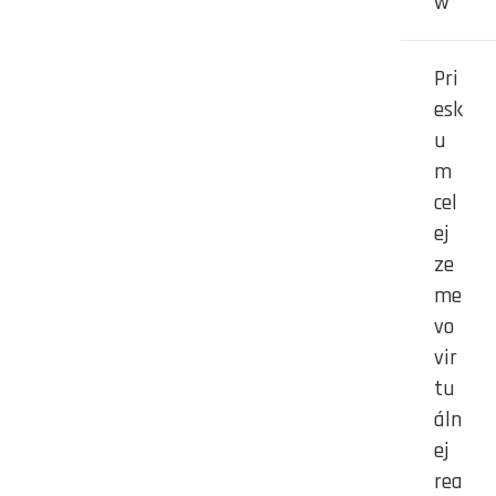
w
Pri
esk
u
m
cel
ej
ze
me
vo
vir
tu
áln
ej
rea