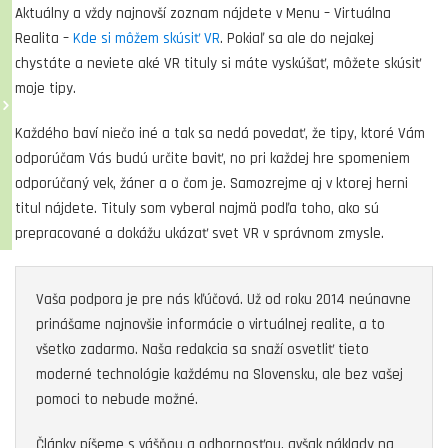
Aktuálny a vždy najnovší zoznam nájdete v Menu – Virtuálna
Realita –
Kde si môžem skúsiť VR
. Pokiaľ sa ale do nejakej
chystáte a neviete aké VR tituly si máte vyskúšať, môžete skúsiť
moje tipy.
Každého baví niečo iné a tak sa nedá povedať, že tipy, ktoré Vám
odporúčam Vás budú určite baviť, no pri každej hre spomeniem
odporúčaný vek, žáner a o čom je. Samozrejme aj v ktorej herni
titul nájdete. Tituly som vyberal najmä podľa toho, ako sú
prepracované a dokážu ukázať svet VR v správnom zmysle.
Vaša podpora je pre nás kľúčová. Už od roku 2014 neúnavne
prinášame najnovšie informácie o virtuálnej realite, a to
všetko zadarmo. Naša redakcia sa snaží osvetliť tieto
moderné technológie každému na Slovensku, ale bez vašej
pomoci to nebude možné.
Články píšeme s vášňou a odbornosťou, avšak náklady na