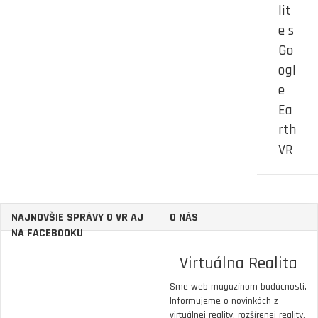
lit
e s
Go
ogl
e
Ea
rth
VR
NAJNOVŠIE SPRÁVY O VR AJ
O NÁS
NA FACEBOOKU
Virtuálna Realita
Sme web magazínom budúcnosti.
Informujeme o novinkách z
virtuálnej reality, rozšírenej reality,