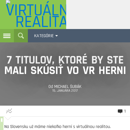
KATEGÓRIE
7 TITULOV, KTORÉ BY STE
MALI SKÚSIŤ VO VR HERNI
Od
MICHAEL ŠUBÁK
15. JANUÁRA 2017
1
Na Slovensku už máme niekoľko herní s virtuálnou realitou.