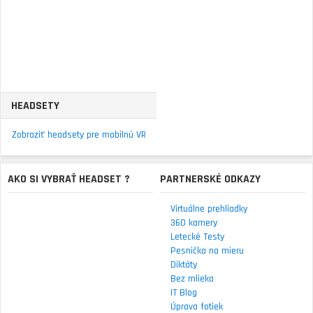
HEADSETY
Zobraziť headsety pre mobilnú VR
AKO SI VYBRAŤ HEADSET ?
PARTNERSKÉ ODKAZY
Virtuálne prehliadky
360 kamery
Letecké Testy
Pesnička na mieru
Diktáty
Bez mlieka
IT Blog
Úprava fotiek