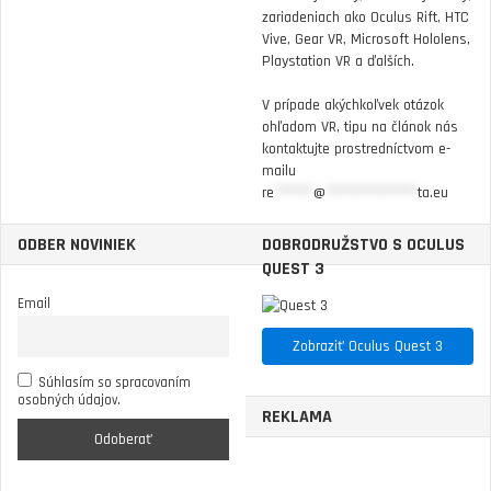
zariadeniach ako Oculus Rift, HTC
Vive, Gear VR, Microsoft Hololens,
Playstation VR a ďalších.
V prípade akýchkoľvek otázok
ohľadom VR, tipu na článok nás
kontaktujte prostredníctvom e-
mailu
re
******
@
**************
ta.eu
ODBER NOVINIEK
DOBRODRUŽSTVO S OCULUS
QUEST 3
Email
Zobraziť Oculus Quest 3
Súhlasím so spracovaním
osobných údajov.
REKLAMA