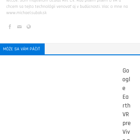
letcov. Som majiteľom Oculus Rift CV. Rád píšem píšem o VR a
chcem sa tejto technológii venovať aj v budúcnosti. Viac o mne na
www.michael.subak.sk
MÔŽE SA VÁM PÁČIŤ
Go
ogl
e
Ea
rth
VR
pre
Viv