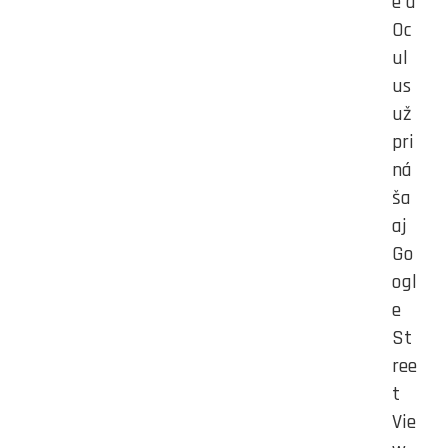
e a
Oc
ul
us
už
pri
ná
ša
aj
Go
ogl
e
St
ree
t
Vie