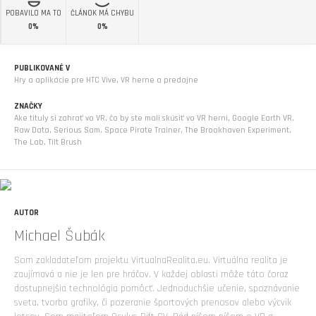
POBAVILO MA TO
ČLÁNOK MÁ CHYBU
0%
0%
PUBLIKOVANÉ V
Hry a aplikácie pre HTC Vive
,
VR herne a predajne
ZNAČKY
Ake tituly si zahrať vo VR
,
čo by ste mali skúsiť vo VR herni
,
Google Earth VR
,
Raw Data
,
Serious Sam
,
Space Pirate Trainer
,
The Brookhaven Experiment
,
The Lab
,
Tilt Brush
AUTOR
Michael Šubák
Som zakladateľom projektu VirtualnaRealita.eu. Virtuálna realita je
zaujímavá a nie je len pre hráčov. V každej oblasti môže táto čoraz
dostupnejšia technológia pomôcť. Jednoduchšie učenie, spoznávanie
sveta, tvorba grafiky, či pozeranie športových prenosov alebo výcvik