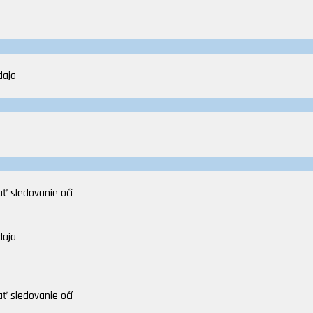
daja
ť sledovanie očí
daja
ť sledovanie očí