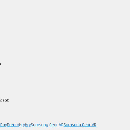
n
adset
 DayDream
Hry
Hry
Samsung Gear VR
Samsung Gear VR