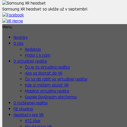
Samsung XR headset sa ukáže už v septembri
Menu
Novinky
O nás
Redakcia
Pridaj s k nám
O virtuálnej realite
Čo je to virtuálna realita
Ako sa dostať do VR
Čo sa dá robiť vo virtuálnej realite
Kde si môžem skúsiť VR
Mobilná virtuálna realita
Google DayDream platforma
O rozšírenej realite
FB skupina
Headsety pre VR
HTC Vive
PlayStation VR