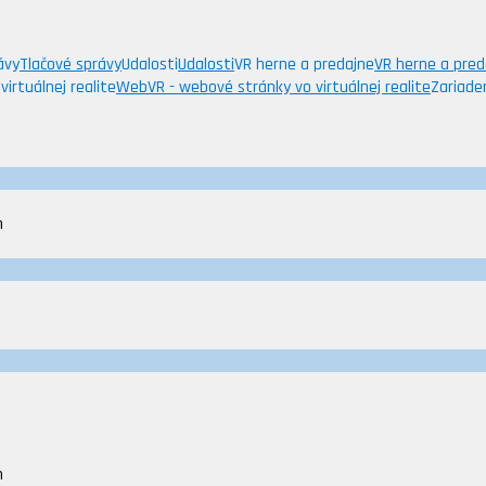
ávy
Tlačové správy
Udalosti
Udalosti
VR herne a predajne
VR herne a pred
irtuálnej realite
WebVR - webové stránky vo virtuálnej realite
Zariade
m
m