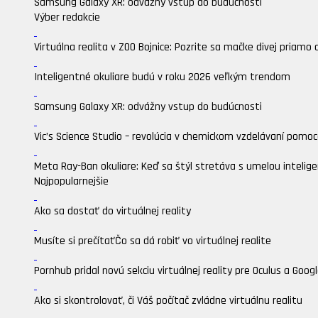
Samsung Galaxy XR: odvážny vstup do budúcnosti
Výber redakcie
Virtuálna realita v ZOO Bojnice: Pozrite sa mačke divej priamo 
Inteligentné okuliare budú v roku 2026 veľkým trendom
Samsung Galaxy XR: odvážny vstup do budúcnosti
Vic’s Science Studio – revolúcia v chemickom vzdelávaní pomocou
Meta Ray-Ban okuliare: Keď sa štýl stretáva s umelou intelige
Najpopularnejšie
Ako sa dostať do virtuálnej reality
Musíte si prečítať
Čo sa dá robiť vo virtuálnej realite
Pornhub pridal novú sekciu virtuálnej reality pre Oculus a Goo
Ako si skontrolovať, či Váš počítač zvládne virtuálnu realitu