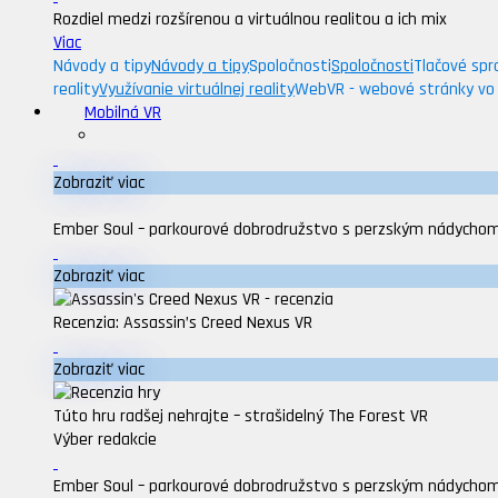
Rozdiel medzi rozšírenou a virtuálnou realitou a ich mix
Viac
Návody a tipy
Návody a tipy
Spoločnosti
Spoločnosti
Tlačové spr
reality
Využívanie virtuálnej reality
WebVR - webové stránky vo v
Mobilná VR
Zobraziť viac
Ember Soul – parkourové dobrodružstvo s perzským nádycho
Zobraziť viac
Recenzia: Assassin’s Creed Nexus VR
Zobraziť viac
Túto hru radšej nehrajte – strašidelný The Forest VR
Výber redakcie
Ember Soul – parkourové dobrodružstvo s perzským nádycho