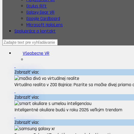
Oculus Rift
Galaxy Gear VR
Google Cardboard
Microsoft HoloLens
Spolupráca a kontakt
Všeobecne VR
Zobraziť viac
Virtuálna realita v ZOO Bojnice: Pozrite sa mačke divej priamo 
Zobraziť viac
Inteligentné okuliare budú v roku 2026 veľkým trendom
Zobraziť viac