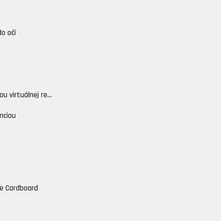
do očí
 virtuálnej re...
nciou
gle Cardboard