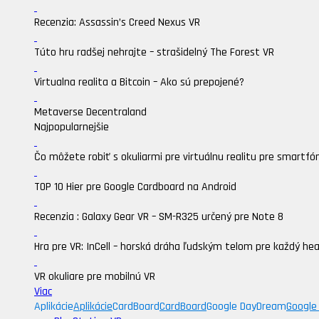
Recenzia: Assassin’s Creed Nexus VR
Túto hru radšej nehrajte – strašidelný The Forest VR
Virtualna realita a Bitcoin – Ako sú prepojené?
Metaverse Decentraland
Najpopularnejšie
Čo môžete robiť s okuliarmi pre virtuálnu realitu pre smartfó
TOP 10 Hier pre Google Cardboard na Android
Recenzia : Galaxy Gear VR – SM-R325 určený pre Note 8
Hra pre VR: InCell – horská dráha ľudským telom pre každý he
VR okuliare pre mobilnú VR
Viac
Aplikácie
Aplikácie
CardBoard
CardBoard
Google DayDream
Google