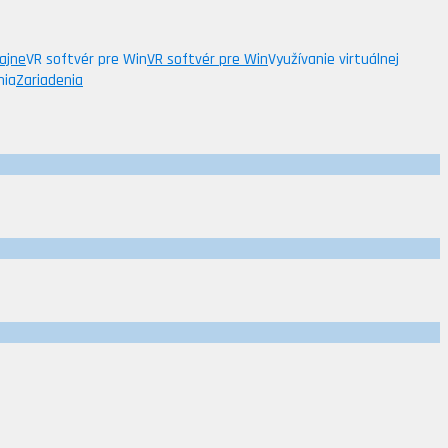
ajne
VR softvér pre Win
VR softvér pre Win
Využívanie virtuálnej
nia
Zariadenia